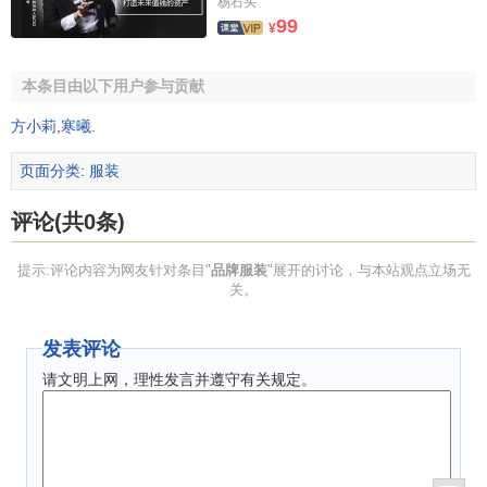
杨石头
99
¥
由于品牌服装具有长远
投资规划
，直接用于产品投资的
资金
比例
不如非品牌服装高，因此，产品的
资金流量
比例相
本条目由以下用户参与贡献
对较少，但是，其用于形象宣传和系统管理的投资会带来
品
牌效应
，这种效应会随着时间的推移而日趋明显。非品牌服
方小莉
,
寒曦
.
装则在产品上的资金投放比例很高，其他方面的投入很少，
页面分类
:
服装
因此，非品牌服装追求的是眼前利益。
5．品牌服装销售费用高，间接成本高
评论(共0条)
品牌服装
销售费用
比非品牌服装有明显增加，销售场
提示:评论内容为网友针对条目"
品牌服装
"展开的讨论，与本站观点立场无
地、专柜形象、服务措施等都比非品牌服装跃上一个台阶。
关。
操作品牌服装的环节很多，程序复杂．需要一个很强的
管理
系统
。
订货会
、采风差旅费、客户招待费等
间接成本
是品牌
发表评论
服装必须考虑的。
请文明上网，理性发言并遵守有关规定。
6．品牌服装投资额度大，企业机构齐全
没有一定的投资额度是无法做好一个品牌的，非品牌服
装则可以从很小的
投资
开始。比较正规的品牌服装的起步投