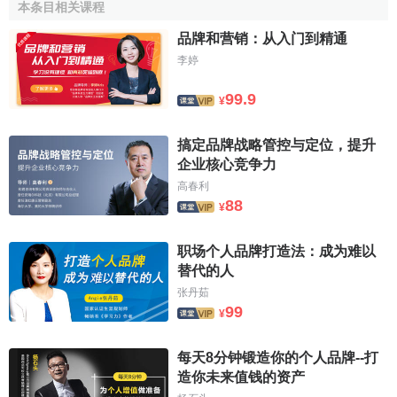
本条目相关课程
2．品牌服装强调设计风格，产品系列化程度高
品牌和营销：从入门到精通
设计风格是品牌生存的法宝，是每一个品牌追求的根
李婷
本。品牌服装强调产品的
系列化
，要求产品之间有随意搭配
99.9
¥
的可能性，方便销售时向
顾客
推介，因此，设计元素的运用
在品牌服装设计中得到充分的肯定。非品牌服装由于缺少自
搞定品牌战略管控与定位，提升
己的风格，采取望风而动的“驳样策略”，产品难免杂乱、零
企业核心竞争力
碎，多以单品形式销售。
高春利
88
3．品牌服装追求单件产品利润，以利取胜
¥
品牌服装往往强调品牌风格和款式的多样性，针对的消
职场个人品牌打造法：成为难以
费群比较明确、狭窄，一般在单件产品投放量上比较谨慎，
替代的人
不会孤注一掷地在某一个品种上大量投入。为了赢得利润，
张丹茹
在单件产品上，
销售
价格
中包含的期望利润比较高，其销售
99
¥
数量不能与普通产品相提并论。普通服装产品以量取胜，单
件产品投放量大，
薄利多销
。
每天8分钟锻造你的个人品牌--打
造你未来值钱的资产
4．品牌服装的
投资回报
高，远期效果明显