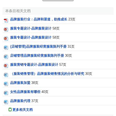
的市场氛围．并对民族服装业的发展起到积极的作用。
本条目相关文档
对于中国的消费者来说，认识品牌，是时尚话题，是一
种品质认定，是一种品味体现．更是一种个人风格和生活方
品牌服装行业：品牌和渠道，助推成长
23页
式的选择，是鲜明的自我标识。
服装专题设计-品牌服装设计
58页
[2]
品牌服装的特征
服装专题设计-品牌服装设计
58页
{店铺管理}品牌服装经营服装陈列手册
31页
品牌服装与
非品牌服装
比较，具有以下特征：
店铺管理品牌服装经营服装陈列手册
30页
1．品牌服装的产品直接成本高，品质上乘
服装营销专题设计-品牌服装设计
57页
产品品质是主要的品牌形象之一，品牌服装要维护完美
（服装销售管理）品牌服装销售情况的分析与研究
30页
的品牌形象，就必须提高产品的
品质
。产品品质的提高，
需
品牌服装加盟
38页
要
在产品直接成本上加大投入，原辅材料和工艺制作都有较
女性品牌服装有哪些
40页
高的要求。品牌服装单件产品的
利润
可以是普通服装的几
倍，除了品牌形象包装的因素外，产品的品质是普通服装不
品牌服装代理
37页
可比拟的，这也是打动消费者的根本原因。普通服装为了推
更多相关文档
行低价策略，不得不严格
控制
服装的
直接成本
。