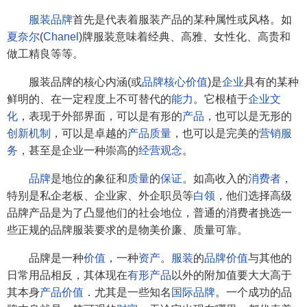
服装品牌
首先是代表着服装产品的某种属性或风格。如
夏奈尔
(
Chanel
)牌服装意味着经典、高雅、女性化、高贵和
做工精良等等。
服装品牌的核心内涵(或
品牌核心价值
)是
企业
具有的某种
鲜明的、在一定程度上不可替代的
能力
。它根植于
企业文
化
，表现于外部界面，可以是有形的
产品
，也可以是无形的
创新机制
，可以是卓越的
产品质量
，也可以是完美的
营销
服
务
，甚至是企业一种崇高的
经营观念
。
品牌
是地位的象征和
质量
的
保证
。如高收入的
消费者
，
特别是私企老板、企业家、外企职员等
白领
，他们选择高级
品牌产品是为了凸显他们的社会地位，普通的消费者挑选一
些正规的品牌服装要求的是物美价廉、质量可靠。
品牌是一种
价值
，一种
资产
。
服装
的
品牌价值
与其他的
日常用品相反，其体现在
有形产品
以外的附加值要大大高于
其本身
产品价值
．尤其是一些知名
国际品牌
。一个成功的品