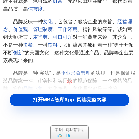
牌本身就是一笔可观的
财富
，无论它出现在哪里，都代表着
高品质、高
信誉度
。
品牌反映一种
文化
，它包含了服装企业的宗旨、
经营理
念
、
价值观
、
管理制度
、
工作环境
、精神风貌等等。诚如营
销大师所言，
麦当劳
、
可口可乐
对于消费者来说，其含义已
不是一种
快餐
、一种
饮料
，它们蕴含并象征着一种“勇于开拓
不断
创新
”的美国文化，这种文化是通过产品、品牌等企业要
素表现出来的。
品牌是一种“宪法”，是
企业形象管理
的法规，也是保证服
装品牌统一性、审美性和实用性的规范保障。一个成熟的品
牌，它的
品牌形象
、文化符号、文化理念都是一致的。
打开MBA智库App, 阅读完整内容
面对国门开放后
国外品牌
纷纷抢滩掠地。我们的民族服
装业已清醒地提出并开始实施“
品牌战略
”。对于服装产业，中
国的
市场
在逐渐成熟，成熟的市场将以品牌来分割，一个品
牌将面对一个相对固定的
消费群体
，并为其提供一种生活方
本条目对我有帮助
式。而一个理性的、成熟的消费群将使
服装业
拥有一个良性
16