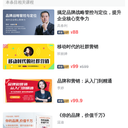
本条目相关课程
益进行核心价值区隔的：
搞定品牌战略管控与定位，提升
漂柔
让头发飘逸柔顺
企业核心竞争力
海飞丝
快速去除头屑
高春利
88
¥
潘婷
补充头发营养，更乌黑亮泽
沙宣
专业头发护理
移动时代的社群营销
班丽婵
二重奏：感性价值（品牌关系）
99
599
¥
¥
感性的品牌核心价值着眼于顾客在购买和使用的过程中
产生某种感觉，这种感觉为消费者拥有和使用品牌赋予了更
品牌和营销：从入门到精通
深的意味和营造了密切的关系，很多强势品牌的识别在理性
李婷
价值之外往往包含情感性价值。
99.9
尽管品牌关系常常是难以琢磨的，但依旧有7种典型的品
¥
牌关系可资选择：
《你的品牌，价值千万》
熟悉关系
我对这个品牌知之甚详
温迪