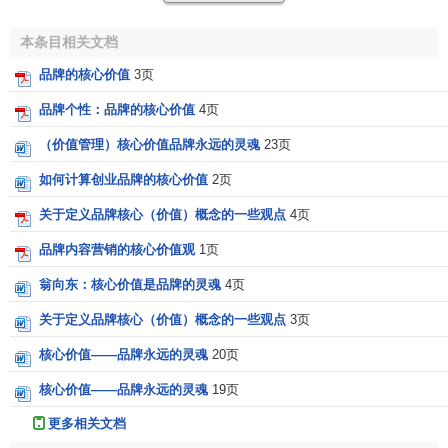
在
品牌战略
管理
的实践中，我们常常把品牌核心价值分
为3大价值主题：理性价值（
品牌利益
）、感性价值（品牌关
本条目相关文档
系）和象征性价值（
品牌个性
）。
品牌的核心价值
3页
每一种价值主题都可以成为寻找品牌核心价值的方向，
品牌个性：品牌的核心价值
4页
每一个成功的价值主题都都可以使得品牌脱颖而出，每一次
品牌的成长都是价值主题的进一步综合，
强势品牌
常常兼具
（价值管理）核心价值品牌永远的灵魂
23页
这三层价值主题。
如何计算创业品牌的核心价值
2页
这三层
品牌价值
主题犹如多重奏的音乐，即使在嘈杂的
关于定义品牌核心（价值）概念的一些观点
4页
噪声中也能为
顾客
所识别和倾心。
品牌内容营销的核心价值观
1页
一重奏：理性价值（品牌利益）
翁向东：核心价值是品牌的灵魂
4页
理性的品牌核心价值着眼于功能性利益或者相关的
产品
关于定义品牌核心（价值）概念的一些观点
3页
属性，如功效、性能、
质量
、便利等，在
快速消费品
行业相
核心价值——品牌永远的灵魂
20页
当常见，是绝大多数品牌在
品牌塑造
初期的立身之本和安身
核心价值——品牌永远的灵魂
19页
之所。
更多相关文档
以下我们可以看到
宝洁
的洗发水品牌是如何通过品牌利