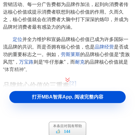
营销活动、每一分广告费都为品牌作加法，起到向消费者传
达核心价值或提示消费者联想到核心价值的作用。久而久
之，核心价值就会在消费者大脑中打下深深的烙印，并成为
品牌对消费者最有感染力的内涵。
定位
并全力维护和宣扬品牌核心价值已成为许多国际一
流品牌的共识。而是否拥有核心价值，也是
品牌经营
是否成
功的重要标志之一。例如，
劳斯莱斯
的品牌核心价值是“贵族
风范”，
万宝路
则是“牛仔形象”，而
耐克
的品牌核心价值就是
“体育精神”。
[2]
品牌核心价值的三重奏
打开MBA智库App, 阅读完整内容
然而如何确定品牌核心价值呢？由于可选择的
价值
主题
多得如恒河沙数（从成功品牌的核心价值各有不同就可以发
见），如果没有科学方法的指引这一确定过程无异于是旷日
持久的大海捞针。
本条目对我有帮助
144