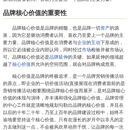
品牌核心价值的重要性
品牌核心价值是品牌的精髓，也是品牌一切
资产
的源
泉，因为它是驱动消费者认同、喜欢乃至爱上一个品牌的主
要力量。品牌核心价值是在消费者与
企业
的
互动
下形成的，
所以它必须被企业内部认同，同时经过
市场
检验并被市场认
可。品牌核心价值还是
品牌延伸
的关键。如果延伸的领域超
越了
核心价值
所允许的空间范围，就会对品牌构成危害。
核心价值是品牌的终极追求，是一个品牌营销传播活动
的原点，即企业的一切价值活动(直接展现在消费者面前的是
营销传播活动)都要围绕品牌核心价值而展开，是对品牌核心
价值的体现与演绎，并丰满和强化品牌核心价值。品牌管理
的中心工作就是清晰地规划勾勒出品牌的核心价值，并且在
以后的十年二十年，乃至上百年的品牌建设过程中，始终不
渝地要坚持这个核心价值。只有在漫长的岁月中以非凡的定
力去做到这一点，不会被风吹草动所干扰，让品牌的每一次