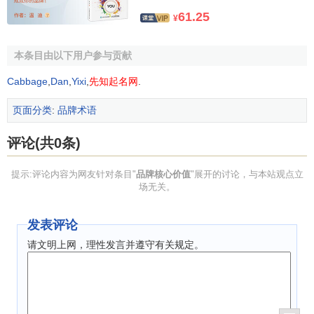
怀旧关系
这个品牌让我想起生命中某个特别的阶段
61.25
¥
自我概念
关
这个品牌与我非常相符
系
本条目由以下用户参与贡献
合伙关系
这个品牌会非常看重我
Cabbage
,
Dan
,
Yixi
,
先知起名网
.
情感结合关
如果找不到这个品牌我会非常沮丧
系
页面分类
:
品牌术语
承诺
关系
不管生活好坏我都将继续使用这个品牌
评论(共0条)
一旦我不使用这个品牌，我感到有什么东西
依赖关系
正在消失
提示:评论内容为网友针对条目"
品牌核心价值
"展开的讨论，与本站观点立
场无关。
成功的品牌常常就在微妙的差别中找到自己。如：
发表评论
可口可乐
依赖关系
请文明上网，理性发言并遵守有关规定。
麦当劳
餐厅
熟悉关系
苹果电脑
自我概念关系
南方黑芝麻糊
怀旧关系