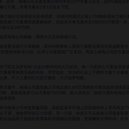
万镑。此外，南海公司又愿意将
国债利率
在1727年夏天以后，由5%调低
修订方案，并著方案在2月1日呈送下院。
兰银行没有再提供其他优惠，但就列明愿意以每1,700镑的英格兰银行
虽然修订方案透绝透露换购价，但就表示将无条件支付的350万镑进一步
行多出近200万镑。
受南海公司贿赂，继而大力支持南海计划。
府要员进行大举贿赂，其中内阁掌权人巽得兰勋爵及斯坦厄普勋爵更分
比负责
推销
有关计划，以求让方案获得广泛支持。再加上南海公司的方案比
下院议员罗伯特·沃波尔曾经对此大力反对。他一方面担心方案会演变
方案将带来相当高的
风险
。尽管如此，但当时社会上下都对方案十分着迷
以鼻。不少人要到日后
股灾
爆发，方才如梦初醒。
案中，南海公司愿意购入市场总值3,160万英镑的可赎回政府债券及
万镑，使政府最多可从方案获760万镑。购入
债券
后，政府只需向南海公司
政府债券。
与南海公司缔造双赢局面，原因是原本市场上的国债持有人享有高达7%
以下调，使政府
财政压力
舒缓。另一方面，政府又可从南海公司最多取得
机以远远高于面值的股票换取回报稳定的国债，变相赚取丰厚利润；此外