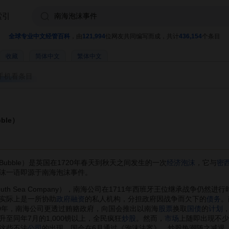
索引
全球专业中文经管百科
，由
121,994
位网友共同编写而成，共计
436,154
个条目
收藏
简体中文
繁体中文
手机看条目
ble）
ea Bubble）是英国在1720年春天到秋天之间发生的一次
经济泡沫
，它与
密
沫一语即源于南海泡沫事件。
h Sea Company），南海公司在1711年西班牙王位继承战争仍然
实际上是一所协助
政府融资
的私人机构，分担政府因战争而欠下的
债务
。
20年，南海公司更透过贿赂政府，向国会推出以南海
股票
换取
国债
的
计划
升至同年7月的1,000镑以上，全民疯狂
炒股
。然而，
市场
上随即出现不少
这些不法
公司
的出现，国会在6月通过《泡沫法案》，炒股热潮随之减退