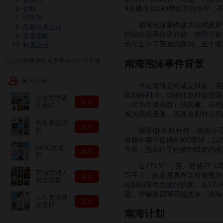
9月暴跌回190镑以下的水平
饮料
经济学
南海泡沫事件使大众对政府
高新技术企业
协助向股民作出赔偿，使
经济
恢
股票振幅
长年主导了英国的政局。至于南
韩国企业
以上内容根据网友推荐自动排序生成
南海泡沫事件背景
官方社群
早在南海公司成立以前，英国作
取部份
利润
，以便让政府偿还因参
企业管理者
加入
（后为牛津伯爵）的兴趣。在他
交流群
视为商机无限，因此哈利对公司的期望很
创业者交流
加入
除罗伯特·哈利外，南海公司
群
再额外每年提供8,000英镑
AIGC交流
立后，总部位于伦敦针线街的南海府（S
加入
群
在1713年，英、西签订《乌
市场营销人
司手上。奴隶贸易在当时被视为
加入
员交流群
控制的
英格兰银行
抗衡。在17
恶，并爆发四国同盟战争，南海
人力资源师
加入
交流群
南海计划