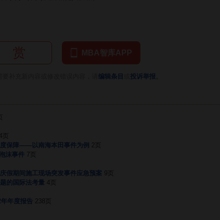
赏
MBA智库APP
。
需要补充新内容或修改错误内容，请
编辑条目
或
投诉举报
页
4页
度保障——以南海本田事件为例
2页
网泡沫事件
7页
庆假期间施工现场突发事件应急预案
9页
题的国际法考量
4页
2年年度报告
238页