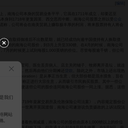
[
编辑
]
，南海公司本身的贸易业务平平，它虽在1711年成立，却要迟至
本身到1718年更复因英、西交恶而中断。南海公司股票之所以受
公众
谎称，公司将会在南美贸易上赚取极丰厚的利润，将来股票持有人将会
的计划在取得御准后不出数星期，就已经成功向逾半国债持有人换取债
28英镑的南海公司股价，到3月上升至330镑。在4月的时候，南海公司
镑，7月的时候更上试到每股1,000英镑的价位。尽管每股逾千镑，但公司
、律师放弃打官司、医生丢弃病人、店主关闭铺子、牧师离开圣坛，就连
购买大手股票，然后再由他们分期摊还
贷款
。除此之外，市场上还出现热
urance Corporation）是从事正当生意，但大部份都是混水摸鱼，旨在
布虚假消息，声称正进行大宗生意，从而吸引市民购买股票。其中一些公
然盲目地追捧，使这些公司的股价连同南海公司股价一同上涨。据悉，这些
是我们
法案》的《1719年皇家交易所及伦敦保险公司法案》，内容规定股份公
检控；后来乔治一世离开英国渡假，南海公司遂游说负责摄政的上诉法院法
持网站
驰。
月以后，随着热潮减退，南海公司的股价由原本1,000镑以上的价位
，免却了血本无归的下场，但普通大众却在9月损失惨重。在9月9日，南