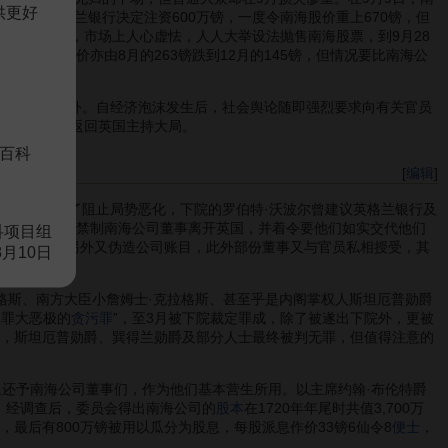
供更好
后误传英格兰银行决定注资600万镑，一度令南海股价重上670镑，但
00镑。此后，市场上人心虚怯，人人大举设法抛售南海股票，到9月28
兰银行的股价亦由8月的263镑跌到12月的145镑，但情况要比南海公
累而出逃国外。自经济泡沫发生后，社会舆论随即强烈要求向有关官员
早结束休假，返回英国主持大局。
百科
[
编辑
]
责调查。为了阻止局势恶化，下院的罗伯特·沃波尔曾建议英格兰银行及
，国会通过法案禁制南海公司董事离开英国，并着令要他们如实交代他们
科项目组
及贪污活动，另外又伪造公司账目，此外部份董事又与官员私相授受，其
8月10日
斯、南方大臣小詹姆士·克拉格斯、甚至乎是内阁掌权人斯坦厄普勋爵
和罪大恶极的
贪污罪
”，至3月被下院裁定罪成，除了被遂出下院外，更被
下，斯坦厄普勋爵、巽得兰勋爵及部分人士最终被判无罪，但值得注意的
0镑退还予南海公司董事们，作为他们基本营生所用。以主席约翰·布伦特爵
人。经调查后，委员会得出南海公司的
股本
在1720年年尾时共值3,700万
，最后有800万镑被用以瓜分为股息，每股派息作价33镑6仙令8
便士
，