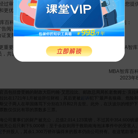
经过审慎地考虑，我们决定推出VIP会员收费制度，以便为您提
了挽救跌势，南海公司董事与英格兰银行董事在9月12日商讨解决方法。会
和更优质的内容。
乌有，南海股价随即跌至580镑，翌日再下试570镑，收市时更急挫至4
0镑，至12月更跌剩124镑。而在同期间，英国其他股票也受到拖累，英格
库百科VIP会员（9.9元 / 年，
点击开通
），您的权益将包括：
广告阅读；
千计股民血本无归，当中不乏上流社会人士，另外部份人更因为欠债累
验证复制。
追究事件责任。而由于事态严重，在内阁的请求下，乔治一世在11月提
更重要的是长期以来您对百科频道的支持。诚邀您加入MBA智库
会员，共渡难关，共同见证彼此的成长和进步！
召开，并随即就南海泡沫事件展开调查，其中下院更成立一个秘密委员会专
南海股票，虽然这个建议得到国会支持，但最后没有落实。到1721年1月
MBA智库百
员会随后在1721年2月发表调查报告，指南海公司进行非常严重的诈骗
2023年
赚取可观利润。
包括曾受贿的财政大臣约翰·艾思拉比、邮政总局局长老詹姆士·克拉格
比在1721年1月被迫辞任财相，其后更被
起诉
犯下“最声名狼藉、危险
斯父子两人在举国痛骂下分别在3月和2月去世。此外，在沃波尔的维护
票数仅仅比有罪的票数多三票。
董事们的财产被充公，总值2,014,123英镑，不过其中354,60
的他充公后只剩下5,000镑；至于余款则用于救助南海泡沫事件中的受害
配
予持股人，其余1,300万镑诈骗得来的股本仍由公司持有。在这笔款项中
。