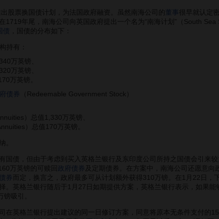
出股票换国债计划，为法国政府融资。虽然南海公司的
董事
很早就认定
719年尾，南海公司向英国政府提出一个名为“南海计划”（South Se
国债
，国债的分布如下：
机构持有：
340万英镑、
320万英镑、
170万英镑。
府债券
（Redeemable Government Stock）
Annuities）总值1,330万英镑、
 Annuities）总值170万英镑。
纳。
债，但由于考虑到买入英格兰银行及东印度公司所持之国债会引来较大阻
160万英镑的可赎回
政府债券
及定期债券。在方案中，南海公司还愿意向政
债券
而定，换言之，政府最多可从计划额外获得310万镑。在1月22日
择。英格兰银行随后于1月27日如期提供方案，英格兰银行表示，如果能
万镑吸引。
英格兰银行提出建议的同一日修订方案，同意将原本无条件支付的150万