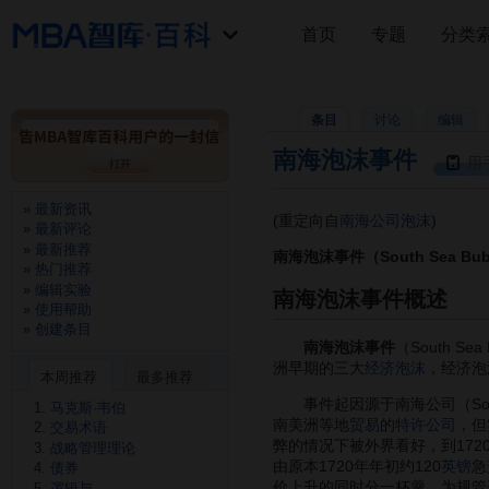
首页
专题
分类
条目
讨论
编辑
南海泡沫事件
用
最新资讯
(重定向自
南海公司泡沫
)
最新评论
最新推荐
南海泡沫事件（South Sea Bub
热门推荐
编辑实验
南海泡沫事件概述
使用帮助
创建条目
南海泡沫事件
（South S
洲早期的三大
经济泡沫
，经济泡
本周推荐
最多推荐
事件起因源于南海公司（Sout
马克斯·韦伯
南美洲等地
贸易
的
特许
公司
，但
交易术语
弊的情况下被外界看好，到17
战略管理理论
由原本1720年年初约120
英镑
急
债券
价上升的同时分一杯羹。为规管
逻辑与