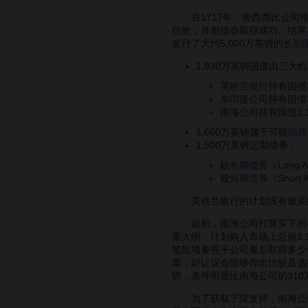
在1717年，密西西比公司推
仿效，并相信会取得成功。结果在1
发行了大约5,000万英镑的
长期
1,830万英镑国债由三大
英格兰银行
持有国债
东印度公司持有国债
南海公司持有国债1,
1,660万英镑属于可
赎回
政
1,500万英镑定期债券：
较
长期债券
（Long 
较
短期债券
（Short
英格兰银行的计划没有被采
起初，南海公司打算买下所有国
案大纲，计划购入市场上总值3,
笔款项要视乎公司最后取得多少
案，好让议会能够作出比较及选
镑，条件明显比南海公司的310
为了获取下院支持，南海公司在