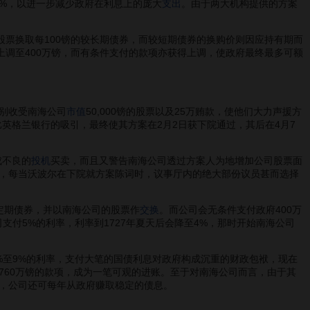
至4%，以进一步减少政府在利息上的庞大
支出
。由于两大机构提供的方案
股票换取每100镑的较长期债券，而较短期债券的换购价则因应持有期而
上调至400万镑，而有条件支付的款项亦获得上调，使政府最终最多可额
别收受南海公司
市值
50,000镑的股票以及25万贿款，使他们大力声援方
英格兰银行的吸引，最终使其方案在2月2日获下院通过，其后在4月7
成不良的
投机
买卖，而且又警告南海公司透过方案人为地增加公司股票面
，每当沃波尔在下院就方案陈词时，议事厅内的绝大部份议员甚而选择
定期债券，并以南海公司的股票作
交换
。而公司会无条件支付政府400万
支付5%的利率，利率到1727年夏天后会降至4%，那时开始南海公司
至9%的利率，支付大笔的国债利息对政府构成沉重的财政包袱，现在
760万镑的款项，成为一笔可观的进账。至于对南海公司而言，由于其
，公司还可每年从政府赚取稳定的债息。