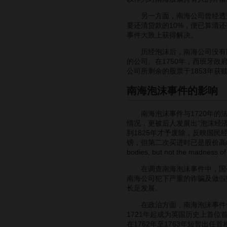
另一方面，南海公司曾经透过其
要还清贷款的10%，便已算清
事件大致上获得解决。
历经泡沫后，南海公司没有因此
的公司。在1750年，西班牙
公司所剩余的股票于1853年
南海泡沫事件的影响
南海泡沫事件与1720年的法
情况，更被后人发展出“泡沫经
到1825年才予废除，反映国
镑，但第二次买进时已是股价高峰，结果
bodies, but not the madn
在调查南海泡沫事件中，国会秘密委
南海公司犯下严重的诈骗及做
假
长足发展。
在政治方面，南海泡沫事件使
1721年起成为英国历史上首
在1762年至1763年短暂出