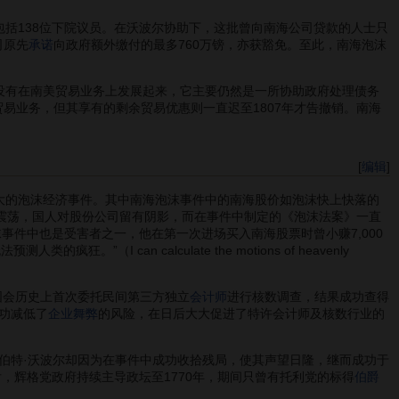
括138位下院议员。在沃波尔协助下，这批曾向南海公司贷款的人士只
司原先
承诺
向政府额外缴付的最多760万镑，亦获豁免。至此，南海泡沫
没有在南美贸易业务上发展起来，它主要仍然是一所协助政府处理债务
贸易业务，但其享有的剩余贸易优惠则一直迟至1807年才告撤销。南海
[
编辑
]
大的泡沫经济事件。其中南海泡沫事件中的南海股价如泡沫快上快落的
震荡，国人对股份公司留有阴影，而在事件中制定的《泡沫法案》一直
事件中也是受害者之一，他在第一次进场买入南海股票时曾小赚7,000
 can calculate the motions of heavenly
国会历史上首次委托民间第三方独立
会计师
进行核数调查，结果成功查得
功减低了
企业舞弊
的风险，在日后大大促进了特许会计师及核数行业的
伯特·沃波尔却因为在事件中成功收拾残局，使其声望日隆，继而成功于
，辉格党政府持续主导政坛至1770年，期间只曾有托利党的标得
伯爵