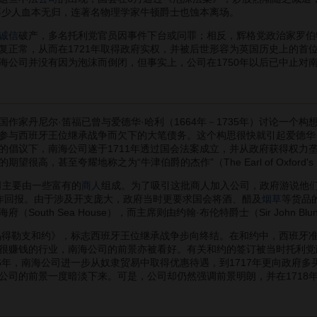
，不少人血本无归，连著名物理学家牛顿爵士也蚀本离场。
诚信
破产，多名托利党官员因事件下台或问罪；相反，辉格党政治家罗伯
复正常，从而在1721年取得政府实权，并被后世形容为英国历史上的首
海公司并没有因为泡沫而倒闭，但事实上，公司在1750年以后已中止对南
家丹尼尔·笛福已曾与爱德华·哈利（1664年－1735年）讨论一个构
与西班牙王位继承战争而欠下的大笔债务。这个构思很快就引起爱德华·哈利的兄长
的倡议下，南海公司遂于1711年透过国会法案成立，并从政府获得权力
高，甚至夸耀地称之为“牛津伯爵的杰作”（The Earl of Oxford's Ma
主要由一些富有的
商人
组成。为了吸引这批商人加入公司，政府游说他们
，以作回报。由于涉及开支庞大，政府当时更要求国会将酒、醋及
烟草
等货品
outh Sea House），而主席则由约翰·布伦特爵士（Sir John Blu
得勒支和约》，标志西班牙王位继承战争步向终结。在和约中，西班牙
很赚钱的行业，南海公司的前景亦被看好。有关和约的签订被当时托利党
16年，南海公司进一步从奴隶贸易中取得优惠待遇，到1717年更向政府多买
公司的前景一度暗淡下来。可是，公司却仍然强调前景明朗，并在1718