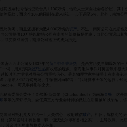
股票利润借出贷款合共1,100万镑，借款人士来自社会各阶层，其中包
还整笔贷款，而这个10%的限制在后来获进一步下调至5%。此外，南海公
倒闭，而且还拥有为数4,000万镑的
资产
。不过，南海公司在此后也
政府向公司提供10万镑以撤销公司在南美的部份贸易优惠，自此公司退出其
获赎回或变换成国债，南海公司遂正式成为历史。
国密西西比公司及1637年的
荷兰郁金香狂热
，是西方历史早期爆发的三
济”一词，用来形容
经济过热
而收缩的现象。南海泡沫事件对英国带来很大
民经过长时间才慢慢对股份公司重拾信心。著名物理学家牛顿爵士在南海泡沫
大蚀2万镑离场。牛顿曾因而叹谓： “我能算准天体的运行，却无法预测人类的疯狂。”（I
ess of people.）可见事件影响之大。
员会委任了查尔斯·斯奈尔（Charles Snell）为南海
查账
，这是
账
等等的舞弊行为。委任第三方专业会计师的做法在后世被加以采纳，成
国民对托利党及乔治一世大失信心，政府诚信
破产
。相反，辉格党的罗
位首相（虽然当时未有首相一职，但沃波尔却有首相之实），主导政局。此后
任首相，其余时间尽由辉格党人任相。