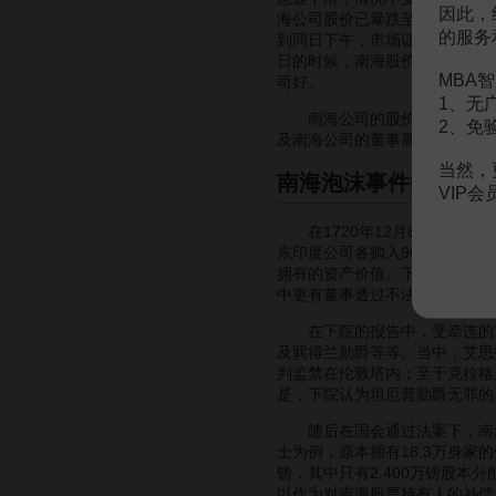
因此，
海公司股价已暴跌至540镑，为
的服务
到同日下午，市场证实消息乃子虚
日的时候，南海股价已暴泻到19
MBA智
司好。
1、无
南海公司的股价暴跌，使数以
2、免
及南海公司的董事展开调查，以
当然，
南海泡沫事件的结局
VIP
在1720年12月8日，国会
东印度公司各购入900万镑的
拥有的资产价值。下院的秘密委
中更有董事透过不法投机活动而
在下院的报告中，受牵连的官员
及巽得兰勋爵等等。当中，艾思拉
判监禁在伦敦塔内；至于克拉格
是，下院认为坦厄普勋爵无罪的
随后在国会通过法案下，南海公司
士为例，原本拥有18.3万身家
镑，其中只有2,400万镑股本
分
以作为对南海股票持有人的补偿