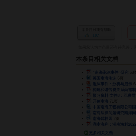
本条目对我有帮助
107
如果您认为本条目还有待完善，
本条目相关文档
“南海泡沫事件”研究
58
英国南海泡沫
6页
泡沫事件：分析与启示
6
构建和谐劳资关系尚需制
预习资料-文件3：互联
开创南海
71页
中国南海工程有限公司国
南海法律问题研究南海问
南海碧桂园
2页
湖南海利：湖南海利202
更多相关文档