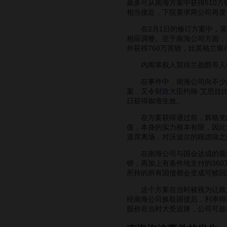
最多可从南海方案中获得510
相当接近，下院要求两公司再度
在2月1日的修订方案中，英格
相应调整。至于南海公司方面，
外获得760万英镑，比英格兰银
内阁掌权人巽得兰勋爵等人收
在事件中，南海公司向不少政
案，又令
财政
大臣约翰·艾思拉
日获得御准生效。
在方案获得通过前，辉格党的
值，本身的实力根本有限，因此
退席离场，对沃波尔的顾虑嗤之
在南海公司与国会达成的最终方
镑，再加上有条件地支付的360
所持的所有国债都会变成可赎回
这个方案在当时被视为让政府
经南海公司换取国债后，利率得
股价在当时大受追捧，公司可趁