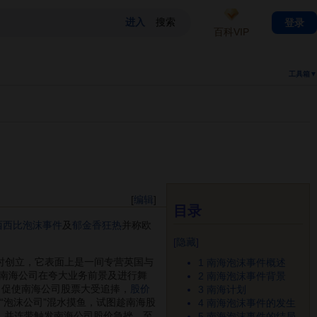
登录
百科VIP
工具箱▼
[
编辑
]
目录
西西比泡沫事件
及
郁金香狂热
并称欧
[
隐藏
]
进行时创立，它表面上是一间专营英国与
1
南海泡沫事件概述
南海公司在夸大业务前景及进行舞
2
南海泡沫事件背景
，促使南海公司股票大受追捧，
股价
3
南海计划
“泡沫公司”混水摸鱼，试图趁南海股
4
南海泡沫事件的发生
，并连带触发南海公司股价急挫，至
5
南海泡沫事件的结局