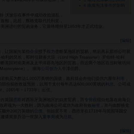
6
南海泡沫事件的影响
特·沃波尔在事件中成功收拾混乱，
位首相，此后，辉格党取代托利党，
美洲进行的贸易业务，它最终维持至1853年才正式结业。
[
编辑
]
想，让国家向某些
企业
授予
权力
垄断某地区的贸易，然后再从那些公司获
，即时任财务大臣（Lord High Treasurer）罗伯特·哈利
垄断英国对南美洲及太平洋群岛地区的贸易，而这两个地区在当时被坊间
sterpiece）。 南海
公司创办人
牛津伯爵。
若购买为数达1,000万英镑的国债，政府就会向他们提供六厘年
利率
，
的部份税收收益预留，以用于支付每年高达600,000英镑的
利息
。公司成
nt，1665年－1733年）出任。
准许英国
垄断
对西班牙美洲地区的奴隶贸易，而
专营权
很自然落在南海公
政府视为一大胜利，因为南海公司成功为政府有效
融资
，并与由辉格党
额外200万英镑的
公债
。但好景不常，西班牙在1718年与英国等国交
年邀请英皇乔治一世加入
董事局
成为
总裁
。
[
编辑
]