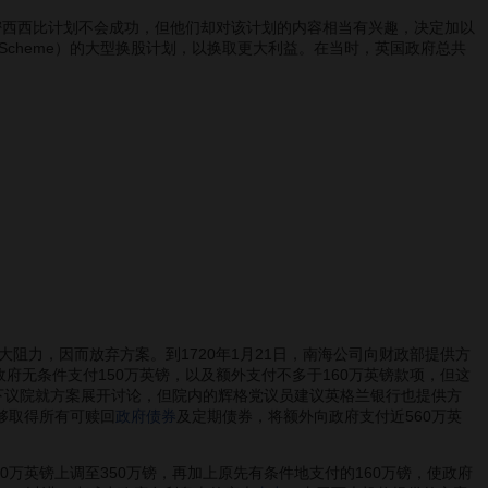
密西西比计划不会成功，但他们却对该计划的内容相当有兴趣，决定加以
a Scheme）的大型换股计划，以换取更大利益。在当时，英国政府总共
力，因而放弃方案。到1720年1月21日，南海公司向财政部提供方
府无条件支付150万英镑，以及额外支付不多于160万英镑款项，但这
，下议院就方案展开讨论，但院内的辉格党议员建议英格兰银行也提供方
够取得所有可赎回
政府债券
及定期债券，将额外向政府支付近560万英
英镑上调至350万镑，再加上原先有条件地支付的160万镑，使政府