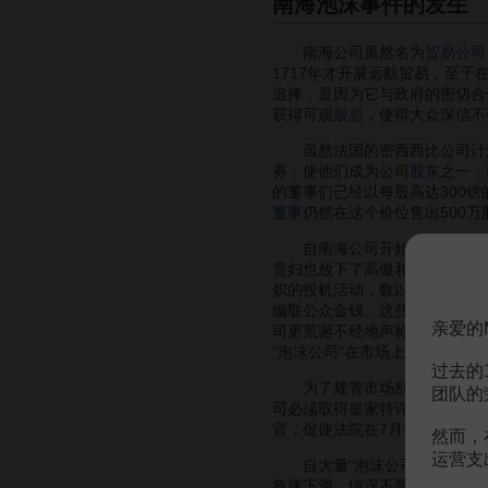
南海泡沫事件的发生
南海公司虽然名为
贸易公司
1717年才开展远航贸易，至
追捧，是因为它与政府的密切合
获得可观
股息
，使得大众深信不
虽然法国的密西西比公司计划在
券，使他们成为公司
股东
之一，
的董事们已经以每股高达300镑
董事
仍然在这个价位售出500万
自南海公司开始股票换国债的
贵妇也放下了高傲和虚荣”。为
炽的投机活动，数以百计的
股份
编取公众金钱。这些后来被称之
亲爱的
司更荒诞不经地声称正
研发
“可
“泡沫公司”在市场上计划吸纳的
过去的
为了规管市场乱局，以及保护南
团队的
司必须取得皇家特许状才能
继续
官，促使法院在7月颁令86间“
然而，
运营支
自大量“泡沫公司”被取缔后，
急速下滑，情况不受控制。南海