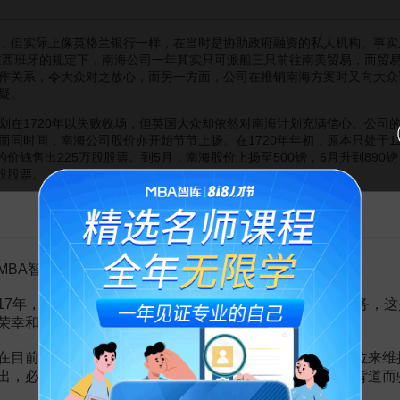
，但实际上像英格兰银行一样，在当时是协助政府融资的私人机构。事实上
于在西班牙的规定下，南海公司一年其实只可派船三只前往南美贸易，而贸易
作关系，令大众对之放心，而另一方面，公司在推销南海方案时又向大众
疑。
1720年以失败收场，但英国大众却依然对南海计划充满信心。公司
而同时间，南海公司股价亦开始节节上扬。在1720年年初，原本只处于1
的价钱售出225万股股票。到5月，南海股价上扬至500镑，6月升到890
股股票。
行动后，社会上下全民疯狂追捧南海公司
股份
，有说“政治家忘记政治
告MBA智库百科用户的一封信
了
促销
股票，南海公司又向有意购买股票的人士大举
借贷
，让他们有能力
公司
随之涌现，当然少数好像皇家交易所保险公司（Royal Exchange Ass
为“泡沫公司”的股份公司，大多模仿南海公司的宣传手法，在市场上发
MBA智库百科用户：
以永久转动的车轮”，有些则甚至只表示“正进行有潜力生意”，但市民仍
资金
，高达3亿英镑。
17年，百科频道一直以免费公益的形式为大家提供知识服务，这
海公司免受“泡沫公司”打扰，国会在1720年6月9日通过了别称《泡沫
荣幸和骄傲。
经营
。到6月11日，乔治一世发表公告，警告“泡沫公司”属非法，可受
泡沫公司”为非法，予以取缔。
在目前越来越严峻的经营挑战下，单纯依靠不断增加广告位来维
出，必然会越来越影响您的使用体验，这也与我们的初衷背道而
社会大众才如梦初醒，对股份公司怀有戒心，连带南海公司也受牵连。自7
公司的股价到8月25日已跌至900镑，这时不少知情的内幕人士及时脱身