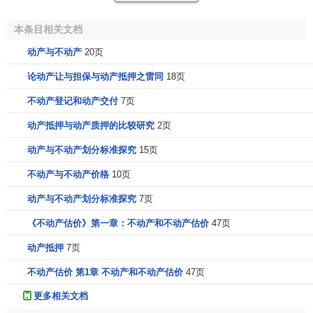
动产的
善意取得
本条目相关文档
动产的善意取得又称即时取得，指
受让人
以
动产所有权
动产与不动产
20页
转移为目的，
善意受让
而占有该动产，即使出让人无转移所
有权的权利，受让人仍取得其动产所有权。
论动产让与担保与动产抵押之雷同
18页
善意取得中的受让人需是善意的，不知出让人是无处分
不动产登记和动产交付
7页
权人，否则不构成善意取得。动产的善意取得亦受限制。出
动产抵押与动产质押的比较研究
2页
让人让与的动产若是
货币
或者无记名有价证券之外的盗赃物
动产与不动产划分标准探究
15页
或者
遗失物
，受害人或者遗失人有权向善意取得人请求返还
原物。善意取得人应当返还，善意取得人返还后可以向让与
不动产与不动产价格
10页
人追偿。盗赃物包括盗窃物、贪污物、抢劫物、抢夺物，不
动产与不动产划分标准探究
7页
包括因欺诈、胁迫而获取的物。倘若该盗赃物或者遗失物是
由善意取得人在
拍卖市场
、公共市场或者在贩卖与其物同类
《不动产估价》第一章：不动产和不动产估价
47页
之物的商人处购得的，受害人或者遗失人需偿还其购买之价
动产抵押
7页
金，方能取回其物。盗赃物或者遗失物若是货币或者无记名
不动产估价 第1章 不动产和不动产估价
47页
有价证券
，受害人或者遗失人无权向善意取得人请求返还原
物，只能向出让人请求返还同
种类物
或者请求其它赔偿。
更多相关文档