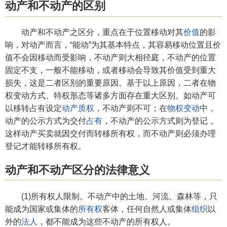
动产和不动产的区别
动产和不动产之区分，重点在于位置移动对其
价值
的影
响，对动产而言，“能动”为其基本特点，其容易移动位置且价
值不会因移动而受影响，不动产则大相径庭，不动产的位置
固定不支，一般不能移动，或者移动会导致其价值受到重大
损失，这是二者区别的重要原因。基于以上原因，二者在物
权变动方式、特权形态等诸多方面存在重大区别。如动产可
以移转占有设定
动产质权
，不动产则不可；在
物权变动
中，
动产的公示方式为交付
占有
，不动产的公示方式则为登记，
这样动产买卖就因交付而转移所有权，而不动产则必须办理
登记才能转移所有权。
动产和不动产区分的法律意义
(1)所有权人限制。不动产中的土地、河流、森林等，只
能成为国家或集体的
所有权
客体，任何自然人或集体
组织
以
外的
法人
，都不能成为这些不动产的所有权人。