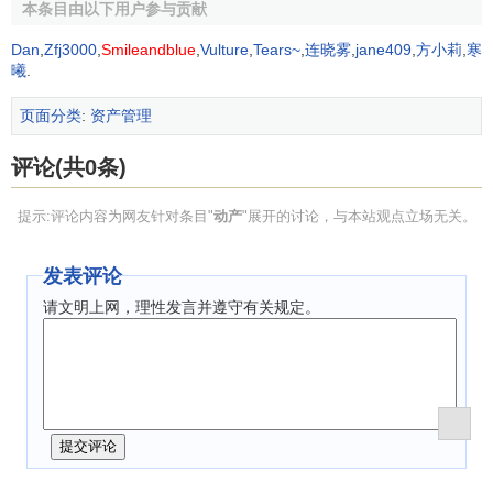
本条目由以下用户参与贡献
相关条目
Dan
,
Zfj3000
,
Smileandblue
,
Vulture
,
Tears~
,
连晓雾
,
jane409
,
方小莉
,
寒
曦
.
不动产
页面分类
:
资产管理
评论(共0条)
提示:评论内容为网友针对条目"
动产
"展开的讨论，与本站观点立场无关。
发表评论
请文明上网，理性发言并遵守有关规定。