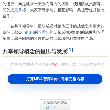
的进行，而是建立一支强而有力的团队，使团队成员拥有共
同的
远景目标
，大家平等参与、相互影响，共担责任并彼此
合作。
在共享领导中，团队成员对整体工作的成败负有更大的
责任，都参与
组织
的
管理职能
，都必须对组织的成败和管理
负责，思考问题的角度也从自己领域的利益转向全局。
[1]
共享领导概念的提出与发展
共享领导的萌芽可以追溯到 20世纪 20年代,美国管理学
家福莱特(MaryP.Follett)于 1924年在其著作《创造性的经
验》中提到“情境规律”,指出在解决群体利益冲突时,用“共享的
打开MBA智库App, 阅读完整内容
权利”代替“统治的权利”,用共同行动代替强制,变服从命令为服
从“情境规律”。这一思想虽与后来的共享领导具有极大相似
性,但萌芽期更多强调权力的共享。20世纪 70年代领导替代理
论(克尔,杰迈尔,1978)提出当组织管理制度明确、员工任务清
本条目对我有帮助
晰、个体有自主意识且善于自我激励时,就会出现员工对领导
18