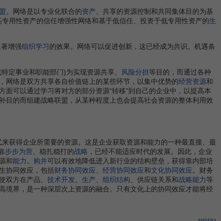
盟
。网络是以专业化联合的
资产
、共享的资源控制和共同集体目的为基
于高专用性资产的信任增强性网络和基于低信任、投资于低专用性资产的
生
显著增强
组织学习
的效果。网络可以促进创新，这已经成为共识。机遇条
(或特定事业和职能部门)为实现资源共享、
风险分担
等目的，而通过各种
，网络是双方共享各自价值链上的某些环节，以集中优势的
经营资源
和
方面可以通过学习将对方的部分资源“转移”到自己的企业中，以提高本
补目的而组建战略联盟，从某种程度上也会提高社会资源的整体利用效
方式来获得企业所需要的资源。这是企业获取资源和能力的一种最直接、最
靠
步步为营
、稳扎稳打的
战略
，已经不能适应时代的发展。因此，企业
源和
能力
。
购并
可以有效地降低进入新行业的结构壁垒，获得靠内部培
生协同效应，包括
财务协同效应
、
经营协同效应
和
文化协同效应
。财务
使双方在产品、
技术开发
、
生产
、
组织结构
、供应链关系和
战略能力
等
高境界，是一种深层次上资源的融合。只有文化上的协同效应才能将经