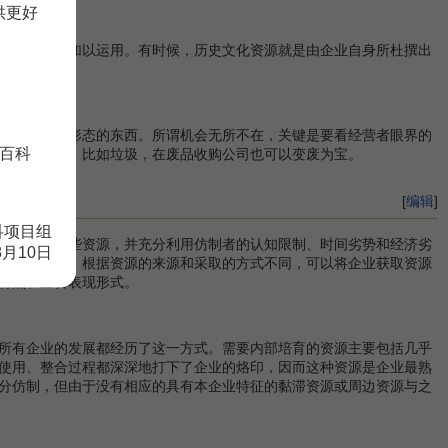
供更好
一步发掘和加以运用。有时候，历史文化资源就是由企业自身所杜撰出
物质或精神形态的东西。所谓机会无所不在，关键是要看经营者眼界的
百科
以为我所用，比如垃圾，在废品收购公司也可以变废为宝。
[
编辑
]
科项目组
如何获取这些资源，并充分利用仿制者的认知限制、时间劣势和经济劣
8月10日
深层次发展。根据资源的来源和采取的方式不同，可以将企业获取资源
特点和主要表现形式。
所有企业的发展都经历了这一方式。需要内部培育的资源主要包括几乎
使用、整合过程都深深地打下了企业的烙印，因而这种资源是企业最熟
分仿制，但由于没有相应的具有本企业特征的黏滞资源或周边资源与之