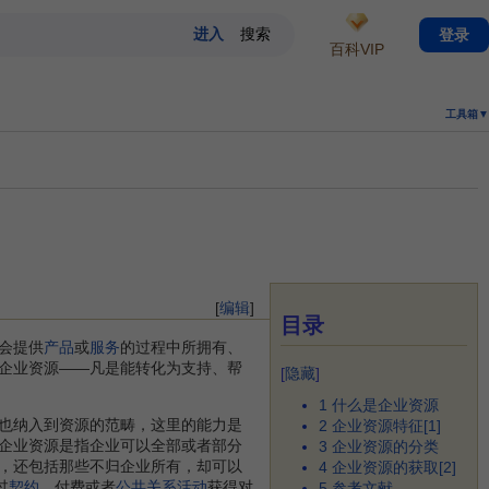
登录
百科VIP
工具箱▼
[
编辑
]
目录
会提供
产品
或
服务
的过程中所拥有、
企业资源——凡是能转化为支持、帮
[
隐藏
]
1
什么是企业资源
也纳入到资源的范畴，这里的能力是
2
企业资源特征[1]
企业资源是指企业可以全部或者部分
3
企业资源的分类
，还包括那些不归企业所有，却可以
4
企业资源的获取[2]
过
契约
、付费或者
公共关系活动
获得对
5
参考文献