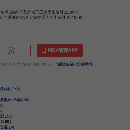
著.战略管理.北京理工大学出版社,2009.4.
企业战略管理.北京交通大学出版社,2010.08.
赏
MBA智库APP
。
需要补充新内容或修改错误内容，请
编辑条目
或
投诉举报
源优化
43页
源型企业物流
4页
2页
2页
划
15页
划
99页
资源
2页