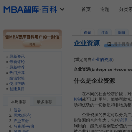
首页
专题
分类
条目
讨论
编辑
企业资源
用手机看
最新资讯
(重定向自
企业的资源
)
最新评论
最新推荐
企业资源(Enterprise Resource
热门推荐
编辑实验
什么是企业资源
使用帮助
创建条目
在不同的社会经济阶段，对企
控制
或可以利用的、能够帮助实
本周推荐
最多推荐
助和优势的一切物质和非物质都
债券
企业资源的界定可以分为广义
需求(经济)
指资源组合的能力，包括
管理
、
产业革命
利用的、能为顾客创造价值的一
马克斯·韦伯
被企业利用的“合作”组织的资源
股票振幅