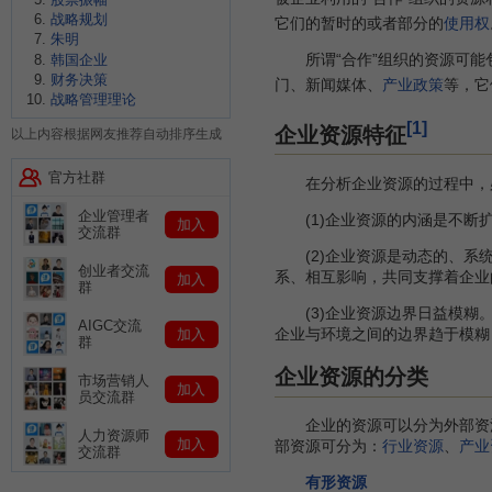
战略规划
它们的暂时的或者部分的
使用权
朱明
所谓“合作”组织的资源可能
韩国企业
财务决策
门、新闻媒体、
产业政策
等，它
战略管理理论
[1]
企业资源特征
以上内容根据网友推荐自动排序生成
官方社群
在分析企业资源的过程中，必
企业管理者
(1)企业资源的内涵是不断
加入
交流群
(2)企业资源是动态的、系统
创业者交流
系、相互影响，共同支撑着企业
加入
群
(3)企业资源边界日益模糊
AIGC交流
企业与环境之间的边界趋于模糊
加入
群
企业资源的分类
市场营销人
加入
员交流群
企业的资源可以分为外部资源
人力资源师
加入
部资源可分为：
行业资源
、
产业
交流群
有形资源