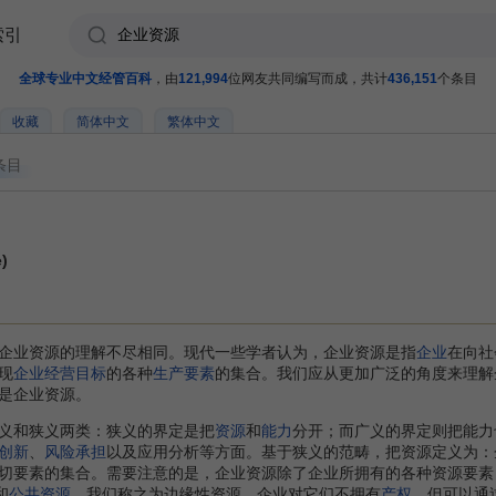
索引
全球专业中文经管百科
，由
121,994
位网友共同编写而成，共计
436,151
个条目
收藏
简体中文
繁体中文
条目
)
业资源的理解不尽相同。现代一些学者认为，企业资源是指
企业
在向社
现
企业经营目标
的各种
生产要素
的集合。我们应从更加广泛的角度来理解
是企业资源。
和狭义两类：狭义的界定是把
资源
和
能力
分开；而广义的界定则把能力
创新
、
风险承担
以及应用分析等方面。基于狭义的范畴，把资源定义为：
切要素的集合。需要注意的是，企业资源除了企业所拥有的各种资源要素
和
公共资源
，我们称之为边缘性资源。企业对它们不拥有
产权
，但可以通