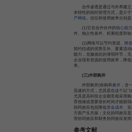
合作渗透是通过与外界建立正
本特性的组织管理方式，是介于
产网络
。信任和使用效率分别是
(1)它在合作伙伴的
核心能
件、独占性条件、积累程度和知
(2)网络可以节约资源、
降
契约结成的优势互补、要素流动
能力，克服彼此的薄弱环节，无
企业现有资源的使用效率，降低
率。
(三)外部购并
外部购并(收购和
兼并
，含
迅速的方式，尤其是在这个以“1
尤其是高科技企业都竞相采用购
育很难或需要很长时间才能获得
协同效应包括降低
资金成本
、实
方面产生共振；文化协同效应是
营协同效应和财务协同效应发挥
参考文献