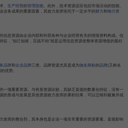
术、
生产经营
的
管理技能
。此外，技术资源还应包括市场活动的技能、
业业务成果的重要因素，其效力发挥依托于一定水平的
财力
和
物力资
的信息资源由企业内部和外部各种与企业经营有关的情报资料构成。信
特征，“知己知彼，百战不殆”就是运用信息资源使整体资源增值的最好
务品牌
和
企业品牌
三类。品牌资源尤其是成为
驰名商标
的
品牌
(又称名
拟的优势。
的一项重要资源。与有形资源比较，其缺乏直接的数量化特征，没有一
源的形成与发展是其他资源效力发挥的累积结果，可以迁移到被兼并或
力发挥的整合剂，其本身也是企业一项非常重要的资源要素。直接影响