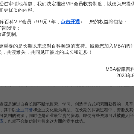
经过审慎地考虑，我们决定推出VIP会员收费制度，以便为您提
和更优质的内容。
和文化传说等广泛存在于社会之中的文化资源。这其中的关键是要先人
话文学故事等。
库百科VIP会员（9.9元 / 年，
点击开通
），您的权益将包括：
广告阅读；
验证复制。
业利用，并形成一定竞争优势或者为企业带来支持、帮助和利益的各种
更重要的是长期以来您对百科频道的支持。诚邀您加入MBA智库
也是一样，只要善于开动脑筋，那么许多看上去原本毫无价值的东西也可
会员，共渡难关，共同见证彼此的成长和进步！
MBA智库百
有异质性和非流动性的资源，因此，企业要想成功，面临的首要任务是
2023年
障碍及早获取
租金
，以及持续不断地获取新的资源，推动企业向更高、更
部培育、合作渗透和
外部并购
。下面从资源的角度解剖一下这三种类型的
源是通过自身长期不断地摸索、学习、创造等方式积累而获得的，几乎
，其中以
企业商誉
和企业文化最为典型。在长期的探索过程中，资源及其
可复制的资源，同时也是企业最宝贵的资源。即使有些资源可以被他人部
应
，也就不会给仿制方带来这方面的竞争优势。