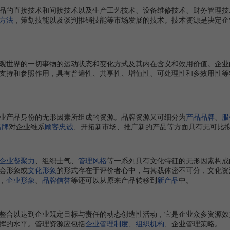
的直接技术和间接技术以及生产工艺技术、设备维修技术、财务管理技
方法
，策划技能以及谈判推销技能等市场发展的技术。技术资源是决定企
世界的一切事物的运动状态和变化方式及其内在含义和效用价值。企业
支持和参照作用，具有普遍性、共享性、增值性、可处理性和多效用性等
产品身份的无形因素所组成的资源。品牌资源又可细分为
产品品牌
、
服
名牌
对企业维系
顾客忠诚
、开拓新市场、推广新的产品等方面具有无可比
企业凝聚力
、组织士气、
管理风格
等一系列具有文化特征的无形因素构成
会形象或
文化形象
的形式存在于评价者心中，与其载体密不可分，文化资
，
企业形象
、
品牌信誉
等还可以从原来产品转移到
新产品
中。
合以达到企业既定目标与责任的动态创造性活动，它是企业众多资源效
挥的水平。管理资源应包括
企业管理制度
、
组织机构
、企业管理策略。