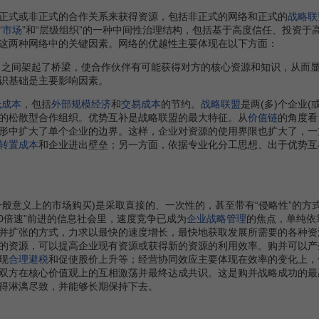
式或非正式的合作关系来获得资源，包括非正式的网络和正式的
战略联
“
市场
”和“层级组织”的一种中间性治理结构，包括基于高度信任、投资
这两种网络中的关键因素。网络的优越性主要体现在以下方面：
力
之间架起了桥梁，使合作伙伴有可能获得对方的核心资源和知识，从而
识基础是主要影响因素。
低成本
，包括
外部规模经济
和
交易成本
的节约。
战略联盟
是两(多)个企业
的松散型合作组织。优势互补是战略联盟的最大特征。从
价值链
的角度看
形中扩大了单个企业的边界。这样，企业对资源的使用界限也扩大了，一
转置成本
和企业进出壁垒；另一方面，依据专业化分工思想、出于优势互
一般意义上的市场购买)是采取直接的、一次性的，甚至带有“侵略性”的
0倍速”前进的信息社会里，速度竞争已成为
企业战略管理
的焦点，单纯依
并扩张的方式，力求以最快的速度增长，最快地获取发展所需要的各种资
的资源，可以提高企业现有资源或获得新的资源的利用效率。购并可以产
现
合理避税
和促使股价上升等；经营协同效应主要体现在效率的变化上，
双方在核心价值观上的互相激荡并最终达成共识。这是购并战略成功的最
得淋漓尽致，并能够长期保持下去。