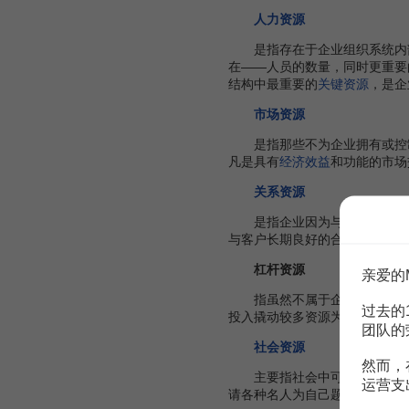
人力资源
是指存在于企业组织系统内部
在——人员的数量，同时更重要
结构中最重要的
关键资源
，是企
市场资源
是指那些不为企业拥有或控制
凡是具有
经济效益
和功能的市场
关系资源
是指企业因为与
顾客
、政府
与客户长期良好的合作而建立起
杠杆资源
亲爱的
指虽然不属于企业所有，但
过去的
投入撬动较多资源为自己的经营
团队的
社会资源
然而，
主要指社会中可供自己利用的
运营支
请各种名人为自己题字或者做宣