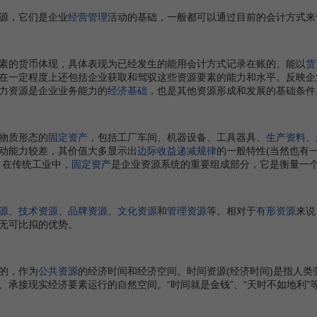
源，它们是企业
经营管理
活动的基础，一般都可以通过目前的会计方式来
的货币体现，具体表现为已经发生的能用会计方式记录在账的、能以
货
在一定程度上还包括企业获取和驾驭这些资源要素的能力和水平。反映企
力资源是企业业务能力的
经济基础
，也是其他资源形成和发展的基础条件
物质形态的
固定资产
，包括工厂车间、机器设备、工具器具、
生产资料
、
动能力较差，其价值大多显示出
边际收益递减规律
的一般特性(当然也有
。在传统工业中，
固定资产
是企业资源系统的重要组成部分，它是衡量一
源
、
技术资源
、
品牌资源
、
文化资源
和
管理资源
等。相对于
有形资源
来说
无可比拟的优势。
的，作为
公共资源
的经济时间和经济空间。时间资源(经济时间)是指人类
、承接现实经济要素运行的自然空间。“时间就是金钱”、“天时不如地利