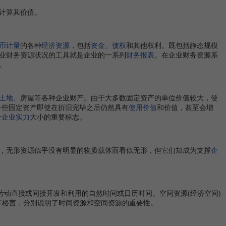
计算其价值。
币计量
的各种
经济资源
，包括
资金
、
债权
和其他权利。既包括静态规模
业财务资源状况的工具就是企业的一系列
财务报表
。在企业财务资源系
。
土地
、房屋等各种企业财产。由于大多数固定资产的单位价值较大，使
一些固定资产即使在折旧完毕之后仍然具有
使用价值
和价值，甚至会增
个
企业实力
大小的重要标志。
，无形资源似乎没有明显的物质载体而看似无形，但它们却成为支撑
企
劳动直接或间接开发和利用的自然时间或日历时间。空间资源(经济空间)
”等格言，分别说明了时间资源和空间资源的重要性。