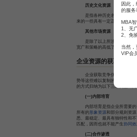
因此，
历史文化资源
的服务
是指各种历史名人、历史故事
来的一些具有一定正面影响的神
MBA智
1、无
其他市场资源
2、免
是除了以上所涉及的可以为企
当然，
宽广和策略的高低了。
企业经营
VIP
[2]
企业资源的获取
企业获取竞争优势的前提是拥
势等这些难以复制的独立性机制
的方式归纳为以下三种类型：内
(一)内部培育
内部培育是指企业所需要的资
所有的
形象资源
和部分规则资源
悉、最稳定、最具有独特性和不
匹配，因而也就不能产生
协同效
(二)合作渗透