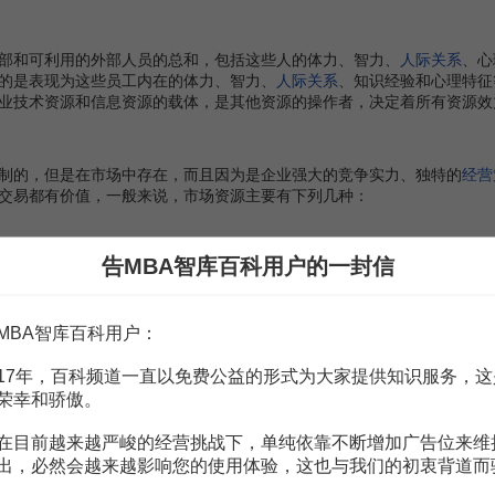
和可利用的外部人员的总和，包括这些人的体力、智力、
人际关系
、心
的是表现为这些员工内在的体力、智力、
人际关系
、知识经验和心理特征
业技术资源和信息资源的载体，是其他资源的操作者，决定着所有资源效
的，但是在市场中存在，而且因为是企业强大的竞争实力、独特的
经营
交易都有价值，一般来说，市场资源主要有下列几种：
告MBA智库百科用户的一封信
、社区、
金融机构
等个人或组织之间良好的关系而获得了可以利用的存在
顾客忠诚
，这样客户就成为
企业经营
中获取强大
竞争优势
的一项重要资源
MBA智库百科用户：
是企业可以通过
OEM
生产、
特许经营
、
加盟连锁
、
虚拟经营
等方式为我
17年，百科频道一直以免费公益的形式为大家提供知识服务，这
服务，这种资源的利用方式与物理学上的杠杆原理非常相似。
荣幸和骄傲。
在目前越来越严峻的经营挑战下，单纯依靠不断增加广告位来维
，能为企业自身带来优势或经营帮助的事件或人物，特别是现实社会中
出，必然会越来越影响您的使用体验，这也与我们的初衷背道而
传活动，就是利用社会资源的典型例子。