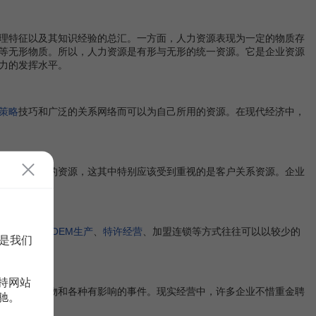
理特征以及其知识经验的总汇。一方面，人力资源表现为一定的物质存
等无形物质。所以，人力资源是有形与无形的统一资源。它是企业资源
力的发挥水平。
策略
技巧和广泛的关系网络而可以为自己所用的资源。在现代经济中，
于企业外部的资源，这其中特别应该受到重视的是客户关系资源。企业
。
所用的资源。
OEM生产
、
特许经营
、加盟连锁等方式往往可以以较少的
是我们
持网站
的名人、名物和各种有影响的事件。现实经营中，许多企业不惜重金聘
驰。