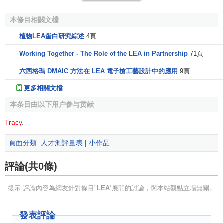
本條目相關文檔
植物LEA蛋白研究綜述
4頁
Working Together - The Role of the LEA in Partnership
71頁
六西格瑪 DMAIC 方法在 LEA 電子槍工藝設計中的應用
9頁
更多相關文檔
本条目由以下用户参与贡献
Tracy
.
頁面分類
:
人才測評量表
|
小作品
評論(共0條)
提示:評論內容為網友針對條目"
LEA
"展開的討論，與本站觀點立場無關。
發表評論