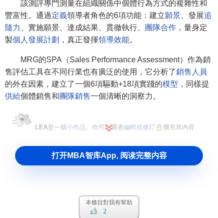
該測評專門測量在組織關係中個體行為方式的複雜性和
豐富性。通過
定義
領導者角色的6項功能：建立
願景
、發展
追
隨力
、實施願景、達成結果、貫徹執行、
團隊合作
，量身定
製
個人發展計劃
，真正發揮
領導效能
。
MRG的SPA（Sales Performance Assessment）作為銷
售評估工具在不同行業也有廣泛的使用，它分析了
銷售人員
的外在因素，建立了一個6項驅動+18項實踐的
模型
，同樣提
供給
個體銷售和
團隊銷售
一個清晰的洞察力。
LEA
是一個
小作品
。你可以通過
編輯或修訂
擴充其內容。
打开MBA智库App, 阅读完整内容
本條目對我有幫助
2