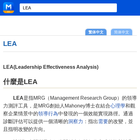
繁体中文
简体中文
LEA
LEA(Leadership Effectiveness Analysis)
什麼是LEA
LEA
是指MRG（Management Research Group）的領導
力測評工具，是MRG創始人Mahoney博士在結合
心理學
和觀
察企業情景中的
領導行為
中發現的一個效能實現路徑。通過
診斷評估可以提供一個清晰的
洞察力
：指出
需要
的改變，並
且指明改變的方向。