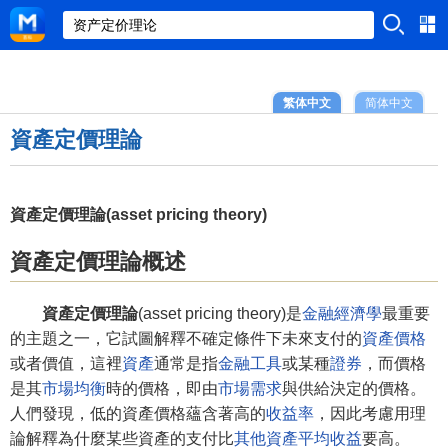
繁体中文
简体中文
資產定價理論
資產定價理論(asset pricing theory)
資產定價理論概述
資產定價理論
(asset pricing theory)是
金融經濟學
最重要
的主題之一，它試圖解釋不確定條件下未來支付的
資產價格
或者價值，這裡
資產
通常是指
金融工具
或某種
證券
，而價格
是其
市場均衡
時的價格，即由
市場需求
與供給決定的價格。
人們發現，低的資產價格蘊含著高的
收益率
，因此考慮用理
論解釋為什麼某些資產的支付比
其他資產
平均收益
要高。