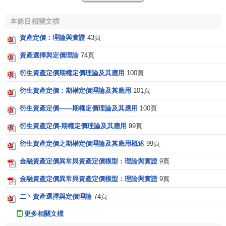
理論中最重要的問題是如何將表示整個市場的變動情況或
系
本條目相關文檔
統風險
總體變動的
隨機變數
暴露出來。目前存在著兩大類資
產定價方法，通常稱為
均衡定價
與
套利定價
。選擇哪一類定
資產定價：理論與實證
43頁
價法取決於所討論的資產與研究的目的。
資產選擇與定價理論
74頁
均衡定價法企圖找出隱藏在價格背後的風險來源，也就
衍生資產定價期權定價理論及其應用
100頁
是挖掘出風險溢價的根源，它總是分析考察影響
經濟結構
的
衍生資產定價：期權定價理論及其應用
101頁
巨集觀變數，例如消費者的
消費偏好
、投資者的
效用函數
、
政府的經濟政策等。
衍生資產定價——期權定價理論及其應用
100頁
衍生資產定價-期權定價理論及其應用
99頁
均衡定價法在學術界比較流行，優點是在原理上解釋一
些結構性的問題，例如外部環境變化時價格如何變動。基於
衍生資產定價之期權定價理論及其應用概述
99頁
消費的定價法與基於
一般均衡
分析的定價法是此類方法最完
金融資產定價異常與資產定價模型：理論與實證
9頁
美的事例。通過求解一定假設條件下投資者的選擇最優化問
金融資產定價異常與資產定價模型：理論與實證
9頁
題，或者市場處於一般均衡條件下的一組方程，就可得出資
產價格的表達式，諸如
資本資產定價模型
。但這類模型在實
二丶資產選擇與定價理論
74頁
證上遇到很多困難。
更多相關文檔
套利定價法現已成為資產定價理論的重要框架之一。其