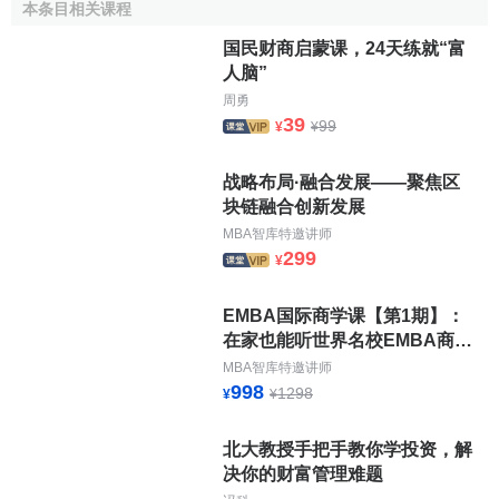
本条目相关课程
定價思想為：在不存在套利機會的無摩擦市場里，當市場均
国民财商启蒙课，24天练就“富
衡時，資產價格與其未來收益一定存在某種必然的內在聯
人脑”
繫，即定價規律。此種規律正是資產定價的基本定理。套利
周勇
定價法的優點是：這類定價模型對資產定出的價格比均衡定
39
99
¥
¥
價模型給出的價格更具有可觀察性，假設要求的信息也比較
少，例如
布萊克-斯科爾斯期權公式
，僅僅要求幾個容易觀察
战略布局·融合发展——聚焦区
的變數便可以推導出
歐式期權定價公式
。
块链融合创新发展
MBA智库特邀讲师
最近，金融經濟學家比較喜歡使用折現因數法或者廣義
299
¥
矩法(GMM)研究資產定價的實證問題。研究表明，這些方法
的主要優點是簡單性和普適性。資產定價的核心任務是認識
EMBA国际商学课【第1期】：
與測量導致資產定價的總因素的根源，或
巨集觀經濟風險
。
在家也能听世界名校EMBA商学
這也是
巨集觀經濟學
的中心問題。對於充滿好奇的研究者來
课
MBA智库特邀讲师
說，這是一個令人興奮的時代，許多實證性的工作提供了在
998
1298
¥
¥
巨集觀經濟學和
金融學
之間合乎既定規律的事實及聯繫。例
如，預期收益會跨越時間與各種資產而變化，它們與巨集觀
北大教授手把手教你学投资，解
經濟變數或可預測巨集觀經濟事件的變數相關聯：存在一大
决你的财富管理难题
類模型可以揭示出“
經濟衰退
”或者“金融災難”(指一個廠商即將