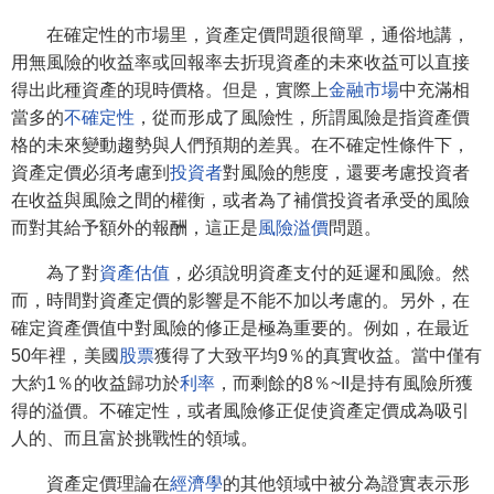
在確定性的市場里，資產定價問題很簡單，通俗地講，
用無風險的收益率或回報率去折現資產的未來收益可以直接
得出此種資產的現時價格。但是，實際上
金融市場
中充滿相
當多的
不確定性
，從而形成了風險性，所謂風險是指資產價
格的未來變動趨勢與人們預期的差異。在不確定性條件下，
資產定價必須考慮到
投資者
對風險的態度，還要考慮投資者
在收益與風險之間的權衡，或者為了補償投資者承受的風險
而對其給予額外的報酬，這正是
風險溢價
問題。
為了對
資產估值
，必須說明資產支付的延遲和風險。然
而，時間對資產定價的影響是不能不加以考慮的。另外，在
確定資產價值中對風險的修正是極為重要的。例如，在最近
50年裡，美國
股票
獲得了大致平均9％的真實收益。當中僅有
大約1％的收益歸功於
利率
，而剩餘的8％~II是持有風險所獲
得的溢價。不確定性，或者風險修正促使資產定價成為吸引
人的、而且富於挑戰性的領域。
資產定價理論在
經濟學
的其他領域中被分為證實表示形