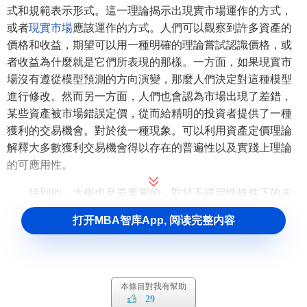
式和規範表示形式。這一理論揭示出現實市場運作的方式，
或者
現實市場
應該運作的方式。人們可以觀察到許多資產的
價格和收益，期望可以用一種明確的理論嘗試認識價格，或
者收益為什麼就是它們所表現的那樣。一方面，如果現實市
場沒有遵從模型預測的方向演變，那麼人們決定對這種模型
進行修改。然而另一方面，人們也會認為市場出現了差錯，
某些資產被市場錯誤定價，從而給精明的投資者提供了一種
獲利的交易機會。對於後一種現象。可以利用資產定價理論
解釋大多數獲利交易機會得以存在的普遍性以及實踐上理論
的可應用性。
特別地，大概也是最重要的，對於不確定性條件下的未
來收益而言，許多資產或權益的價格是不可能觀察到的，如
打开MBA智库App, 阅读完整内容
政府投資項目
或
私人投資
項目、新的金融證券、全部收買機
會以及複雜的
衍生證券
等。
所有資產定價理論都基於一種簡單思想：資產價格等於
本條目對我有幫助
未來收益的預期折現；或者以
無風險收益率
去折現未來的收
29
益，再加上一個代表風險溢價的誤差因數。為此，資產定價