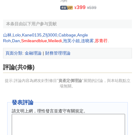
冯科
破產
)因素都隱藏於許多資產價格背後。然而，理論發展卻滯
399
599
¥
¥
後了，現在還沒有描述良好的可以解釋這些有意義的關係的
模型。
本条目由以下用户参与贡献
[1]
山林
,
Lolo
,
Kane0135
,
Zfj3000
,
Cabbage
,
Angle
資產定價理論的分類
Roh
,
Dan
,
Smileandblue
,
Meiledi
,
泡芙小姐
,
连晓雾
,
苏青荇
.
資產定價理論按照其邏輯分析基礎都可以分為演繹型和
頁面分類
:
金融理論
|
財務管理理論
歸納型兩大類。
評論(共0條)
1.
演繹型資產定價理論
提示:評論內容為網友針對條目"
資產定價理論
"展開的討論，與本站觀點立
演繹型資產定價理論
按照兩條發展線索又可以分為演繹I
場無關。
型和演繹Ⅱ型兩個亞類。
發表評論
演繹I型資產定價理論是指在演繹型資產定價理論中，第
請文明上網，理性發言並遵守有關規定。
一類模型是指以實用性、可計算性為指導原則(或者叫發展線
索)發展起來的一系列定價模型。在演繹型資產定價理論中，
另外一類模型是指繼承經濟學中經典的
瓦爾拉斯一般均衡
傳
統、從
理性人假設
出發、在一般均衡框架下發展的各種資產