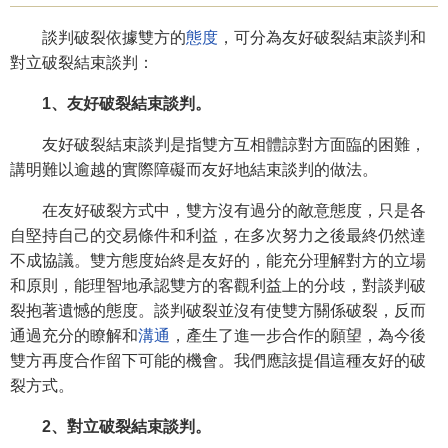
談判破裂依據雙方的
態度
，可分為友好破裂結束談判和
對立破裂結束談判：
1、友好破裂結束談判。
友好破裂結束談判是指雙方互相體諒對方面臨的困難，
講明難以逾越的實際障礙而友好地結束談判的做法。
在友好破裂方式中，雙方沒有過分的敵意態度，只是各
自堅持自己的交易條件和利益，在多次努力之後最終仍然達
不成協議。雙方態度始終是友好的，能充分理解對方的立場
和原則，能理智地承認雙方的客觀利益上的分歧，對談判破
裂抱著遺憾的態度。談判破裂並沒有使雙方關係破裂，反而
通過充分的瞭解和
溝通
，產生了進一步合作的願望，為今後
雙方再度合作留下可能的機會。我們應該提倡這種友好的破
裂方式。
2、對立破裂結束談判。