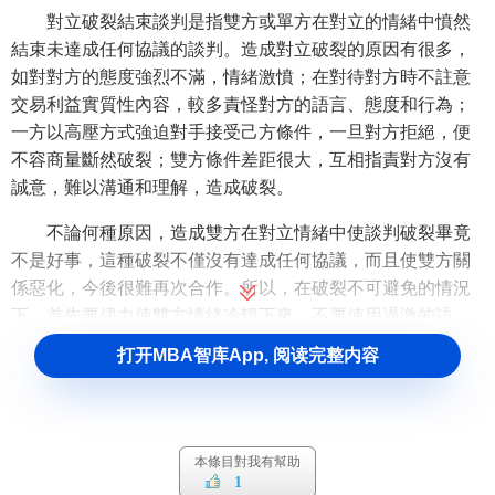
對立破裂結束談判是指雙方或單方在對立的情緒中憤然
結束未達成任何協議的談判。造成對立破裂的原因有很多，
如對對方的態度強烈不滿，情緒激憤；在對待對方時不註意
交易利益實質性內容，較多責怪對方的語言、態度和行為；
一方以高壓方式強迫對手接受己方條件，一旦對方拒絕，便
不容商量斷然破裂；雙方條件差距很大，互相指責對方沒有
誠意，難以溝通和理解，造成破裂。
不論何種原因，造成雙方在對立情緒中使談判破裂畢竟
不是好事，這種破裂不僅沒有達成任何協議，而且使雙方關
係惡化，今後很難再次合作。所以，在破裂不可避免的情況
下，首先要儘力使雙方情緒冷靜下來，不要使用過激的語
言，儘量使雙方能以友好態度結束談判，至少不要使雙方關
打开MBA智库App, 阅读完整内容
係惡化；其次，要擺事實講道理，不要攻擊對方，要以理服
人，以情感人，以禮待人，這樣才能體現出談判者良好的修
養和風度。
本條目對我有幫助
參考文獻
1