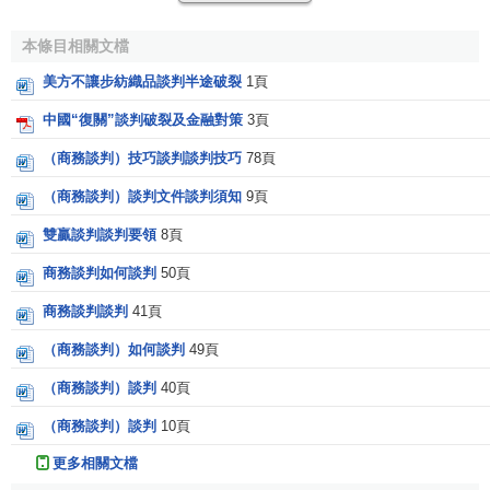
1.0
1.1
↑
出自：
福建師範大學
網路教育學院(課件).
本條目相關文檔
《商務談判》[M].第一章
商務談判
概述
美方不讓步紡織品談判半途破裂
1頁
中國“復關”談判破裂及金融對策
3頁
（商務談判）技巧談判談判技巧
78頁
（商務談判）談判文件談判須知
9頁
雙贏談判談判要領
8頁
商務談判如何談判
50頁
商務談判談判
41頁
（商務談判）如何談判
49頁
（商務談判）談判
40頁
（商務談判）談判
10頁
更多相關文檔