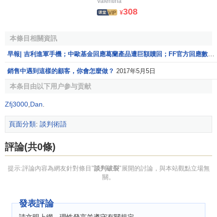
Valentina
308
¥
本條目相關資訊
早報| 吉利進軍手機；中歐基金回應葛蘭產品遭巨額贖回；FF官方回應數據造假風波
銷售中遇到這樣的顧客，你會怎麼做？
2017年5月5日
本条目由以下用户参与贡献
Zfj3000
,
Dan
.
頁面分類
:
談判術語
評論(共0條)
提示:評論內容為網友針對條目"
談判破裂
"展開的討論，與本站觀點立場無
關。
發表評論
請文明上網，理性發言並遵守有關規定。