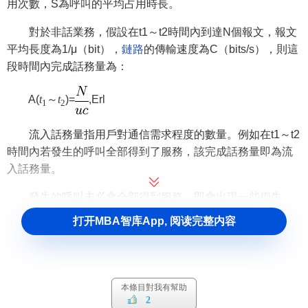
用次數，S為呼叫的平均占用時長。
對於非話業務，假設在t1～t2時間內到達N個報文，報文
平均長度為1/μ（bit），
鏈路
的傳輸速度為C（bits/s），則這
段時間內完成話務量為：
A(
t
～
t
)=
,Erl
1
2
流入話務量指用戶對通信需求程度的數量。例如在t1～t2
時間內若發生的呼叫全部得到了服務，該完成話務量即為流
入話務量。
發生的呼叫未必會全部得到服務，即會出現一些損失。
在損失系統中，考察時間內的流入話務量大於完成話務量，
打开MBA智库App, 阅读完整内容
二者之差即為損失話務量。
對於等待系統（又稱為排隊系統），則不存在損失話務
量，電信系統按一定的規則完成服務，因此等待系統的流入
本條目對我有幫助
話務量等於完成話務量。
2