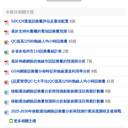
話務量強度指單位時間的話務量。一天內最忙的一小時
本條目相關文檔
的話務量，是設計工作中一個重要數據，這個話務量稱為忙
時話務量強度。
SDCCH通道話務量評估及最佳配置
8頁
基於支持向量機的電信話務量預測
5頁
話務量的計算方法
QC提高12580熱線人均小時話務量
43頁
話務量公式為：A=Cxt。A是話務量，單位為erl（愛爾
全省各地州市114話務量統計表
2頁
蘭），C是呼叫次數，單位是個，t是每次呼叫平均占用時
基於神經網路的無線市話話務量的預測與分析
7頁
長，單位是小時。一般話務量又稱小時呼，
統計
的時間範圍
是1個小時。
GSM網路話務量分佈特征和無線通道利用率分析
9頁
單位愛爾蘭（Erl）是CCITT建議使用的通用的話務量單
{品質管理QC七大手法}QC提高12580熱線人均小時話務量
41頁
位。以紀念話務理論的創始人A．K愛爾蘭（Erl有時譯作“厄
移動通信網路話務量分析與預測創新創業項目商業計劃書
9頁
朗”或“厄蘭”）。
移動通信網路話務量預測與分析創新創業項目商業計劃書
9頁
1愛爾蘭(Erl)就是一條電路可能處理的最大話務量。如果
2025-2030年移動通信網路話務量分析與預測行業深度調研及發展戰略咨詢報告
觀測1個小時,這條電路被連續不斷地占用了1小時,話務量就是
更多相關文檔
1愛爾蘭,也可以稱作“1小時呼”。然而話路全部被占用只是一