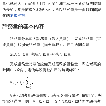
量也就越大。由於用戶呼叫的發生和完成一次通信所需時間
的長短，都是隨機的和變化的，所以話務量是一個隨時間變
化的
隨機變數
。
話務量的基本內容
話務量分為流入話務量（流入負載）、完成話務量（完
成負載）和損失話務量（損失負載）。它們的關係是
流入話務量=完成話務量+損失話務量
完成話務量指電信設備完成服務的話務量，即在考察的
時間t1～t2內，電信各設備被占用的時間總和：
A(
t
～
t
)=
1
2
V表示總占用設備個數，τi表示各個設備占用的時間。對
於電話通信，則 A（t1～t2）=S·NN為t1～t2時間內設備占