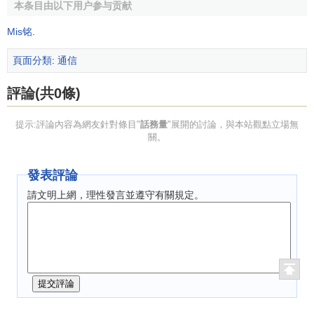
種理想狀態，根據業界經驗，當每通道話務量大於0.7 Erl
本条目由以下用户参与贡献
時，接通率就可能會下降。
Mis铭
.
通俗的講，話務量就是一條電話線一個小時內被占用的
頁面分類
:
通信
時長。如果一條電話線被占用一個小時，話務量就是1愛爾
蘭。（愛爾蘭不是量綱，只是為紀念愛爾蘭這個人而設立的
評論(共0條)
單位），如果一條電話線被占用（統計）時長為0.5小時，話
務量是0.5愛爾蘭。
提示:評論內容為網友針對條目"
話務量
"展開的討論，與本站觀點立場無
關。
如果電話線占用的時間以小時為單位的話，話務量單位
就為“愛爾蘭”，用“Erl”表示。
發表評論
如果電話線占用的時間以百秒為單位的話，話務量單位
請文明上網，理性發言並遵守有關規定。
就為“百秒呼”，用“CCS”表示。
不難得出CCS和Erl的關係：36CCS=1Erl。
話務量分為電路話務里和交換機話務量，交換機話務量
是指該交換機上所有用戶線路話務量和。