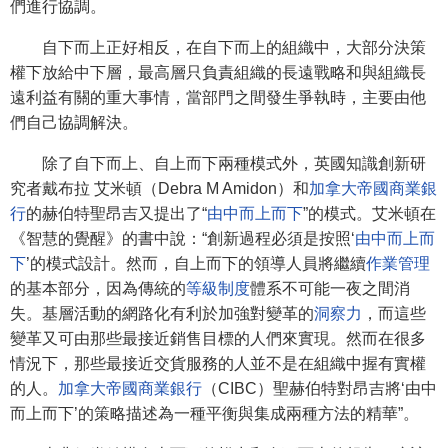
們進行協調。
自下而上正好相反，在自下而上的組織中，大部分決策
權下放給中下層，最高層只負責組織的長遠戰略和與組織長
遠利益有關的重大事情，當部門之間發生爭執時，主要由他
們自己協調解決。
除了自下而上、自上而下兩種模式外，英國知識創新研
究者戴布拉 艾米頓（Debra M Amidon）和
加拿大帝國商業銀
行
的赫伯特聖昂吉又提出了“
由中而上而下
”的模式。艾米頓在
《智慧的覺醒》的書中說：“創新過程必須是按照‘
由中而上而
下
’的模式設計。然而，自上而下的領導人員將繼續
作業管理
的基本部分，因為傳統的
等級制度
體系不可能一夜之間消
失。基層活動的網路化有利於加強對變革的
洞察力
，而這些
變革又可由那些最接近銷售目標的人們來實現。然而在很多
情況下，那些最接近交貨服務的人並不是在組織中握有實權
的人。
加拿大帝國商業銀行
（CIBC）聖赫伯特對昂吉將‘由中
而上而下’的策略描述為一種平衡與集成兩種方法的精華”。