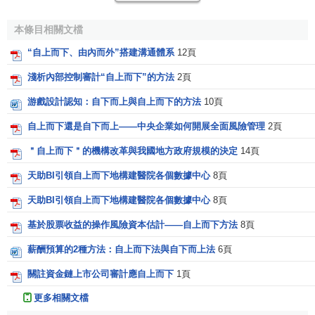
豐田公司
董事長
奧田碩考察國內一家頗有名氣的家電企
本條目相關文檔
業時，曾經說了一段耐人尋味的話：“貴公司的管理給我感覺
很好，已經有了‘自上而下’的執行體系，而且細膩、到位、有
“自上而下、由內而外”搭建溝通體系
12頁
特色。”說到這裡，他話鋒一轉：“但從知識時代的發展趨勢來
淺析內部控制審計“自上而下”的方法
2頁
看，應該嘗試‘自下而上’的
管理理念
、方法和模式。”
游戲設計認知：自下而上與自上而下的方法
10頁
的確，員工不僅是“思想”的使用者，而且是創造者；不僅
自上而下還是自下而上——中央企業如何開展全面風險管理
2頁
是“指令”的執行者，還是問題提出和解決的主動者。員工應該
由螺絲釘和齒輪的角色變為發動機，“自上而下”的習慣管理模
＂自上而下＂的機構改革與我國地方政府規模的決定
14頁
式理應改變。
西門子
的理念是“把員工納入到整個生產經營過
天助BI引領自上而下地構建醫院各個數據中心
8頁
程中來”，而豐田的管理特色之一，就是把員工看成是本職崗
天助BI引領自上而下地構建醫院各個數據中心
8頁
位的最終負責人。在實施自主管理班組的過程中，讓班組成
員對
庫存計劃
、材料規劃、人事安排、生產目標，以及產品
基於股票收益的操作風險資本估計——自上而下方法
8頁
質量全面負責。這樣, 組織內部呈現出“上下迴圈、交融運行”
薪酬預算的2種方法：自上而下法與自下而上法
6頁
的新格局， 賦予組織以新的活力。
關註資金鏈上市公司審計應自上而下
1頁
聯想
的
柳傳志
說：“我剛剛建立公司時，採用的是‘由上而
更多相關文檔
下’的方法領導管理團隊，也就是我們稱為‘指令式’的方法；進