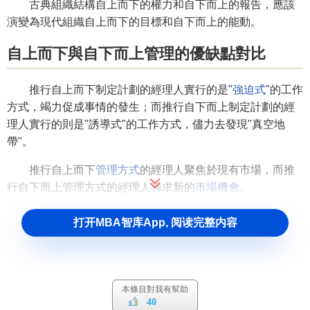
古典組織結構自上而下的權力和自下而上的報告，應該
演變為現代組織自上而下的目標和自下而上的能動。
自上而下與自下而上管理的優缺點對比
推行自上而下制定計劃的經理人實行的是"
強迫式
"的工作
方式，竭力促成事情的發生；而推行自下而上制定計劃的經
理人實行的則是"誘導式"的工作方式，儘力去發現"真空地
帶"。
推行自上而下
管理方式
的經理人聚焦於現有市場，而推
行自下而上管理方式的經理人尋求新的
市場機會
。
推行自上而下管理方式的經理人以內部為導向，而推行
打开MBA智库App, 阅读完整内容
自下而上管理方式的經理人以外部為導向。
推行自上而下管理方式的經理人認為要想獲得長遠的成
功，近期的失利必不可少；而推行自下而上管理方式的經理
本條目對我有幫助
人則認為取得近期和長遠的成功都是有可能的。
40