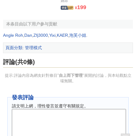
姚琼
199
¥
本条目由以下用户参与贡献
Angle Roh
,
Dan
,
Zfj3000
,
Yixi
,
KAER
,
泡芙小姐
.
頁面分類
:
管理模式
評論(共0條)
提示:評論內容為網友針對條目"
自上而下管理
"展開的討論，與本站觀點立
場無關。
發表評論
請文明上網，理性發言並遵守有關規定。