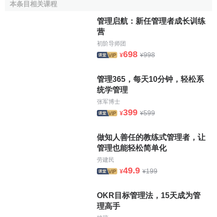
入90年代，公司來了一些高素質的年輕人，我就把指令式的
本条目相关课程
方法改為所謂‘指導式’的方法；1995年以後，我就把工作方式
管理启航：新任管理者成长训练
逐漸改為‘參與式’——屬下提出計劃，我來提供意見。這樣我
营
身邊的人就有了非常大的舞臺，他們自己可以做決定。我也
初阶导师团
由一個‘導演’逐漸變成了‘電影製片人’。”
698
998
¥
¥
相關條目
管理365，每天10分钟，轻松系
统学管理
自下而上管理
张军博士
由中而上而下管理
399
599
¥
¥
做知人善任的教练式管理者，让
管理也能轻松简单化
劳建民
49.9
199
¥
¥
OKR目标管理法，15天成为管
理高手