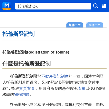
繁体中文
简体中文
托倫斯登記制
托倫斯登記制(Registration of Toluns)
什麼是托倫斯登記制
托倫斯登記制
屬於
不動產登記制度
的一種，因澳大利亞
人托倫斯創造而得名。又稱“登記發證制度”或“地券交付主
義”，指經
實質審查
，用政府所發的憑證確認
產權
以便利物權
移轉的
物權
制度
。
托倫斯登記制又稱澳洲登記制，或權利交付主義，由托