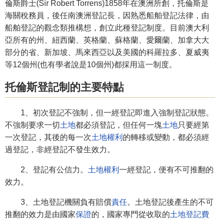
倫斯爵士(Sir Robert Torrens)1858年在澳洲所創，托倫斯是
海關稅務員，後任南澳洲登記長，因熟悉船舶登記法律，由
船舶登記的觀念類推構想，創立此種登記制度。目前澳大利
亞所有的州、紐西蘭、英格蘭、蘇格蘭、愛爾蘭、加拿大大
部分的省、新加坡、馬來西亞以及美國的科羅拉多、夏威夷
等12個州(也有學者說是10個州)都採用這一制度。
托倫斯登記制的主要特點
1、初次登記不強制，但一經登記即進入強制登記狀態。
不強制要求一切
土地
都必須登記，但任何一塊
土地
只要經第
一次登記，其後的每一次
土地權利
的轉移或變動，都必須經
過登記，非經登記不發生效力。
2、登記有公信力。
土地權利
一經登記，便有不可推翻的
效力。
3、土地登記機關負有賠償
責任
。土地登記後產生的不可
推翻的效力是由國家
保證
的，國家專門從收取的
土地登記費