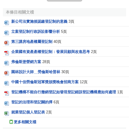
相關條目
本條目相關文檔
新公司法實施後認繳登記制的意義
3頁
不動產登記制度
立案登記制行政訴訟影響分析
5頁
第三講房地產權屬登記制
40頁
企業國有資產產權登記制：發展回顧與改進思考
2頁
弗倫斯堡營銷方案
28頁
園林設計大師__勞倫斯哈普林
30頁
中國十佳勞倫斯冠軍獎頒獎晚會招商方案
12頁
登記機構不能自行撤銷登記如發現登記錯誤登記機構應如何處理
1頁
登記的法理和登記關的擇
6頁
就業登記個人登記表
2頁
更多相關文檔