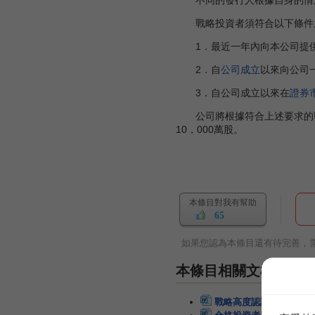
不同的發行人根據自身的情況
戰略投資者須符合以下條件
1．最近一年內向本公司提供
2．自
公司成立
以來向公司
3．自公司成立以來在
證券
公司將根據符合上述要求的戰
10，000萬股。
本條目對我有幫助
65
如果您認為本條目還有待完善，
本條目相關文檔
戰略高度認識投資者
2頁