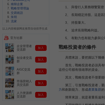
南韓企業
1、 與發行人業務聯繫緊密
戰略管理理論
交易術語
2、 長期穩定持股。這是區
朱明
流家
3、 持股量大。
以上内容根据网友推荐自动排序生成
4、 追求長期戰略利益。
官方社群
5、 有動力也有能力參與公
企业管理者
戰略投資者的條件
加入
交流群
具體來說，要把握以下幾條
创业者交流
加入
群
首先，戰略投資者必須具有較
這些公司都有很雄厚的資金。
AIGC交流
加入
群
其次，戰略投資者不僅要能帶
市场营销人
加入
员交流群
第三，引進戰略投資者，要結合
力
和創新能力、形成
產業集群
的
人力资源师
加入
交流群
簡單來說，就是著重長遠利