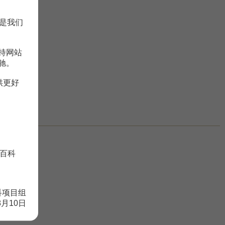
是我们
持网站
驰。
供更好
资更好？
百科
科项目组
8月10日