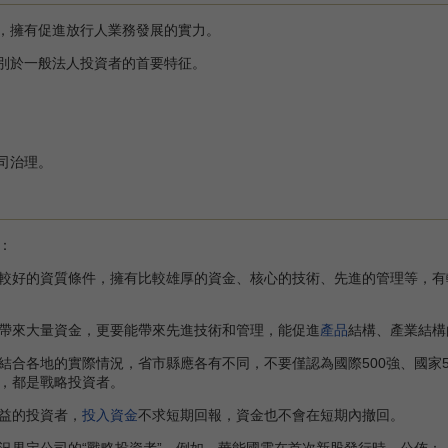
，擁有促進放行人業務發展的實力。
別於一般法人投資者的首要特征。
司治理。
：
好的資質條件，擁有比較雄厚的資金、核心的技術、先進的管理等，有
來大量資金，更要能帶來先進技術和管理，能促進
產品
結構、產業結構
各地的實際情況，省市縣應各有不同，不要僅認為國際500強、國家5
，都是戰略投資者。
益的投資者，
投入資金
不求短期回報，資金也不會在短期內撤回。