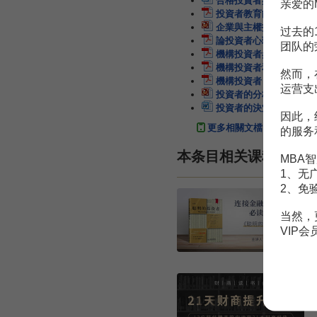
合格投資者與專業投資者
亲爱的
投資者教育能提高投資者
企業與主權投資者和被投
过去的
論投資者心理契約與投資
团队的
機構投資者參與治理與投
機構投資者和中小投資者
然而，
機構投資者丶內幕交易與
运营支
投資者的分析
21頁
投資者的決策
150頁
因此，
更多相關文檔
的服务
本条目相关课程
MBA智
1、无
2、免
当然，
VIP