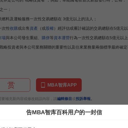
界定公司的“戰略投資者”，例如，華能國電在首次新股發行時，公佈：
之一：
燃料及運輸服務一次性交易總額在 3億元以上的法人；
一次性
收購
或出售
資產
（或
股權
）經評估或審計確認的交易總額在5億元
市場
與本公司發生重組、
購併
等
資本運營
行為一次性交易總額在5億元以
略投資者與本公司業務關聯的重要性以及往來業務量兩個標準最終確定
赏
MBA智库APP
。
需要補充新內容或修改錯誤內容，請
編輯條目
或
投訴舉報
告MBA智库百科用户的一封信