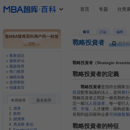
首页
专题
分类
條目
討論
編輯
戰略投資者
用手机
最新資訊
最新评论
戰略投資者（Strategic Invest
最新推荐
热门推荐
戰略投資者的定義
编辑实验
使用帮助
戰略投資者
是指符合國家法
创建条目
投資
配售協議的法人，是與
發行
戰略投資者之間是一種長期的合
本周推荐
最多推荐
定一般
法人投資者
，每一發行人
債券
理
、
市場
、人才優勢，能夠促進
飲料
長期利益回報和企業
可持續發展
經濟學
馬克斯·韋伯
戰略投資者的特征
Facebook公司