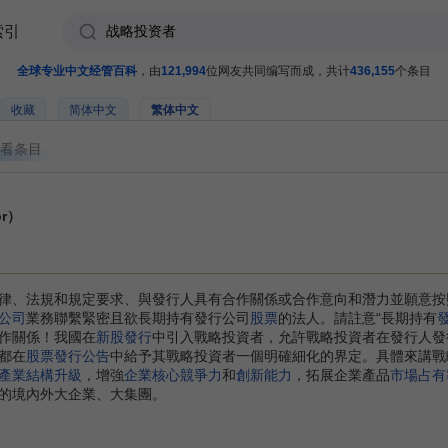
索引
全球专业中文经管百科
，由
121,994
位网友共同编写而成，共计
436,155
个条目
收藏
简体中文
繁体中文
看条目
or）
律、法規和規定要求、與發行人具有合作關係或合作意向和潛力並願意按
公司
業務聯繫緊密且欲長期持有發行公司
股票
的法人。請註意“長期持有
作關係！我國在
新股發行
中引入戰略投資者，允許戰略投資者在發行人發
都在
股票發行公告
中給予其戰略投資者一個明確細化的界定。具體來講戰
產業結構升級
，增強
企業核心競爭力
和
創新能力
，拓展企業產品
市場占有
的境內外大企業、大集團。