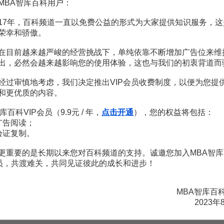
比較
5頁
MBA智库百科用户：
理性水平嗎
6頁
資者的財務關係
16頁
17年，百科频道一直以免费公益的形式为大家提供知识服务，这
者關係管理
2頁
荣幸和骄傲。
資者利益保護
6頁
的博弈均衡分析
13頁
在目前越来越严峻的经营挑战下，单纯依靠不断增加广告位来维
投資者保護
11頁
出，必然会越来越影响您的使用体验，这也与我们的初衷背道而
经过审慎地考虑，我们决定推出VIP会员收费制度，以便为您提
和更优质的内容。
库百科VIP会员（9.9元 / 年，
点击开通
），您的权益将包括：
广告阅读；
验证复制。
解读《聪明的投资者》：想获得超额收益，主动投资还是被动投
王钊
更重要的是长期以来您对百科频道的支持。诚邀您加入MBA智库
会员，共渡难关，共同见证彼此的成长和进步！
49
¥
MBA智库百
21天共读投资经典：从投资小白到高财商
2023年
MBA特聘讲师团