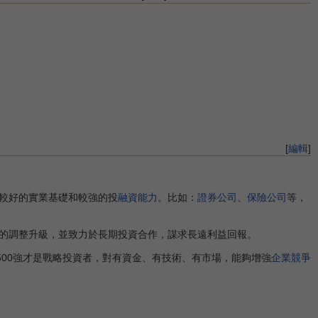
[
編輯
]
較好的實業基礎和較強的投
融資能力
。比如：
證券公司
、
保險公司
等，
的調整升級，並致力於長期投資合作，謀求長遠利益回報。
00強才是戰略投資者，對有資金、有技術、有市場，能夠增強
企業競爭