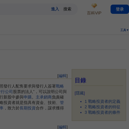
登录
百科VIP
工具▼
[
編輯
]
目錄
照發行人配售要求與發行人簽署
戰略
發行公司
股票的法人”，可以說明公司與
[
隱藏
]
行新股中參與
申購
。
主承銷商
負責確
1
戰略投資者的定義
略投資者就是指具有資金、技術、
管
2
戰略投資者的特征
率
，致力於
長期投資
合作，謀求獲得
3
戰略投資者的條件
[
編輯
]