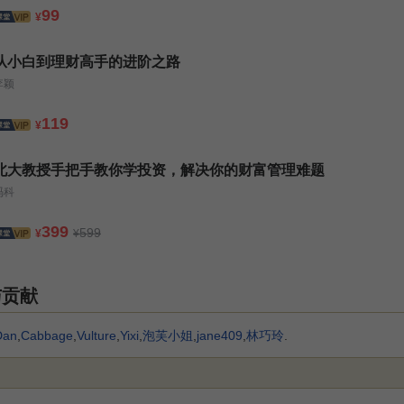
99
¥
从小白到理财高手的进阶之路
李颖
119
¥
北大教授手把手教你学投资，解决你的财富管理难题
冯科
399
599
¥
¥
与贡献
Dan
,
Cabbage
,
Vulture
,
Yixi
,
泡芙小姐
,
jane409
,
林巧玲
.