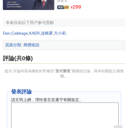
张金宝
299
¥
本条目由以下用户参与贡献
Dan
,
Cabbage
,
KAER
,
连晓雾
,
方小莉
.
頁面分類
:
商標術語
評論(共0條)
提示:評論內容為網友針對條目"
形式審查
"展開的討論，與本站觀點立場無
關。
發表評論
請文明上網，理性發言並遵守有關規定。