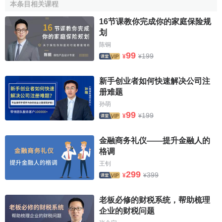
本条目相关课程
16节课教你完成你的家庭保险规
划
陈铜
99
199
¥
¥
新手创业者如何快速解决公司注
册难题
孙萌
99
199
¥
¥
金融商务礼仪——提升金融人的
格调
王钊
299
399
¥
¥
老板必修的财税系统，帮助梳理
企业的财税问题