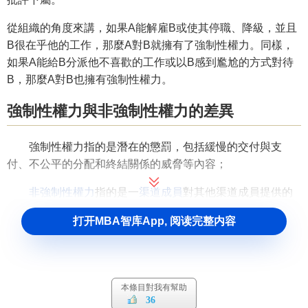
從組織的角度來講，如果A能解雇B或使其停職、降級，並且
B很在乎他的工作，那麼A對B就擁有了強制性權力。同樣，
如果A能給B分派他不喜歡的工作或以B感到尷尬的方式對待
B，那麼A對B也擁有強制性權力。
強制性權力與非強制性權力的差異
強制性權力指的是潛在的懲罰，包括緩慢的交付與支
付、不公平的分配和終結關係的威脅等內容；
非強制性權力
指的是一
渠道成員
對其他渠道成員提供的
支持，包括
產品服務
、
培訓
、
激勵
、
財務
、
廣告
等方面的支
打开MBA智库App, 阅读完整内容
持。這種方法主要探討了懲罰和支持對衝突、滿意的影響。
本條目對我有幫助
36