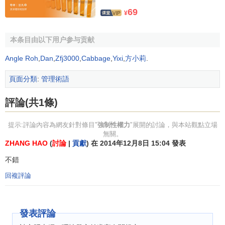
69
¥
本条目由以下用户参与贡献
Angle Roh
,
Dan
,
Zfj3000
,
Cabbage
,
Yixi
,
方小莉
.
頁面分類
:
管理術語
評論(共1條)
提示:評論內容為網友針對條目"
強制性權力
"展開的討論，與本站觀點立場
無關。
ZHANG HAO
(
討論
|
貢獻
) 在 2014年12月8日 15:04 發表
不錯
回複評論
發表評論