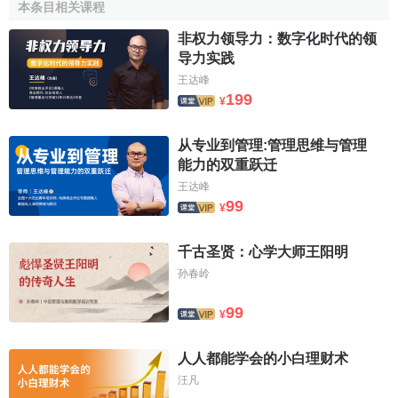
本条目相关课程
非权力领导力：数字化时代的领
导力实践
王达峰
199
¥
从专业到管理:管理思维与管理
能力的双重跃迁
王达峰
99
¥
千古圣贤：心学大师王阳明
孙春岭
99
¥
人人都能学会的小白理财术
汪凡