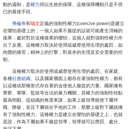
動的遏制，是
權力
得以生效的保障、這種保障機制只是不得
已的最後手段。
弗倫奇
和
瑞文
定義的強制性權力(coercive power)是建立
在懼怕基礎上的，一個人如果不服從的話就可能產生消極的
後果，處於對於這種後果的懼怕，這個人就對強制性權力作
出了反應。這種權力取決於使用或威脅使用生理的處罰，如
肉體的痛苦，精神上的打擊，對基本的生理及安全需要的控
制。
這種權力取決於使用或威脅使用生理的處罰。在家庭、
各種
社會組織
、以及國家層面上都存在著強制性權力，都有
以這種或那種形式存在著的迫使他人服從的力量。國家擁有
警察、軍隊、監獄等合法的暴力機關，其權力的強制性特點
最為明顯。從組織的角度來講，如果上級領導能使下屬停
職、降級，並且下屬很在乎他的工作，那麼上級對下屬就擁
有了強制性權力。這種權力是建立在懼怕的基礎之上，也就
是說，作為下屬如果不服從領導，領導就可以懲罰、處分、
批評下屬。