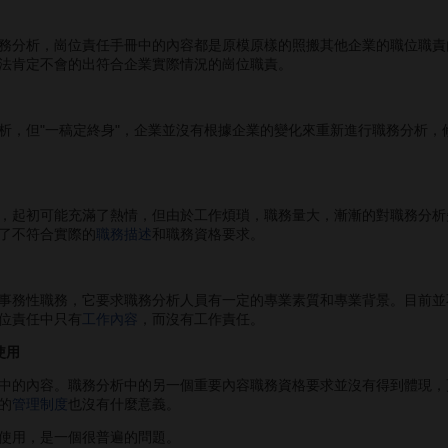
分析，崗位責任手冊中的內容都是原模原樣的照搬其他企業的職位職責
法肯定不會的出符合企業實際情況的崗位職責。
但"一稿定終身"，企業並沒有根據企業的變化來重新進行職務分析，
起初可能充滿了熱情，但由於工作煩瑣，職務量大，漸漸的對職務分析
了不符合實際的
職務描述
和職務資格要求。
務性職務，它要求職務分析人員有一定的專業素質和專業背景。目前並
位責任中只有
工作內容
，而沒有工作責任。
使用
的內容。職務分析中的另一個重要內容職務資格要求並沒有得到體現，
的
管理制度
也沒有什麼意義。
用，是一個很普遍的問題。