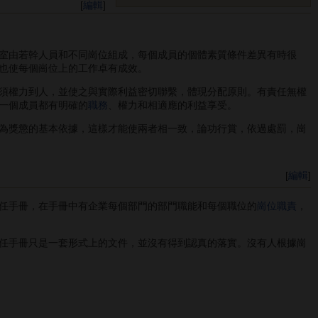
[
編輯
]
室由若幹人員和不同崗位組成，每個成員的個體素質條件差異有時很
也使每個崗位上的工作卓有成效。
須權力到人，並使之與實際利益密切聯繫，體現分配原則。有責任無權
一個成員都有明確的
職務
、權力和相適應的利益享受。
為獎懲的基本依據，這樣才能使兩者相一致，論功行賞，依過處罰，崗
[
編輯
]
任手冊，在手冊中有企業每個部門的部門職能和每個職位的
崗位職責
，
任手冊只是一套形式上的文件，並沒有得到認真的落實。沒有人根據崗