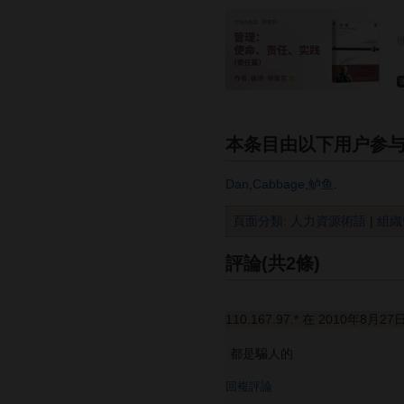
本条目由以下用户参
Dan
,
Cabbage
,
鲈鱼
.
頁面分類
:
人力資源術語
|
組織
評論(共2條)
110.167.97.* 在 2010年8月27
都是騙人的
回複評論