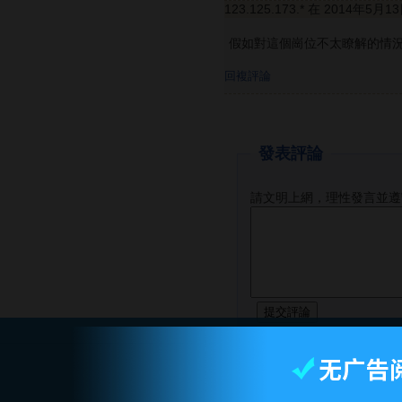
123.125.173.* 在 2014年5月1
假如對這個崗位不太瞭解的情
回複評論
發表評論
請文明上網，理性發言並遵
智库首页