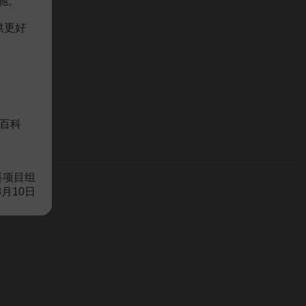
驰。
供更好
百科
科项目组
8月10日