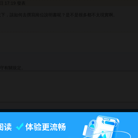
3日 17:19 發表
況下，該如何去撰寫崗位說明書呢？是不是很多都不太現實啊。
守有關規定。
最後更改15:26, 2011年3月24日.
-
百科首页
-
关于百科
-
客户端
-
人才招聘
-
广告合作
-
权利通知
-
联系我们
-
免责声明