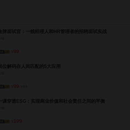
金牌面试官：一线经理人和HR管理者的招聘面试实战
单锋
99
¥
岗位解码在人岗匹配的5大应用
白睿
99
99
¥
¥
一课穿透ESG：实现商业价值和社会责任之间的平衡
徐楠
199
¥