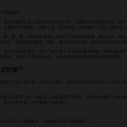
下幾個原則。
就是根據辦公室人員的不同才能及特長，分配與之相適應的崗位。辦公
，在實際工作需要中，調整人員，量才授職，揚長避短，才能人盡其才，
職、責、權、利四項是每個工作崗位不可或缺的因素，責任到人，就必
無責任，將導致濫用權力。因此，建立崗位責任制，必須使辦公室中的每
崗位責任制的建立，提供了辦公室
人員考核
的基本依據，而考核必須作
勵
後進，提高
工作效率
的作用。這樣的崗位責任制才能真正發揮作用。
[1]
題及對策
施行了崗位責任制。在許多企業中，你都可以查閱到厚厚的一本崗位責
應該是管理上的一個提高，但就現實情況而言，在多數企業里，崗位責
，更沒有將它真正的依據進行
績效考評
。
各不相同。歸納起來，可以總結出以下幾個根源；