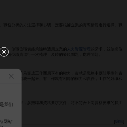
。職務分析的方法選擇和步驟一定要根據企業的實際情況進行選擇。職
修改。使職位職責能夠隨時適應企業的
人力資源管理
的需求，並使崗位
用的崗位職責進行一次梳理，及時的發現問題，處理問題。
內容，權就是為完成工作而應享有的權力，責就是職務中應該承擔的責
和員工的收益統一起來。有工作就有相應的權力和責任，工作的好壞和
源盤點的結果，參照職務資格要求文件，將不符合上崗資格要求的員工
是我们
持网站
[
編輯
]