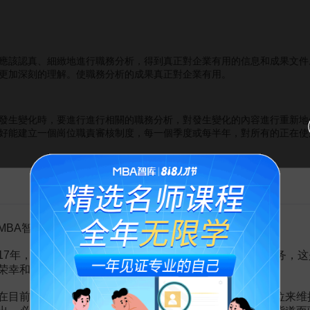
該認真、細緻地進行職務分析，得到真正對企業有用的信息和成果文件
更加深刻的理解。使職務分析的成果真正對企業有用。
生變化時，要進行進行相關的職務分析，對發生變化的內容進行重新地
好能建立一個崗位職責審核制度，每一個季度或每半年，對所有的正在使
遍的問題是沒有把崗位的職、權、責、利有效的統一起來。職就是工作
告MBA智库百科用户的一封信
益。職、權、責、利的統一，就是將崗位的工作內容與崗位的權利、責任
MBA智库百科用户：
的人員進行摸底調查，清楚的瞭解員工的各項素質和能力。根據人力資
17年，百科频道一直以免费公益的形式为大家提供知识服务，这
最終使企業每位員工能夠勝任自己的職務。
荣幸和骄傲。
在目前越来越严峻的经营挑战下，单纯依靠不断增加广告位来维