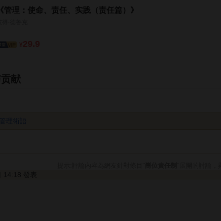
《管理：使命、责任、实践（责任篇）》
彼得·德鲁克
29.9
¥
与贡献
管理術語
提示:評論內容為網友針對條目"
崗位責任制
"展開的討論，
日 14:18 發表