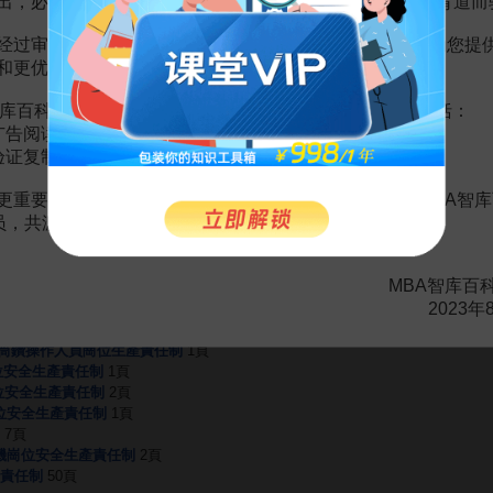
出，必然会越来越影响您的使用体验，这也与我们的初衷背道而
制存在的問題及對策
经过审慎地考虑，我们决定推出VIP会员收费制度，以便为您提
和更优质的内容。
库百科VIP会员（9.9元 / 年，
点击开通
），您的权益将包括：
广告阅读；
赏
MBA智库APP
验证复制。
。
需要補充新內容或修改錯誤內容，請
編輯條目
或
投訴舉報
更重要的是长期以来您对百科频道的支持。诚邀您加入MBA智库
会员，共渡难关，共同见证彼此的成长和进步！
MBA智库百
防火責任制
1頁
2023年
崗位防火責任制
1頁
電筒鑽操作人員崗位生產責任制
1頁
位安全生產責任制
1頁
位安全生產責任制
2頁
崗位安全生產責任制
1頁
7頁
司機崗位安全生產責任制
2頁
責任制
50頁