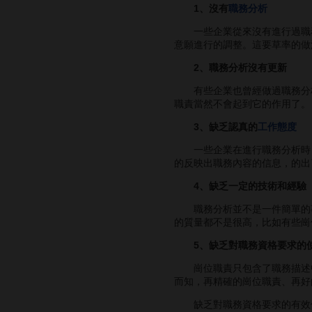
1、沒有
職務分析
一些企業從來沒有進行過職務
意願進行的調整。這要草率的做
2、職務分析沒有更新
有些企業也曾經做過職務分析，
職責當然不會起到它的作用了。
3、缺乏認真的
工作態度
一些企業在進行職務分析時，
的反映出職務內容的信息，的出
4、缺乏一定的技術和經驗
職務分析並不是一件簡單的事
的質量都不是很高，比如有些崗
5、缺乏對職務資格要求的
崗位職責只包含了職務描述中
而知，再精確的崗位職責、再好
缺乏對職務資格要求的有效使