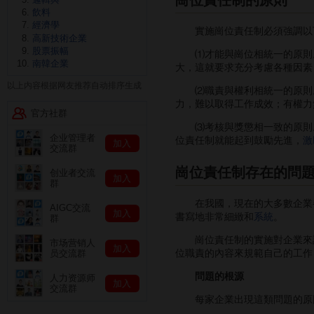
飲料
經濟學
實施崗位責任制必須強調以
高新技術企業
股票振幅
⑴才能與崗位相統一的原則。
南韓企業
大，這就要求充分考慮各種因素
以上内容根据网友推荐自动排序生成
⑵職責與權利相統一的原則。
力，難以取得工作成效；有權力
官方社群
⑶考核與獎懲相一致的原則。
企业管理者
位責任制就能起到鼓勵先進，
激
加入
交流群
崗位責任制存在的問
创业者交流
加入
群
在我國，現在的大多數企業都
AIGC交流
加入
書寫地非常細緻和
系統
。
群
崗位責任制的實施對企業來說
市场营销人
加入
位職責的內容來規範自己的工作
员交流群
問題的根源
人力资源师
加入
交流群
每家企業出現這類問題的原因