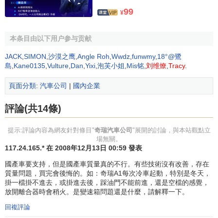
為英文Chery Automobile Corporate Limited,的縮寫，
99
¥
中文意為奇瑞汽車有限公司；
標誌中間的A字為一變體的"人"字，寓示著公司以人為
本条目由以下用户参与贡献
本的人本思想和
管理理念
；
JACK
,
SIMON
,
沙漠之鹰
,
Angle Roh
,
Wwdz
,
funwmy
,
18°@鷺
標誌兩邊的C字向上環繞，如同人的兩個臂膀，象徵著
島
,
Kane0135
,
Vulture
,
Dan
,
Yixi
,
泡芙小姐
,
Mis铭
,
刘维燎
,
Tracy
.
一種團結和力量；
標誌的兩個C字環繞成地球形的橢圓狀，中間的A字在
頁面分類
:
汽車公司
|
國內企業
橢圓上方的斷開處
向上延伸
，寓示著奇瑞公司發展無
評論(共14條)
窮，潛力無限;
整個標誌又是W和H兩個字母的交叉變形體設計，為蕪
提示:評論內容為網友針對條目"
奇瑞汽車公司
"展開的討論，與本站觀點立
湖一詞的漢語拼音的聲母，表示公司的生產製造地在
場無關。
蕪湖市。
117.24.165.* 在 2008年12月13日 00:59 發表
整個圖標形狀似一隻牛頭，意即對內團結一致，勤
國產車要支持，但是國產車質量真的不行。有些技術沒有改善，存在
懇、奮鬥、腳踏實地，生產出好的產品，為用戶提供
質量問題，買完會後悔的。如：奇瑞A1每次冷車起動，特別是冬天，
好的服務；對外勇於開拓市場。
掛一檔掛不進去，或掛進去後，踩油門不能前進，還是空檔的感覺，
放開離合器時會稍火。是變速箱問題還是什麼，請解釋一下。
奇瑞及CHERY標誌釋義
回複評論