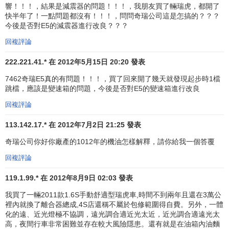
響！！！，結果是減震器的問題！！！，我朋友買了輛瑞虎，都開了
快半年了！一點問題都沒有！！！，問問奇瑞公司這是怎搞的？？？
今後是否對E5的減震器進行改良？？？
回複評論
222.221.41.* 在 2012年5月15日 20:20 發表
7462奇瑞E5真的有問題！！！，買了回來開了幾天就發現起步時1檔
跳檔，應該是變速箱的問題，今後是否對E5的變速箱進行改良
回複評論
113.142.17.* 在 2012年7月2日 21:25 發表
奇瑞公司你好你廠產的1012年的機油怎樣解釋，請你給我一個答覆
回複評論
119.1.99.* 在 2012年8月9日 02:03 發表
我買了一輛2011款1.6S手動舒適型瑞虎車,時間不到兩年且還在3萬公
裡內就換了離合器總成,4S店還稱不屬於包修範圍得自費。另外，一體
化的遠、近光燈極不協調，遠光調合適近光太近，近光調合適遠光太
高，夜間行車非常困難並存在較大風險隱患。還有就是在油箱內油麵