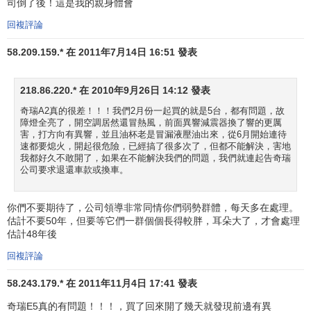
司倒了後！這是我的親身體會
回複評論
58.209.159.* 在 2011年7月14日 16:51 發表
218.86.220.* 在 2010年9月26日 14:12 發表
奇瑞A2真的很差！！！我們2月份一起買的就是5台，都有問題，故
障燈全亮了，開空調居然還冒熱風，前面異響減震器換了響的更厲
害，打方向有異響，並且油杯老是冒漏液壓油出來，從6月開始連待
速都要熄火，開起很危險，已經搞了很多次了，但都不能解決，害地
我都好久不敢開了，如果在不能解決我們的問題，我們就連起告奇瑞
公司要求退還車款或換車。
你們不要期待了，公司領導非常同情你們弱勢群體，每天多在處理。
估計不要50年，但要等它們一群個個長得較胖，耳朵大了，才會處理
估計48年後
回複評論
58.243.179.* 在 2011年11月4日 17:41 發表
奇瑞E5真的有問題！！！，買了回來開了幾天就發現前邊有異