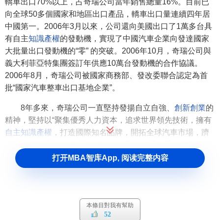
轎車出口70%以上，占奇瑞公司當年銷售總量16%。目前已
向全球50多個國家和地區出口產品，轎車出口量連續四年居
中國第一。2006年3月以來，公司還向美國出口了1萬多台具
有自主
知識產權
的發動機，實現了中國汽車企業向發達國家
大批量出口發動機的“零” 的突破。2006年10月，奇瑞公司與
義大利菲亞特集團簽訂年供應10萬台發動機的合作協議。
2006年8月，奇瑞公司被國家商務部、發改委聯合認定為首
批“國家汽車整車出口基地企業”。
8年多來，奇瑞公司一直堅持發揚自立自強、
創新創業
的
精神，堅持以“聚集優秀人力資本，追求世界領先技術，擁有
自主知識產權
，打造國際知名品牌，開拓全球汽車市場，躋
身汽車列強之林”為奮鬥目標，在激烈的市場競爭中，不斷增
強核心競爭力，經過10年來的
跨越式發展
，奇瑞公司已擁有
打开MBA智库App, 阅读完整内容
整車、發動機及部分關鍵零部件的自主研發能力、
自主知識
產權
和
核心技術
，目前已成為我國最大的自主品牌乘用車研
發、生產、銷售、出口企業，為應對更為殘酷的競爭和更快
本條目對我有幫助
發展奠定了一定的基礎。
52