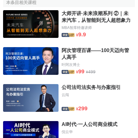
已非常不易，但奇瑞的
CPK指數
卻大於1.33。質量上的常抓
本条目相关课程
不懈，使奇瑞轎車在國家技術監督局的突擊檢查中，全部
質
大师开讲·未来浪潮系列 ②｜未
量指標
符合
國家標準
，絕大部分指標優於國家標準。
来汽车，从智能到无人超想象力
MBA智库特邀讲师
經過幾年的
持續改進
和不
9.9
¥
斷完善，奇瑞公司的品牌形象
和
企業形象
得到迅速提升。
阿次管理百课——100天迈向管
2006年10月，“奇瑞”被認定為
人高手
中國
馳名商標
，併入選“中國最
叶阿次博士
有價值商標500強”第62位。同
99
499
¥
¥
奇瑞概念車
年11月，奇瑞公司被美國《財
富》雜誌評為“最受贊賞的中國
公司法司法实务与办案指引
公司”第11位，成為我國惟一一
云闯
家進入此排行榜前25位的汽車
製造企業。
299
¥
CAC標誌釋義
AI时代·一人公司商业模式
倪云华
CAC標誌的組合為CAAC四字母的變形重疊形式，即