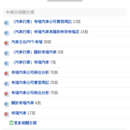
奇瑞公司現有兩個轎車廠、兩個發動機廠、一個變速箱
廠和汽車工程研究院、規劃設計院等生產、研發單位。公司
本條目相關文檔
目前擁有員工1.6萬人，企業總資產達 140多億元，擁有年產
（汽車行業）奇瑞汽車公司實習周記
13頁
整車35萬輛、發動機40萬台和
變速箱
30萬套的生產能力。現
（汽車行業）奇瑞汽車阜陽和奇祥奇瑞店
14頁
生產的產品有QQ3、QQ6、旗雲、瑞虎、東方之子、A5、V5
等七個系列整車及與其配套的發動機、變速箱和關鍵零部件
汽車文化PPT-奇瑞
39頁
產品，今年上半年和下半年還將分別有三款新車下線投放市
（汽車行業）關於奇瑞汽車
6頁
場，到今年年底，奇瑞公司將成為我國上市產品最多、產品
系列最全的乘用車企業。
（汽車行業）奇瑞汽車
7頁
奇瑞汽車公司崗位分析
70頁
民族要精神，國貨當自強。作為立志創
自主品牌
的奇瑞
公司，早在產品上市之初，就確立了“‘顧客滿意’是公司永恆
奇瑞汽車公司實習周記
25頁
的宗旨，為顧客提供‘
零缺陷
’的產品和周到服務是公司每位員
奇瑞汽車公司崗位分析
70頁
工始終不渝的奮鬥目標”的質量方針，並於2001年2月順利通
過
ISO9001國際質量體系認證
。2002年10月，公司又在國內
關於奇瑞汽車
6頁
同行業率先通過了德國萊茵公司ISO/TS16949質量管理體系
奇瑞汽車
17頁
認證，這是體現汽車行業特殊要求的質量認證，其中有一項
更多相關文檔
非常重要的“
工序能力指數
” (
CPK
)，國內同行要達到1.23指數