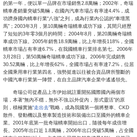
的第一年，便以單一品牌在市場銷售2.8萬輛；2002年，奇瑞
轎車產銷量突破5萬輛，在國內汽車市場占有率達4.4%，成
功躋身國內轎車行業“八強”之列，成為行業內公認的“車壇黑
馬”；2003年3月，第10萬輛奇瑞轎車成功下線，其間只經歷
了短短的3年零3個月的時間； 2004年8月，第20萬輛奇瑞轎
車成功下線。2005年銷售18.9萬輛，比上年增長118%，全國
轎車市場占有率達6.7%，在我國轎車行業排名第七。2006年
3月28日，第50萬輛奇瑞轎車成功下線。2006年完成銷售
30.52萬輛，比上年增長62%，全國市場占有率達7.2%，位居
全國乘用車行業第四名，強勢挺進以往被合資品牌所壟斷的
中國汽車行業第一陣營，在自主品牌汽車企業中遙遙領先。
奇瑞公司從產品上市伊始就註重開拓國際國內兩個市
場，本著“無內不穩，無外不強,以外促內，形式靈活”的原
則，積極實施
“走出去”
戰略，成為我國第一個將整車、CKD
散件、發動機以及整車製造技術和裝備出口至國外的轎車企
業。2001年底第一批奇瑞轎車開始出口，隨後每年成倍增
長。2005年出口近 1.8萬輛，2006年出口突破5萬輛，占全國