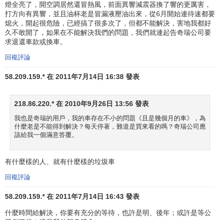
燈全亮了，開空調居然還冒熱風，前面異響減震器換了響的更厲害，
打方向有異響，並且油杯老是冒漏液壓油出來，從6月開始連待速都要
熄火，開起很危險，已經搞了很多次了，但都不能解決，害地我都好
久不敢開了，如果在不能解決我們的問題，我們就連起告奇瑞公司要
求退還車款或換車。
回複評論
58.209.159.* 在 2011年7月14日 16:38 發表
218.86.220.* 在 2010年9月26日 13:56 發表
我也是奇瑞的用戶，我的車存在不小的問題《且是幾個月的車》，為
什麼老是不能得到解決？每天停著，難道是買來看的嗎？奇瑞公司應
該給我一個滿意答覆。
有什麼樣的人、就有什麼樣的垃圾車
回複評論
58.209.159.* 在 2011年7月14日 16:43 發表
什麼時間給解決，你要有充分的等待，也許是明、後年；或許是等公