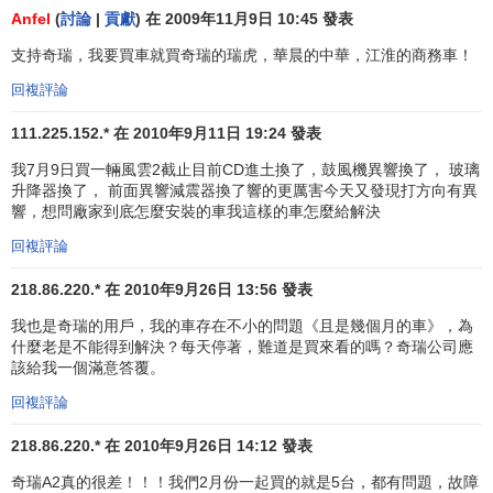
Anfel
(
討論
|
貢獻
) 在 2009年11月9日 10:45 發表
"奇"在中文里有"特別地"之意，"瑞"有"吉祥如意"之
意，合起來有"特別吉祥如意"的意思；
支持奇瑞，我要買車就買奇瑞的瑞虎，華晨的中華，江淮的商務車！
CHERY為英文單詞CHEERY(歡呼地、興高采烈地)中
回複評論
間去掉一個E而成，在英文里便不構成一個單詞，表達
111.225.152.* 在 2010年9月11日 19:24 發表
公司永不滿足現狀，不斷進取，通過努力，通過創造
這樣一個品牌而能將CHERY在英文大詞典里收錄成為
我7月9日買一輛風雲2截止目前CD進土換了，鼓風機異響換了， 玻璃
一個專用名詞。
升降器換了， 前面異響減震器換了響的更厲害今天又發現打方向有異
響，想問廠家到底怎麼安裝的車我這樣的車怎麼給解決
本條目僅是
MBA智庫百科
對
奇瑞汽
回複評論
車公司
的介紹。若您需要與
奇瑞汽
車公司
聯繫，請訪問
奇瑞汽車公司
218.86.220.* 在 2010年9月26日 13:56 發表
官方網站。
我也是奇瑞的用戶，我的車存在不小的問題《且是幾個月的車》，為
什麼老是不能得到解決？每天停著，難道是買來看的嗎？奇瑞公司應
該給我一個滿意答覆。
回複評論
218.86.220.* 在 2010年9月26日 14:12 發表
奇瑞A2真的很差！！！我們2月份一起買的就是5台，都有問題，故障