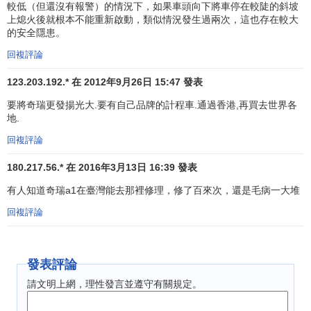
較低（但還沒有報警）的情況下，如果車頭向下將車停在較陡的斜坡
上熄火後就根本不能重新啟動，類似情況發生過兩次，這也存在較大
的安全隱患。
回複評論
123.203.192.* 在 2012年9月26日 15:47 發表
要將奇瑞更發揚光大.要有自己品牌的計程車.通過香港,再買去世界各
地.
回複評論
180.217.56.* 在 2016年3月13日 16:39 發表
有人知道奇瑞a1在臺灣能去那裡修理，修了百來次，還是毛病一大堆
回複評論
發表評論
請文明上網，理性發言並遵守有關規定。