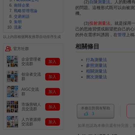
(2)
自陳測量法
。人的動機
南韓企業
的問題。這種形式既可以由被測
戰略管理理論
機。
交易術語
朱明
(3)
投射測量法
。就是採用
流家
己的思維習慣或願望把自己的心
的外在需求叫誘因，在
管理
上稱
以上内容根据网友推荐自动排序生成
相關條目
官方社群
企业管理者
行為測量法
加入
交流群
參照測量法
相關測量法
创业者交流
加入
層次測量法
群
AIGC交流
加入
群
市场营销人
加入
本條目對我有幫助
员交流群
3
人力资源师
加入
交流群
如果您認為本條目還有待完善，