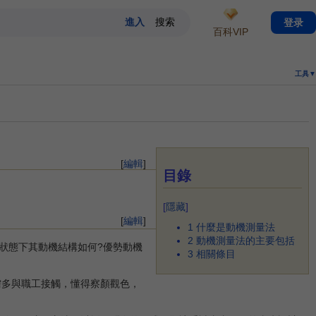
登录
百科VIP
工具▼
[
編輯
]
目錄
[
隱藏
]
[
編輯
]
1
什麼是動機測量法
2
動機測量法的主要包括
狀態下其動機結構如何?優勢動機
3
相關條目
需多與職工接觸，懂得察顏觀色，