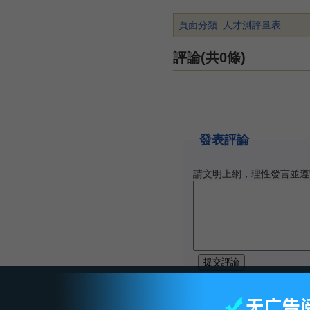
頁面分類
:
人才測評量表
評論(共0條)
發表評論
請文明上網，理性發言並遵