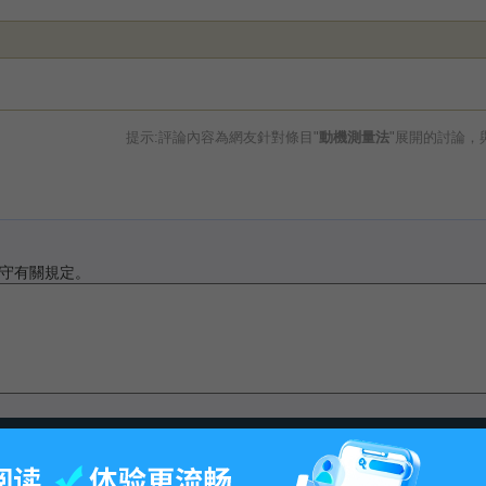
提示:評論內容為網友針對條目"
動機測量法
"展開的討論，
守有關規定。
最後更改11:50, 2011年11月24日.