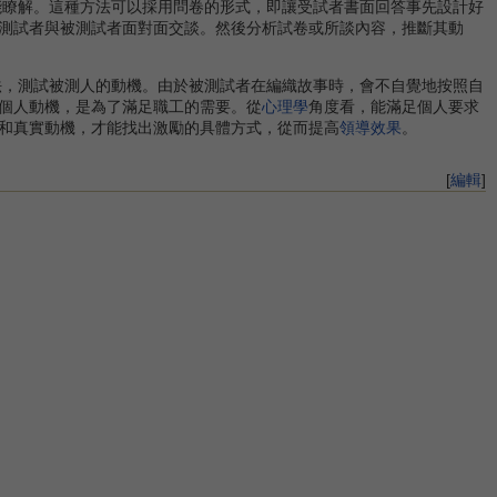
能瞭解。這種方法可以採用問卷的形式，即讓受試者書面回答事先設計好
測試者與被測試者面對面交談。然後分析試卷或所談內容，推斷其動
法，測試被測人的動機。由於被測試者在編織故事時，會不自覺地按照自
個人動機，是為了滿足職工的需要。從
心理學
角度看，能滿足個人要求
和真實動機，才能找出激勵的具體方式，從而提高
領導效果
。
[
編輯
]