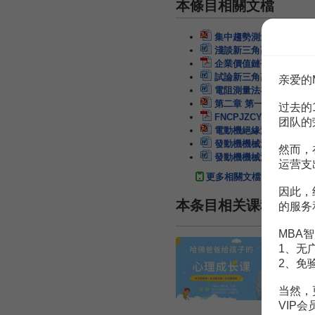
本條目相關文檔
集中趨勢測量法
39頁
淺談新三角高程測量法
企業價值鏈平衡測量法及
試論新三角高程測量法探
亲爱的
電阻測量法在電力拖動控
第二章 第一節 測量法.pp
过去的
FNCPJZCY0052 
团队的
電動機絕緣測量
19頁
發動機機械測量及其診斷
然而，
發動機機械測量與診斷
运营支
更多相關文檔
因此，
本条目相关课程
的服务
MBA智
1、无
2、免
当然，
VIP