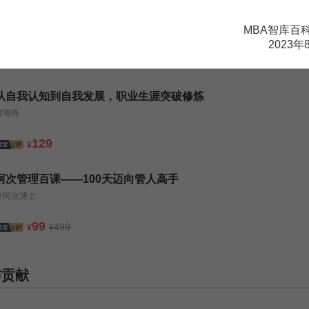
第4节 4个维度，教你精准把脉客户“动机”
MBA智库百
胡浩
2023年
从自我认知到自我发展，职业生涯突破修炼
廖海燕
129
¥
阿次管理百课——100天迈向管人高手
叶阿次博士
99
499
¥
¥
与贡献