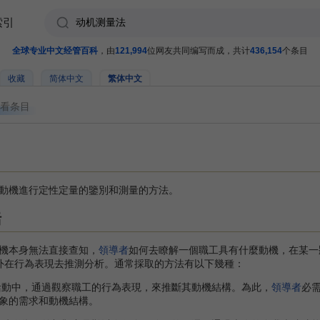
索引
全球专业中文经管百科
，由
121,994
位网友共同编写而成，共计
436,154
个条目
收藏
简体中文
繁体中文
看条目
動機進行定性定量的鑒別和測量的方法。
括
機本身無法直接查知，
領導者
如何去瞭解一個職工具有什麼動機，在某一
外在行為表現去推測分析。通常採取的方法有以下幾種：
活動中，通過觀察職工的行為表現，來推斷其動機結構。為此，
領導者
必
象的需求和動機結構。