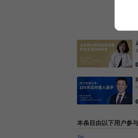
¥
本条目由以下用户参
Yixi
.