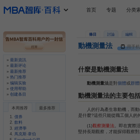
首页
专题
分类
條目
討論
編輯
動機測量法
用手机
最新資訊
最新评论
什麼是動機測量法
最新推荐
热门推荐
编辑实验
動機測量法
是對
個體
或
群體
使用帮助
创建条目
動機測量法的主要包
本周推荐
最多推荐
人的行為產生靠動機，而動
是什麼?這些只能從職工個人的
債券
飲料
(1)
觀察測量法
。即在實際
經濟學
堅持長期觀察，才能探得觀察對
馬克斯·韋伯
Facebook公司