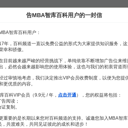
告MBA智库百科用户的一封信
3頁
其應用
2頁
析
4頁
MBA智库百科用户：
制線路安裝中的應用
4頁
t
16頁
17年，百科频道一直以免费公益的形式为大家提供知识服务，这
茶—種子和苗木測定—測量法
2頁
荣幸和骄傲。
8頁
在目前越来越严峻的经营挑战下，单纯依靠不断增加广告位来维
7頁
出，必然会越来越影响您的使用体验，这也与我们的初衷背道而
经过审慎地考虑，我们决定推出VIP会员收费制度，以便为您提
和更优质的内容。
库百科VIP会员（9.9元 / 年，
点击开通
），您的权益将包括：
哈佛爸爸给孩子的18个成长锦囊
广告阅读；
验证复制。
刘轩
更重要的是长期以来您对百科频道的支持。诚邀您加入MBA智库
99
¥
会员，共渡难关，共同见证彼此的成长和进步！