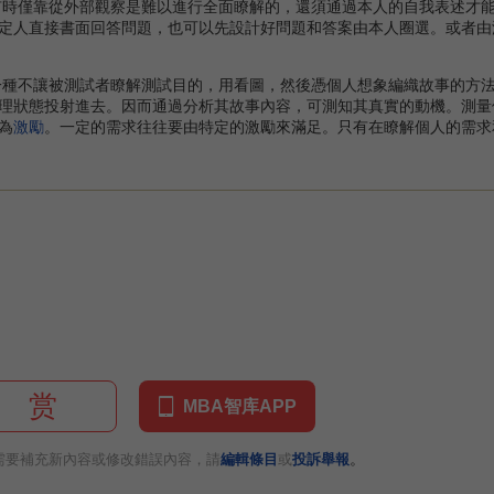
有時僅靠從外部觀察是難以進行全面瞭解的，還須通過本人的自我表述才
定人直接書面回答問題，也可以先設計好問題和答案由本人圈選。或者由
一種不讓被測試者瞭解測試目的，用看圖，然後憑個人想象編織故事的方
理狀態投射進去。因而通過分析其故事內容，可測知其真實的動機。測量
為
激勵
。一定的需求往往要由特定的激勵來滿足。只有在瞭解個人的需求
赏
MBA智库APP
。
需要補充新內容或修改錯誤內容，請
編輯條目
或
投訴舉報