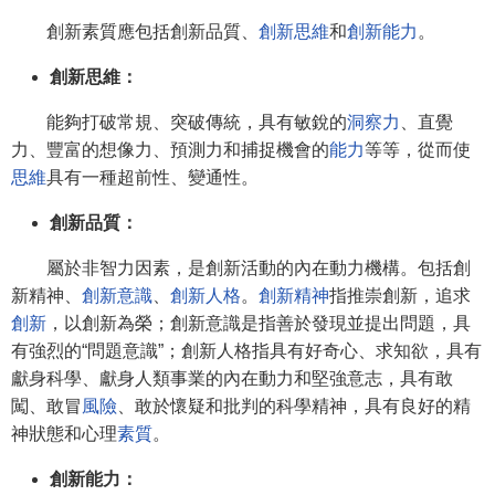
創新素質應包括創新品質、
創新思維
和
創新能力
。
創新思維：
能夠打破常規、突破傳統，具有敏銳的
洞察力
、直覺
力、豐富的想像力、預測力和捕捉機會的
能力
等等，從而使
思維
具有一種超前性、變通性。
創新品質：
屬於非智力因素，是創新活動的內在動力機構。包括創
新精神、
創新意識
、
創新人格
。
創新精神
指推崇創新，追求
創新
，以創新為榮；創新意識是指善於發現並提出問題，具
有強烈的“問題意識”；創新人格指具有好奇心、求知欲，具有
獻身科學、獻身人類事業的內在動力和堅強意志，具有敢
闖、敢冒
風險
、敢於懷疑和批判的科學精神，具有良好的精
神狀態和心理
素質
。
創新能力：