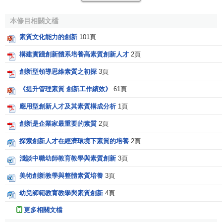
[J].教育探索.2001
本條目相關文檔
素質文化能力的創新
101頁
構建實踐創新體系培養高素質創新人才
2頁
創新型領導思維素質之初探
3頁
《提升管理素質 創新工作績效》
61頁
應用型創新人才及其素質構成分析
1頁
創新是企業家最重要的素質
2頁
探索創新人才在經濟環境下素質的培養
2頁
淺談中職幼師教育教學與素質創新
3頁
美術創新教學與整體素質培養
3頁
幼兒師範教育教學與素質創新
4頁
更多相關文檔