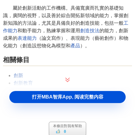
屬於創新活動的工作機構。具備寬廣而扎實的基礎知
識，廣闊的視野，以及善於綜合開拓新領域的能力，掌握創
新知識的方法論，尤其是具備良好的創造技能，包括一般
工
作能力
和動手能力，熟練掌握和運用
創造技法
的能力，創新
成果的
表達能力
（論文寫作）、表現能力（藝術創作）和物
化能力（創造設想物化為模型和
產品
）。
相關條目
創新
創新教育
參考文獻
打开MBA智库App, 阅读完整内容
↑
朱瓊瑤.On Structure of Innovation Quality[J].大連教
育學院報,2002
本條目對我有幫助
↑
陳英,毛霞.論創新教育——從中國沒有諾貝爾獎談起
0