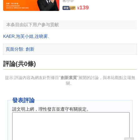
蒋小华
139
¥
本条目由以下用户参与贡献
KAER
,
泡芙小姐
,
连晓雾
.
頁面分類
:
創新
評論(共0條)
提示:評論內容為網友針對條目"
創新素質
"展開的討論，與本站觀點立場無
關。
發表評論
請文明上網，理性發言並遵守有關規定。