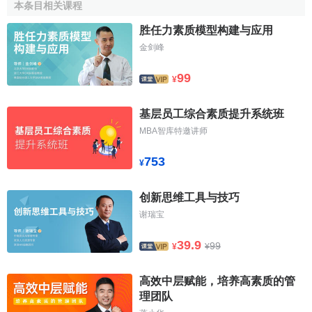
本条目相关课程
胜任力素质模型构建与应用
金剑峰
99
¥
基层员工综合素质提升系统班
MBA智库特邀讲师
753
¥
创新思维工具与技巧
谢瑞宝
39.9
99
¥
¥
高效中层赋能，培养高素质的管
理团队