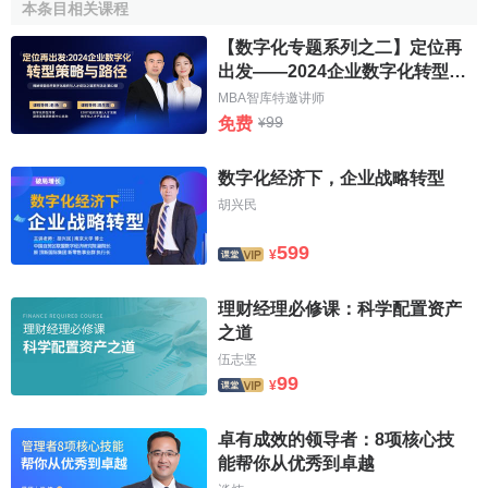
本条目相关课程
論的是超值再抵押是否有效問題。
【数字化专题系列之二】定位再
有一種意見認為是無效的，理由是：
抵押人
擔保後生債
出发——2024企业数字化转型策
權不符合
《擔保法》
規定，故應認定無效。筆者認為，
抵押
略与路径
MBA智库特邀讲师
人
對已設有
抵押權
的同一財產再向他人抵押且超值的，不應
99
免费
¥
認定無效，因為，在處理抵押物後可以按照抵押權設定的先
後順序清償，先滿足在先設定抵押的抵押權人，後設抵押權
数字化经济下，企业战略转型
人在前一個
抵押權人
全額受償後受償剩餘部分，不足部分免
胡兴民
除抵押人的擔保責任；再之，抵押物價款多少，有待於抵押
599
物處理後，才能確定，審判時是不能認定的，但在判決時應
¥
當明確後設
抵押權人
只對餘額受償。
理财经理必修课：科学配置资产
再抵押的現實應用
之道
伍志坚
99
¥
中央銀行向商業銀行提供
貸款
的一種方式。指商業銀行
需要補充資金時，以工商企業向其借款時提交的抵押品（票
卓有成效的领导者：8项核心技
據和
有價證券
），作為
再抵押貸款
的抵押品向中央銀行借
能帮你从优秀到卓越
款。商業銀行向中央銀行借款，採用再抵押與
再貼現
方式，