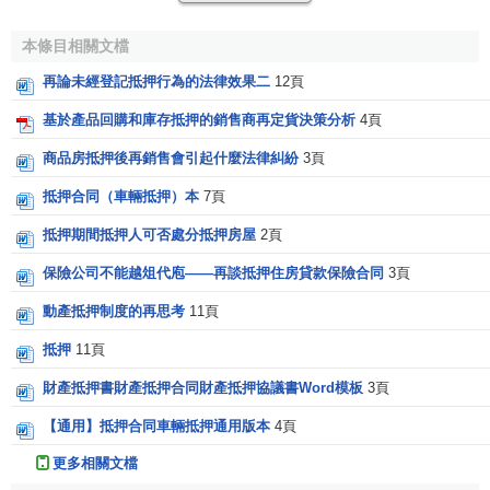
重疊。再抵押的這一特點，使之區別於
重覆抵押
。
重覆抵押
是同一抵押物的價值再次抵押，數個抵押權在擔保物價值上
本條目相關文檔
重疊。有些學者認為，只要當事人自願約定重覆抵押，就應
再論未經登記抵押行為的法律效果二
12頁
當允許，因為前設抵押的
債權人
如果從債務人處實現債權，
後設抵押的
債權人
仍可實現抵押債權，且能充分發揮抵押擔
基於產品回購和庫存抵押的銷售商再定貨決策分析
4頁
保的功能，但我國目前禁止重覆抵押。
商品房抵押後再銷售會引起什麼法律糾紛
3頁
4．其中至少一個抵押債權與貸款有關
抵押合同（車輛抵押）本
7頁
在再抵押中，兩個以上抵押債權可以全部是
貸款債權
，也可
抵押期間抵押人可否處分抵押房屋
2頁
以全部是其他債權。但是，對貸款再抵押而言，不一定全部
保險公司不能越俎代庖——再談抵押住房貸款保險合同
3頁
抵押債權都是
貸款債權
，但其中必須有一個是
貸款債權
，不
然就不能稱之為貸抵押。
動產抵押制度的再思考
11頁
抵押
11頁
[1]
超值再抵押是否有效問題
財產抵押書財產抵押合同財產抵押協議書Word模板
3頁
借款人或者第三人所有的某一財產，前面已經設定抵
【通用】抵押合同車輛抵押通用版本
4頁
押，又用它為後生債權抵押，必須還有足夠的價值。若該財
更多相關文檔
產價值不少於各個抵押債權總額，再抵押當然有效。需要討