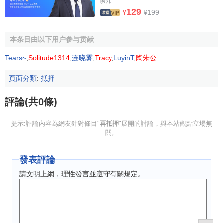
谈炜
在
貸款期限
和數量方面都更顯靈活，手續也比較簡便。
129
199
¥
¥
相關文獻
本条目由以下用户参与贡献
抵押
Tears~
,
Solitude1314
,
连晓雾
,
Tracy
,
LuyinT
,
陶朱公
.
參考文獻
頁面分類
:
抵押
評論(共0條)
1.0
1.1
↑
永熙著.貸款擔保訴訟 第二版.人民法院出版
社,2002年01月第1版.
提示:評論內容為網友針對條目"
再抵押
"展開的討論，與本站觀點立場無
關。
發表評論
請文明上網，理性發言並遵守有關規定。