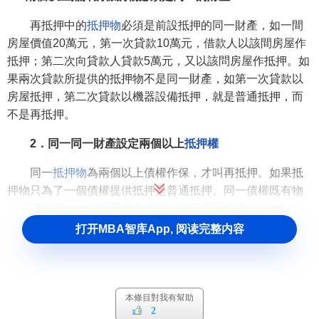
再抵押中的
抵押物
必須是前設抵押的同一財產，如一間
房屋價值20萬元，第一次貸款10萬元，借款人以該間房屋作
抵押；第二次向貸款人貸款5萬元，又以該問房屋作抵押。如
果兩次貸款所提供的抵押物不是同一財產，如第一次貸款以
房屋抵押，第二次貸款以機器設備抵押，就是普通抵押，而
不是再抵押。
2．同一同一財產設定兩個以上
抵押權
同一
抵押物
為兩個以上債權作保，才叫再抵押。如果抵
押物只為了一個債權提供抵押是普通抵押。同一債權既有物
的抵押又有人的保證是
混合擔保
，而不是再抵押。
打开MBA智库App, 阅读完整内容
3．數個抵押權在抵押物價值上無重疊
再抵押是在已設定抵押上的財產的餘額作抵押，後設抵押對
前設抵押債權範圍內的抵押物價值不享有優先受償權，因
本條目對我有幫助
此，雖然以同一財產抵押，但數個抵押對抵押物價值不發生
2