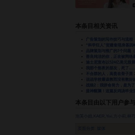
本条目相关资讯
广告策划的写作技巧与流程
“科学狂人”贺建奎现身基
品牌策划与推广的7个问题
善良纯洁的你，正在被网络
迪士尼宣布以524亿美元股
我那个熬夜的朋友，死了.....
不合群的人，高贵在骨子里
说说学校最该教而没有教好
战狼2：我拼命努力，是为
提神醒脑！这篇反鸡汤毕业
本条目由以下用户参
泡芙小姐
,
KAER
,
Yixi
,
方小莉
,
林
页面分类
:
媒体