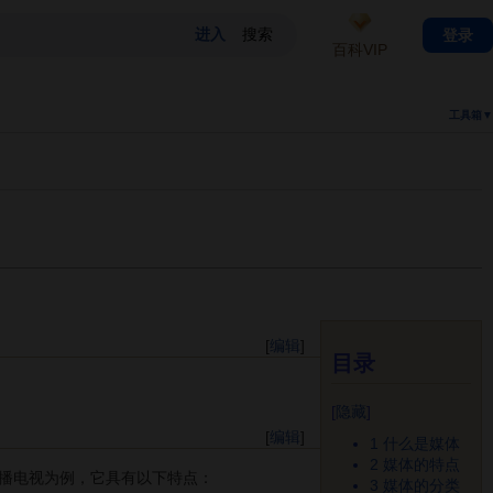
登录
百科VIP
工具箱▼
[
编辑
]
目录
[
隐藏
]
[
编辑
]
1
什么是媒体
2
媒体的特点
播电视为例，它具有以下特点：
3
媒体的分类