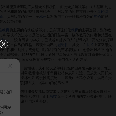
就不可能真正调动广大群众的积极性。而公众参与决策在很大程度上是
的意见和建议的论辩讲坛与机会，并对决策的执行实行公开的
舆论监
道
。参与决策的另一主要
标志
是对政府工作进行积极有效的
舆论
监督。
带和监督作用。
会教育
的主要的有机组成部分，是实现现代化
教育
的主要途径。媒体教
，科学技术的进步以及社会生活的日益丰富，媒体教育的内容和范围在
放大学
”、“没有围墙的学校”，已被越来越多的人们所认识。要充分发挥媒
，表现出自己的风格，展现出自己的
创造性
；其次，在
技术
上要采用先
通俗性和生动性，充分运用媒体特有的艺术表现力，创作出风格不同的
组成部分。1986年7月1日，通过卫星传递的电视教育频道开始试播，
这都标志着中国媒体教育向规范化、专门化的方向发展。
化
娱乐功能的日益增强，决不仅仅是单纯的媒体自身发展的原因，而是
，通过收听广播和收看电视娱乐节目获得休息和消遣，已成为人民群众
作出思想性、艺术性和观赏性高度统一，深受广大群众欢迎，满足广大
精良，具有强烈吸引力、感染力的优秀作品。
。中国媒体的信息服务功能日益突出，这是社会主义市场经济发展和人
是我们
询、消费广告等生活信息，而且
需要
某一学科领域的专业知识信息。随
功能将会有全新的内涵和外延。
持网站
驰。