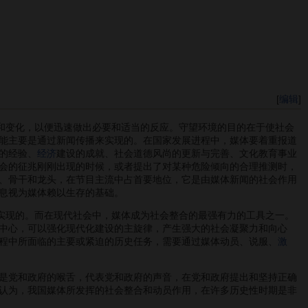
[
编辑
]
和变化，以便迅速做出必要和适当的反应。守望环境的目的在于使社会
能主要是通过新闻传播来实现的。在国家发展进程中，媒体要着重报道
的经验、
经济
建设的成就、社会道德风尚的更新与完善、文化教育事业
会的征兆刚刚出现的时候，或者提出了对某种危险倾向的合理推测时，
、骨干和龙头，在节目主流中占首要地位，它是由媒体新闻的社会作用
息视为媒体赖以生存的基础。
实现的。而在现代社会中，媒体成为社会整合的最强有力的工具之一。
中心，可以强化现代化建设的主旋律，产生强大的社会凝聚力和向心
程中所面临的主要或紧迫的历史任务，需要通过媒体动员、说服、
激
是党和政府的喉舌，代表党和政府的声音，在党和政府提出和坚持正确
认为，我国媒体所发挥的社会整合和动员作用，在许多历史性时期是非