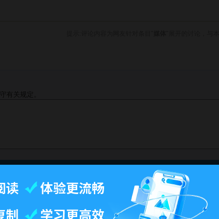
提示:评论内容为网友针对条目"
媒体
"展开的讨论，与
守有关规定。
此页面最后修订：11:51,2025年12月17日.
-
百科首页
-
关于百科
-
客户端
-
人才招聘
-
广告合作
-
权利通知
-
联系我们
-
免责声明
©2026 MBAlib.com, All rights reserved.