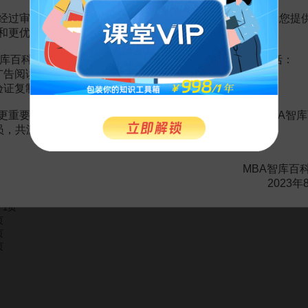
经过审慎地考虑，我们决定推出VIP会员收费制度，以便为您提
和更优质的内容。
赏
MBA智库APP
库百科VIP会员（9.9元 / 年，
点击开通
），您的权益将包括：
。
需要补充新内容或修改错误内容，请
编辑条目
或
投诉举报
广告阅读；
验证复制。
更重要的是长期以来您对百科频道的支持。诚邀您加入MBA智库
会员，共渡难关，共同见证彼此的成长和进步！
媒体讲义
37页
MBA智库百
体”
1页
2023年
1页
页
页
页