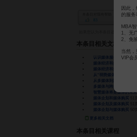
因此，
的服务
本条目对我有帮助
83
MBA智
如果您认为本条目还有待完善，
1、无
2、免
本条目相关文档
当然，
VIP
认识媒体服务媒体与应对
媒体经济和媒体组织
2页
媒体经济和媒体组织
2页
从“弱势媒体”到“知识媒
从多媒体到跨媒体
2页
多媒体与跨媒体
2页
智慧媒体将是媒体的未来
媒体企划和媒体购买
51
媒体企划及媒体购买
51
媒体企划与媒体购买
50
更多相关文档
本条目相关课程