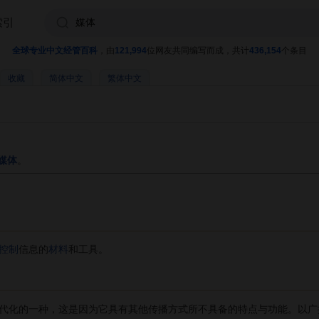
索引
全球专业中文经管百科
，由
121,994
位网友共同编写而成，共计
436,154
个条目
收藏
简体中文
繁体中文
媒体
。
控制
信息的
材料
和工具。
化的一种，这是因为它具有其他传播方式所不具备的特点与功能。以广