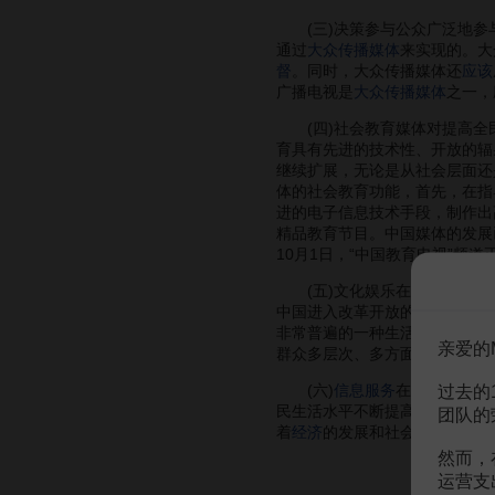
(三)决策参与公众广泛地参
通过
大众传播媒体
来实现的。大
督
。同时，大众传播媒体还
应该
广播电视是
大众传播媒体
之一，
(四)社会教育媒体对提高全
育具有先进的技术性、开放的辐
继续扩展，无论是从社会层面还
体的社会教育功能，首先，在指
进的电子信息技术手段，制作出
精品教育节目。中国媒体的发展
10月1日，“中国教育电视”频
(五)文化娱乐在现代社会中
中国进入改革开放的历史时期后
非常普遍的一种生活方式。要充
亲爱的
群众多层次、多方面要求的丰富
(六)
信息服务
在现代社会中
过去的
民生活水平不断提高的必然结果
团队的
着
经济
的发展和社会的进步，尤
然而，
运营支