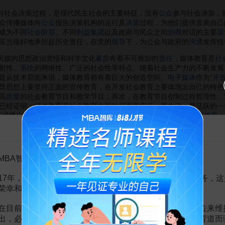
与社会决策过程，是现代民主社会的主要特征，没有
公众
参与社会决策，
众传播媒体向
公众
报告决策机构的运行及
决策
过程，为他们提供发表自己
成为不同
社会阶层
、不同
利益集团
以及政府与民众之间
协商
对话的主要
渠
应当很好地承担起历史责任，在党的
领导
下，为公众与政府的
沟通
发挥纽
民族的思想政治觉悟和科学文化
素质
有着不可推卸的
责任
，媒体教育是
社
射性、
系统
的网络性、广泛的社会性等特点。随着社会生产力的不断发展
是从技术层面来说，媒体教育都有着巨大的创造空间。
电子媒体
作为“
开
导思想上要坚持正面的宣传教育，在开发社会教育上要体现出自己的特色
高
质量
的社会教育节目和教学节目；再次，在教育节目创制过程哲理性、
已经证明，媒体教育是社会教育中影响层面最广泛、最生动、最活跃的一个
道正式播出。另外有的大学开办了“空中课堂”，通过卫星开展
现代远程教育
，
告MBA智库百科用户的一封信
，提供文化娱乐成为媒体传播的一项必不可少的重要功能。中国媒体的
文
，中国社会生产力巨大发展和
综合国力
迅速增强的经济原因所致。在我国
分发挥媒体文化娱乐功能的作用，媒体的
管理者
和文艺工作者，要努力创
MBA智库百科用户：
多彩、雅俗共赏的优秀作品；努力创作出更多思想精湛、艺术精湛、制作
，物质、
能源
和信息是三大支柱。信息已成为人们生存和发展的主要因素
17年，百科频道一直以免费公益的形式为大家提供知识服务，这
。广大人民群众不仅需要报时、天气预报、生活顾问、
旅游
指南、法律咨
荣幸和骄傲。
其是
信息技术
的革命，将会改变人类的
生产
和生活方式，媒体的
信息服务
在目前越来越严峻的经营挑战下，单纯依靠不断增加广告位来维
出，必然会越来越影响您的使用体验，这也与我们的初衷背道而