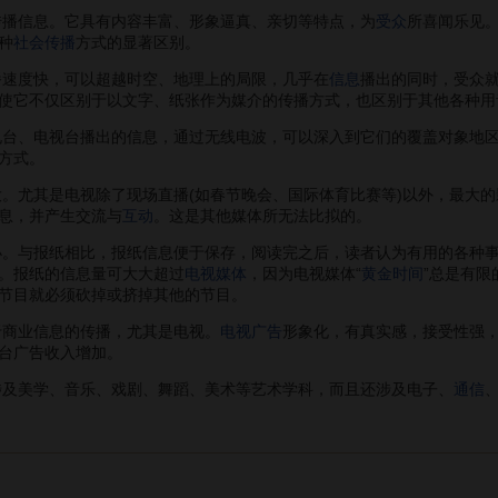
播信息。它具有内容丰富、形象逼真、亲切等特点，为
受众
所喜闻乐见
种
社会传播
方式的显著区别。
播速度快，可以超越时空、地理上的局限，几乎在
信息
播出的同时，受众就
使它不仅区别于以文字、纸张作为媒介的传播方式，也区别于其他各种用
台、电视台播出的信息，通过无线电波，可以深入到它们的覆盖对象地
方式。
大。尤其是电视除了现场直播(如春节晚会、国际体育比赛等)以外，最大
息，并产生交流与
互动
。这是其他媒体所无法比拟的。
小。与报纸相比，报纸信息便于保存，阅读完之后，读者认为有用的各种
。报纸的信息量可大大超过
电视媒体
，因为电视媒体“
黄金时间
”总是有
节目就必须砍掉或挤掉其他的节目。
于商业信息的传播，尤其是电视。
电视广告
形象化，有真实感，接受性强
台广告收入增加。
及美学、音乐、戏剧、舞蹈、美术等艺术学科，而且还涉及电子、
通信