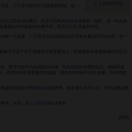
4
媒体的功能
。而且，它不受年龄和
文化
程度的限制。这一
可以立即收(听)看到。而且可以利用
现场直播
把某一地区、某一时刻发
音像制品作为载体的传播手段，因为它们不具备即时性。
区的每一个家庭，广大受众可以根据自己的
需要
收看(听)节目内容。这一
的影响力不是产生于演播室和体育赛场上，而是聚集在电视屏幕前的亿万
事实、数字信息可有效地保存起来。而
电视媒体
传播的信息，稍纵即逝，
限的。但报纸可根据需要增加版面，增加
新闻
和副刊的总容量。而电视媒
，更能起到刺激
消费者购买
欲的效果。很多有实力的
企业
，不惜花费高额
、声学、光学，
电子计算机
等技术学科。
[
编辑
]