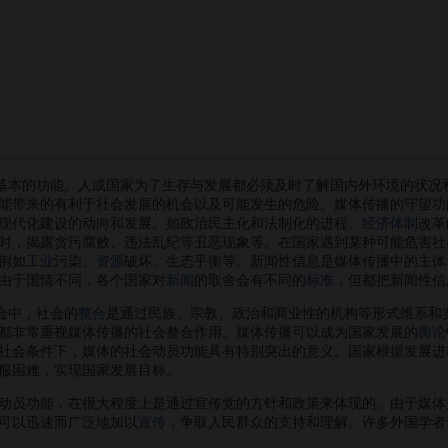
本的功能。人或国家为了生存与发展都必须及时了解国内外环境的状况
能带来的有利于社会发展的机会以及可能发生的危险。媒体传播的守望功
现代化建设的动向和发展。如政治民主化和法制化的进程、
经济体制
改革
时，揭露贪污腐败、违法乱纪等丑恶现象等。在国家遇到某种可能危害社
例如
工业
污染、
资源
破坏、生态乎衡等。新闻性信息是媒体传播中的主体
由于国情不同，各个国家对
新闻
的取舍会有不同的
标准
，但都把新闻性信
会中，社会的
整合
是通过民族、宗教、政治和商业性的机构等形式维系和
都非常重视媒体传播的社会整合作用。媒体传播可以成为国家发展的
舆论
社会条件下，媒体的社会动员功能具有特别突出的意义。国家根据发展进
服困难，实现国家发展目标。
员功能，在很大程度上是通过宣传党的方针和政策来体现的。由于媒体
可以迅速而广泛地加以
宣传
，争取人民群众的支持和理解。许多外国学者