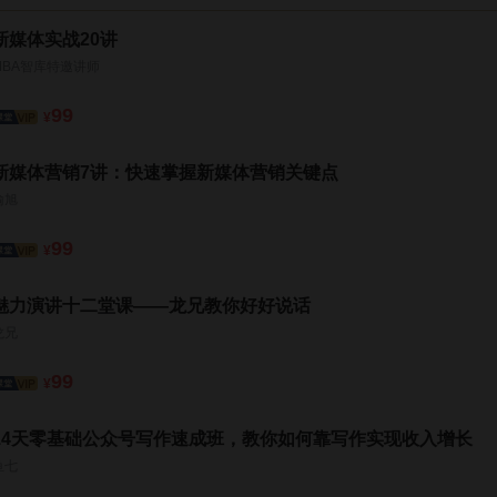
新媒体实战20讲
MBA智库特邀讲师
99
¥
新媒体营销7讲：快速掌握新媒体营销关键点
喻旭
99
¥
魅力演讲十二堂课——龙兄教你好好说话
龙兄
99
¥
14天零基础公众号写作速成班，教你如何靠写作实现收入增长
鱼七