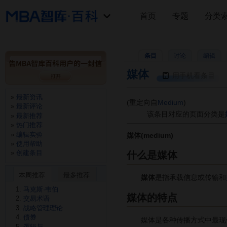
首页
专题
分类
条目
讨论
编辑
媒体
用手机看条目
最新资讯
(重定向自
Medium
)
最新评论
该条目对应的页面分类是
最新推荐
热门推荐
编辑实验
媒体(medium)
使用帮助
创建条目
什么是媒体
本周推荐
最多推荐
媒体
是指承载信息或传输和
马克斯·韦伯
媒体的特点
交易术语
战略管理理论
债券
媒体是各种传播方式中最现代
逻辑与