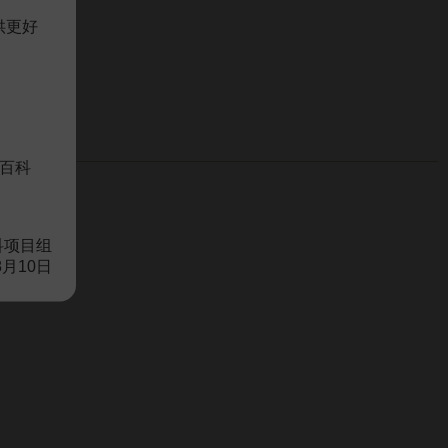
供更好
百科
科项目组
8月10日