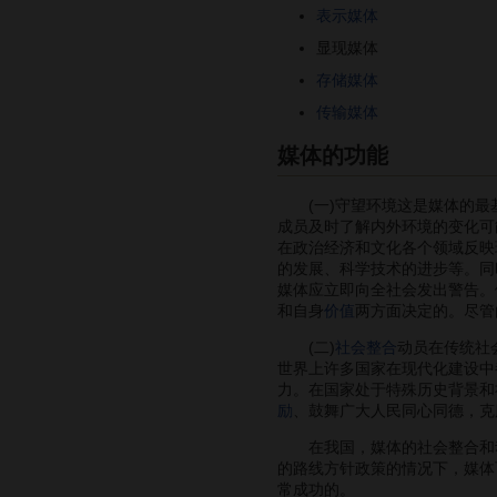
表示媒体
显现媒体
存储媒体
传输媒体
媒体的功能
(一)守望环境这是媒体的最基
成员及时了解内外环境的变化可
在政治经济和文化各个领域反映
的发展、科学技术的进步等。同
媒体应立即向全社会发出警告。
和自身
价值
两方面决定的。尽管
(二)
社会整合
动员在传统社
世界上许多国家在现代化建设中
力。在国家处于特殊历史背景和
励
、鼓舞广大人民同心同德，克
在我国，媒体的社会整合和动
的路线方针政策的情况下，媒体
常成功的。