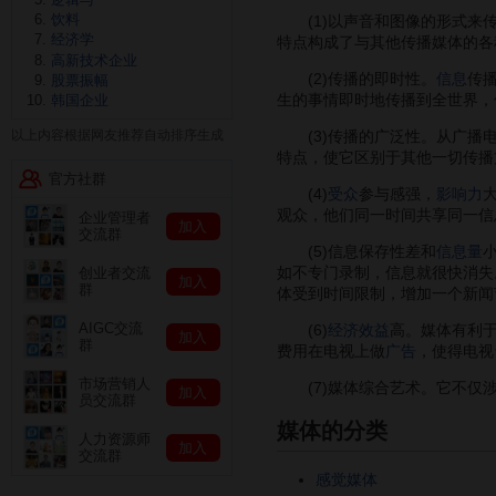
饮料
(1)以声音和图像的形式来传
经济学
特点构成了与其他传播媒体的各
高新技术企业
(2)传播的即时性。
信息
传
股票振幅
生的事情即时地传播到全世界，
韩国企业
(3)传播的广泛性。从广播电
以上内容根据网友推荐自动排序生成
特点，使它区别于其他一切传播
官方社群
(4)
受众
参与感强，
影响力
观众，他们同一时间共享同一信
企业管理者
加入
交流群
(5)信息保存性差和
信息量
如不专门录制，信息就很快消失
创业者交流
加入
群
体受到时间限制，增加一个新闻
AIGC交流
(6)
经济效益
高。媒体有利
加入
群
费用在电视上做
广告
，使得电视
市场营销人
(7)媒体综合艺术。它不仅涉
加入
员交流群
媒体的分类
人力资源师
加入
交流群
感觉媒体