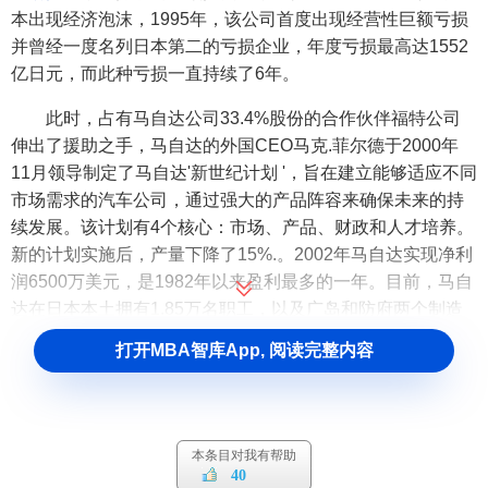
本出现经济泡沫，1995年，该公司首度出现经营性巨额亏损
并曾经一度名列日本第二的亏损企业，年度亏损最高达1552
亿日元，而此种亏损一直持续了6年。
此时，占有马自达公司33.4%股份的合作伙伴福特公司
伸出了援助之手，马自达的外国CEO马克.菲尔德于2000年
11月领导制定了马自达'新世纪计划 '，旨在建立能够适应不同
市场需求的汽车公司，通过强大的产品阵容来确保未来的持
续发展。该计划有4个核心：市场、产品、财政和人才培养。
新的计划实施后，产量下降了15%.。2002年马自达实现净利
润6500万美元，是1982年以来盈利最多的一年。目前，马自
达在日本本土拥有1.85万名职工，以及广岛和防府两个制造
基地，在横滨有一家研发中心；在海外，马自达在美国、泰
打开MBA智库App, 阅读完整内容
国、南美和中东等地建设了19座工厂，其中，在美国设有一
个研发中心。
马自达公司的发展历史
本条目对我有帮助
40