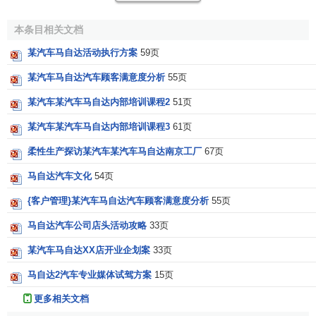
马自达公司创建于1920年，创立之初称为东洋软木工业
株式会社，1929年改称“东洋工业株式会社”，涉及领域扩大
本条目相关文档
到机床制造。在1931年开始生产轻便的小型三轮货车。并且
某汽车马自达活动执行方案
59页
在第二年，即1932年开始向中国出口。第二次世界大战期间
中断，1945年重新恢复生产。物美价廉的轻便三轮货车在日
某汽车马自达汽车顾客满意度分析
55页
本的经济发展过程中发挥了很大的作用。马自达作为该行业
某汽车某汽车马自达内部培训课程2
51页
的霸主在五十年代亦得到了飞速的发展。
某汽车某汽车马自达内部培训课程3
61页
从1958年开始，马自达开始涉足小型四轮货车生产领
柔性生产探访某汽车某汽车马自达南京工厂
67页
域。1959年，马自达的月平均产量为5千辆以上，1962年扩
大到2万辆，1960年以后的三年间，马自达的生产量在日本
马自达汽车文化
54页
居第一。在此期间，生产的车辆逐渐由三轮车向四轮车进行
{客户管理}某汽车马自达汽车顾客满意度分析
55页
转变（1961年四轮车的产量超过了三轮车）。
马自达汽车公司店头活动攻略
33页
1960年马自达推出了轻型轿车“R360——COUPE”，从
某汽车马自达XX店开业企划案
33页
此开始了作为综合汽车厂家的历程。紧跟着又推出“CAROL”
马自达2汽车专业媒体试驾方案
15页
系列的小型货车。1963年的累计生产量突破100万辆。1963
年设计生产的 Familia旅行车和1964年的Familia轿车使马自
更多相关文档
达完成了以轻型汽车向小轿车生产的转变。Familia系列为出