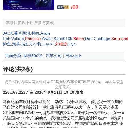
亚、葡萄牙和多巴哥、伊朗、菲律宾、泰国、巴基斯坦、肯
99
¥
尼亚等国家。
本条目由以下用户参与贡献
马自达在1969年与福特就合资生产自动变速箱达成一
致，并于是1971年开始向福特提供成品小型皮卡货车。并于
JACK
,
蔓草寒烟
,
村姑
,
Angle
1979年双方开始了资本合作，通过与福特公司的良好合作，
Roh
,
Vulture
,
Princess
,
Wwdz
,
Kane0135
,
Billinn
,
Dan
,
Cabbage
,
Smileand
鲈鱼
,
泡芙小姐
,
方小莉
,
LuyinT
,
刘维燎
,
Llyn
.
大大增加了马自达汽车在国际市场的竞争力。
页面分类
:
世界500强
|
汽车公司
|
日本企业
从八十年代后期至90年代，马自达公司凭借雄厚的技术
开发实力，相继开发出速感式四轮转向系统（4WS），米勒
评论(共2条)
循环发动机，新型三元催化转化器等具有世界领先水平的汽
车系统。
提示:评论内容为网友针对条目"
马自达汽车公司
"展开的讨论，与本站观点
立场无关。
马自达的名称由来
220.168.222.* 在 2010年9月11日 19:10 发表
马自达的车设计得非常时尚，动感，我非常喜欢，但是我一直在期待
马自达的名称“MAZDA”来自于和西亚人类文明发源地同
马自达公司能够设计一款比逍客和三菱ASX大一点，但又要比本田
CRV和丰田RVA4小一点的城市越野SUV。我作为一名年轻人，又一直
时诞生的神的名字——阿佛拉马自达（Afura Mazda）。阿佛
关注国内SUV汽车的动态，我相信贵公司只要能设计和生产一款能和
拉马自达是古代文明精神象征之神。具有聪明、理性和协调
上海大众途观大小相同的城市越野SUV，在国内市场应该是有非常强