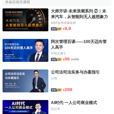
本条目相关课程
口的增长起了很大的作用，在 Familia系列开始生产的初期，
马自达就开始了设计新轿车的计划。并于1966年至1967年，
大师开讲·未来浪潮系列 ②｜未
来汽车，从智能到无人超想象力
开始利用最新的设备和电子计算机来合理地进行生产管理，
MBA智库特邀讲师
并建成了模拟高速环状公路及全球道路状况模拟汽车试验
9.9
¥
场。
与此同时，马自达还在1960年，与
德国NSU公司
、
阿次管理百课——100天迈向管
Bongker公司技术合作，开始对转子发动机的研究，并于
人高手
1967年生产出世界首创、装备转子发动机的运动跑车
叶阿次博士
99
499
“COSMO”。
¥
¥
1960年后期，日本的环境公害问题不断加重，马自达在
公司法司法实务与办案指引
同行中率先生产出装置有回收窜漏气体汽车（1966年），
云闯
1970年美国通过限制排放的‘玛斯奇 ’法案。提出在1975年之
前大幅度降低废气排放值的要求。马自达积极进行开发研
299
¥
究，并于1973年率先开发出符合75年排放规定值的轿车。
AI时代·一人公司商业模式
马自达从1970年开始向美国出口汽车，1979年对美国出
倪云华
口达100万辆。1970年代开始散件出口的国家有印度尼西