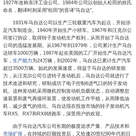
1927年改称东洋工业公司。1984年公司以创始人松田的姓氏
命名，翻译时则采用“松田”的音译“马自达”。
1931年马自达公司以生产三轮载重汽车为起点，开始涉
足汽车制造业。1940年开始生产小轿车。1967年和汪克尔公
司签订协议，取得转子发动机生产权利，从而开始了马自达
公司的迅猛发展期。从1967年到1979年，公司累计生产马自
达轿车1000万辆，1987年起在美国的工厂开始生产马自达汽
车，
生产能力
为24万辆，到2002年，马自达已累计生产汽车
超过3500万辆。如此的发展速度，得益于马自达的研发能
力，从汪克尔公司引进转子发动机后，马自达公司就进行了
技术改进和研究，研制成功了电子控制6进气口的转子发动
机。这种发动机采用微机控制发动机负载状态，自动调整怠
速装置和废气再循环装置，使发动机工作平稳，从而降低油
耗，减少废气的排出。马自达现在投放市场的转子发动机汽
车RX5、RX7和RX8轿跑车，深受用户的欢迎。
由于马自达汽车公司长期的极度追求产量、产品技术和
市场扩张
，在持续的巨额投资后，又恰逢20世纪90年代初日