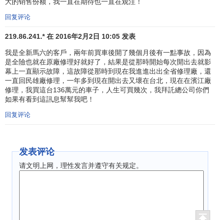
之意。作为对东西方文明和汽车文明之源的敬仰，以及从追
大的销售份额，我一直在期待也一直在观注！
求世界和平，尊重汽车产业先驱的观点出发，起了与阿佛拉
回复评论
马自达具有缘分的名称。而且，“Mazda”的发音与马自达公司
219.86.241.* 在 2016年2月2日 10:05 发表
的创始人
松田重次郎
的姓同音。
我是全新馬六的客戶，兩年前買車後開了幾個月後有一點事故，因為
自马自达与福特合作之后，马自达汽车株式会社发布了
是全險也就在原廠修理好就好了，結果是從那時開始每次開出去就影
新的
注册商标
。崭新的设计图案意味着马自达要展翅高飞，
幕上一直顯示故障，這故障從那時到現在我進進出出全省修理廠，還
一直回民雄廠修理，一年多到現在開出去又壞在台北，現在在濱江廠
不断技术突破，以无穷的创意和真诚的服务，勇闯车坛顶
修理，我買這台136萬元的車子，人生可買幾次，我拜託總公司你們
峰，迈向新世纪。
如果有看到這訊息幫幫我吧！
新注册商标代表了马自达的奉献精神，预示着马自达将
回复评论
会不断地成长壮大。她由马自达的第一个字母“M”变化而成，
字母“M”中间的“V”展开以后象启动的风扇，代表马自达的创造
发表评论
力、责任感、理性、灵活性，执着精神和生命力。展现马自
达已经做好了翱翔的准备。字母“V”同时也代表了以后发展的
请文明上网，理性发言并遵守有关规定。
新起点。整个商标表示马自达公司永攀高峰的精神和给人的
稳定感。而富于动感的外圈则表示马自达公司已经展开双
翅，做好了迈入二十一世纪的准备。