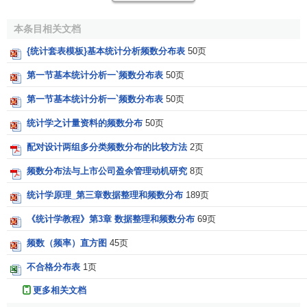
编制频数表。
本条目相关文档
114.4 117.2 122.7 124.0 114.0
110.8 118.2 116.7 118.9 118.1
{统计套表模板}基本统计分析频数分布表
50页
123.5 118.3 120.3 116.2 114.7
第一节基本统计分析一`频数分布表
50页
119.7 114.8 119.6 113.2 120.0
第一节基本统计分析一`频数分布表
50页
119.8 116.8 119.8 122.5 119.7
120.7 114.3 122.0 117.0 122.5
统计学之计量资料的频数分布
50页
119.7 124.9 126.1 120.0 124.6
配对设计两组多分类频数分布的比较方法
2页
120.0 121.5 114.3 124.1 117.2
120.2 120.8 126.6 121.5 126.1
频数分布法与上市公司盈余管理动机研究
8页
117.7 124.1 128.3 121.8 118.7
统计学原理_第三章数据整理和频数分布
189页
《统计学教程》第3章 数据整理和频数分布
69页
1、找出观察值中的最大值（largest value）、最小值
频数（频率）直方图
45页
（smallest value），求
极差
（range）。
不合格分布表
1页
极差等于最大值减最小值。本例最大值=128.3，最小值
更多相关文档
=110.8，则极差=128.3-110.8=17.5(cm )