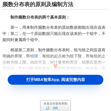
频数分布表的原则及编制方法
制作频数分布表的两个基本原则：
第一，用来制作频数分布表的原始数据都能出现在该表
中；第二，任一个原始数据只能出现在该表的一个组中，不
能同时兼属两个组中。
根据第二原则，制作频数分布表时，组与组之间应该有
明确的界限，即
组限
，每组的起点称为组下限，而每组的止
点称为组上限。由此可见，对计量资料而言，组限应是闭一
开区间，而对计数资料而言，组限应是闭区间。根据第一原
则，如果组限是由小到大的顺序排列的，则第一组的下限应
打开MBA智库App, 阅读完整内容
小于等于原始数据资料的最小值，最后一组的上限应大于等
于原始数据资料的最大值。反之则相反。
频数分布表的编制方法：
本条目对我有帮助
例：
某市1982年50名7岁男童的身高(cm)资料如下，试
208