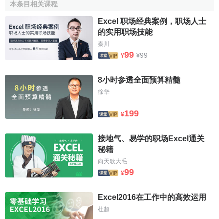
本条目相关课程
2、确定分组数和组距（class interval）。
Excel 职场经典案例，职场人士
组数
的多少是根据例数的多少来确定的，以能够反映出
的实用职场技能
频数分布的特征为原则，一般分10—15组。组距为相邻两组
秦川
99
99
的间隔，组距=极差/组数。本例拟分10组，则组距
¥
¥
=17.5/10=1.75≈2，为划记方便，可取稍大或稍小的数(当然
8小时参透全面预算精髓
本例组距也可取1.5)。
徐华
3、确定组段。
199
¥
第一组段包括要最小值，取较最小值稍小且划分方便的
数，本例取“110～”。最后组段包括最大值并写出其上限值。
接地气、易学的职场Excel通关
秘籍
4、划记。
向天歌大毛
99
将各观察值以划“正”字的方法，一笔代表一例，划在相应
¥
组段中。例如第一个数l14.4应在组段“114～”处划，第二个数
117.2应在“116～”处划，以此类推。
Excel2016在工作中的高效运用
杜超
5、
统计
各组段的频数。
全部数据划记完后，清点各组段