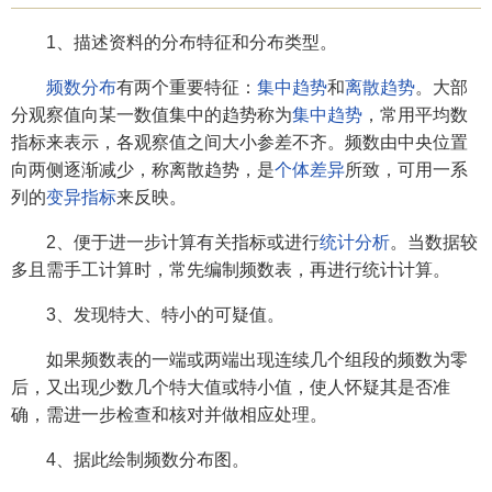
1、描述资料的分布特征和分布类型。
频数分布
有两个重要特征：
集中趋势
和
离散趋势
。大部
分观察值向某一数值集中的趋势称为
集中趋势
，常用平均数
指标来表示，各观察值之间大小参差不齐。频数由中央位置
向两侧逐渐减少，称离散趋势，是
个体差异
所致，可用一系
列的
变异指标
来反映。
2、便于进一步计算有关指标或进行
统计分析
。当数据较
多且需手工计算时，常先编制频数表，再进行统计计算。
3、发现特大、特小的可疑值。
如果频数表的一端或两端出现连续几个组段的频数为零
后，又出现少数几个特大值或特小值，使人怀疑其是否准
确，需进一步检查和核对并做相应处理。
4、据此绘制频数分布图。