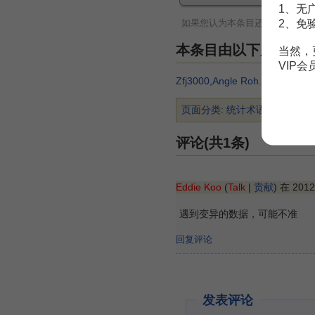
1、无
如果您认为本条目还有待完善，
2、免
本条目由以下用户参
当然，
VIP
Zfj3000
,
Angle Roh
.
页面分类
:
统计术语
评论(共1条)
Eddie Koo
(
Talk
|
贡献
) 在 20
遇到变异的数据，可能不准
回复评论
发表评论