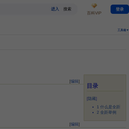
登录
百科VIP
工具箱▼
[
编辑
]
目录
[
隐藏
]
1
什么是全距
2
全距举例
[
编辑
]