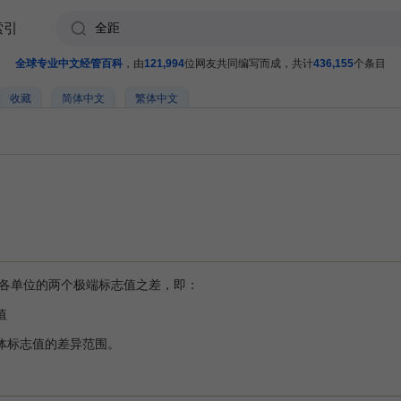
索引
全球专业中文经管百科
，由
121,994
位网友共同编写而成，共计
436,155
个条目
收藏
简体中文
繁体中文
各单位的两个极端标志值之差，即：
值
标志值的差异范围。