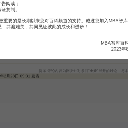
广告阅读；
。
需要补充新内容或修改错误内容，请
编辑条目
或
投诉举报
验证复制。
与贡献
更重要的是长期以来您对百科频道的支持。诚邀您加入MBA智库
会员，共渡难关，共同见证彼此的成长和进步！
MBA智库百
2023年
提示:评论内容为网友针对条目"
全距
"展开的讨论，与
12年2月28日 09:31 发表