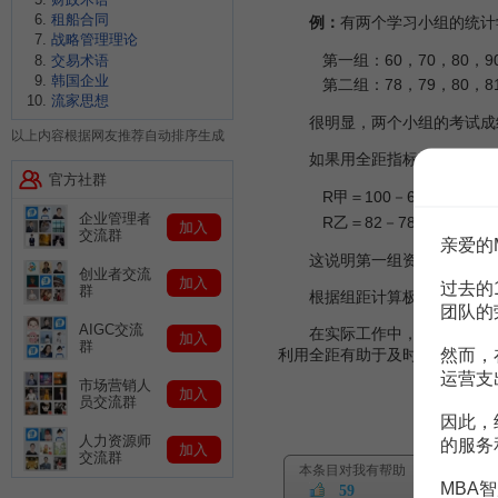
租船合同
例：
有两个学习小组的统计
战略管理理论
第一组：60，70，80，90
交易术语
韩国企业
第二组：78，79，80，8
流家思想
很明显，两个小组的考试成绩
以上内容根据网友推荐自动排序生成
如果用全距指标来衡量，则
官方社群
R甲＝100－60＝40（分
企业管理者
R乙＝82－78＝4（分）
加入
交流群
亲爱的
这说明第一组资料的
标志变
创业者交流
加入
过去的
群
根据组距计算极差，是测定标
团队的
AIGC交流
在实际工作中，全距常用来
加入
群
利用全距有助于及时发现问题，
然而，
运营支
市场营销人
加入
员交流群
因此，
人力资源师
的服务
加入
交流群
本条目对我有帮助
MBA智
59