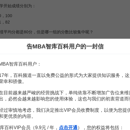
学开始成绩分别为：
，100
1，82
平均分都是80分，但是哪一组的分数比较集中呢？
有：
告MBA智库百科用户的一封信
）
MBA智库百科用户：
动度
或离中趋势远大于第二组资料的标志变动度。
17年，百科频道一直以免费公益的形式为大家提供知识服务，这
志变动度的一种简单方法，但受极端值的影响，因而它往往不能充分反
荣幸和骄傲。
检查
产品质量
的稳定性和进行
质量控制
。在正常生产条件下，全距在一定
以便采取措施，保证产品质量。
在目前越来越严峻的经营挑战下，单纯依靠不断增加广告位来维
出，必然会越来越影响您的使用体验，这也与我们的初衷背道而
经过审慎地考虑，我们决定推出VIP会员收费制度，以便为您提
和更优质的内容。
赏
MBA智库APP
库百科VIP会员（9.9元 / 年，
点击开通
），您的权益将包括：