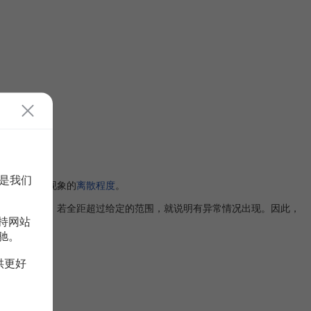
是我们
映社会经济现象的
离散程度
。
范围内波动，若全距超过给定的范围，就说明有异常情况出现。因此，
持网站
驰。
供更好