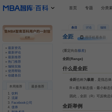
首页
专题
分类
条目
讨论
编辑
全距
用手机看条目
最新资讯
(重定向自
极差
)
最新评论
最新推荐
全距(Range)
热门推荐
编辑实验
什么是全距
使用帮助
创建条目
全距
也称为
极差
，是指总体
本周推荐
最多推荐
R＝最大标志值－最小标志
饮料
因此，全距（R）可反映总体
流家
Facebook公司
全距举例
债券
财政术语