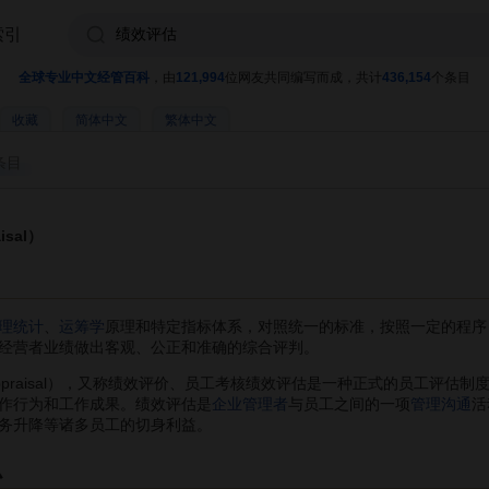
索引
全球专业中文经管百科
，由
121,994
位网友共同编写而成，共计
436,154
个条目
收藏
简体中文
繁体中文
条目
isal）
理统计
、
运筹学
原理和特定指标体系，对照统一的标准，按照一定的程序
经营者业绩做出客观、公正和准确的综合评判。
 appraisal），又称绩效评价、员工考核绩效评估是一种正式的员工评
作行为和工作成果。绩效评估是
企业管理者
与员工之间的一项
管理沟通
活
务升降等诸多员工的切身利益。
么