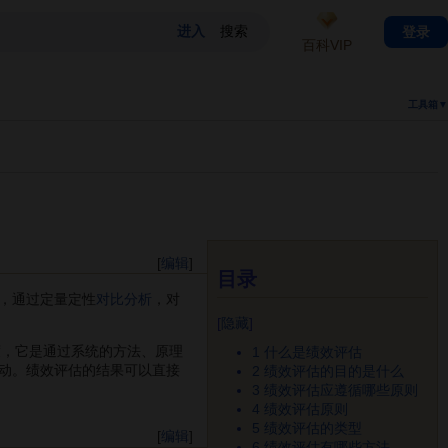
登录
百科VIP
工具箱▼
[
编辑
]
目录
，通过定量定性
对比分析
，对
[
隐藏
]
估制度，它是通过系统的方法、原理
1
什么是绩效评估
动。绩效评估的结果可以直接
2
绩效评估的目的是什么
3
绩效评估应遵循哪些原则
4
绩效评估原则
5
绩效评估的类型
[
编辑
]
6
绩效评估有哪些方法