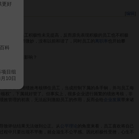
供更好
[
编辑
]
。三个月后，员工积极性未见提高，反而原先表现积极的员工也不积极
系
也变得有些微妙，没有以前和谐了，同时员工的
离职率
也开始攀
百科
生那么多负面影响？
科项目组
8月10日
的企业企图用绩效考核绑住员工，当成控制下属的杀手锏，并与员工每
考核权”，下属就好管了。但事实上，很多企业进行频繁的绩效考核，非
绩效管理的初衷，无法起到激励员工的作用，反而会给
企业发展
带来诸
导致评估结果无法做到公正。从
公平理论
的角度来看，员工喜欢将自己
过程中只要出现不平衡，就会滋生不公平感。因此积极性受挫，心生不