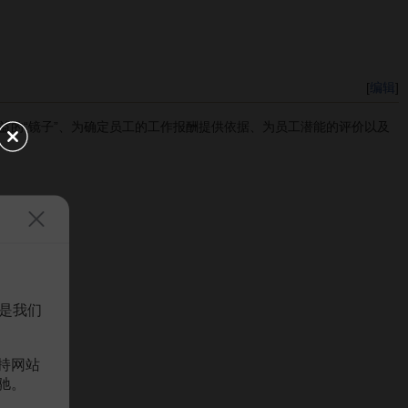
[
编辑
]
的“镜子”、为确定员工的工作报酬提供依据、为员工潜能的评价以及
是我们
持网站
驰。