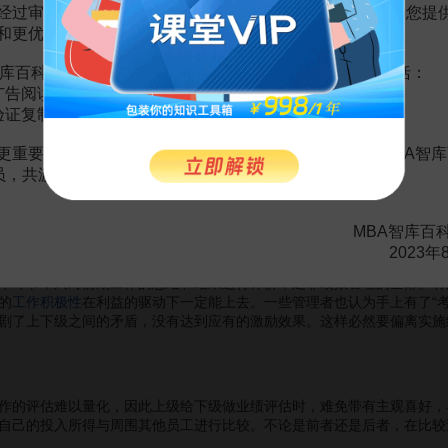
经过审慎地考虑，我们决定推出VIP会员收费制度，以便为您提
和更优质的内容。
库百科VIP会员（9.9元 / 年，
点击开通
），您的权益将包括：
广告阅读；
施
绩效管理
。
总经理
决定采用很多企业广泛使用的“月度绩效考核”方法
验证复制。
日趋平均，甚至有的部门给每个员工打了相同的分数。整个公司的
人际关
更重要的是长期以来您对百科频道的支持。诚邀您加入MBA智库
会员，共渡难关，共同见证彼此的成长和进步！
效管理好吗？为什么我的“月度绩效考核”得不到一个好的效果，反而产
MBA智库百
2023年
环节，只对前期工作的总结和结果进行评价，远非绩效管理的全部。有
的
工作积极性
在利益的驱动下一定能上去。一些管理者也认为手上有了“
剧了上下级之间的矛盾，没有达到应有的激励效果。这样必然要偏离实施
的评估难以量化，因此上级给下级做业绩评估时，难免带有主观喜好，
自己的投入所得与周围其他员工进行比较。不论是前者还是后者，在比较