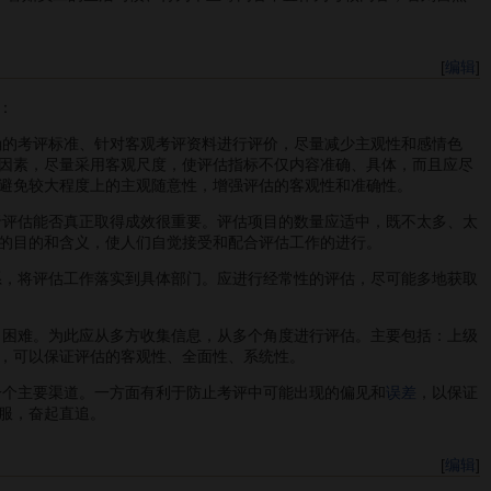
[
编辑
]
：
确的考评标准、针对客观考评资料进行评价，尽量减少主观性和感情色
因素，尽量采用客观尺度，使评估指标不仅内容准确、具体，而且应尽
避免较大程度上的主观随意性，增强评估的客观性和准确性。
于评估能否真正取得成效很重要。评估项目的数量应适中，既不太多、太
的目的和含义，使人们自觉接受和配合评估工作的进行。
系，将评估工作落实到具体部门。应进行经常性的评估，尽可能多地获取
了困难。为此应从多方收集信息，从多个角度进行评估。主要包括：上级
，可以保证评估的客观性、全面性、系统性。
一个主要渠道。一方面有利于防止考评中可能出现的偏见和
误差
，以保证
服，奋起直追。
[
编辑
]