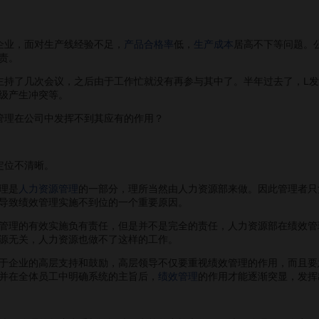
业，面对生产线经验不足，
产品合格率
低，
生产成本
居高不下等问题。
责。
持了几次会议，之后由于工作忙就没有再参与其中了。半年过去了，L发
级产生冲突等。
理在公司中发挥不到其应有的作用？
位不清晰。
理是
人力资源管理
的一部分，理所当然由人力资源部来做。因此管理者只
导致绩效管理实施不到位的一个重要原因。
理的有效实施负有责任，但是并不是完全的责任，人力资源部在绩效管
源无关，人力资源也做不了这样的工作。
企业的高层支持和鼓励，高层领导不仅要重视绩效管理的作用，而且要
并在全体员工中明确系统的主旨后，
绩效管理
的作用才能逐渐突显，发挥