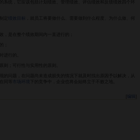
的系统，它应该包括计划绩效、管理绩效、评估绩效和反馈绩效四个环
制定
绩效目标
，就员工将要做什么、需要做到什么程度、为什么做、何
效，是在整个绩效期间内一直进行的；
的；
时进行的。
原则；可行性与实用性的原则。
现的问题，在问题尚未造成损失的情况下就及时找出原因予以解决，从
在同等
市场环境
下的竞争中，企业也将会始终立于不败之地。
[
编辑
]