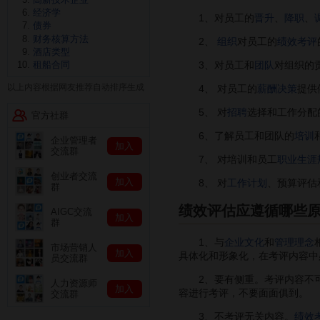
经济学
1、对员工的
晋升
、
降职
、
债券
财务核算方法
2、
组织
对员工的
绩效考评
酒店类型
3、对员工和
团队
对组织的
租船合同
以上内容根据网友推荐自动排序生成
4、 对员工的
薪酬决策
提供
5、 对
招聘
选择和工作分配
官方社群
6、了解员工和团队的
培训
企业管理者
加入
交流群
7、 对培训和员工
职业生涯
创业者交流
加入
8、 对
工作计划
、预算评估
群
绩效评估应遵循哪些
AIGC交流
加入
群
1、与
企业文化
和
管理理念
市场营销人
加入
具体化和形象化，在考评内容中
员交流群
2、要有侧重。考评内容不可
人力资源师
加入
容进行考评，不要面面俱到。
交流群
3、不考评无关内容。
绩效