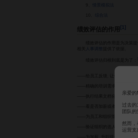
9、
情景模拟法
10、
综合法
[1]
绩效评估的作用
绩效评估的作用是为决策提供了
相关
人事调整
提供了依据。
绩效评估归根到底是为了：
——给员工反馈, 让他们知道自
——精确的培训需求
亲爱的
——执行结果文档化
过去的
——看是否加薪或者发奖金
团队的
——为员工和组织管理层提供沟
然而，
——验证组织的选人方式, 是否
运营支
——为加薪, 升职提供决策基础