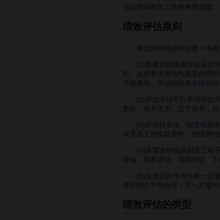
后会影响相关工作的考评成绩。
绩效评估原则
评估原则绩效评估是一项很复
(1)客观原则绩效评估应尽
彩。这就要求评估内容要由用科
可能量化。评估指标有
定性指标
(2)评估方法可行原则评估方
繁杂，也不太少、过于简单，并
(3)评估经常化、
制度化
原
有关员工的实际资料，加强评估
(4)多层次评估原则员工在不
评估、同事评估、自我评估、下
(5)
反馈原则
考评结果一定
考评的公平与合理；另一方面可
绩效评估的类型