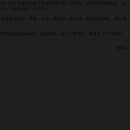
行为。由于它考评的是
工作业绩
而不是
工作效率
，所以标准容易制定，并
适合，但事务性人员不适合。
考评需要如忠诚、可靠、主动、有
创新
、有
自信
、有协助精神等，所以很
。考评的标准容易确定，操作型强，适合于管理性、事务性工作的考评。
[
编辑
]