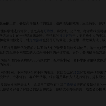
杂的工作，要提高评估工作的质量，达到预期的效果，应坚持以下原则
可能科学地进行评价，使之具有
可靠性
、客观性、公平性。考评应根据明
学方法设计的一些指标来反映。在指标的
设计过程
中，要避免个人的主观
和定量指标之分，对
定性指标
也要尽可能量化，多运用一些数量方法，以
法可行是指评估使用的方法要为人们所接受并能较长期使用。这一点对
且针对组织不同层次的人员采用不同的评估方法。另外，要明确评估方法
则为使评估的各项功能得以有效发挥，组织应制定一套科学的评估制度体
的效果。
同的时间、不同的场合有不同的表现，这给员工的
绩效
的客观评估带来
级评估、专家评估、客户评估等。综合运用几种方法进行评估，扬长避短
要反馈给被考评者本人，这是员工得到有关其
工作绩效
表现的反馈信息的
以使被考评者了解自己的缺点和优点，使绩优者再接再厉，绩差者心悦诚