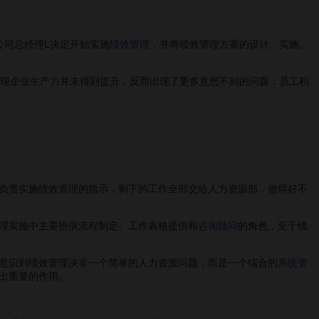
公司总经理L决定开始实施
绩效管理
，并将绩效管理方案的设计、实施、
现企业
生产力
并未得到提升，反而出现了更多意想不到的问题：员工积
负责实施绩效管理的指示，剩下的工作全部交给人力资源部，做得好不
理实施中主要扮演流程制定、工作表格提供和
咨询顾问
的角色，至于绩
意识到绩效管理决非一个简单的人力资源问题，而是一个综合的
系统管
出重要的作用。