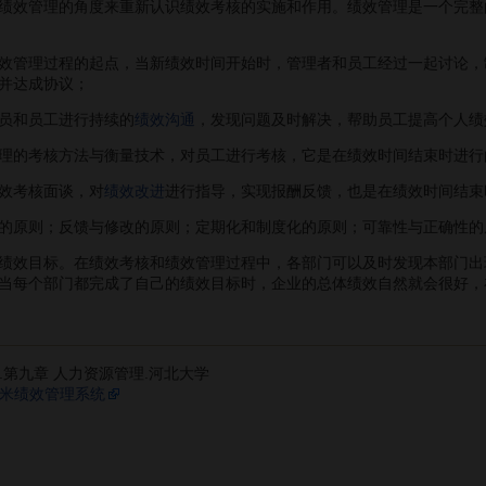
绩效管理的角度来重新认识绩效考核的实施和作用。绩效管理是一个完整
管理过程的起点，当新绩效时间开始时，管理者和员工经过一起讨论，
并达成协议；
员和员工进行持续的
绩效沟通
，发现问题及时解决，帮助员工提高个人绩
的考核方法与衡量技术，对员工进行考核，它是在绩效时间结束时进行
效考核面谈，对
绩效改进
进行指导，实现报酬反馈，也是在绩效时间结束
原则；反馈与修改的原则；定期化和制度化的原则；可靠性与正确性的
效目标。在绩效考核和绩效管理过程中，各部门可以及时发现本部门出
当每个部门都完成了自己的绩效目标时，企业的总体绩效自然就会很好，
.第九章 人力资源管理.河北大学
半米绩效管理系统