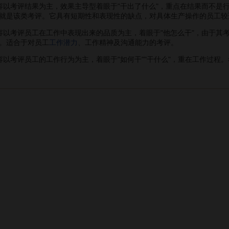
考评结果为主，效果主导型着眼于"干出了什么"，重点在结果而不是
就是该类考评。它具有短期性和表现性的缺点，对具体生产操作的员工较
考评员工在工作中表现出来的品质为主，着眼于"他怎么干"，由于其
。适合于对员工
工作潜力
、工作精神及沟通能力的考评。
考评员工的工作行为为主，着眼于"如何干""干什么"，重在工作过程