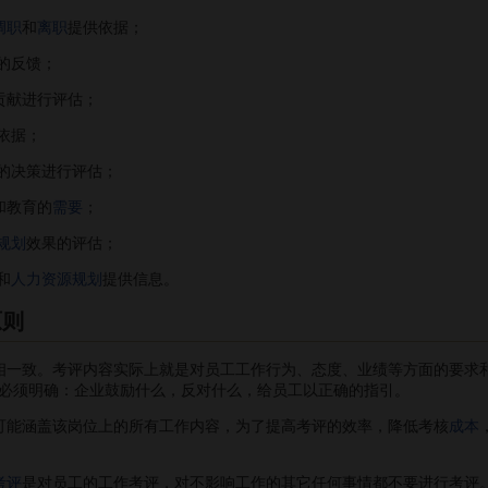
调职
和
离职
提供依据；
的反馈；
贡献进行评估；
依据；
的决策进行评估；
和教育的
需要
；
规划
效果的评估；
和
人力资源规划
提供信息。
原则
相一致。考评内容实际上就是对员工工作行为、态度、业绩等方面的要求
必须明确：企业鼓励什么，反对什么，给员工以正确的指引。
能涵盖该岗位上的所有工作内容，为了提高考评的效率，降低考核
成本
考评
是对员工的工作考评，对不影响工作的其它任何事情都不要进行考评