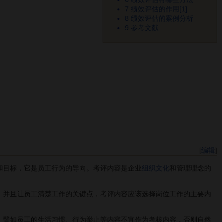
7
绩效评估的作用[1]
8
绩效评估的案例分析
9
参考文献
[
编辑
]
和目标，它是员工行为的导向。考评内容是企业
组织文化
和管理理念的
，并且让员工清楚工作的关键点，考评内容应该选择岗位工作的主要内
。譬如员工的生活习惯、行为举止等内容不宜作为考核内容，否则自然