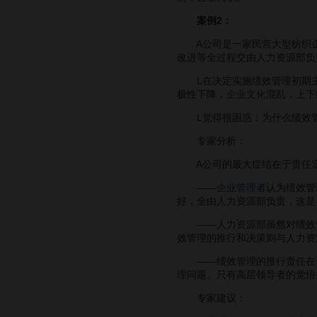
案例2：
A公司是一家民营大型纺织企
改进等全过程交由人力资源部负
L在决定实施绩效管理初期主
极性下降，
企业文化
混乱，上下
L觉得很困惑：为什么绩效管
专家分析：
A公司的最大症结在于责任定
——
企业管理者
认为绩效管
好，全由人力资源部负责，这是
——人力资源部虽然对绩效管
效管理的推行和决策则与人力资
——绩效管理的推行责任在于
理
问题。只有高层领导者的觉悟
专家建议：