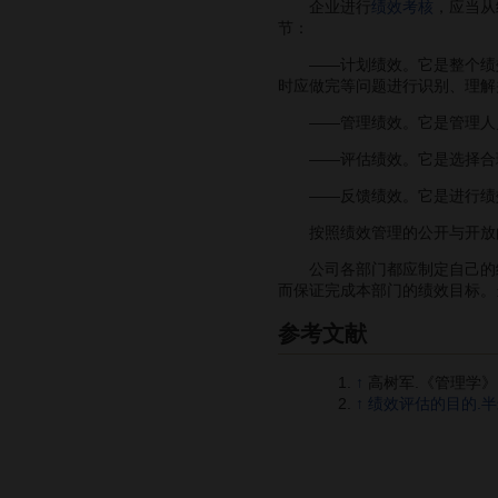
企业进行
绩效考核
，应当从
节：
——计划绩效。它是整个绩效
时应做完等问题进行识别、理解
——管理绩效。它是管理人
——评估绩效。它是选择合理
——反馈绩效。它是进行绩
按照绩效管理的公开与开放的
公司各部门都应制定自己的绩
而保证完成本部门的绩效目标。
参考文献
↑
高树军.《管理学》
↑
绩效评估的目的.