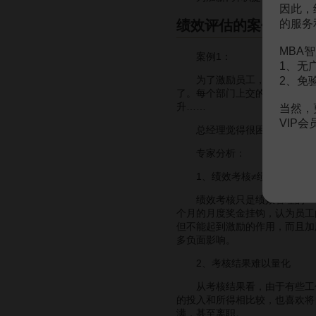
因此，
的服务
绩效评估的案例分析
MBA智
案例1：
1、无
为了激励员工，公司决定实
2、免
了。每个部门上交的考核结果也
升……
当然，
VIP
总经理觉得很困惑：不是说绩
专家分析：
1、绩效考核≠绩效管理
绩效考核只是绩效管理的一个
个月的月度奖金挂钩，认为员工
但不能起到激励的作用，而且加
多负面影响。
2、考核结果难以量化
从考核结果看，由于有些工作
的投入和所得相比较，也喜欢将
满，甚至离职。