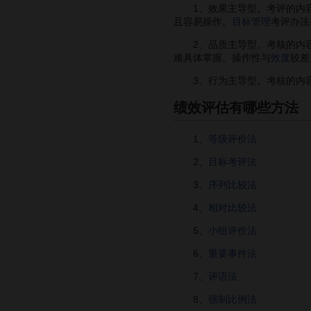
1、效果主导型。考评的内容以
且容易操作。
目标管理
考评办法
2、品质主导型。考核的内容以
难具体掌握。操作性与
效度
较差
3、行为主导型。考核的内容以
绩效评估有哪些方法
1、
等级评价法
2、
目标考评法
3、
序列比较法
4、
相对比较法
5、
小组评价法
6、
重要事件法
7、
评语法
8、
强制比例法