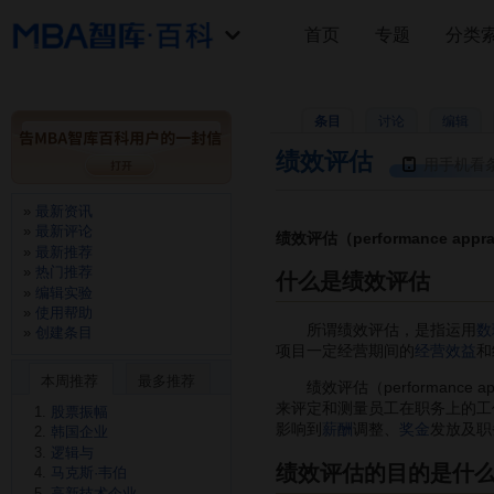
首页
专题
分类
条目
讨论
编辑
绩效评估
用手机看
最新资讯
最新评论
绩效评估（performance appra
最新推荐
热门推荐
什么是绩效评估
编辑实验
使用帮助
所谓绩效评估，是指运用
数
创建条目
项目一定经营期间的
经营效益
和
本周推荐
最多推荐
绩效评估（performance
来评定和测量员工在职务上的工
股票振幅
影响到
薪酬
调整、
奖金
发放及职
韩国企业
逻辑与
绩效评估的目的是什
马克斯·韦伯
高新技术企业