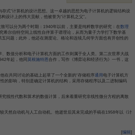
序内存式”计算机的设计思想。这一卓越的思想为电子计算机的逻辑结构设
构设计上的伟大贡献，他被誉为“计算机之父”。
可以分为两个时期：1940年以前，主要是纯粹数学的研究：在
数理
究希尔伯特空间上线性自伴算子谱理论，从而为量子力学打下数学基
特第五问题；此外，他还在测度论、格论和连续几何学方面也有开创性的
学、数值分析和电子计算机方面的工作则属于全人类。第二次世界大战
42年起，他同
莫根施特恩
合作，写作《博弈论和经济行为》一书，这
3月他在共同讨论的基础上起草了一个全新的“存储程序
通用
电子计算机方
对后来计算机的设计有决定性的影响，特别是确定计算机的结构，采用存储程序以及二进制编码
研究线性代数和算术的数值计算，后来着重研究非线性微分方程的离散
较天然自动机与人工自动机。他逝世后其未完成的手稿在1958年以《计
[
编辑
]