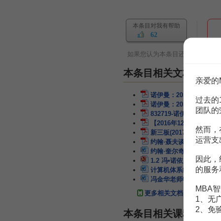
本条目对我有帮助
62
如果您认为本条目还有待完善，
本条目相关文档
亲爱的
诺伊曼：2017年年度报
过去的
诺伊曼：2017年年度报
团队的
832719-诺伊曼-公开转
【2016年12月】四季度
然而，
新三板(2017预测)诺伊曼
运营支
约翰·聂夫谈价值投资
8
约翰·奎尔奇：地点是营
因此，
1.2 冯•诺依曼模型
9页
的服务
计算机体系结构的冯·诺依
冯金华老师物流
6页
MBA智
更多相关文档
1、无
2、免
本条目相关课程