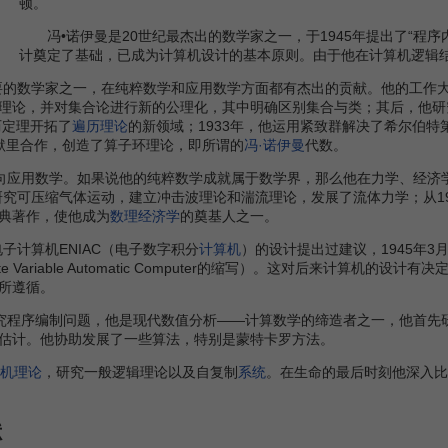
顿。
冯•诺伊曼是20世纪最杰出的数学家之一，于1945年提出了“程
计奠定了基础，已成为计算机设计的基本原则。由于他在计算机逻辑结
数学家之一，在纯粹数学和应用数学方面都有杰出的贡献。他的工作大致
理论，并对集合论进行新的公理化，其中明确区别集合与类；其后，他研
历定理开拓了
遍历理论
的新领域；1933年，他运用紧致群解决了希尔伯
他和默里合作，创造了算子环理论，即所谓的
冯·诺伊曼
代数。
向应用数学。如果说他的纯粹数学成就属于数学界，那么他在力学、经济
研究可压缩气体运动，建立冲击波理论和湍流理论，发展了流体力学；从19
典著作，使他成为
数理经济学
的奠基人之一。
计算机ENIAC（电子数字积分
计算机
）的设计提出过建议，1945年
c Discrete Variable Automatic Computer的缩写）。这
所遵循。
究程序编制问题，他是现代数值分析——计算数学的缔造者之一，他首先
估计。他协助发展了一些算法，特别是蒙特卡罗方法。
机理论
，研究一般逻辑理论以及自复制
系统
。在生命的最后时刻他深入比
献