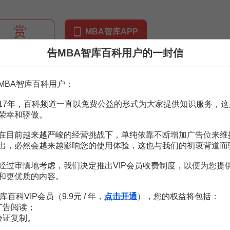
赏
MBA智库APP
告MBA智库百科用户的一封信
。
需要补充新内容或修改错误内容，请
编辑条目
或
投诉举报
MBA智库百科用户：
告
115页
17年，百科频道一直以免费公益的形式为大家提供知识服务，这
告摘要
5页
荣幸和骄傲。
让说明书
169页
_诺伊曼_分析报告
29页
在目前越来越严峻的经营挑战下，单纯依靠不断增加广告位来维
(832719)财务风险预警评级报告
26页
出，必然会越来越影响您的使用体验，这也与我们的初衷背道而
页
销的关键
4页
经过审慎地考虑，我们决定推出VIP会员收费制度，以便为您提
和更优质的内容。
曼模型详解.docx
2页
库百科VIP会员（9.9元 / 年，
点击开通
），您的权益将包括：
广告阅读；
验证复制。