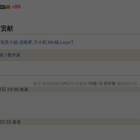
99
¥
与贡献
,
泡芙小姐
,
连晓雾
,
方小莉
,
Mis铭
,
LuyinT
.
家
|
数学家
提示:评论内容为网友针对条目"
约翰·冯·诺伊曼
"展开的讨论
27日 23:39 发表
 22:33 发表