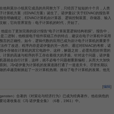
在他和莫尔小组其它成员的共同努力下，只经历了短短的十个月，人类
算机方案（EDVAC方案）诞生了。诺伊曼以“关于EDVAC的报告草
报告明确规定，EDVAC计算机由计算器、逻辑控制装置、存储器、输入
文献，它向世界宣告：电子计算机的时代，开始了。
，他提出了更加完善的设计报告“电子计算装置逻辑结构初探”。报告中，
一是二进制，他根据电子组件双稳工作的特点，建议在电子计算机中采用
预言的正确性。如今，逻辑代数的应用已成为设计电子计算机的重要手
法作了改进。程序内存是诺伊曼的另一杰作。通过对ENIAC的考察，诺
的，指令存储在计算机的其它电路中。这样，解题之前，必需先想好所需的
。计算的高速与程序的手工存在着很大的矛盾。针对这个问题，诺伊曼
机器就会自行计算，这样，就不必每个问题都重新编程，从而大大加快
原则。冯•诺伊曼为计算机的发展道路打通了一道道关卡。尽管长期以
做的卓越贡献掀起了一次计算机热潮。推动了电子计算机的发展。他无
[
编辑
]
rgensten）合著的《对策论与经济行为》已成为经典著作。他在病危的
著收集在《冯·诺伊曼全集》（6卷，1961）中。