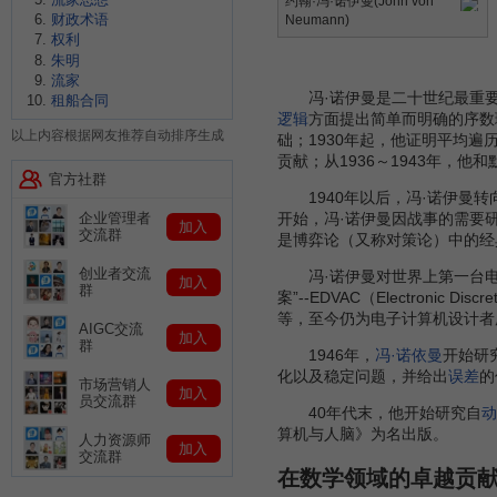
约翰·冯·诺伊曼(John von
财政术语
Neumann)
权利
朱明
流家
冯·诺伊曼是二十世纪最重要的
租船合同
逻辑
方面提出简单而明确的序数
以上内容根据网友推荐自动排序生成
础；1930年起，他证明平均遍
贡献；从1936～1943年，
官方社群
1940年以后，冯·诺伊曼转
企业管理者
开始，冯·诺伊曼因战事的需要
加入
交流群
是博弈论（又称对策论）中的经
创业者交流
冯·诺伊曼对世界上第一台电子
加入
群
案”--EDVAC（Electroni
等，至今仍为电子计算机设计者
AIGC交流
加入
群
1946年，
冯·诺依曼
开始研
化以及稳定问题，并给出
误差
的
市场营销人
加入
员交流群
40年代末，他开始研究自
动
算机与人脑》为名出版。
人力资源师
加入
交流群
在数学领域的卓越贡