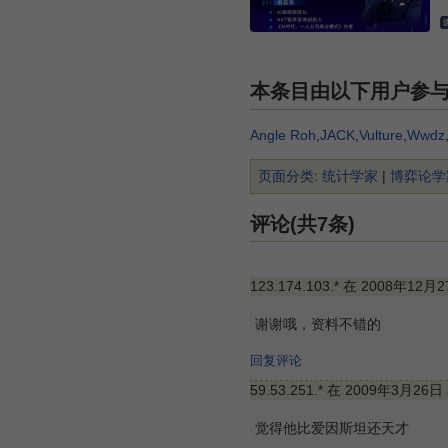
本条目由以下用户参
Angle Roh
,
JACK
,
Vulture
,
Wwdz
页面分类
:
统计学家
|
博弈论学
评论(共7条)
123.174.103.* 在 2008年12月
谢谢哦，资料不错的
回复评论
59.53.251.* 在 2009年3月26日
觉得他比爱因斯坦还天才