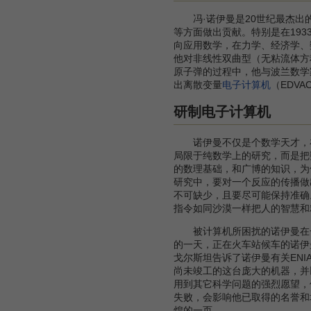
冯·诺伊曼是20世纪最杰出的
等方面做出贡献。特别是在19
向应用数学，在力学、经济学、
他对非线性双曲型（无粘流体方
原子弹的过程中，他与波兰数学
出离散变量
电子计算机
（EDV
研制电子计算机
诺伊曼不仅是个数学天才，在
局限于纯数学上的研究，而是把
的数理基础，和广博的知识，为
研究中，要对一个反应的传播做
不可缺少，且要尽可能保持准确
指令如同沙漠一样把人的智慧和
被计算机所困扰的诺伊曼在一次
的一天，正在火车站候车的诺伊
戈尔斯坦告诉了诺伊曼有关EN
尚未竣工的这台庞大的机器，并
用到其它科学问题的强烈愿望，
失败，会影响他已取得的名誉和
煌的一页。