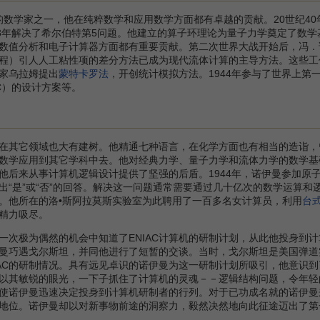
数学家之一，他在纯粹数学和应用数学方面都有卓越的贡献。20世纪4
33年解决了希尔伯特第5问题。他建立的算子环理论为量子力学奠定了数学
数值分析和电子计算器方面都有重要贡献。第二次世界大战开始后，冯．
程）引人人工粘性项的差分方法已成为现代流体计算的主导方法。这些工
家乌拉姆提出
蒙特卡罗法
，开创统计模拟方法。1944年参与了世界上第
AC）的设计方案等。
其它领域也大有建树。他精通七种语言，在化学方面也有相当的造诣，
数学应用到其它学科中去。他对经典力学、量子力学和流体力学的数学基
他后来从事计算机逻辑设计提供了坚强的后盾。1944年，诺伊曼参加原
出“是”或“否”的回答。解决这一问题通常需要通过几十亿次的数学运算
。他所在的洛•斯阿拉莫斯实验室为此聘用了一百多名女计算员，利用
台
精力吸尽。
极为偶然的机会中知道了ENIAC计算机的研制计划，从此他投身到计算
曼巧遇戈尔斯坦，并同他进行了短暂的交谈。当时，戈尔斯坦是美国弹道实
IAC的研制情况。具有远见卓识的诺伊曼为这一研制计划所吸引，他意识
以其敏锐的眼光，一下子抓住了计算机的灵魂－－逻辑结构问题，令年轻的
使诺伊曼迅速决定投身到计算机研制者的行列。对于已功成名就的诺伊曼
地位。诺伊曼却以对新事物前途的洞察力，毅然决然地向此征途迈出了第一