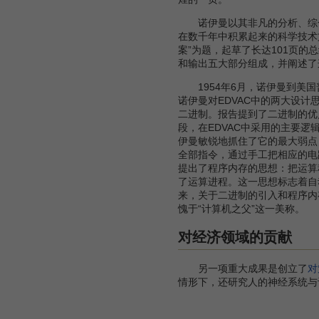
诺伊曼以其非凡的分析、综合
在数千年中积累起来的科学技术
案”为题，起草了长达101页
和输出五大部分组成，并阐述了
1954年6月，诺伊曼到美国
诺伊曼对EDVAC中的两大设
二进制。报告提到了二进制的优
段，在EDVAC中采用的主要
伊曼敏锐地抓住了它的最大弱点
全部指令，通过手工把相应的电
提出了程序内存的思想：把运算
了运算进程。这一思想标志着自
来，关于二进制的引入和程序内
愧于“计算机之父”这一美称。
对经济领域的贡献
另一项重大成果是创立了
对
情形下，还研究人的神经系统与