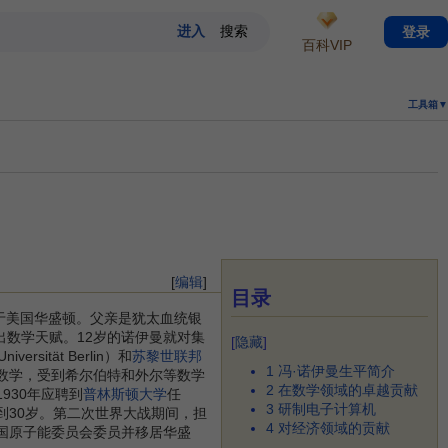
登录
百科VIP
工具箱▼
[
编辑
]
目录
于美国华盛顿。父亲是犹太血统银
出数学天赋。12岁的诺伊曼就对集
[
隐藏
]
niversität Berlin）和
苏黎世联邦
1
冯·诺伊曼生平简介
学数学，受到希尔伯特和外尔等数学
2
在数学领域的卓越贡献
930年应聘到
普林斯顿大学
任
3
研制电子计算机
到30岁。第二次世界大战期间，担
4
对经济领域的贡献
美国原子能委员会委员并移居华盛