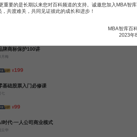
更重要的是长期以来您对百科频道的支持。诚邀您加入MBA智库
会员，共渡难关，共同见证彼此的成长和进步！
探索中国华尔街，抓住未来财富
约翰·s·戈登
MBA智库百
199
¥
2023年
品牌商标保护100讲
张月梅
199
¥
零基础股票入门必修课
简七
99
¥
AI时代·一人公司商业模式
倪云华