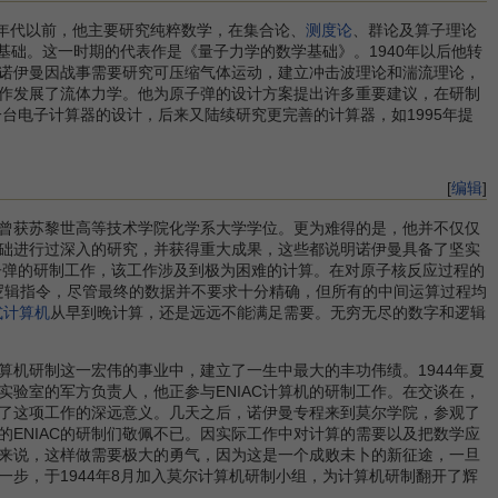
0年代以前，他主要研究纯粹数学，在集合论、
测度论
、群论及算子理论
基础。这一时期的代表作是《量子力学的数学基础》。1940年以后他转
诺伊曼因战事需要研究可压缩气体运动，建立冲击波理论和湍流理论，
作发展了流体力学。他为原子弹的设计方案提出许多重要建议，在研制
一台电子计算器的设计，后来又陆续研究更完善的计算器，如1995年提
[
编辑
]
曾获苏黎世高等技术学院化学系大学学位。更为难得的是，他并不仅仅
础进行过深入的研究，并获得重大成果，这些都说明诺伊曼具备了坚实
子弹的研制工作，该工作涉及到极为困难的计算。在对原子核反应过程的
和逻辑指令，尽管最终的数据并不要求十分精确，但所有的中间运算过程均
式计算机
从早到晚计算，还是远远不能满足需要。无穷无尽的数字和逻辑
机研制这一宏伟的事业中，建立了一生中最大的丰功伟绩。1944年夏
验室的军方负责人，他正参与ENIAC计算机的研制工作。在交谈在，
到了这项工作的深远意义。几天之后，诺伊曼专程来到莫尔学院，参观了
ENIAC的研制们敬佩不已。因实际工作中对计算的需要以及把数学应
来说，这样做需要极大的勇气，因为这是一个成败未卜的新征途，一旦
步，于1944年8月加入莫尔计算机研制小组，为计算机研制翻开了辉