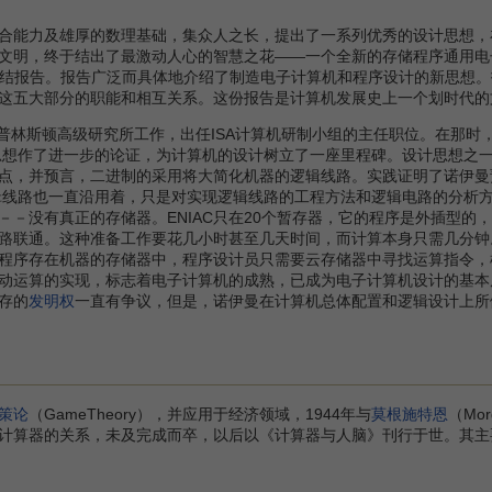
能力及雄厚的数理基础，集众人之长，提出了一系列优秀的设计思想，
文明，终于结出了最激动人心的智慧之花——一个全新的存储程序通用电子计
的总结报告。报告广泛而具体地介绍了制造电子计算机和程序设计的新思想。
这五大部分的职能和相互关系。这份报告是计算机发展史上一个划时代的
普林斯顿高级研究所工作，出任ISA计算机研制小组的主任职位。在那时
计思想作了进一步的论证，为计算机的设计树立了一座里程碑。设计思想之
点，并预言，二进制的采用将大简化机器的逻辑线路。实践证明了诺伊曼
逻辑线路也一直沿用着，只是对实现逻辑线路的工程方法和逻辑电路的分析方
－－没有真正的存储器。ENIAC只在20个暂存器，它的程序是外插型
路联通。这种准备工作要花几小时甚至几天时间，而计算本身只需几分钟
程序存在机器的存储器中，程序设计员只需要云存储器中寻找运算指令，
动运算的实现，标志着电子计算机的成熟，已成为电子计算机设计的基本
存的
发明权
一直有争议，但是，诺伊曼在计算机总体配置和逻辑设计上所
策论
（GameTheory），并应用于经济领域，1944年与
莫根施特恩
（Mo
计算器的关系，未及完成而卒，以后以《计算器与人脑》刊行于世。其主要论