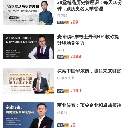
30堂精品历史管理课：每天10分
钟，跟历史名人学管理
楚西鹄
99
¥
麦肯锡&摩根士丹利HR 教你提
升职场竞争力
麦湘
199
¥
探索中国华尔街，抓住未来财富
约翰·s·戈登
199
¥
商业传奇：顶尖企业和卓越领袖
孙春岭
0
¥