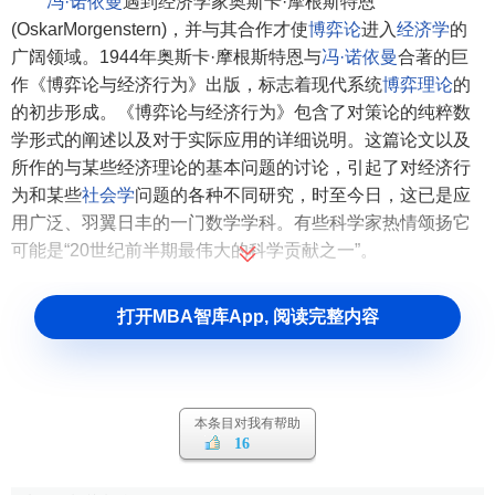
冯·诺依曼
遇到经济学家奥斯卡·摩根斯特恩
(OskarMorgenstern)，并与其合作才使
博弈论
进入
经济学
的
广阔领域。1944年奥斯卡·摩根斯特恩与
冯·诺依曼
合著的巨
作《博弈论与经济行为》出版，标志着现代系统
博弈理论
的
的初步形成。《博弈论与经济行为》包含了对策论的纯粹数
学形式的阐述以及对于实际应用的详细说明。这篇论文以及
所作的与某些经济理论的基本问题的讨论，引起了对经济行
为和某些
社会学
问题的各种不同研究，时至今日，这已是应
用广泛、羽翼日丰的一门数学学科。有些科学家热情颂扬它
可能是“20世纪前半期最伟大的科学贡献之一”。
打开MBA智库App, 阅读完整内容
本条目对我有帮助
16