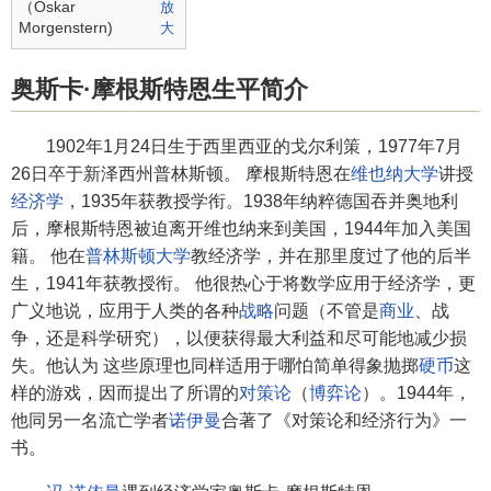
（Oskar
Morgenstern)
奥斯卡·摩根斯特恩生平简介
1902年1月24日生于西里西亚的戈尔利策，1977年7月
26日卒于新泽西州普林斯顿。 摩根斯特恩在
维也纳大学
讲授
经济学
，1935年获教授学衔。1938年纳粹德国吞并奥地利
后，摩根斯特恩被迫离开维也纳来到美国，1944年加入美国
籍。 他在
普林斯顿大学
教经济学，并在那里度过了他的后半
生，1941年获教授衔。 他很热心于将数学应用于经济学，更
广义地说，应用于人类的各种
战略
问题（不管是
商业
、战
争，还是科学研究），以便获得最大利益和尽可能地减少损
失。他认为 这些原理也同样适用于哪怕简单得象抛掷
硬币
这
样的游戏，因而提出了所谓的
对策论
（
博弈论
）。1944年，
他同另一名流亡学者
诺伊曼
合著了《对策论和经济行为》一
书。