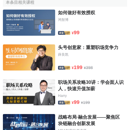
本条目相关课程
上面提到的遍历理论的研究工作，都假定事先有了一定
如何做好有效授权
的测度。在数学研究中还可以提这样一类问题：给定拓扑空
鸿智博
间Χ上的连续变换φ，是否存在Χ上的概率测度μ使其成为保测
99
变换？这样的测度是否唯一？这又引起了关于不变测度的研
¥
究。数学上已经证明：对于紧致的可度量化的空间Χ的连续变
头号创意家：重塑职场竞争力
换φ，不变测度必定存在。如果这种不变测度μ是唯一的，那
么φ关于该测度就必定是遍历的，这时称变换φ具有唯一遍历
薛良凯
性。
199
398
¥
¥
1958年Α.Η.柯尔莫哥洛夫在保测变换的研究中引进了测
度熵的概念。测度熵反映了变换紊乱的程度，其物理背景正
职场关系攻略30讲：学会面人识
是热力学中的熵。测度熵的引进是继伯克霍夫和冯·诺伊曼工
人，快速升值加薪
作之后保测变换研究中的又一重大进展。测度熵作为不变量
Harry
99
199
为研究保测变换的同构问题提供了重要的工具。这一工具最
¥
¥
初的效果是辨明了一些过去长期无法区分的系统的不同构。
战略布局·融合发展——聚焦区
1970年D.奥恩斯坦获得了正面肯定同构的重要成果，他证明
块链融合创新发展
了具有相同测度熵的伯努利移位是同构的。类比于测度熵，