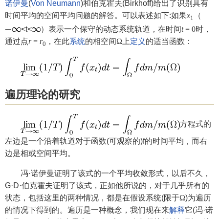
诺伊曼
(
Von Neumann
)和伯克霍夫(Birkhoff)给出了识别具有
时间平均的空间平均问题的解答。可以表述如下:如果
x
（
1
<t<
）表示一个保守的动态系统轨道，在时间
t
= 0
时，
通过点
r
=
r
，在此
系统
的相空间
Ω
上
定义
的适当函数：
0
遍历理论的研究
方程式的
左边是一个沿着轨道对于函数(可观察的)f的时间平均，而右
边是相或空间平均。
冯·诺伊曼证明了该式的一个平均收敛形式，以后不久，
G·D·伯克霍夫证明了该式，正如他所说的，对于几乎所有的
状态，包括这里的两种情况，都是在假设系统(限于
Ω
)为遍历
的情况下得到的。遍历是一种概念，我们现在来
解释
它(冯·诺