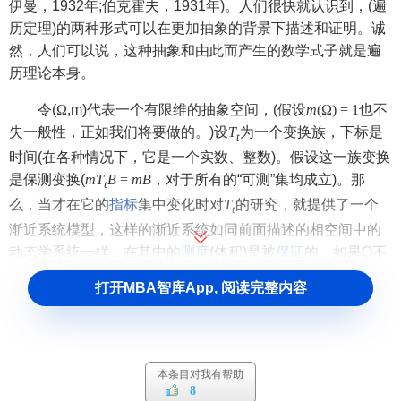
伊曼，1932年;伯克霍夫，1931年)。人们很快就认识到，(遍
历定理)的两种形式可以在更加抽象的背景下描述和证明。诚
然，人们可以说，这种抽象和由此而产生的数学式子就是遍
历理论本身。
令(
Ω
,m)代表一个有限维的抽象空间，(假设
m
(Ω) = 1
也不
失一般性，正如我们将要做的。)设
T
为一个变换族，下标是
t
时间(在各种情况下，它是一个实数、整数)。假设这一族变换
是保测变换(
m
T
B
=
m
B
，对于所有的“可测”集均成立)。那
t
么，当才在它的
指标
集中变化时对
T
的研究，就提供了一个
t
渐近系统模型，这样的渐近系统如同前面描述的相空间中的
动态学系统一样，在其中的
测度
(体积)是被
保证
的。如果O不
能被分解成两个不相交的不变可测集A,B(
,
打开MBA智库App, 阅读完整内容
,
T
A
=
A
,
T
B
=
B
)所有t那么就称上述这样的系统
t
t
t
是遍历系统。
在严格的意义上来说，时间平均空间平均问题并不是由
本条目对我有帮助
冯·诺伊曼和伯克霍夫解决的，远在开始产生古典的动态系统
8