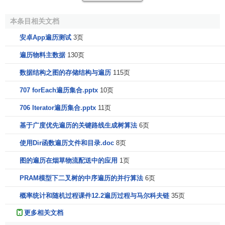
的时候就已经涉及到，但对这样的
系统
是否是遍历系统的问
题并未解决。
本条目相关文档
在遍历理论方面，大部分研究者所关心的是用整数作下
安卓App遍历测试
3页
标的保测变换
T
本身的问题，也就是
T
=
T
,
T
是T的t次迭代。
t
t
t
遍历物料主数据
130页
在这方面的结果必然导致实连续时间的结果。
数据结构之图的存储结构与遍历
115页
定理推广
707 forEach遍历集合.pptx
10页
706 Iterator遍历集合.pptx
11页
继伯克霍夫和冯·诺伊曼的开创性工作之后，许多数学家
对个体及平均遍历定理作了种种推广。它包括：把平均遍历
基于广度优先遍历的关键路线生成树算法
6页
定理推广到更一般的巴拿赫空间和更一般的变换；把关于点
使用Dir函数遍历文件和目录.doc
8页
变换的平均遍历定理推广到关于马尔可夫过程的平均遍历定
图的遍历在烟草物流配送中的应用
1页
理；把关于离散半群φk的个体及平均遍历定理推广到更一般
的单参数半群φt甚至多参数的情形，等等。由许多数学研究
PRAM模型下二叉树的中序遍历的并行算法
6页
者得到的遍历定理的各种提法有：极大遍历定理，一致遍历
概率统计和随机过程课件12.2遍历过程与马尔科夫链
35页
定理，受控遍历定理，局部遍历定理，阿贝尔遍历定理和次
可加遍历定理等等。保测变换的谱理论研究，则是遍历理论
更多相关文档
与泛函分析相关联的重要课题。