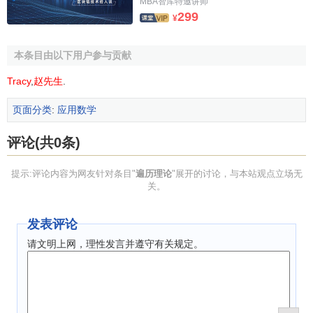
MBA智库特邀讲师
R.L.阿德勒、A.G.康海姆和M.H.麦克安德鲁等人1965年在动
299
¥
力系统理论的研究中引入了拓扑熵的概念。
本条目由以下用户参与贡献
Tracy
,
赵先生
.
页面分类
:
应用数学
评论(共0条)
提示:评论内容为网友针对条目"
遍历理论
"展开的讨论，与本站观点立场无
关。
发表评论
请文明上网，理性发言并遵守有关规定。