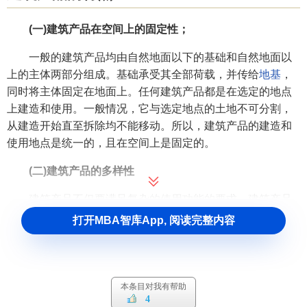
(一)建筑产品在空间上的固定性；
一般的建筑产品均由自然地面以下的基础和自然地面以
上的主体两部分组成。基础承受其全部荷载，并传给
地基
，
同时将主体固定在地面上。任何建筑产品都是在选定的地点
上建造和使用。一般情况，它与选定地点的土地不可分割，
从建造开始直至拆除均不能移动。所以，建筑产品的建造和
使用地点是统一的，且在空间上是固定的。
(二)建筑产品的多样性
建筑产品不仅要满足复杂的使用功能的要求，建筑产品
所具有的艺术价值还要体现出地方的或民族的风格、物质文
打开MBA智库App, 阅读完整内容
明和精神文明程度，建筑设计者的水平和技巧及建设者的矿
赏水平和爱好，同时也因受到地点的自然条件诸因素的影
响，而使建筑产品在规模、建筑形式、构造结构和装饰等方
面具有干变万化的差异。
本条目对我有帮助
4