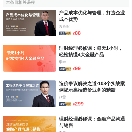
流动施工。在施工项目的施工准备阶段，要编制周密的
施工
本条目相关课程
组织设计
，划分施工区段或施工段，使流动生产的工人及其
产品成本优化与管理，打造企业
使用的机具和材料相互协调配合，使建筑产品的生产连续均
成本优势
衡地进行。
索胜军
88
¥
(二)建筑产品主产的单件性
理财经理必修课：每天1小时，
建筑产品地点的固定性和类型的多样性决定了产品生产
轻松搞懂4大金融产品
的单件性。每个建筑产品应在国家或地区的统一规划内，根
李垚
据其使用功能，在选定的地点上单独设计和单独施：工。即
99
¥
使是选用标准设古十、通用构件或配件，由于建筑产品所在
地区的自然、技术、经济；蓑件的不同，其施工组织和施工
造价争议解决之道·108个实战案
方法等也要因地制宜，根据施工时间和施工条件而确定，而
例揭示高端造价业务的精髓
使各建筑产品生产具有单件竹。
张雷
299
(三)建筑产品生产的地区性
¥
由于建筑产品的固定性决定了同一使用功能的建筑产品
理财经理必修课：金融产品沟通
因其建造地点不同，也会受到建设地区的自然、
技术
、经济
与销售
和社会条件的约束，从而使其建筑形式、结构、装饰没计、