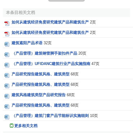
(三)建筑产品的体积庞大性
本条目相关文档
无论是复杂的建筑产品，还是简单的建筑产品，均是为
构成人们生活和生产的活动空间或满足某种使用功能而建造
如何从建筑经济角度研究建筑产品和建筑生产
2页
的。建造一个建筑产品需要大量的
建筑材料
、制品、构件和
如何从建筑经济角度研究建筑产品和建筑生产
2页
配件。因此，一般的建筑产品要占用大片的土地和高耸的空
建筑遮阳产品术语
32页
间。建筑产品与其他工业产品相比较其体形格外庞大，
（产品管理）建筑钢管脚手架扣件产品
20页
建筑产品生产的特点
（产品管理）UFIDANC建筑行业产品实施指南
47页
由于建筑产品本身的特点，决定了建筑产品生产过程具
产品研究报告建筑风格、建筑类型
68页
有以下特点：
产品研究报告建筑风格、建筑类型
68页
(一)建筑产品生产的流动性
建筑风格建筑类型产品研究报告
68页
建筑产品地点的固定性决定了产品生产的流动性。在建
产品研究报告建筑风格、建筑类型
68页
筑产品的生产中，工人及其使田的机具和材料等不仅要随着
（产品管理）建筑门窗产品节能标识实施细则
10页
建筑产品建造地点的不同而流动，而且还要在建筑产品的不
更多相关文档
同部位而流动生产。施工企业要在不同地区进行机构迁移或