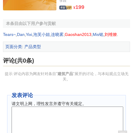
李垚
199
材料和施工组织等均不一佯。因此建筑产品生产具有地区
¥
性。
本条目由以下用户参与贡献
(四)建筑产品生产周期长
Tears~
,
Dan
,
Yixi
,
泡芙小姐
,
连晓雾
,
Gaoshan2013
,
Mis铭
,
刘维燎
.
建筑产品的固定性和体形庞大的特点决定了建筑产品
生
产周期
长。因为建筑产品体形老大，使得最终建筑产品的建
页面分类
:
产品类型
成必然耗费大量出人力、物力和
财力
。同时，建筑产品的生
评论(共0条)
产全过程还要受到工艺流程和生产程序的制约，使各专业、
工种间必须按照合理的
施工顺序
进行配合和衔接。又由于建
提示:评论内容为网友针对条目"
建筑产品
"展开的讨论，与本站观点立场无
筑产品地点的固定性，使施工活动的空间具有局限性，从而
关。
导致建筑产品生产具有
生产周期
长，占用
流动资金
大的特
点。
发表评论
(五)建筑产品生产的露天作生多
请文明上网，理性发言并遵守有关规定。
建筑产品地点的固定性和体形庞大的特点，使建筑产品
不可能在工厂、车间内直接进行施工，即使建筑产品生产达
到了高度的工业化水平的时候，总装配后，才能形成最终建