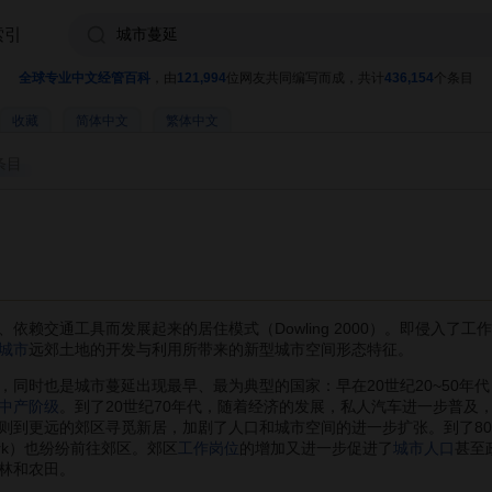
索引
全球专业中文经管百科
，由
121,994
位网友共同编写而成，共计
436,154
个条目
收藏
简体中文
繁体中文
条目
依赖交通工具而发展起来的居住模式（Dowling 2000）。即侵入了
城市
远郊土地的开发与利用所带来的新型城市空间形态特征。
时也是城市蔓延出现最早、最为典型的国家：早在20世纪20~50年
中产阶级
。到了20世纪70年代，随着经济的发展，私人汽车进一步普及
则到更远的郊区寻觅新居，加剧了人口和城市空间的进一步扩张。到了8
park）也纷纷前往郊区。郊区
工作岗位
的增加又进一步促进了
城市人口
甚至
林和农田。