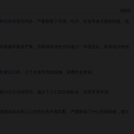
[
编辑
]
和
自然资源
为代价，严重损害了环境、
经济
、社会等各方面的利益，给
环境破坏极其严重，导致城市绿色空间减少、环境恶化，富有地方特色
复建设
公路、上下水道等市政设施，浪费社会资源。
缺少公共活动空间，减少了人们交往的机会，邻里关系冷漠。
使就业岗位和人口空间分布不相匹配，严重降低了中心区的税收，随之