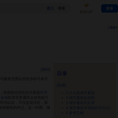
登录
百科VIP
工具箱▼
[
编辑
]
目录
工作与服务范围以外的乡村与未开
[
隐藏
]
代，美国前往郊区的主要是
经济
1
什么是城市蔓延
，
蓝领
阶层等普通民众也有能力
2
城市蔓延的原因
0年代以后，不仅是居住区，新
3
城市蔓延的后果
政府税收的外迁。这一时期，城
4
城市蔓延对我国的启示[1]
5
参考文献