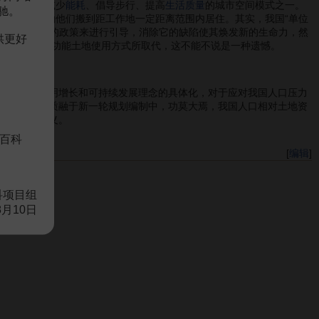
，并且它是减少
能耗
、倡导步行、提高
生活质量
的城市空间模式之一。
驰。
金补贴
来鼓励他们搬到距工作地一定距离范围内居住。其实，我国“单位
工作地居住”的政策来进行引导，消除它的缺陷使其焕发新的生命力，然
供更好
城”等新形式单一功能土地使用方式所取代，这不能不说是一种遗憾。
发模式是聪明增长和可持续发展理念的具体化，对于应对我国人口压力
将其精神实质融于新一轮规划编制中，功莫大焉，我国人口相对土地资
具有重要意义。
百科
[
编辑
]
科项目组
8月10日