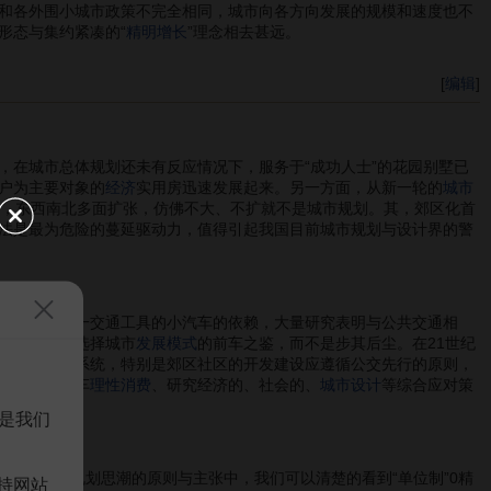
和各外围小城市政策不完全相同，城市向各方向发展的规模和速度也不
形态与集约紧凑的“
精明增长
”理念相去甚远。
[
编辑
]
，在城市总体规划还未有反应情况下，服务于“成功人士”的花园别墅已
户为主要对象的
经济
实用房迅速发展起来。另一方面，从新一轮的
城市
小”变，东西南北多面扩张，仿佛不大、不扩就不是城市规划。其，郊区化首
法是最为危险的蔓延驱动力，值得引起我国目前城市规划与设计界的警
于几乎是唯一交通工具的小汽车的依赖，大量研究表明与公共交通相
当成为我们选择城市
发展模式
的前车之鉴，而不是步其后尘。在21世纪
全的自行车系统，特别是郊区社区的开发建设应遵循公交先行的原则，
积极引导汽车
理性消费
、研究经济的、社会的、
城市设计
等综合应对策
是我们
从美国新规划思潮的原则与主张中，我们可以清楚的看到“单位制”0精
持网站