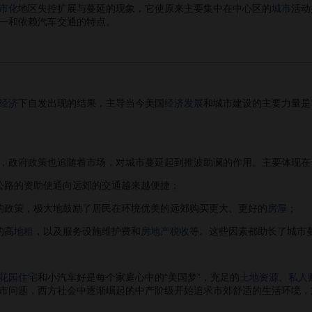
市化
地区失控扩展与蔓延的现象，它使原来主要集中在中心区的
城市
活动
一和依赖汽车交通的特点。
经济
下自发出现的结果，主导当今美国
经济发展
和城市建设的主要力量是
政府政策也追随着市场，对城市蔓延起到推波助澜的作用。主要体现在
路的资助使通向远郊的交通越来越便捷；
政策，极大地鼓励了居民在环境优美的远郊购买更大、更好的
房屋
；
的高
地租
，以及服务设施维护费和
房地产税收
等。这些因素都助长了城市
花园住宅
和小汽车好是每个家庭心中的“美国梦”，充足的
土地资源
、
私人
市问题，西方社会中逐渐崛起的中产阶级开始追求市郊舒适的生活环境，