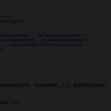
分析
4页
运动及其启示
5页
城市生产效率的损失？——基于夜间灯光数据的实证研究
13页
gistic曲线假说及其验证——基于华东地区典型城市的考察
10页
？——开放和封闭城市条件下不同房产税制的模拟分析
8页
1页
陆铭的城市经济学，为你解读城市、人口、房价等背后的秘密
陆铭
199
¥