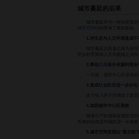
城市蔓延的后果
城市蔓延作为一种低密度的、
城市空间结构
带来了新的影响，
1.对生态与人文环境造成
城市蔓延以高速公路为依托，
的乡村景观和人文风貌随之消失
2.降低
公共服务
设施利用水
一方面，城市中心区原有的市
3.造成
社会阶层
进一步分化
由于收入的不同增加了阶层之
4.加剧城市中心区衰败
随着中产阶级和蓝领阶层的外
而来的自然是内城的进一步衰败
5.城市空间呈现出“星云状