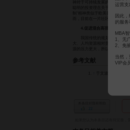
神对于可持续发展的意义所在，
运营支
聪明的投资理念关于“靠近工作
制”精神类似于欧美目前所倡导
因此，
而，目前在一片社区
社会化
的浪
的服务
4.促进混合高强度土地利
MBA智
我国传统的规划理念是现代主
1、无
大、人均资源相对贫乏的城市社
2、免
源的压力更大，所以在市场经济
当然，
参考文献
VIP
↑
于文波,刘晓霞,王竹.
本条目对我有帮助
22
如果您认为本条目还有待完善，