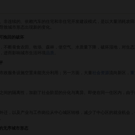
非连续的、依赖汽车的住宅和非住宅开发建设模式，是以大量消耗农田
导致城市形态出现新的变化。
不可挽回的破坏
不断蚕食农田、牧场、森林，使空气、水质量下降，破坏湿地，对生态
，进而影响城市生活环境
品质
。
平
政服务设施空置未能充分利用；另一方面，大量
社会资源
流向新区，
重
间的隔离性，加剧了社会阶层的分化与离异。即使在同一住区内，由于
迁，以及产业与工作岗位从中心城区转移，减少了中心区的就业机会，
。
”的无序城市形态