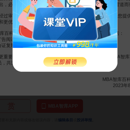
首先，“单位制”缩小了工作地与居住地的时空距离，减少了常规往返交通
出，必然会越来越影响您的使用体验，这也与我们的初衷背道而
地居住”财政激励措施也主张：地方政府和州政府共同向雇员提供一次性
现
的混合土地利用的理念，在市场经济和政策调控下，可借鉴类似美国“靠近
经过审慎地考虑，我们决定推出VIP会员收费制度，以便为您提
潮中，“单位制”作为我国规划50年来的宝贵经验却被“大盘化”、“造新
和更优质的内容。
用和开发模式
库百科VIP会员（9.9元 / 年，
点击开通
），您的权益将包括：
义主导的，对应于单一土地功能使用，混和高强度的土地利用与空间开
广告阅读；
会、经济持续发展有十分重要的现实意义，是高瞻远瞩的战略举措，若能
验证复制。
的背景下，积极探索符合国情的土地利用强度、适宜规模尺度和空间形态
更重要的是长期以来您对百科频道的支持。诚邀您加入MBA智库
会员，共渡难关，共同见证彼此的成长和进步！
美国城市蔓延之后的规划运动及其启示[J].人文地理,2004.19(4)
MBA智库百
2023年
赏
MBA智库APP
。
需要补充新内容或修改错误内容，请
编辑条目
或
投诉举报