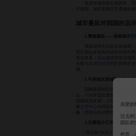
在原有城市核心地段外，不
尽相同。城市发展已不遵循由城
城市蔓延对我国的启
1.警惕蔓延——探索城市
可
我国城市化正处在加速期，
经占据山水独具的远郊自然风景
规划
来看，无论是经济发达地区
先要与大
城市经济
的扩张同步进
惕。
2.可持续发展城市交通格局
回顾美国郊区化走向无序蔓延
比，小汽车是交通安全、资源浪
我国经济发展、人民富裕之后，
亲爱的
建立
市中心
与郊区住区的便捷公
略，倡导
绿色消费
文化，以对抗
过去的
团队的
3.注重缩小工作地与居住地
“单位制”作为
计划经济
时代
然而，