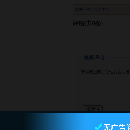
页面分类
:
名词术语
评论(共0条)
发表评论
请文明上网，理性发言并遵