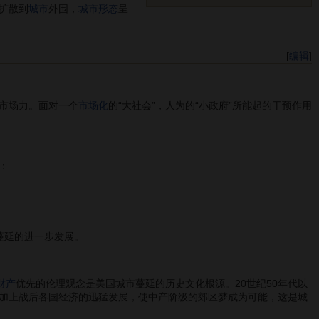
扩散到
城市
外围，
城市形态
呈
[
编辑
]
市场力。面对一个
市场化
的“大社会”，人为的“小政府”所能起的干预作用
：
蔓延的进一步发展。
财产
优先的伦理观念是美国城市蔓延的历史文化根源。20世纪50年代以
加上战后各国经济的迅猛发展，使中产阶级的郊区梦成为可能，这是城