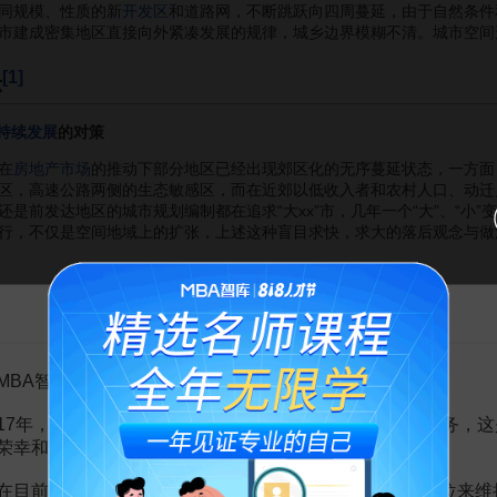
同规模、性质的新
开发区
和道路网，不断跳跃向四周蔓延，由于自然条件
市建成密集地区直接向外紧凑发展的规律，城乡边界模糊不清。城市空间
[1]
示
持续发展
的对策
在
房地产市场
的推动下部分地区已经出现郊区化的无序蔓延状态，一方面
区，高速公路两侧的生态敏感区，而在近郊以低收入者和农村人口、动迁
还是前发达地区的城市规划编制都在追求“大xx”市，几年一个“大”、“
行，不仅是空间地域上的扩张，上述这种盲目求快，求大的落后观念与做
告MBA智库百科用户的一封信
的历程，小汽车可谓是催化剂，与其说是交通方式的缺乏，莫如说是对
费、环境污染的罪魁祸首。私人小汽车凌驾于其他交通方式之上的错误应
我们一方面应通过在城市区域内优先发展高效便捷的公交系统和独立、安
MBA智库百科用户：
交系统；在居住社区层面，加强步行的可达性、便捷性规划；另一方面，
“汽车时代”的诱惑，从而寻求
消费观念
与规划模式结构性的变革机制。
17年，百科频道一直以免费公益的形式为大家提供知识服务，这
荣幸和骄傲。
的时空距离——挖掘“单位制”的新生命力
的我国社会、经济、居住一体化的社会生活组织方式将一去不复返，然而，
在目前越来越严峻的经营挑战下，单纯依靠不断增加广告位来维