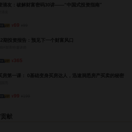
管清友：破解财富密码30讲——“中国式投资指南”
管清友
69
99
¥
¥
52期投资报告：预见下一个财富风口
MBA智库特邀讲师
365
¥
买房第一课： 0基础变身买房达人，迅速洞悉房产买卖的秘密
冯国亮
99
199
¥
¥
与贡献