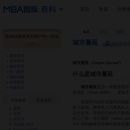
首页
专题
分类
条目
讨论
编辑
城市蔓延
用手机看
最新资讯
最新评论
城市蔓延（Urban Sprawl）
最新推荐
热门推荐
什么是城市蔓延
编辑实验
使用帮助
城市蔓延
是指一种低密度的、
创建条目
发地区（Chen 2000），是由于
本周推荐
最多推荐
美国作为郊区化最早的国家，同
收入较高、拥有私人汽车的白人
债券
迁往近郊，早期郊迁的中产阶级
饮料
的工厂区、办公园区（office 
经济学
市扩张的触角开始伸向原来的森
马克斯·韦伯
Facebook公司