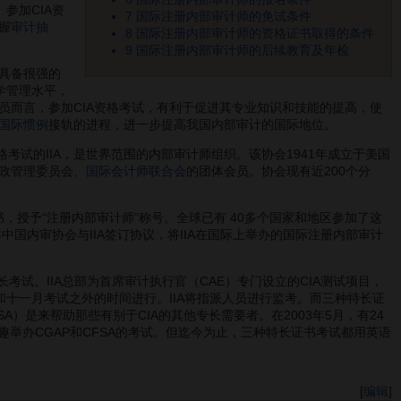
参加CIA资
7
国际注册内部审计师的免试条件
握
审计抽
8
国际注册内部审计师的资格证书取得的条件
9
国际注册内部审计师的后续教育及年检
上具备很强的
学管理水平，
员而言，参加CIA资格考试，有利于促进其专业知识和技能的提高，使
国际惯例
接轨的进程，进一步提高我国内部审计的国际地位。
格考试的IIA，是世界范围的内部审计师组织。该协会1941年成立于美国
政管理委员会、
国际会计师联合会
的团体会员。协会现有近200个分
，授予“注册内部审计师”称号。全球已有 40多个国家和地区参加了这
国内审协会与IIA签订协议，将IIA在国际上举办的国际注册内部审计
长考试。IIA总部为首席审计执行官（CAE）专门设立的CIA测试项目，
和十一月考试之外的时间进行。IIA将指派人员进行监考。而三种特长证
）是来帮助那些有别于CIA的其他专长需要者。在2003年5月，有24
趣举办CGAP和CFSA的考试。但迄今为止，三种特长证书考试都用英语
[
编辑
]