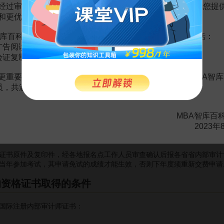
经过审慎地考虑，我们决定推出VIP会员收费制度，以便为您提
执业注册会计师证书；
和更优质的内容。
关专业四年级学生；
库百科VIP会员（9.9元 / 年，
点击开通
），您的权益将包括：
广告阅读；
点的考试组织领导机构负责，并报
中国内部审计协会
备案。
验证复制。
的免试条件
更重要的是长期以来您对百科频道的支持。诚邀您加入MBA智库
会员，共渡难关，共同见证彼此的成长和进步！
但如今并不适用）具有下列资格之一者，可以申请免试经营管理技术：
计师
专业技术资格证书；
MBA智库百
师专业技术资格证书；
2023年
A
资格证书。
原件及复印件，经各地报名点工作人员审查确认后报各省省内部审计协
当年参加考试，其申请免试的成绩才能生效，否则下年度须重新交费申请
的资格证书取得的条件
际注册内部审计师证书：