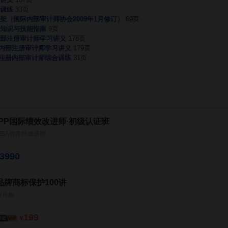
训练
33页
架（国际内部审计师协会2009年1月修订）
69页
知识与技能指南
9页
部注册审计师学习讲义
178页
际内部注册审计师学习讲义
179页
际注册内部审计师综合训练
31页
IPP国际绩效改进师·初级认证班
MBA智库特邀讲师
3990
品牌商标保护100讲
张月梅
199
¥