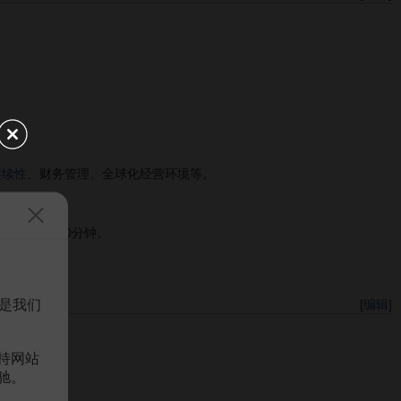
连续性
、财务管理、全球化经营环境等。
时间各为120分钟。
是我们
[
编辑
]
持网站
驰。