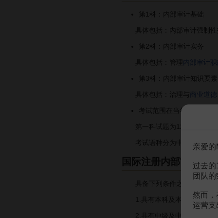
第1科：内部审计基础
具体包括：内部审计强制性
第2科：内部审计实务
具体包括：管理
内部审计职
第3科：内部审计知识要素
具体包括：治理与
商业道德
考试范围在当年的《国际
第一科试题为125道单项选择
考试语种分为中文、英文。
亲爱的
国际注册内部审计师
过去的
团队的
具备下列条件之一者，可报
然而，
1.具有本科及本科以上学历
运营支
2.具有中级及中级以上专业