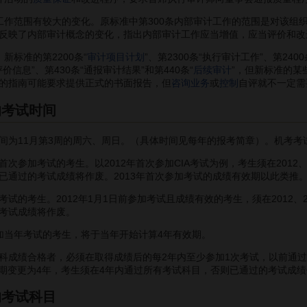
范围有较大的变化。原标准中第300条内部审计工作的范围是对该组
反映了内部审计概念的变化，指出内部审计工作应当增值，应当评价和改
标准的第2200条“
审计项目计划
”、第2300条“执行审计工作”、第240
价信息”、第430条“通报审计结果”和第440条“
后续审计
”，但新标准的
的指南可能要求提供正式的书面报告，但
咨询业务
或
控制
自评就不一定需
的考试时间
为11月第3周的周六、周日。（具体时间见每年的报考简章）。机考考
次参加考试的考生。以2012年首次参加CIA考试为例，考生须在2012、20
已通过的考试成绩将作废。2013年首次参加考试的成绩有效期以此类推
试的考生。2012年1月1日前参加考试且成绩有效的考生，须在2012、20
考试成绩将作废。
当年考试的考生，将于当年开始计算4年有效期。
科成绩合格者，必须在取得成绩后的每2年内至少参加1次考试，以前通过
有效期变更为4年，考生须在4年内通过所有考试科目，否则已通过的考试成
的考试科目