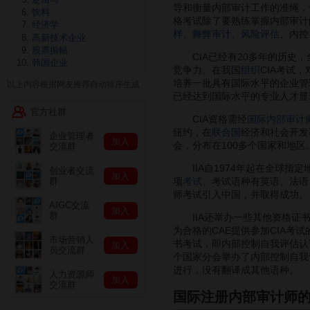
导和衡量内部审计工作的准绳，
饮料
格考试除了要熟练掌握内部审计
经济学
样
、
舞弊审计
、
风险评估
、内控
高新技术企业
股票振幅
CIA已经有20多年的历史，
韩国企业
竞争力。在我国
组织
CIA考试
培养一批具有国际水平的企业管
以上内容根据网友推荐自动排序生成
已经达到国际水平的专业人才显
官方社群
CIA资格需经
国际内部审计
纽约，在
联合国
经济和社会开发
企业管理者
加入
会，分布在100多个国家和地区
交流群
IIA自1974年起在全球指定
创业者交流
加入
项
考试
。考试语种有英语、法语
群
师考试引入中国，并取得成功。
AIGC交流
加入
群
IIA还举办一些其他资格证
为合格的CAE提供参加CIA考
市场营销人
书考试，即内部控制自我评估认证
加入
员交流群
个国家分会举办了内部控制自我评
进行，没有翻译成其他语种。
人力资源师
加入
交流群
国际注册内部审计师