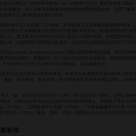
也是CIA考试中《内部审计程序》和《内部审计技术》两科目的考试重点。
的基本概念，深入理解实务标准与道德准则的思想精髓之外，还要了解掌
自我评估(
CSA
)等先进的审计理论。
全球约有4万人已获得了CIA资格，获得该项认证意味着内审原理和实务
，对社会而言可以借鉴西方先进的科学管理技术和方法，提高我国的现代科
理人才，使之取得与国外同行在同一层次上对话的资格；对我国的内审人
现出来，向国际同行证明我们的实力；也有利于加快我国内部审计工作与
师协会
(
Institute of Internal Auditors
‚简称
IIA
)组织的考试取得。组织CIA资
署享有顾问地位，是最高
审计机关
国际组织
的常任观察员，是国际政府财
。
中国内部审计学会
于1987年加入该协会，成为国家分会。
地点举行
注册内部审计师
资格考试，给考试合格者颁发注册内部审计师证书
、德语、西班牙语、希伯来语、意大利语和新开辟的中国汉语等。1998年中
书考试，如，为
首席审计执行官
（CAE）专门设立的CIA测试，还有三种特
试的机会，CAE们的考试以自己选择考试的时间和地点，安排在正常的五月
（CCSA）、注册政府审计专家（CGAP）、注册金融服务审计师（CFSA
估认证（CCSA）考试。另外，还有一些国家分会已向IIA总部表明有兴
的新标准