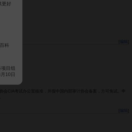
供更好
[
编辑
]
百科
科项目组
8月10日
会CIA考试办公室核准，并报中国内部审计协会备案，方可免试。申
。
[
编辑
]