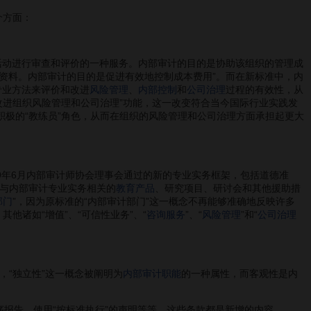
个方面：
活动进行审查和评价的一种服务。内部审计的目的是协助该组织的管理成
资料。内部审计的目的是促进有效地控制成本费用”。而在新标准中，内
专业方法来评价和改进
风险管理
、
内部控制
和
公司治理
过程的有效性，从
、改进组织风险管理和公司治理”功能，这一改变符合当今国际行业实践发
积极的“教练员”角色，从而在组织的风险管理和公司治理方面承担起更大
年6月内部审计师协会理事会通过的新的专业实务框架，包括道德准
是与内部审计专业实务相关的
教育产品
、研究项目、研讨会和其他援助措
部门
”，因为原标准的“内部审计部门”这一概念不再能够准确地反映许多
其他诸如“增值”、“可信性业务”、“
咨询服务
”、“
风险管理
”和“
公司治理
中，“独立性”这一概念被阐明为
内部审计职能
的一种属性，而客观性是内
报告，使用“按标准执行”的声明等等，这些条款都是新增的内容。