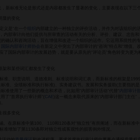
比，新标准无论是形式还是内容都发生了显著的变化，主要表现在以下三
明显的变化
义是“在一个
组织
内部建立的一种独立的评价活动，并作为对该组织的
，内部审计向他们提供与所审查的活动有关的分析、评价、建议、忠告和
观的确认和咨询活动，旨在增值和改进一个组织的运作。它运用系统性的
，
国际内部审计师协会
在新定义中突出了内部审计的“咨询”特点和“增值
应了国际内部审计的发展趋势，就是要从原先的“评论员”角色转变为更为
框架和某些词汇都发生了变化
、职责说明、道德准则、标准说明和词汇表，而新标准的框架是1999
性标准、业绩标准和执行标准)、实务建议书。发展和实务援助(主要指的
标准使用了一些新的概念和术语，比如用“内部审计活动”代替“
内部审计
用了“首席执行审计师”(
CAE
)这一概念来取代原来的“内部审计部门主任”，
的。
生很多变化
。在原标准中第100、 110和120条对“独立性”有所阐述，而在新标准
标准增加了第1130条即对独立性或客观性的损害例外情况。
计活动的
质量保证
和改进程序，要求首席执行审计师向董事会通报质量程序