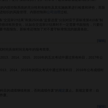
织的内部控制系统的充分性和有效性及其实施效果进行检查和评价，而新
进组织的风险管理、内部控制和
公司治理
过程。
0条“交流审计结果”和第2500条“监督进度”分别对应于原标准第410条“制
某些措词有所变化，比如在交流审计结果时不一定需要书面报告，只要结
要书面报告。新标准还增加了对不遵守标准情况的披露条款。
[
编辑
]
试时间具体时间见每年的报考简章。
13、2014、2015、2016年的五次考试中通过所有科目，2017年公
。
13、2014、2015年的四次考试中通过所有科目，2016年公布成绩时
科目的成绩继续有效，否则成绩作废”的
规定
废止。新规定要求：自
绩作废。
[
编辑
]