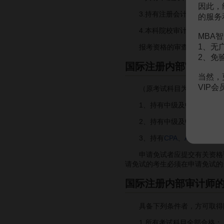
因此，
3.持有注册会计师证书或非
的服务
4.本科院校审计、
会计
及相
MBA智
1、无
报考资格的审查和确认由设考
2、免
国际注册内部审计师
当然，
VIP
（原考试科目为四门时规定，
1、持有中级及中级以上
审
2、持有中级及中级以上会计
3、持有
CPA
、
ACCA
、
CIS
申请免试者应提交有关资格证书
请免试的考生必须在申请免试的
国际注册内部审计师
具备下列条件者，方可取得国
1.所有考试科目全部合格；