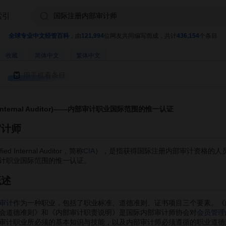
索引
全球专业中文经管百科
，由
121,994
位网友共同编写而成，共计
436,154
个条目
收藏
简体中文
繁体中文
用手机看条目
 Internal Auditor)——内部审计职业国际范围的惟一认证
审计师
fied Internal Auditor，简称
CIA
），是指获得国际注册内部审计资格的人
计职业国际范围的惟一认证。
概述
审计
作为一种职业，包括了职业标准、道德准则、证书项目三个要素。《
会道德准则》和《内部审计职责说明》是国际内部审计师协会对
会员管理
审计职业所必须的基本知识与技能，以及内部审计师必须遵循的职业道德