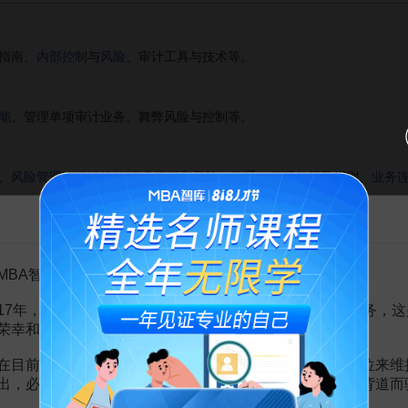
指南、
内部控制
与
风险
、审计工具与技术等。
能
、管理单项审计业务、舞弊风险与控制等。
、
风险管理
、
组织结构
/业务流程和风险、沟通、管理与领导规则、
业务
注册内部审计师考试大纲》中确定。
告MBA智库百科用户的一封信
题，考试时间为150分钟；第二、三科试题各为100道单项选择题，考试
MBA智库百科用户：
的报名条件
17年，百科频道一直以免费公益的形式为大家提供知识服务，这
荣幸和骄傲。
名参加考试：
在目前越来越严峻的经营挑战下，单纯依靠不断增加广告位来维
；
出，必然会越来越影响您的使用体验，这也与我们的初衷背道而
技术资格；