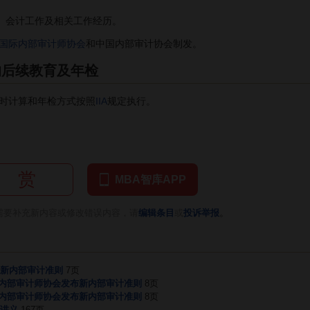
、会计工作及相关工作经历。
国际内部审计师协会
和中国内部审计协会制发。
的后续教育及年检
时计算和年检方式按照
IIA
规定执行。
赏
MBA智库APP
。
需要补充新内容或修改错误内容，请
编辑条目
或
投诉举报
新内部审计准则
7页
际内部审计师协会发布新内部审计准则
8页
际内部审计师协会发布新内部审计准则
8页
讲义
167页