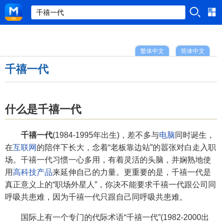
繁体中文
简体中文
千禧一代
什么是千禧一代
千禧一代
(1984-1995年出生)，差不多与
电脑
同时诞生，
在
互联网
的陪伴下长大，念着“老板靠边站”的嚣张对白走入职
场。千禧一代习惯一心多用，有着灵活的头脑，并娴熟地使
用
高科技产品
来延伸自己的力量。更重要的是，千禧一代是
真正意义上的“职场外星人”，你决不能要求千禧一代跟公司同
呼吸共患难，因为千禧一代只跟自己同呼吸共患难。
国际上有一个专门的代际术语“千禧一代”(1982-2000出