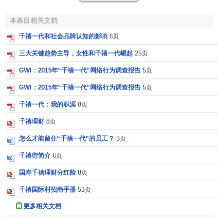
在由互联网、
知识经济
和
流行文化
编织的全新世界面
前，老年人的经验和思想显得愚钝不堪，主流的
意识形态
和
本条目相关文档
传统的文化
价值观教育
苍白无力，年轻人不再费心抗议旧有
千禧一代和社会品牌认知的影响
6页
的观念或体制，甚至不再试图向老一辈解释自己的理想蓝
图，而是在自己的世界中自娱自乐、游刃有余。事实上，我
三大关键趋势主导，女性和千禧一代崛起
25页
们已经进入一个年长一代向年轻一代进行广泛的文化吸收和
GWI：2015年“千禧一代”网络行为调查报告
5页
信息反哺的时代。 娱乐领域最早感受到“千禧一代”的“文化反
哺”，典型如李宇春和曾轶可的走红。
GWI：2015年“千禧一代”网络行为调查报告
5页
千禧一代：我的职涯
8页
千禧一代职场文化
千禧理财
8页
千禧一代会直接告诉老板
工作时间
表一定要提前确定，
怎么才能留住“千禧一代”的员工？
3页
不能随意
加班
，不能影响到私人生活；千禧一代很年轻并且
千禧街简介
6页
很清楚自己的生活重点，会公开喊出“我付出，你付钱”的口
号，却几乎不会坚持不懈从头到尾完成一件事情，因为要千
国寿千禧理财分红险
8页
禧一代对某件事保持长久的兴趣和承诺非常难；千禧一代服
千禧国际村招商手册
53页
从性低，开会意见一大堆，讨厌加班，明明资历很浅却总嫌
更多相关文档
舞台不够大，稍有一点点成绩就想快速升迁，千禧一代习惯