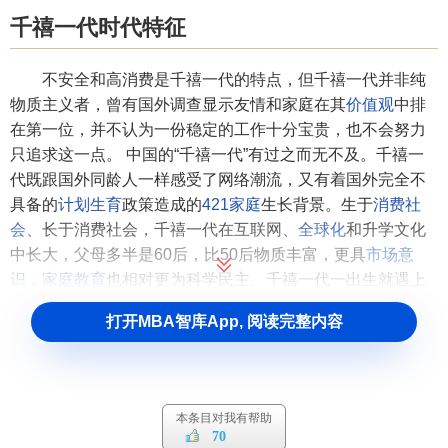
千禧一代时代特征
不安全和高消费是千禧一代的特点，但千禧一代并非纯
物质主义者，曾有国外调查显示友情和家庭在其
价值观
中排
在第一位，并不认为一份稳定的工作十分宝贵，也不会努力
只追求这一点。 中国的“千禧一代”有过之而无不及。千禧一
代既跟国外同龄人一样感受了网络潮流，又有着国外完全不
具备的
计划生育
政策造成的
421家庭
生长背景。生于
消费社
会
、长于消费社会，千禧一代在互联网、
全球化
和升学文化
中长大，父母多半是60后，比50后物质丰富，更具
市场意
识
，
家庭教育
也相对更为科学民主。千禧一代一出生就遇上
了改革、遇上了
市场经济
，一长大就明白了国际化，一交流
打开MBA智库App, 阅读完整内容
就用上了互联网，千禧一代比任何时代的人都更明白自己的
需求与力量。
千禧一代世界观
本条目对我有帮助
70