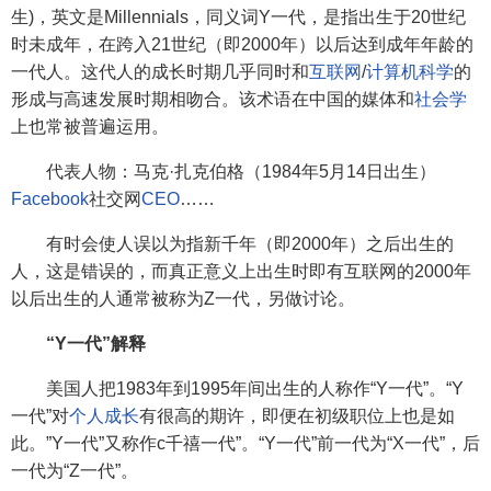
生)，英文是Millennials，同义词Y一代，是指出生于20世纪
时未成年，在跨入21世纪（即2000年）以后达到成年年龄的
一代人。这代人的成长时期几乎同时和
互联网
/
计算机科学
的
形成与高速发展时期相吻合。该术语在中国的媒体和
社会学
上也常被普遍运用。
代表人物：马克·扎克伯格（1984年5月14日出生）
Facebook
社交网
CEO
……
有时会使人误以为指新千年（即2000年）之后出生的
人，这是错误的，而真正意义上出生时即有互联网的2000年
以后出生的人通常被称为Z一代，另做讨论。
“Y一代”解释
美国人把1983年到1995年间出生的人称作“Y一代”。“Y
一代”对
个人成长
有很高的期许，即便在初级职位上也是如
此。”Y一代”又称作c千禧一代”。“Y一代”前一代为“X一代”，后
一代为“Z一代”。