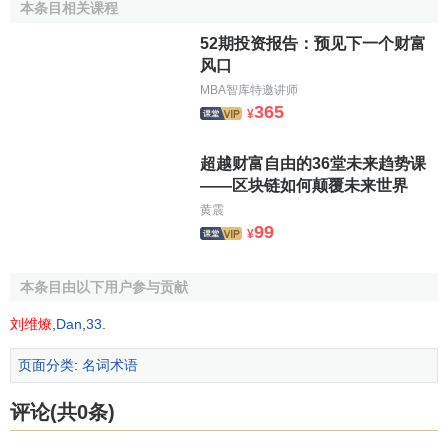
了快餐式文化、秒速成名和旋风般崛起。
本条目相关课程
52期投资报告：预见下一个财富
[1]
千禧一代的消费观
风口
MBA智库特邀讲师
365
千禧一代消费观的养成
¥
首先，“千禧一代”成长于我国经济飞速发展时期。自改革
超越财富自由的36堂未来趋势课
开放以来，中国经济开始了长期高速增长的步伐。按照不变
——区块链如何颠覆未来世界
价计算，我国2017年GDP总量相当于1982年（“千禧一代”开
黄震
99
局之年）的近150倍。与此同时，我国的
城市化率
也自上世纪
¥
80年代开始加速。由此一来，“千禧一代”不同于上一代人，他
们充分享受到了
经济增长
的红利，成长中大多没有经历严重
本条目由以下用户参与贡献
的物质短缺，因而他们更具备
消费升级
的主观需求。
刘维燎
,
Dan
,
33
.
其次，“千禧一代”的出生与成长受到的关注更高。1982
页面分类
:
名词术语
年，“计划生育”被写入十二大报告并落实到宪法。而“千禧一
代”正是在这一时代背景下出生，他们多为独生子女，家庭结
评论(共0条)
构通常也为“4+2+1”的形式。作为 “1”，他们在6位长辈的高度