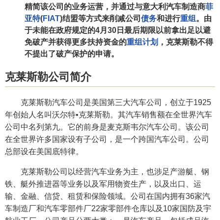
精简该公司的业务运营，并通过与意大利汽车制造商
菲
亚特
(
FIAT
)结盟等方式来削减公司
债务
和进行
重组
。由
于未能在政府规定的4月30日最后期限以前拿出足以避
免破产并获得更多扶持资金的
重组计划
，克莱斯勒不得
不提出了破产保护的申请。
克莱斯勒公司简介
克莱斯勒汽车公司是美国第三大汽车公司，创立于1925
年创始人名叫沃尔特•克莱斯勒。其汽车销售额在全世界汽车
公司中名列第九。它的前身是麦克斯韦尔汽车公司。该公司
在全世界许多国家设有子公司，是一个跨国汽车公司。公司
总部设在美国底特律。
克莱斯勒公司以经营汽车业务为主，也涉足产游艇、钢
铁、艇外推进器等业务以及军用物资生产，以及出口、运
输、金融、信贷、租赁和保险领域。公司在国内拥有36家汽
车制造厂和汽车零部件厂22家零部件仓库以及10家国防及宇