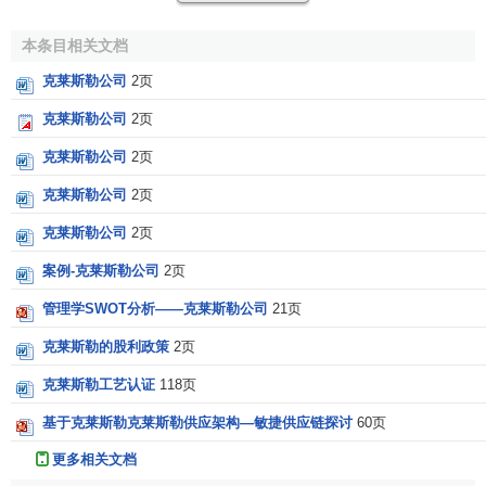
1998年6月，世界上两大知名汽车业巨头德国戴姆勒—
奔驰公司和美国克莱斯勒公司宣告合并，并购金额高达360亿
本条目相关文档
美元。但是，这个被当时舆论誉为
强强联合
的“天堂婚姻”并不
克莱斯勒公司
2页
美满。合并后的克莱斯勒品牌销售依然不理想，导致其亏损
严重。
克莱斯勒公司
2页
2007年5月14日
戴姆勒—克莱斯勒公司
在其总部所在地
克莱斯勒公司
2页
德国南部城市斯图加特举行新闻发布会宣布，美国投资大亨
克莱斯勒公司
2页
Cerberus资金管理投资公司
出资55亿欧元（1欧元约合1.36美
克莱斯勒公司
2页
元）购买克莱斯勒公司80.1%的股份，未来改名后的“
戴姆勒
公司
”则拥有克莱斯勒公司19.9%的股份。这标志着在经历了9
案例-克莱斯勒公司
2页
年的“婚姻”后，德国和美国两大汽车公司的合并正式宣告破
管理学SWOT分析——克莱斯勒公司
21页
裂。据报道，
Cerberus
将至少承担克莱斯勒公司180亿美元
的债务。
克莱斯勒的股利政策
2页
克莱斯勒工艺认证
118页
德国媒体认为，戴姆勒与克莱斯勒“分手”一方面表明这个
世界公司的终结，另一方面进一步说明近年来全球汽车业并
基于克莱斯勒克莱斯勒供应架构—敏捷供应链探讨
60页
购后成功运行的机率并不高。企业做大的最终目的是增强企
更多相关文档
业的全球竞争力和
赢利
能力，但恰恰相反的是，欧美众多汽