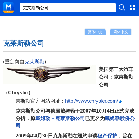
繁体中文
简体中文
克莱斯勒公司
(重定向自
克莱斯勒
)
美国第三大汽车
公司：克莱斯勒
公司
（Chrysler）
莱斯勒官方网站网址：
http://www.chrysler.com/
克莱斯勒公司与德国戴姆勒于2007年10月4日正式完成
分拆，原
戴姆勒－克莱斯勒公司
已更名为
戴姆勒股份公
司
2009年04月30日克莱斯勒在纽约申请
破产保护
，旨在