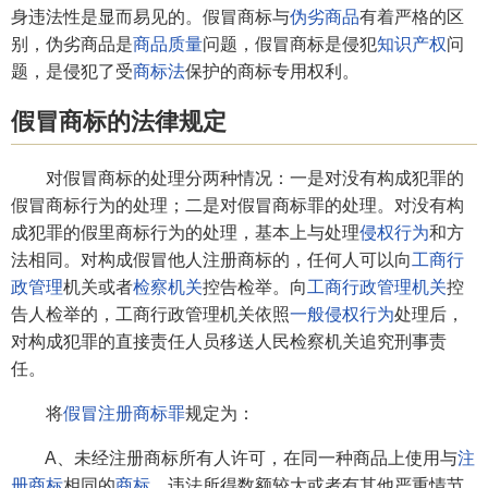
身违法性是显而易见的。假冒商标与
伪劣商品
有着严格的区
别，伪劣商品是
商品质量
问题，假冒商标是侵犯
知识产权
问
题，是侵犯了受
商标法
保护的商标专用权利。
假冒商标的法律规定
对假冒商标的处理分两种情况：一是对没有构成犯罪的
假冒商标行为的处理；二是对假冒商标罪的处理。对没有构
成犯罪的假里商标行为的处理，基本上与处理
侵权行为
和方
法相同。对构成假冒他人注册商标的，任何人可以向
工商行
政管理
机关或者
检察机关
控告检举。向
工商行政管理机关
控
告人检举的，工商行政管理机关依照
一般侵权行为
处理后，
对构成犯罪的直接责任人员移送人民检察机关追究刑事责
任。
将
假冒注册商标罪
规定为：
A、未经注册商标所有人许可，在同一种商品上使用与
注
册商标
相同的
商标
，违法所得数额较大或者有其他严重情节