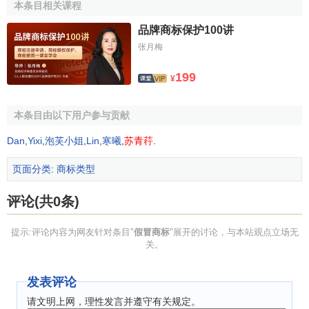
本条目相关课程
时向公安部门控告，使用《刑法》保护自己的合法权益不受
品牌商标保护100讲
侵犯。
张月梅
199
¥
本条目由以下用户参与贡献
Dan
,
Yixi
,
泡芙小姐
,
Lin
,
寒曦
,
苏青荇
.
页面分类
:
商标类型
评论(共0条)
提示:评论内容为网友针对条目"
假冒商标
"展开的讨论，与本站观点立场无
关。
发表评论
请文明上网，理性发言并遵守有关规定。