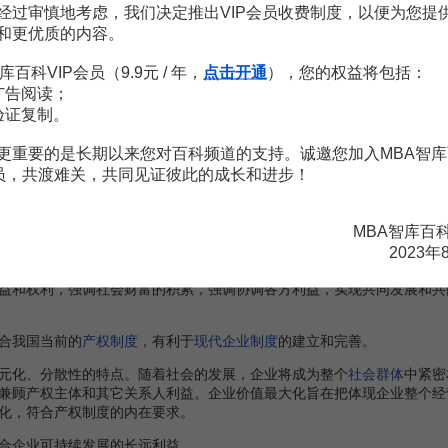
经过审慎地考虑，我们决定推出VIP会员收费制度，以便为您提
害关系人的目标。另外，股东财富最大化要求资本市场必须是有效的，因
和更优质的内容。
普遍性，上市公司的比例还较小，
证券市场
还不完善．
投机
的气氛浓厚
大化”更加恰当，更具有现实意义。
库百科VIP会员（9.9元 / 年，
点击开通
），您的权益将包括：
广告阅读；
评价。
验证复制。
调各相关者利益的同时．最大程度地实现了股东的利益。
更重要的是长期以来您对百科频道的支持。诚邀您加入MBA智库
东、债权人、经营者和一般职工都有着自身利益，共同参与构成企业的
会员，共渡难关，共同见证彼此的成长和进步！
业的财富增加后。股东、债权人、经营者和职工的利益都会增加，同时，
务管理的良性环循。使得股东利益得到了最大程度的满足。
MBA智库百
符合我国的国情。
2023年
为政治制度、以市场经济为
经济模式
的国家．
企业制度
尚处于起步阶段
益和权利，强调社会财富的积累，强调协调各方利益，实现共同发展和共
合我国当前的
产权制度
，有利于
现代企业制度
的建立和完善。
化、分散性的特点。随着社会的发展，企业将成为整个
社会群体
中紧密
兼顾产权主体和其它关系人利益。企业价值最大化旨在把体现企业整个经
化，符合产权制度的内在要求。
企业可持续发展的长远利益。