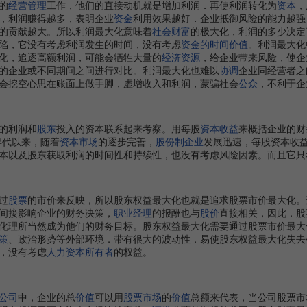
的
经营管理
工作，他们的直接动机就是增加利润．再使利润转化为
资本
，
，利润赚得越多，表明企业
资金
利用效果越好．企业抵御风险的能力越强
的贡献越大。所以利润最大化意味着
社会财富
的极大化，利润的多少决定
陷，它没有考虑利润发生的时间，没有考虑
资金的时间价值
。利润最大化
化，追逐高额利润，可能会牺牲大量的
经济资源
，给企业带来风险，使企
的企业或不同期间之间进行对比。利润最大化也难以
协调
企业同经营者之
会挖空心思在账面上做手脚，虚增收入和利润，蒙骗社会
公众
，不利于企
的利润和
股东
投入的资本联系起来考察。用每股
资本收益
来概括企业的财
年代以来，随着
资本市场
的逐步完善，
股份制企业
发展迅速，每股资本收
本以及股东获取利润的时间性和持续性，也没有考虑风险因素。而且它只
过
股票
的市价来反映，所以股东权益最大化也就是追求股票市价最大化。
间接影响企业的财务决策，
职业经理
的报酬也与
股价
直接相关，因此．股
化理所当然成为他们的财务目标。股东权益最大化需要通过股票市价最大
策
、政治形势等外部环境．带有很大的波动性．易使股东权益最大化失去
，没有考虑
人力资本所有者
的权益。
公司
中，企业的总
价值
可以用
股票市场
的
价值
总额来代表，当公司股票市