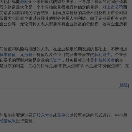
大化目标能
激励
企业采用最优的财务决策．它考虑了资金的时间价值和
股东财富最大化是一个十分抽象且很难具体确定的目标。对
上市公司
而
受诸多因素影响的综合结果，因而股票价格的高低不能反映上市公司财
富最大化目标也难以兼顾其他财务关系人的利益。由于企业是所有者的
会公众等．无论何种关系人都要享有企业财富的分配权．这与企业所有
间价值和风险与报酬的关系。在企业稳定长期发展的基础上，不断增加
资本价值
、
无形资产
价值以及企业目前及未来潜在的
获利能力
。企业价
它要求的理财对象是企业的
总资产
，财务目标主体是
利益相关者
的企
是股东的利益．关心的目标是如何“做大蛋糕”而不是如何“分配蛋糕”。在
[
编辑
]
的影响主要通过召开
股东大会
或
董事会
以投票表决的形式进行。中小股
经营成果
进行监督。