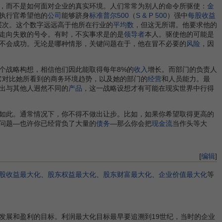
，而不是如何面对企业的真实环境。人们常常为别人的命令所驱使：
金
执行官希望他的
公司
能够跻身
标准普尔500
（
S & P 500
）强中
每股收益
层次。这个数字远远高于他所在行业的
平均数
，但这无所谓。他要求他的
走向失败的号令。有时，不实事求是的是
领导者
本人。驱使他的可能是
不会成功。无论是哪种情形，关键问题在于，他在冒不必要的
风险
，因
个战略构想，相信他们因此能取得每年8%的
收入
增长。而部门的负责人
它对比她所看到的商务环境趋势，以及她的部门的
经营
和人员能力。最
出与其他人迥然不同的
产品
，这一战略设想才有可能在现实世界中行得
如此。通常情况下，你不得不做出让步。比如，如果你希望取得更高的
问题—也许你已经背负了大量的
债务
—那么你会把
现金流
当作头等大
[
编辑
]
股收益最大化
、
股东权益最大化
、
股东财富最大化
、
企业价值最大化
等
展和盈利的目标。利润最大化目标最早要追溯到19世纪，当时的企业