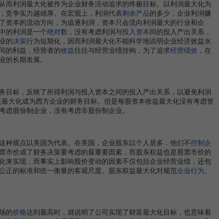
从而利润最大化被作为企业财务活动追求的终极目标。以利润最大化为
，竞争实力越雄厚。在宏观上，利润代表
剩余产品
的多少，企业利润赚
了资本的流动方向，为追逐利润，资本只会流向利润最大的行业和企
中的利润是一个
绝对数
，没有考虑利润与
投入资本
间的投入产出关系，
业的
决策
行为短期化，因而利润最大化不能科学地说明企业经济效益水
间的利益，经营者的
收益
往往与经营业绩挂钩，为了追求
经营绩效
，在
业的长期发展。
务目标，反映了所得利润与投入资本之间的投入产出关系，以避免利润
益最大化成为西方企业的财务目标。但是每股资本收益最大化没有考虑资
考虑股份制企业，没有考虑非股份制企业。
这种观点以美国为代表。在美国，企业股东以个人居多．他们不
控制
企
票市价成了财务决策要考虑的最重要因素，而股东权益也是股票市价的
化来实现，而事实上影响股价变动的因素不仅包括企业经营业绩，还包
公正的标准和统一衡量的客观尺度。股东权益最大化对规范
企业行为
、
场的
价格
达到最高时，就说明了公司实现了财富最大化目标，也意味着