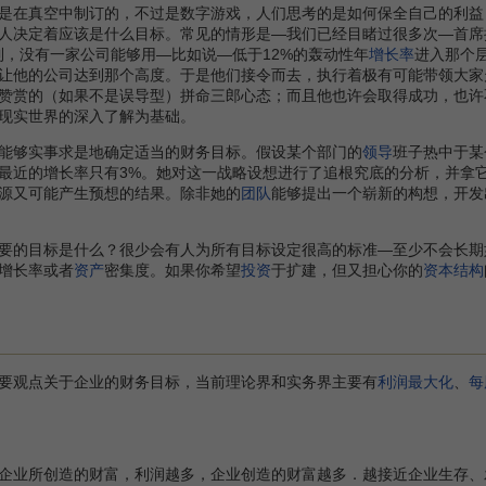
在真空中制订的，不过是数字游戏，人们思考的是如何保全自己的利益
人决定着应该是什么目标。常见的情形是—我们已经目睹过很多次—首席
到，没有一家公司能够用—比如说—低于12%的轰动性年
增长率
进入那个
让他的公司达到那个高度。于是他们接令而去，执行着极有可能带领大家
赞赏的（如果不是误导型）拼命三郎心态；而且他也许会取得成功，也许
现实世界的深入了解为基础。
够实事求是地确定适当的财务目标。假设某个部门的
领导
班子热中于某
最近的增长率只有3%。她对这一战略设想进行了追根究底的分析，并拿
源又可能产生预想的结果。除非她的
团队
能够提出一个崭新的构想，开发
的目标是什么？很少会有人为所有目标设定很高的标准—至少不会长期
增长率或者
资产
密集度。如果你希望
投资
于扩建，但又担心你的
资本结构
观点关于企业的财务目标，当前理论界和实务界主要有
利润最大化
、
每
业所创造的财富，利润越多，企业创造的财富越多．越接近企业生存、发