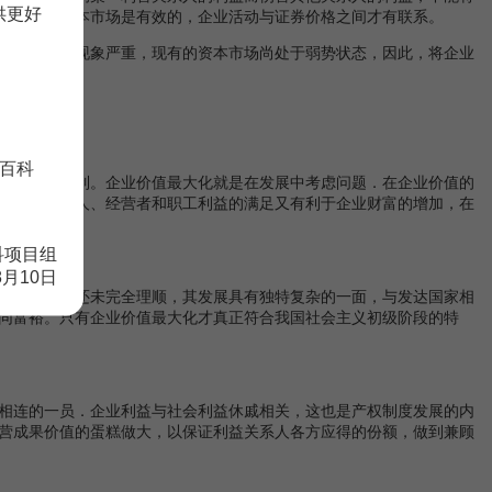
供更好
为只有当资本市场是有效的，企业活动与证券价格之间才有联系。
，
庄家
炒作现象严重，现有的资本市场尚处于弱势状态，因此，将企业
百科
利益均衡体制。企业价值最大化就是在发展中考虑问题．在企业价值的
股东、债权人、经营者和职工利益的满足又有利于企业财富的增加，在
科项目组
8月10日
，企业
产权
还未完全理顺，其发展具有独特复杂的一面，与发达国家相
同富裕。只有企业价值最大化才真正符合我国社会主义初级阶段的特
相连的一员．企业利益与社会利益休戚相关，这也是产权制度发展的内
营成果价值的蛋糕做大，以保证利益关系人各方应得的份额，做到兼顾