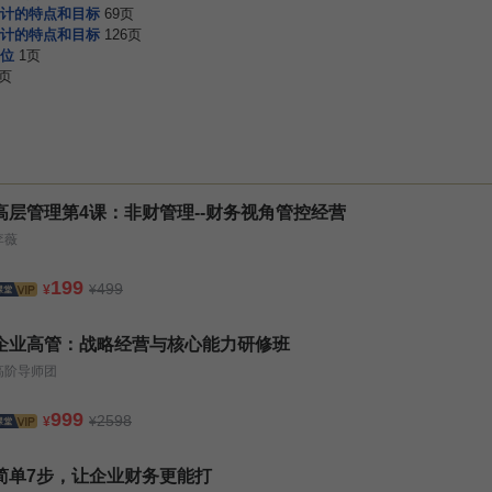
计的特点和目标
69页
计的特点和目标
126页
位
1页
1页
高层管理第4课：非财管理--财务视角管控经营
李薇
199
499
¥
¥
企业高管：战略经营与核心能力研修班
高阶导师团
999
2598
¥
¥
简单7步，让企业财务更能打