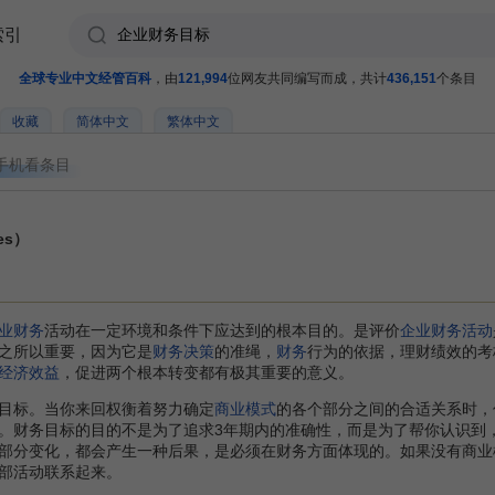
索引
全球专业中文经管百科
，由
121,994
位网友共同编写而成，共计
436,151
个条目
收藏
简体中文
繁体中文
手机看条目
ves）
业财务
活动在一定环境和条件下应达到的根本目的。是评价
企业财务活动
之所以重要，因为它是
财务决策
的准绳，
财务
行为的依据，理财绩效的考
经济效益
，促进两个根本转变都有极其重要的意义。
标。当你来回权衡着努力确定
商业模式
的各个部分之间的合适关系时，
。财务目标的目的不是为了追求3年期内的准确性，而是为了帮你认识到
部分变化，都会产生一种后果，是必须在财务方面体现的。如果没有商业
部活动联系起来。