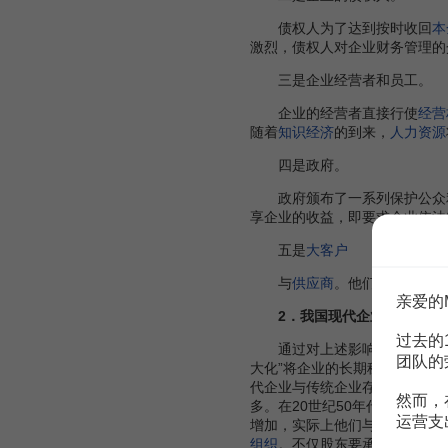
债权人为了达到按时收回
本
激烈，债权人对企业财务管理的
三是企业经营者和员工。
企业的经营者直接行使
经营
随着
知识经济
的到来，
人力资源
四是政府。
政府颁布了一系列保护公众
享企业的收益，即要求企业依法
五是
大客户
与
供应商
。他们为企业提供
亲爱的
2．我国现代企业财务目标
过去的
通过对上述影响我国财务目标制
团队的
大化”将企业的长期稳定发展摆
代企业与传统企业存在很大差异
然而，
多。在20世纪50年代以前，企
运营支
增加，实际上他们与股东承担着
组织
。不仅股东要承担相当大的