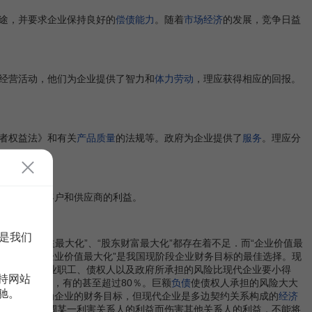
途，并要求企业保持良好的
偿债能力
。随着
市场经济
的发展，竞争日益
经营活动，他们为企业提供了智力和
体力劳动
，理应获得相应的回报。
者权益法》和有关
产品质量
的法规等。政府为企业提供了
服务
。理应分
充分考虑大客户和供应商的利益。
是我们
“股东权益最大化”、“股东财富最大化”都存在着不足．而“企业价值最
发展
．因而“企业价值最大化”是我国现阶段企业财务目标的最佳选择。现
后收益
。企业职工、债权人以及政府所承担的风险比现代企业要小得
持网站
般超过60％，有的甚至超过80％。巨额
负债
使债权人承担的风险大大
驰。
富最大化”作为企业的财务目标，但现代企业是多边契约关系构成的
经济
企业不能强调某一利害关系人的利益而伤害其他关系人的利益，不能将