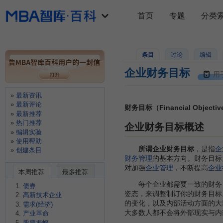
首页
专题
分类
条目
讨论
编辑
企业财务目标
用
最新资讯
最新评论
财务目标（Financial Objecti
最新推荐
热门推荐
企业财务目标概述
编辑实验
使用帮助
所谓企业财务目标
，是指
企
创建条目
财务管理
的基本方向。财务目标
对加强
企业管理
，不断提高
企业
本周推荐
最多推荐
每个企业都需要一致的财务目
债券
姿态，来调整制订你的财务目标
高新技术企业
的变化，以及内部活动方面的大
需求(经济)
大多数人都不会将外部现实与内
产业革命
股票振幅