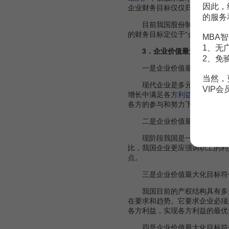
因此，
企业财务目标仅仅归结为某一利
的服务
目前我国股份制企业还不具有
的财务目标定位于“企业价值最
MBA智
1、无
3．企业价值最大化目标的
2、免
一是企业价值最大化目标在协
当然，
现代企业是多元化的企业，股
VIP
增长中满足各方
利益关系
。当企
各方的参与和努力下，实现了财
二是企业价值最大化目标更
现阶段我国是一个以社会主义
比，我国企业更应强调职工的利
点。
三是企业价值最大化目标符
我国目前的产权结构具有多元
在要求和趋势。它要求企业必须
各方利益，实现各方利益的最优
四是企业价值最大化目标符合