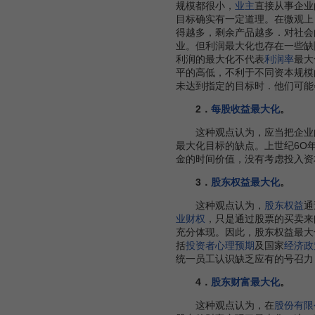
规模都很小，
业主
直接从事企业
目标确实有一定道理。在微观上
得越多，剩余产品越多．对社会
业。但利润最大化也存在一些缺
利润的最大化不代表
利润率
最大
平的高低，不利于不同资本规模
未达到指定的目标时．他们可能
2．
每股收益最大化
。
这种观点认为，应当把企业
最大化目标的缺点。上世纪6O
金的时间价值，没有考虑投入资
3．
股东权益最大化
。
这种观点认为，
股东权益
通
业财权
，只是通过股票的买卖来
充分体现。因此，股东权益最大
括
投资者心理预期
及国家
经济政
统一员工认识缺乏应有的号召力
4．
股东财富最大化
。
这种观点认为，在
股份有限