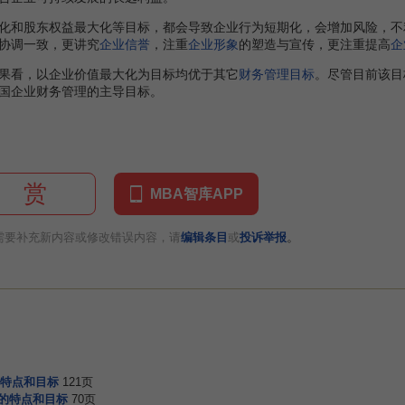
和股东权益最大化等目标，都会导致企业行为短期化，会增加风险，不
协调一致，更讲究
企业信誉
，注重
企业形象
的塑造与宣传，更注重提高
企
看，以企业价值最大化为目标均优于其它
财务管理目标
。尽管目前该目
国企业财务管理的主导目标。
赏
MBA智库APP
。
需要补充新内容或修改错误内容，请
编辑条目
或
投诉举报
特点和目标
121页
计的特点和目标
70页