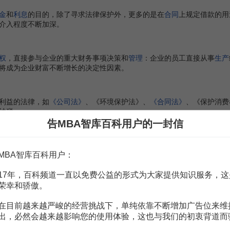
金
和
利息
的目的，除了寻求法律保护外，更多的是在
合同
上规定借款的用
介入程度不断加深。
权
，直接参与企业的重大财务事项决策和
管理
：企业的员工直接从事
生产
将成为企业财富不断增长的决定性因素。
利益的法律，如
《公司法》
、《环境保护法》、
《合同法》
、《保护消费
纳税。
告MBA智库百科用户的一封信
了较为稳定的“
市场资本
”，企业不能漠视他们的利益，确定财务目标时要
MBA智库百科用户：
的选择。
17年，百科频道一直以免费公益的形式为大家提供知识服务，这
定的利害关系人因素的分析，考虑到“利润最大化”、“每股权益最大化”、
荣幸和骄傲。
在首位。强调在企业价值增长中考虑各
利益集团
的权益．注重企业
可持续
。传统企业的股东承担了企业的
剩余风险
，也享受经济发展带来的全部
税
在目前越来越严峻的经营挑战下，单纯依靠不断增加广告位来维
业的
资产负债率
很低，一般不超过50％。而现代的企业资产负债率较高，一
出，必然会越来越影响您的使用体验，这也与我们的初衷背道而
共同的风险。传统思路考虑财务目标时更多考虑股东利益，选择“股东财
风险，而且职工、债权人、政府和相关利益者也要承担很大风险。因此，