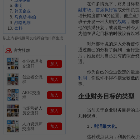
在许多情况下，财务目标都是
朱明
融市场
、
首席执行官
或分部负责
韩国企业
增长幅度前1/4的位置。他注意
马克斯·韦伯
班子开发一种大胆的
战略
，能够
战略规划
他的执拗狂妄，或者是一种令人
饮料
为他在设定目标的时候没有以对
以上内容根据网友推荐自动排序生成
对外部环境的深入分析使你能
通过自己的分析了解到，全行业
官方社群
后，她意识到自己拥有的综合资
企业管理者
通。
加入
交流群
你为自己的企业设定的最重要
创业者交流
利润
，你也许不得不接受较低的
加入
群
事。
AIGC交流
企业财务目标的类型
加入
群
市场营销人
当前关于企业财务目标的主要
加入
员交流群
几种观点。
人力资源师
1．
利润最大化
。
加入
交流群
这种观点认为，利润代表了企