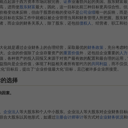
观点起源于西方资本市场比较完善、
证券
业蓬勃兴起的美国。股东财富最
高，进而使
股东财富
最大，因此，这一目标比前三种目标更具综合性。但
价格变动来反映，但由于股票价格的变动不是
公司业绩
唯一的反映，而是
化目标在实际工作中就难以被企业管理当局和财务管理人所把握。股东财
者，而企业的财务关系人，除了股东，还包括
债权人
、经营者、职工和社
化就是通过企业财务上的合理经营，采取最优的
财务政策
，充分考虑时
大。企业的价值除了企业存量资产的
重置价值
外．还包括企业重要的
人力
值，各种资产的投入回报又来源于对资产最有效的配置和最合理的运用，
益指向是企业价值，体现了利益相关者所有签约方的
共同利益
，而不仅仅
大化”目标后，提出了“企业价值最大化”目标，且已被许多企业所接受。
标的选择
响因素。
、
企业法人
等大股东和个人中小股东。企业法人等大股东对企业财务目标
联合大股东以其他形式，如通过
注册会计师审计
等方式对
企业财务状况
和