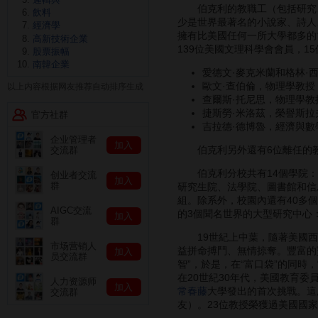
伯克利的教職工（包括研究、教
飲料
少是世界最著名的小說家、詩人
經濟學
擁有比美國任何一所大學都多的
高新技術企業
139位美國文理科學會會員，1
股票振幅
南韓企業
愛德文·麥克米蘭和格林·
歐文·查伯倫，物理學教授
以上内容根据网友推荐自动排序生成
查爾斯·托尼思，物理學教
捷斯勞·米洛茲，榮譽斯拉
官方社群
吉拉德·德博魯，經濟與數
企业管理者
加入
伯克利另外還有6位離任的
交流群
伯克利分校共有14個學院：化
创业者交流
加入
群
研究生院、法學院、圖書館和信
組。除系外，校園內還有40多
AIGC交流
的3個聞名世界的大型研究中心
加入
群
19世紀上中葉，隨著美國西進
市场营销人
益拼命搏鬥、無情掠奪。豐富的
加入
员交流群
智”，於是，在“富口袋”的同時，
在20世紀30年代，美國教育委
人力资源师
加入
常春藤
大學發出的首次挑戰。這所
交流群
友）。23位教授榮獲過美國國