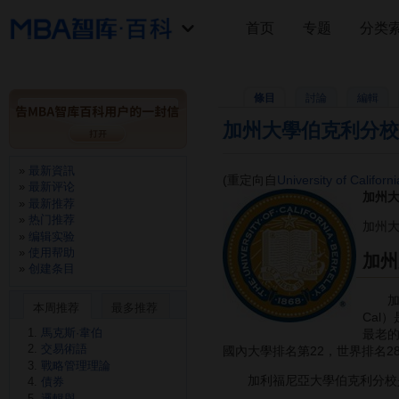
首页
专题
分类
條目
討論
編輯
加州大學伯克利分校
最新資訊
(重定向自
University of Californ
最新评论
加州大學
最新推荐
热门推荐
加州大
编辑实验
使用帮助
加州
创建条目
加利福尼
本周推荐
最多推荐
Cal
馬克斯·韋伯
最老的一
交易術語
國內大學排名第22，世界排名2
戰略管理理論
加利福尼亞大學伯克利分校
債券
邏輯與