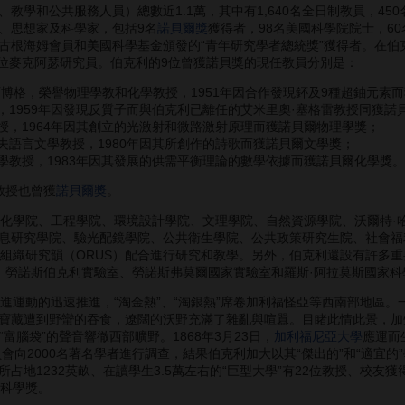
學和公共服務人員）總數近1.1萬，其中有1,640名全日制教員，45
、思想家及科學家，包括9名
諾貝爾獎
獲得者，98名美國科學院院士，6
古根海姆會員和美國科學基金頒發的“青年研究學者總統獎”獲得者。在伯
5位麥克阿瑟研究員。伯克利的9位曾獲諾貝獎的現任教員分別是：
西博格，榮譽物理學教和化學教授，1951年因合作發現鈈及9種超鈾元素
，1959年因發現反質子而與伯克利已離任的艾米里奧·塞格雷教授同獲諾
授，1964年因其創立的光激射和微路激射原理而獲諾貝爾物理學獎；
夫語言文學教授，1980年因其所創作的詩歌而獲諾貝爾文學獎；
學教授，1983年因其發展的供需平衡理論的數學依據而獲諾貝爾化學獎。
教授也曾獲
諾貝爾獎
。
學院、工程學院、環境設計學院、文理學院、自然資源學院、沃爾特·
息研究學院、驗光配鏡學院、公共衛生學院、公共政策研究生院、社會福利
個組織研究韻（ORUS）配合進行研究和教學。另外，伯克利還設有許多
：勞諾斯伯克利實驗室、勞諾斯弗莫爾國家實驗室和羅斯·阿拉莫斯國家科
運動的迅速推進，“淘金熱”、“淘銀熱”席卷加利福怪亞等西南部地區。
寶藏遭到野蠻的吞食，遼闊的沃野充滿了雜亂與喧囂。目睹此情此景，加
“富腦袋”的聲音響徹西部曠野。1868年3月23日，
加利福尼亞大學
應運而
員會向2000名著名學者進行調查，結果伯克利加大以其“傑出的”和“適宜的
占地1232英畝、在讀學生3.5萬左右的“巨型大學”有22位教授、校友獲
家科學獎。