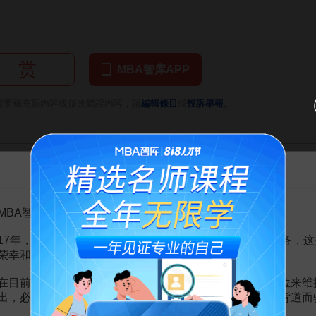
赏
MBA智库APP
。
需要補充新內容或修改錯誤內容，請
編輯條目
或
投訴舉報
學位培養模式的研究與借鑒
4頁
告MBA智库百科用户的一封信
學項目
4頁
學項目
4頁
學項目
4頁
MBA智库百科用户：
校_事實表：加利福尼亞州保全工作隊伍的人口統計學和職業特征-14頁
14頁
報價
22頁
17年，百科频道一直以免费公益的形式为大家提供知识服务，这
荣幸和骄傲。
低州外學生錄取標準
4頁
表分析,加州大學MBA)
37頁
在目前越来越严峻的经营挑战下，单纯依靠不断增加广告位来维
s(財務報表分析,加州大學MBA)
37頁
出，必然会越来越影响您的使用体验，这也与我们的初衷背道而