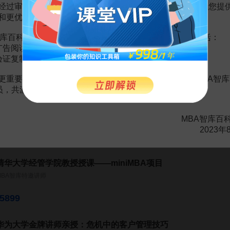
经过审慎地考虑，我们决定推出VIP会员收费制度，以便为您提
和更优质的内容。
库百科VIP会员（9.9元 / 年，
点击开通
），您的权益将包括：
复旦名师讲《资治通鉴》：重拾国学经典的大智慧
广告阅读；
姜鹏
验证复制。
68
¥
更重要的是长期以来您对百科频道的支持。诚邀您加入MBA智库
会员，共渡难关，共同见证彼此的成长和进步！
《最受欢迎的哈佛大学幸福课》
王柳珍
MBA智库百
2023年
43.75
¥
清华大学经管学院教授授课——miniMBA项目
MBA智库特邀讲师
5899
华为大学金牌讲师亲授：危机中的客户管理技巧