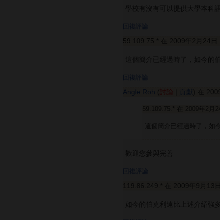
學校有沒有可以提供大學本科語言
回複評論
59.109.75.* 在 2009年2月24日
這個簡介已經過時了，如今的
回複評論
Angle Roh
(
討論
|
貢獻
) 在 20
59.109.75.* 在 2009年2月
這個簡介已經過時了，如
歡迎您參與完善
回複評論
119.86.249.* 在 2009年9月13
如今的伯克利遠比上述介紹強多