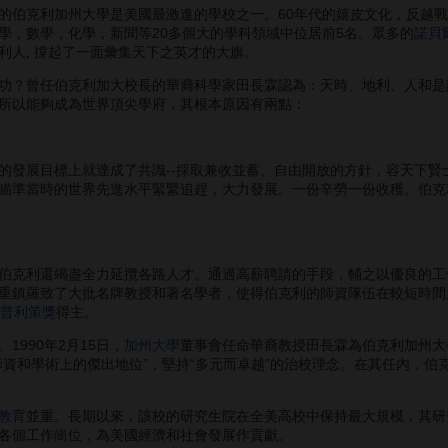
伯克利加州大學是美國最激進的學校之一。60年代的嬉皮文化，反越戰
學，數學，化學，新聞等20多個大的學科領域中位居前5名。眾多的
諾貝
利人, 撐起了一面彙集天下之英才的大旗。
？曾任伯克利加大校長的華裔科學家田長霖認為：天時、地利、人和是
所以能夠成為世界頂尖學府，其根本原因有兩點：
展目標上就達成了共識--採取兼收並蓄、自由開放的方針，容天下賢
瞄準當時的世界先進水平緊緊追趕，大力發展。一份辛勞一份收穫。伯克利
克利還竭盡全力延攬各路人才。通過高薪聘請的手段，輔之以優良的工
重鎮羅致了大批名牌教授和著名學者，使得伯克利的師資隊伍在較短時間
普利策獎
得主。
990年2月15日，
加州大學
董事會任命華裔教授田長霖為伯克利加州大
師資和學術上的傑出地位”，堅持“多元而卓越”的治校理念。在其任內，伯
教育
並重。長期以來，該校的研究生院在全美高校中保持最大規模，其研
各個工作崗位，為美國經濟和社會發展作貢獻。