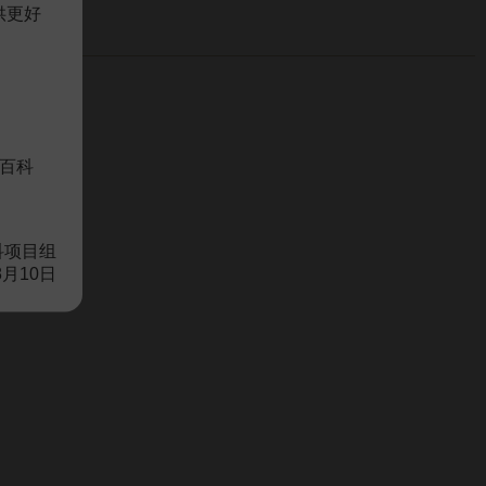
供更好
百科
科项目组
8月10日