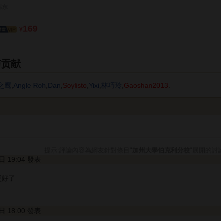
韦东
169
¥
与贡献
之鹰
,
Angle Roh
,
Dan
,
Soylisto
,
Yixi
,
林巧玲
,
Gaoshan2013
.
提示:評論內容為網友針對條目"
加州大學伯克利分校
"展開的討
1日 19:04 發表
更好了
9日 18:00 發表