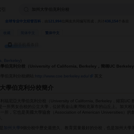
索引
全球专业中文经管百科
，由
121,994
位网友共同编写而成，共计
436,154
个条目
收藏
简体中文
繁体中文
用手机看条目
ia, Berkeley
)
伯克利分校（University of California, Berkeley，簡稱UC Berkele
學伯克利分校網站:
http://www.coe.berkeley.edu/
英文
大學伯克利分校簡介
亞大學伯克利分校（University of California, Berkeley，縮寫UC 
）是一所男女合校的公立大學，位於舊金山東灣柏克萊市的山丘上。加大柏
所，它也是美國大學協會（Association of American Universiti
8。
是
加州大學
9個分校中歷史最悠久、教育質量最好的分校，也是加州大學