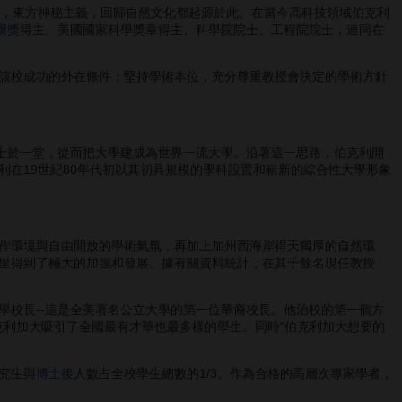
，東方神秘主義，回歸自然文化都起源於此。在當今高科技領域伯克利
爾獎
得主、美國國家科學獎章得主、科學院院士、工程院院士，連同在
該校成功的外在條件；堅持學術本位，充分尊重教授會決定的學術方針
士於一堂，從而把大學建成為世界一流大學。沿著這一思路，伯克利開
在19世紀80年代初以其初具規模的學科設置和嶄新的綜合性大學形象
作環境與自由開放的學術氣氛，再加上加州西海岸得天獨厚的自然環
里得到了極大的加強和發展。據有關資料統計，在其千餘名現任教授
學校長--這是全美著名公立大學的第一位華裔校長。他治校的第一個方
克利加大吸引了全國最有才華也最多樣的學生。同時"伯克利加大想要的
究生與
博士後
人數占全校學生總數的1/3。作為合格的高層次專家學者，