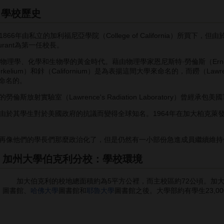
：學校歷史
年由私立的加利福尼亞學院（College of California）所買下
urant為第一任校長。
學、化學和生物學的黃金時代。藉由物理學家恩尼斯特·勞倫斯（Ernest 
lium）和鉲（Californium）是為表揚這間大學來命名的，而鐒（Lawre
字來命名的。
射實驗室（Lawrence's Radiation Laboratory）曾經承
學生對於美國政府的抗議而變得全球知名。1964年在加大柏克萊發起的言論自
像他們的學長們那麼政治化了，但是仍然有一小部份急進成員繼續維持
加州大學伯克利分校：學校環境
加大伯克利的校地總面積約為5平方公裡，而主校區約72公頃。加大
圖書館、
哈佛大學
圖書館和
耶魯大學
圖書館之後。大學部約有學生23,00