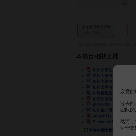
本條目對我有幫助
104
如果您認為本條目還有待完善，
本條目相關文檔
加州大學伯克利分校專業
加州大學河濱分校短期訪
加州大學河濱分校短期訪
加州大學河濱分校短期訪
亲爱的
加利福尼亞大學伯克利分
伯克利微信運營方案以及
过去的
伯克利雲計算白皮書
6頁
团队的
加州審計署：加州大學降
ofCashFlows(財務報
然而，
StatementAnalysi
运营支
更多相關文檔