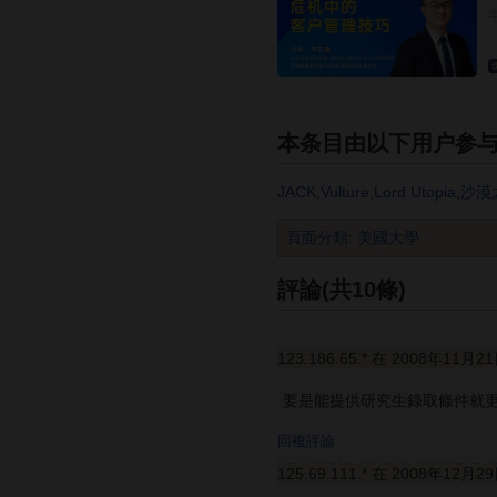
本条目由以下用户参
JACK
,
Vulture
,
Lord Utopia
,
沙漠
頁面分類
:
美國大學
評論(共10條)
123.186.65.* 在 2008年11月2
要是能提供研究生錄取條件就
回複評論
125.69.111.* 在 2008年12月2