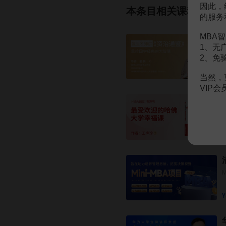
因此，
本条目相关课程
的服务
MBA智
1、无
2、免
当然，
VIP
¥