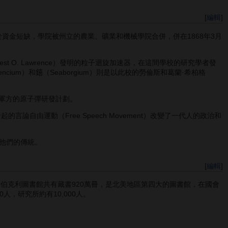
[
編輯
]
，但由於資金短缺，學院被州立的農業、礦業和機械學院合併，併在1868年3月
O. Lawrence）發明的粒子迴旋加速器，在這間學校的研究學者發
ncium）和𨭎（Seaborgium）則是以此校的勞倫斯和葛蘭·希柏格
包美國軍方的原子彈研發計劃。
由運動（Free Speech Movement）改變了一代人的政治和
他們的傳統。
[
編輯
]
伯克利圖書館共有藏書920萬冊，是北美地區第四大的圖書館，在國會
0人，研究所約有10,000人。