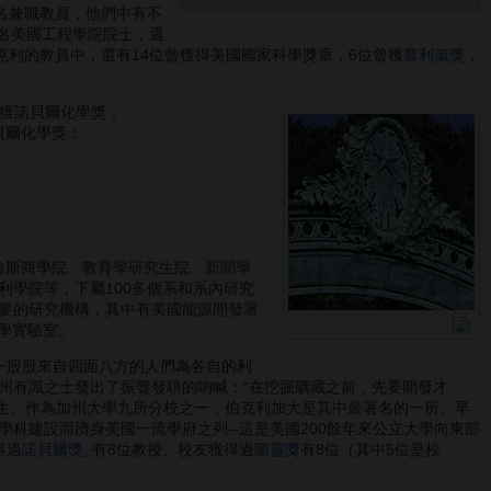
0名兼職教員，他們中有不
0名美國工程學院院士，還
克利的教員中，還有14位曾獲得美國國家科學獎章，6位曾獲
普利策獎
，
而獲諾貝爾化學獎；
貝爾化學獎；
哈斯商學院、教育學研究生院、新聞學
學院等，下屬100多個系和系內研究
重要的研究機構，其中有美國能源開發署
學實驗室。
一股股來自四面八方的人們為各自的利
州有識之士發出了振聾發聵的吶喊：“在挖掘礦藏之前，先要開發才
生。作為加州大學九所分校之一，伯克利加大是其中最著名的一所。早
”學科建設而躋身美國一流學府之列--這是美國200餘年來公立大學向東部
得過
諾貝爾獎
, 有8位教授、校友獲得過
圖靈獎
有8位（其中5位是校