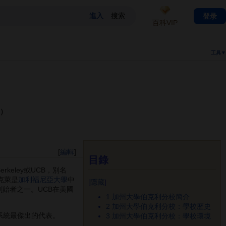
登录
百科VIP
工具▼
y）
[
編輯
]
目錄
Berkeley或UCB，別名
克萊是
加利福尼亞大學
中
[
隱藏
]
es）的創始者之一。UCB在美國
1
加州大學伯克利分校簡介
2
加州大學伯克利分校：學校歷史
系統最傑出的代表。
3
加州大學伯克利分校：學校環境