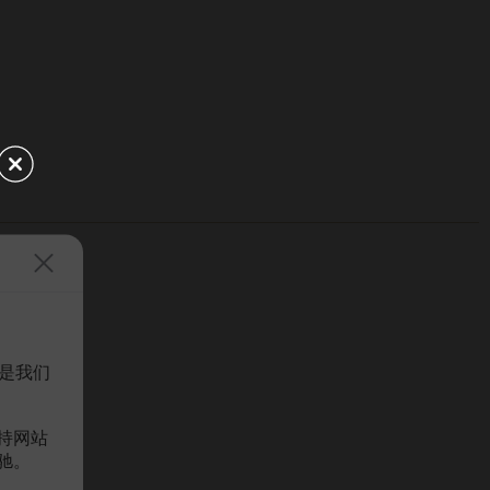
是我们
持网站
驰。