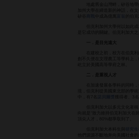
地處舊金山灣畔，矽谷地帶的
加州大學在締造新的神話，在文
矽谷
商戰
中成為億萬
富翁
的伯克
伯克利加州大學何以如此成功
是它成功的關鍵。伯克利加大之
一．是目光遠大
在建校之初，校方在伯克利的發
創不久便在文理農工等學科上，
屹立於美國高等學府之林。
二．是重視人才
在加速發展各學科的同時，伯
境，伯克利從美國東北部的學術
中，有7名
諾貝爾獎
獲得者、3名
伯克利加大以多元文化著稱。1
向就是“致力維持伯克利加大在
頂尖人才，80%都爭取到了。
伯克利加大本科生與
研究生
他們源源不斷地奔向美國社會的