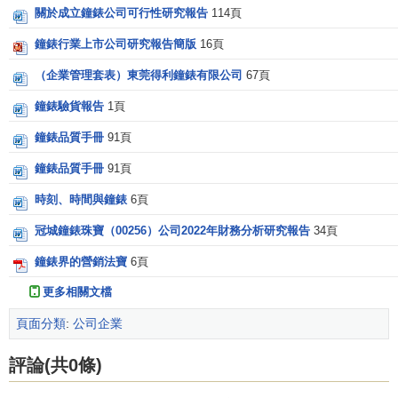
關於成立鐘錶公司可行性研究報告
114頁
鐘錶行業上市公司研究報告簡版
16頁
（企業管理套表）東莞得利鐘錶有限公司
67頁
鐘錶驗貨報告
1頁
鐘錶品質手冊
91頁
鐘錶品質手冊
91頁
時刻、時間與鐘錶
6頁
冠城鐘錶珠寶（00256）公司2022年財務分析研究報告
34頁
鐘錶界的營銷法寶
6頁
更多相關文檔
頁面分類
:
公司企業
評論(共0條)