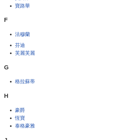
寶路華
F
法穆蘭
芬迪
芙麗芙麗
G
格拉蘇蒂
H
豪爵
恆寶
泰格豪雅