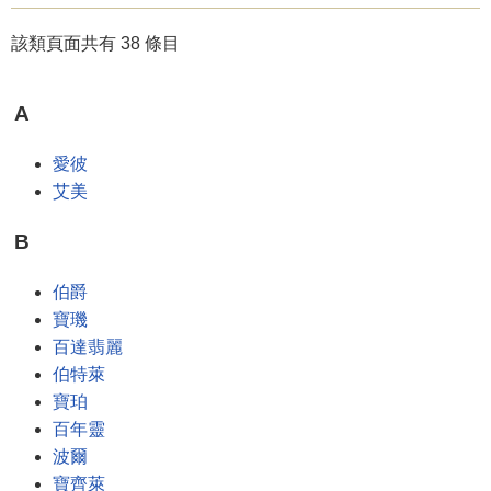
該類頁面共有 38 條目
A
愛彼
艾美
B
伯爵
寶璣
百達翡麗
伯特萊
寶珀
百年靈
波爾
寶齊萊