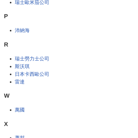
瑞士歐米茄公司
P
沛納海
R
瑞士勞力士公司
斯沃琪
日本卡西歐公司
雷達
W
萬國
X
蕭邦