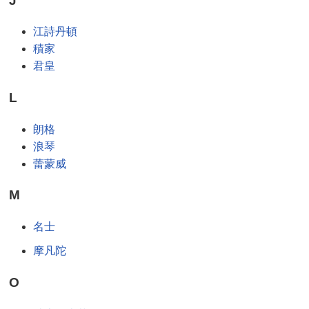
J
江詩丹頓
積家
君皇
L
朗格
浪琴
蕾蒙威
M
名士
摩凡陀
O