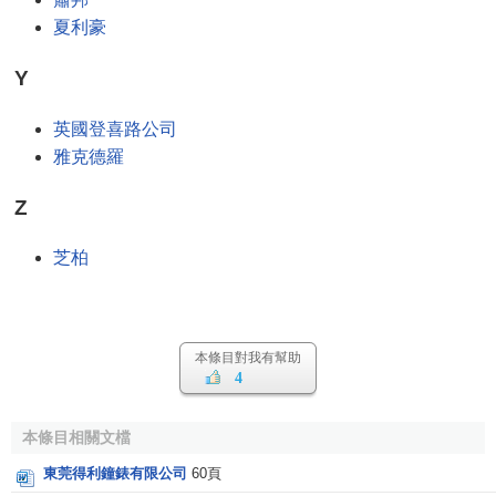
夏利豪
Y
英國登喜路公司
雅克德羅
Z
芝柏
本條目對我有幫助
4
本條目相關文檔
東莞得利鐘錶有限公司
60頁