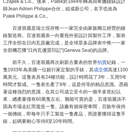
Czapek & Co.。後來，Patek於1844年轉為與希臘鐘錶設計
師Jean Adrien Philippe合伙，組成新公司，名字也改為
Patek Philippe & Co.。
百達翡麗是瑞士現存惟一一家完全由家族獨立經營的鐘
錶製造商。百達翡麗表一向重視外形設計與製作工序，製表
工序全部在日內瓦原廠完成，是全球眾多品牌表中惟一一家
全部機芯獲“日內瓦優質印記”(Geneva Seal)的品牌。
前不久，百達翡麗再次刷新古董表的世界
拍賣
紀錄，一
隻1933年為美國一位銀行家定製的手錶，其
成交價
高達1100
萬美元。這隻表具有24種功能，設計時間花了3年，又用5年
時間才製成。一隻表生產了8年，這是何等的精品意識。憑藉
著這種強烈的意識，在其公司成立至今的一個半多世紀以
來，總產量僅有60萬隻左右。難能可貴的是，百達翡麗決不
因為市場走紅而濫造一隻。該廠有個保密車間，百餘年保持
一個傳統，即每年只手工製造一隻產品，而誰要獲得這隻手
錶，起碼要耐心等待8至10年時間。