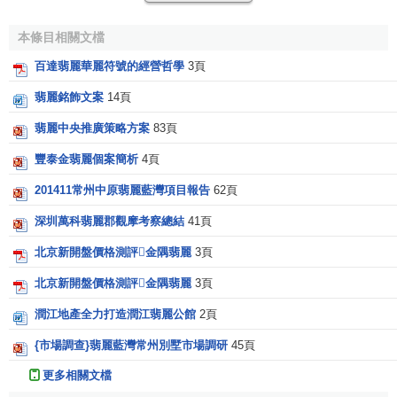
鐘錶師精通這七種古代流傳下來的工藝，並且結合了藝術、
技巧、技術及對工藝的熱愛。這些傳統工藝得以保存下來，
本條目相關文檔
百達翡麗善用這些技能，製成精確細緻的鐘錶，流傳後世。
百達翡麗華麗符號的經營哲學
3頁
由於以人工精製的手錶耗時極多，百達翡麗每年產量不
翡麗銘飾文案
14頁
足二萬隻。這麼稀少的產量，常讓表迷是「有錢也買不到」
的愁恫，96年底，百達翡麗錶廠成功地將分散於各地的生產
翡麗中央推廣策略方案
83頁
工場集中到新完工的總廠後，今年，在巴塞爾大展中，PP總
豐泰金翡麗個案簡析
4頁
裁兼總經理菲利甫·史登恩笑咪咪說：以後，不再受限於二萬
201411常州中原翡麗藍灣項目報告
62頁
隻。
深圳萬科翡麗郡觀摩考察總結
41頁
每隻表皆獲日內瓦標記
北京新開盤價格測評金隅翡麗
3頁
百達翡麗大部份的表內皆獲日內瓦標記（The Geneva
北京新開盤價格測評金隅翡麗
3頁
Seal），這是一個高質內部運行機件的標記。日內瓦標記自
1886年始創以來，訂下製造鐘錶的標準，以確認高超的瑞士
潤江地產全力打造潤江翡麗公館
2頁
鐘錶製造術。
{市場調查}翡麗藍灣常州別墅市場調研
45頁
多年以來，百達翡麗致力建立獨特的風格，其創製的手
更多相關文檔
錶款式可歸納為五大類：Calatrave系列古典表、Nautilus 系