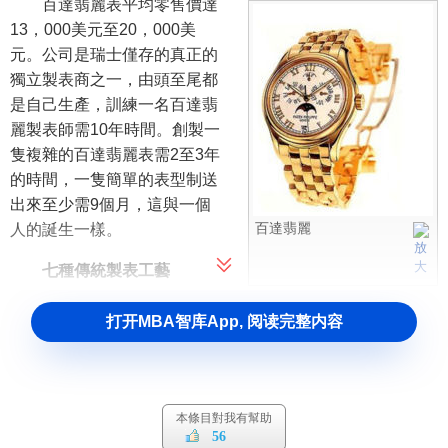
百達翡麗表平均零售價達
13，000美元至20，000美
元。公司是瑞士僅存的真正的
獨立製表商之一，由頭至尾都
是自己生產，訓練一名百達翡
麗製表師需10年時間。創製一
隻複雜的百達翡麗表需2至3年
的時間，一隻簡單的表型制送
出來至少需9個月，這與一個
百達翡麗
人的誕生一樣。
七種傳統製表工藝
瑞士表壇稱這種傳統製造
打开MBA智库App, 阅读完整内容
手法為日內瓦七種傳統製表工藝（The Seven Crafts of
Geneva），即結合設計師、鐘錶師、金匠、錶鏈匠、雕刻
家、瓷畫師及寶石匠的傳統工藝。
本條目對我有幫助
自十七世紀初以來，日內瓦一直是鐘錶業的發展中心，
56