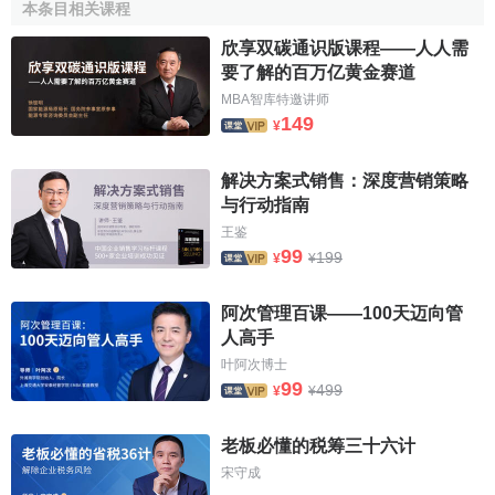
本条目相关课程
列運動表、Golden Ellipse系列名錶、Flamme系列女裝表及
欣享双碳通识版课程——人人需
Gondolo名錶。
要了解的百万亿黄金赛道
*Calatrava系列
MBA智库特邀讲师
149
¥
1932年，百達翡麗推出卓
爾不凡的Calatrava系列男裝腕
解决方案式销售：深度营销策略
表，渾圓錶面，設計典雅，時
与行动指南
至今日，Calatrava系列男女腕
王鉴
Calatrava系列
表仍是百達翡麗最受歡迎的表
99
199
¥
¥
款。就百達翡麗表而言，最受
歡迎的表款肯定是非常不平凡
阿次管理百课——100天迈向管
的，單以Calatrava系列為例，
人高手
就創製了至少24個不同型號。
叶阿次博士
99
499
¥
¥
Calatrava系列是以百達翡麗公司標誌，美麗的Calatrava
十字星（Calatrava Cross）——十字軍曾使用的美麗徽章而
老板必懂的税筹三十六计
命名。圖示Calatrava，手動上鏈腕表，釘紋表環，防水深度
宋守成
25米，
黃金
或白金製造，獲日內瓦優質印記。