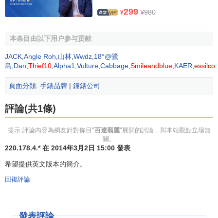
299
980
¥
¥
*Gondolo系列
外型優美的Gondolo系列
本条目由以下用户参与贡献
腕表進一步體現了百達翡麗力
JACK
,
Angle Roh
,
山林
,
Wwdz
,
18°@鷺
致完美的重要方針：銳意排除
島
,
Dan
,
Thief10
,
Alpha1
,
Vulture
,
Cabbage
,
Smileandblue
,
KAER
,
essilco
.
萬難，藉此考驗我們的製表技
Gondolo系列
頁面分類
:
手錶品牌
|
鐘錶公司
術，務求超越極限。
每一型號的Gondolo系列
評論(共1條)
腕表，不論表號是桶形鑲鑽又
提示:評論內容為網友針對條目"
百達翡麗
"展開的討論，與本站觀點立場無
或是邊框呈梯狀的微拱長方形，均為精湛工藝傑作，其他鐘
關。
錶製造商難以相比。手工精製的黃金波浪錶帶特別為
220.178.4.* 在 2014年3月2日 15:00 發表
Gondolo系列腕表而創製，雖然如此，一些型號的Gondolo系
希望提供英文版本的簡介。
列腕表同樣適宜配品質上乘，顏色選擇眾多的真皮錶帶。
回複評論
*Golden Ellipse系列
Golden Ellipse系列線條
發表評論