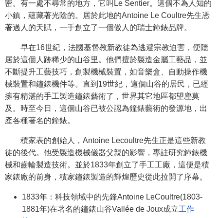
密。有一處不尋常的地方，它叫Le Sentier。這個不為人知的
小鎮，蘊藏著光陰的。居於此地的Antoine Le Coultre先生憑
著過人的天賦，一手創立了一個傲人的瑞士鐘錶品牌。
早在16世紀，法國基督教新教徒為逃避宗教迫害，便隱
居於這個人跡稀少的山谷里。他們擅於製造金屬工藝品，並
不斷提升工藝技巧，創製機械裝置，如音樂盒、自動操作機
械裝置和鐘錶機件等。直到19世紀，這個山谷的居民，已經
擁有精湛的手工製造鐘錶藝術了，世界其它地區都望塵莫
及。時至今日，這個山谷已被公認為鐘錶藝術的發源地，出
產各種著名的鐘錶。
積家表的創始人，Antoine Lecoultre先生正是這些新教
徒的後代。他受製造機械儀器父親的影響，專註研究鐘錶機
械和齒輪製造技術。並於1833年創立了手工工廠，這便是積
家錶廠的前身，積家鐘錶製造的輝煌歷史從此拉開了序幕。
1833年：科技領域中的先鋒Antoine LeCoultre(1803-
1881年)在著名的鐘錶山谷Vallée de Joux成立
工作