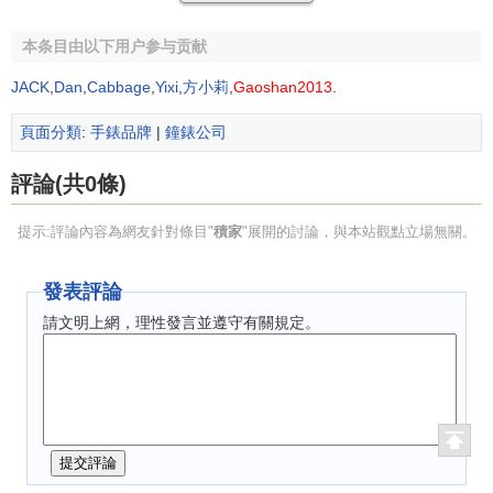
的典範。
本条目由以下用户参与贡献
作為精品名錶的代言人，積家鐘錶共有40個專職分工和
20項尖端科技，兼顧每一個生產細節，研製出卓越出眾的腕
JACK
,
Dan
,
Cabbage
,
Yixi
,
方小莉
,
Gaoshan2013
.
表。從世界上最小巧的款式到多功能複雜腕表，還有超薄手
頁面分類
:
手錶品牌
|
鐘錶公司
錶及Atmos恆動空氣鐘，積家鐘錶獻給您最精緻細膩的腕表
系列。
評論(共0條)
經典款式
：
提示:評論內容為網友針對條目"
積家
"展開的討論，與本站觀點立場無關。
Reverso：積家的
Reverso腕表是於1931年專為
發表評論
馬球選手所推出的腕表，為高
Jaeger－LeCoultre
請文明上網，理性發言並遵守有關規定。
檔腕表中罕見的經典之作。腕
表所配備的滾軸式翻轉系統，
讓腕表擁有兩種不同的面目。
根據設計初衷，表背完全為鐫刻雕花裝飾之用。
Master Eight Days Perpetual：積家Master Control系列
中的最新代表作-Master Eight Days Perpetual 8天動力儲存