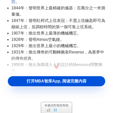
坊
。
1844年：發明世界上最精確的儀器：百萬分之一米測
量儀。
1847年：發明杠桿式上弦表冠：不需上弦鑰匙即可為
鐘錶上弦，並調校時間的第一個可靠上弦系統。
1907年：推出世界上最薄的機械機芯。
1928年：發明Atmos空氣鐘。
1929年：推出世界上最小的機械機芯。
1931年：推出傳奇的可翻轉腕表Reverso，為業界中
的傳奇經典。
1950年：推出為職場人士所設計的Memovox鬧響腕
表。
1958年：Geophysic碼表問世。
打开MBA智库App, 阅读完整内容
1992年：積家制定出最嚴格的腕表測試標準Master
1000 Hours control一千小時測試，確保Master Control
系列腕表的精確可靠。
2004年：推出世界“首創”配備球形陀飛輪機芯腕表
本條目對我有幫助
Gyrotourbillon I。該機芯的複雜程度為鐘錶製作樹立新
21