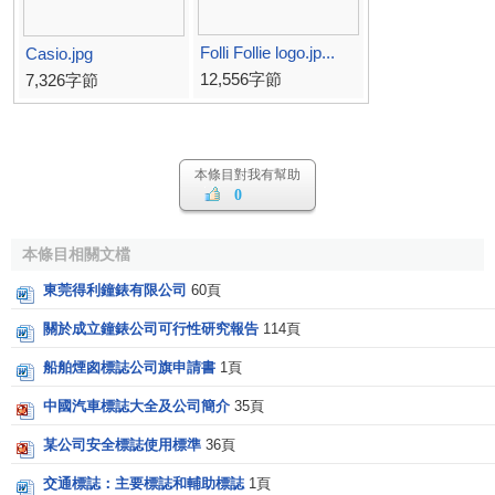
Folli Follie logo.jp...
Casio.jpg
12,556字節
7,326字節
本條目對我有幫助
0
本條目相關文檔
東莞得利鐘錶有限公司
60頁
關於成立鐘錶公司可行性研究報告
114頁
船舶煙囪標誌公司旗申請書
1頁
中國汽車標誌大全及公司簡介
35頁
某公司安全標誌使用標準
36頁
交通標誌：主要標誌和輔助標誌
1頁