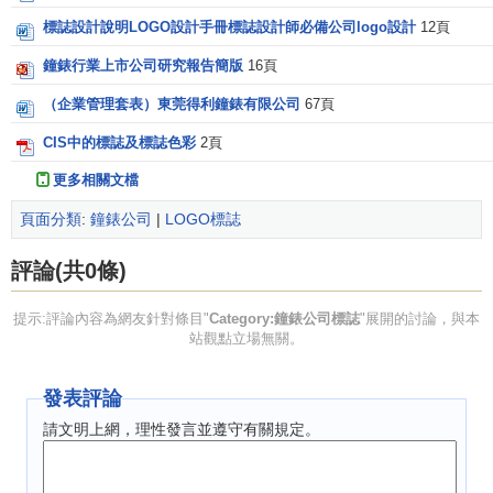
標誌設計說明LOGO設計手冊標誌設計師必備公司logo設計
12頁
鐘錶行業上市公司研究報告簡版
16頁
（企業管理套表）東莞得利鐘錶有限公司
67頁
CIS中的標誌及標誌色彩
2頁
更多相關文檔
頁面分類
:
鐘錶公司
|
LOGO標誌
評論(共0條)
提示:評論內容為網友針對條目"
Category:鐘錶公司標誌
"展開的討論，與本
站觀點立場無關。
發表評論
請文明上網，理性發言並遵守有關規定。