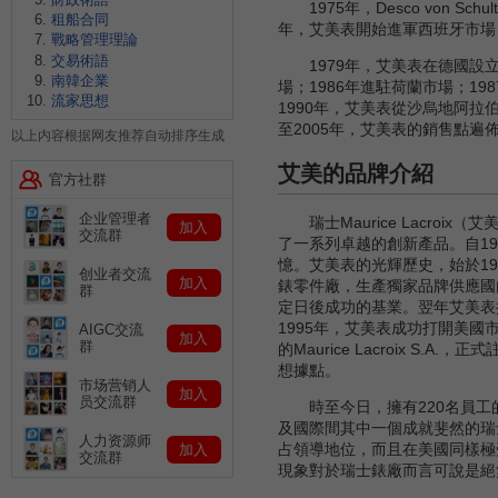
1975年，Desco von Sc
租船合同
年，艾美表開始進軍西班牙市場
戰略管理理論
交易術語
1979年，艾美表在德國設立銷售中心
南韓企業
場；1986年進駐荷蘭市場；1
流家思想
1990年，艾美表從沙烏地阿拉
至2005年，艾美表的銷售點遍佈全
以上内容根据网友推荐自动排序生成
艾美的品牌介紹
官方社群
企业管理者
瑞士Maurice Lacro
加入
交流群
了一系列卓越的創新產品。自1
憶。艾美表的光輝歷史，始於1961年，
创业者交流
加入
錶零件廠，生產獨家品牌供應國內和海
群
定日後成功的基業。翌年艾美表
1995年，艾美表成功打開美國市場，
AIGC交流
加入
群
的Maurice Lacroix S.
想據點。
市场营销人
加入
员交流群
時至今日，擁有220名員工的
及國際間其中一個成就斐然的瑞
人力资源师
占領導地位，而且在美國同樣極受
加入
交流群
現象對於瑞士錶廠而言可說是絕