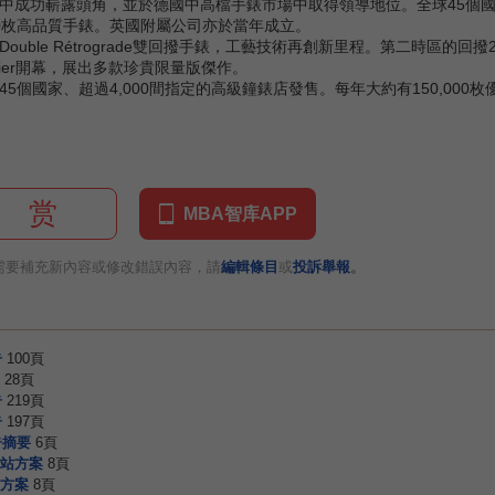
業中成功嶄露頭角，並於德國中高檔手錶市場中取得領導地位。全球45個國家己設
000枚高品質手錶。英國附屬公司亦於當年成立。
作Double Rétrograde雙回撥手錶，工藝技術再創新里程。第二時
égier開幕，展出多款珍貴限量版傑作。
的45個國家、超過4,000間指定的高級鐘錶店發售。每年大約有150,00
赏
MBA智库APP
。
需要補充新內容或修改錯誤內容，請
編輯條目
或
投訴舉報
告
100頁
28頁
告
219頁
告
197頁
告摘要
6頁
站方案
8頁
方案
8頁