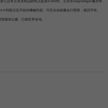
有艾美表精品銷售店超過4,000間。艾美表Saignelégier廠房每
區的回撥24小時顯示及手錶的機械性能，均完全由錶廠自行開發，極其罕有。
0枚優質腕表出廠，行銷世界各地。