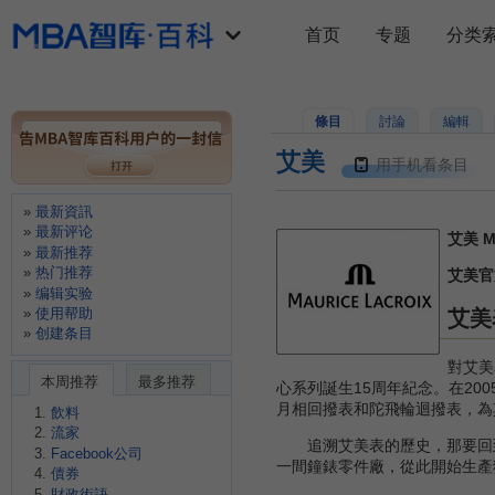
首页
专题
分类
條目
討論
編輯
艾美
用手机看条目
最新資訊
最新评论
艾美 Ma
最新推荐
热门推荐
艾美官
编辑实验
使用帮助
艾美
创建条目
對艾美
本周推荐
最多推荐
心系列誕生15周年紀念。在2
月相回撥表和陀飛輪迴撥表，為
飲料
流家
追溯艾美表的歷史，那要回到
Facebook公司
一間鐘錶零件廠，從此開始生產
債券
財政術語