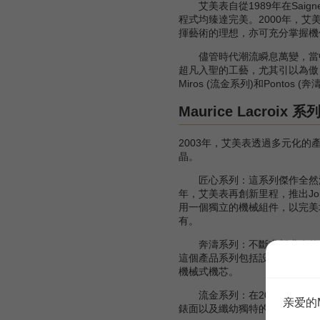
艾美表自從1989年在Saig
程式均臻達完美。2000年，
揮藝術的理想，亦可充分掌握機件的
儘管時代潮流瞬息萬變，當中有
超凡入聖的工藝，尤其引以為傲；從製
Miros (流金系列)和Ponto
Maurice Lacroix 系
2003年，艾美表透過多元化
晶。
匠心系列：這系列傑作全然流露
年，艾美表再創新里程，推出Jour
用一個獨立的機械組件，以完美地吻合
有。
奔濤系列：不斷求新求進的Po
這個產品系列包括設有日曆顯示
機械式機芯。
流金系列：在2004年，艾美
亲爱的
錶面以及纖幼獨特的錶鏈，展露