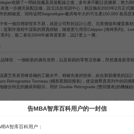
nelégier收購了一間錶殼廠及其裝配線之後，多年來不斷註資擴展，
艾美表進一步擴充裝配設備，設立訊息培訓中心；新設施在2003年2月正
精確度。現時這間Saignelégier廠房每年大約可生產150,000 枚
一個目標卻恆常不易，就是公司對於設計心思、完美價值和優質素材的熱切追
作過程中汲取的寶貴經驗，隨後更引用至Calypso (海神系列)、Les Cla
s (奔濤系列)，後二者在2004年被再度更新，設計更上一層。
列
的產品陣容、一個嶄新的廣告攻勢，以及新穎的零售店形象，昂然邁進新里
艾美表登峰造極的工藝水平。精確先進的技術，結合新穎優美的設計，
s Rétrogrades Tonneau (桶形星期回撥表)，使這個尊貴系列
特定的腕表和顯示。用於 Double Rétrograde (雙回撥表)的機械組件
ntos腕表，擁有永恆和純美的設計、工藝精湛的內部機械結構，煥發
告MBA智库百科用户的一封信
的自動表，部分款式則設有星期顯示或第二時區顯示(GMT)。新的"奔濤
表的設計師進一步為Miros錦上添花，加添卓絕不群、優美動人的魅力
MBA智库百科用户：
其與眾不同的豐采。