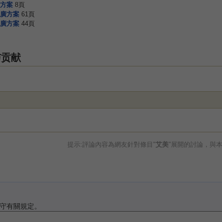
方案
8頁
廣方案
61頁
廣方案
44頁
与贡献
提示:評論內容為網友針對條目"
艾美
"展開的討論，與
守有關規定。