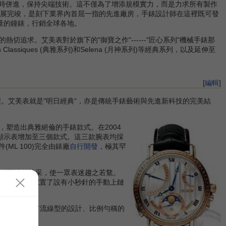
努力與時併進，保持尖端技術。這不僅為了增添規模實力，而是力求所有製作
式擴展完竣，是刻下業界內首屈一指的先進廠房，手錶設計師在這裡既可發
高質量的鐘錶，行銷全球各地。
求。艾美表對於旗下的"御寶之作"------"匠心系列"機械手錶那
ssiques (典雅系列)和Selena (月神系列)等經典系列，以及延伸至
[
編輯
]
程。艾美表就是"明日經典"，亦是傳統手錶藝術與先進新科技的完美結
塑造出典雅絕倫的手錶款式。在2004
中的回撥顯示表增加至三個款式。這三款腕表均採
(ML 100)完全由錶廠
自行開發
，極其罕
千錘百煉的神采，使一眾表迷趨之若鶩。
系列"腕表並配置了設有小秒針的手動上鏈
。這款腕表具有流線型的設計、比例勻稱的