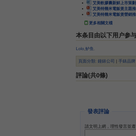
艾美軟膠囊新鮮上市策劃
艾美特幾米電飯煲主題推
艾美特幾米電飯煲營銷推
更多相關文檔
本条目由以下用户参
Lolo
,
鲈鱼
.
頁面分類
:
鐘錶公司
|
手錶品牌
評論(共0條)
發表評論
請文明上網，理性發言並遵