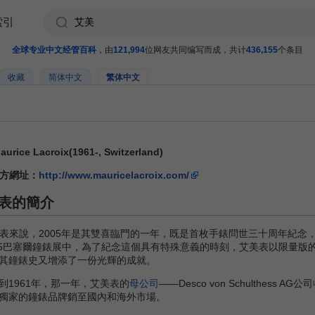
索引
全球专业中文经管百科
，由
121,994
位网友共同编写而成，共计
436,155
个条目
收藏
简体中文
繁体中文
urice Lacroix(1961-, Switzerland)
方網址：
http://www.mauricelacroix.com/
表的簡介
表來說，2005年是其雙喜臨門的一年，既是首枚手錶問世三十周年紀念
005巴塞爾鐘錶展中，為了紀念這個具有特殊意義的時刻，艾美表以限量版
其鐘錶史又增添了一份光輝的成就。
1961年，那一年，艾美表的
母公司
——Desco von Schulthess AG公司
獨家的鐘錶品牌銷至國內和海外市場。