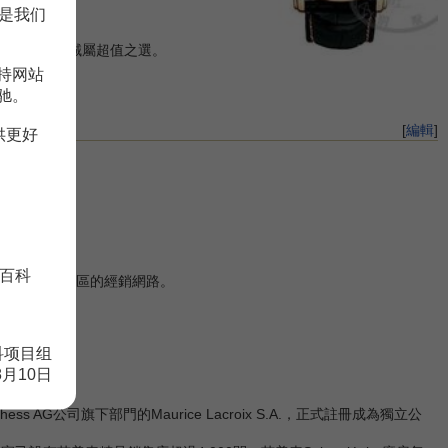
是我们
，與日俱增。
價極吸引，誠屬超值之選。
持网站
驰。
[
編輯
]
供更好
時代尖端。
百科
東及南太平洋地區的經銷網路。
備。
科项目组
8月10日
場。
thess AG公司旗下部門的Maurice Lacroix S.A.，正式註冊成為獨立公