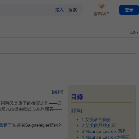
登录
百科VIP
工具▼
[
編輯
]
目錄
，同時又是旗下的御寶之作——匠
的形式推出兩款匠心系列腕表——
[
隱藏
]
1
艾美表的簡介
收購
了侏羅省Saignelégier鎮內的
2
艾美的品牌介紹
3
Maurice Lacroix 系列
4
Maurice Lacroix大事記