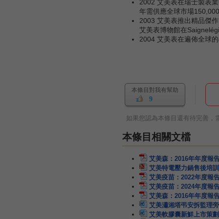
2002 艾美表在瑞士製表
年需供應全球市場150,
2003 艾美表推出精品傑
艾美表博物館在Saignel
2004 艾美表在遍佈全球
本條目對我有幫助
9
如果您認為本條目還有待完善，
本條目相關文檔
艾美森：2016年年度報
艾美特電壓力鍋售後培訓
艾美疫苗：2022年度報
艾美疫苗：2024年度報
艾美森：2016年年度報
艾美瀟湘塔弔安拆監理旁
艾美軟膠囊新鮮上市策劃