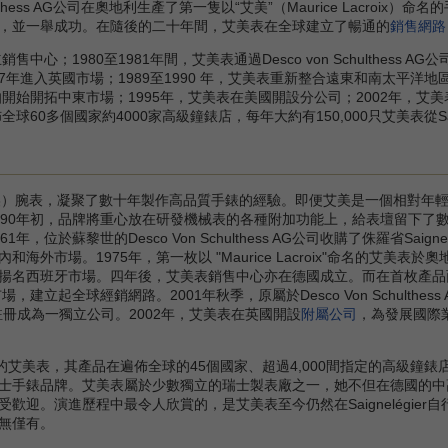
hulthess AG公司在奧地利生產了第一隻以“艾美”（Maurice Lacroi
，並一舉成功。在隨後的二十年間，艾美表在全球建立了暢通的
銷售網路
；1980至1981年間，艾美表通過Desco von Schulthess AG
987年進入英國市場；1989至1990 年，艾美表重新整合遠東和南太
伯開始開拓中東市場；1995年，艾美表在美國開設分公司；2002年，
球60多個國家約4000家高級鐘錶店，每年大約有150,000只艾美表從Sai
ix（艾美）腕表，凝聚了數十年製作高品質手錶的經驗。即便艾美是一個相對年
990年初，品牌將重心放在研發機械表的各種附加功能上，給表壇留下了
位於蘇黎世的Desco Von Schulthess AG公司收購了侏羅省Saigne
外市場。1975年，第一枚以 "Maurice Lacroix"命名的艾美表於
揚名西班牙市場。四年後，艾美表銷售中心亦在德國成立。而在首枚產品
建立起全球經銷網路。2001年秋季，原屬於Desco Von Schulthes
A.，正式註冊成為一獨立公司。2002年，艾美表在英國開設
附屬公司
，為發展國際
艾美表，其產品在遍佈全球的45個國家、超過4,000間指定的高級鐘錶
士手錶品牌。艾美表屬於少數獨立的瑞士製表廠之一，她不但在德國的中
歡迎。演進歷程中最令人欣賞的，是艾美表至今仍然在Saignelégier
無僅有。