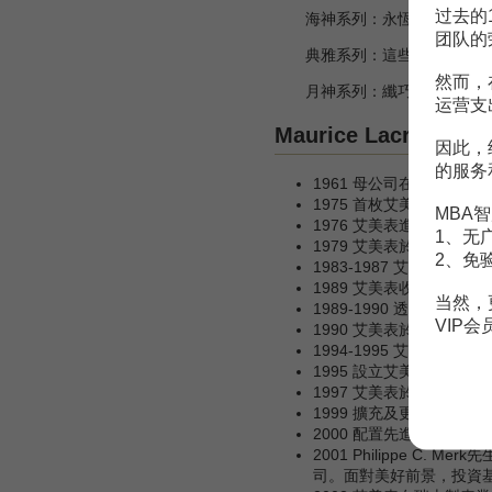
过去的
海神系列：永恆的典雅風範結
团队的
典雅系列：這些迷人手錶所具
然而，
月神系列：纖巧細緻的Sele
运营支
Maurice Lacroix大
因此，
的服务
1961 母公司在Saign
1975 首枚艾美表於奧地
MBA智
1976 艾美表進軍西班牙
1、无
1979 艾美表於德國設立
2、免
1983-1987 艾美表的
1989 艾美表收購位於S
当然，
1989-1990 透過D
VIP
1990 艾美表於沙烏地
1994-1995 艾美表投
1995 設立艾美表美國
1997 艾美表於全球重新
1999 擴充及更新位於S
2000 配置先進科技的全新培
2001 Philippe C. 
司。面對美好前景，投資