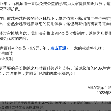
17年，百科频道一直以免费公益的形式为大家提供知识服务，这
合時尚設計，是絕無僅有的當代精品，名錶熱愛者一見著迷，超凡價值
荣幸和骄傲。
備的線條美，充滿傳統典雅韻味，最難得是兼備古典名錶眾多優點而售
在目前越来越严峻的经营挑战下，单纯依靠不断增加广告位来维
na寶石手錶，品味高雅，氣派雍容，令佩戴的女士們更顯風儀出眾。
出，必然会越来越影响您的使用体验，这也与我们的初衷背道而
事記
经过审慎地考虑，我们决定推出VIP会员收费制度，以便为您提
和更优质的内容。
elégier設立手錶零件廠，為客戶品牌生產各式零配件。
利面世。
库百科VIP会员（9.9元 / 年，
点击开通
），您的权益将包括：
市場。
广告阅读；
銷售中心。
验证复制。
經銷網路擴展全球（瑞士：1983年，荷蘭：1986年，英國：1987年）。
aignelégier的錶殼製造廠，並不斷地投資機械及設備，以確保艾美表走在
更重要的是长期以来您对百科频道的支持。诚邀您加入MBA智库
esco在日本、香港、新加坡、馬來西亞及泰國的分支，重新組織及擴展其於遠
会员，共渡难关，共同见证彼此的成长和进步！
阿拉伯推出，開拓中東地區市場。
資數百萬瑞士法朗更新及擴展位於Saignelégier製表廠，為創製明日經典而準
分支，成功令艾美表的經銷網路遍及全球
MBA智库百
定位其
品牌形象
。
2023年
aignelégier的錶殼製造設備，提高質素及生產量，以供應日益增長的全球市
訓中心在Saignelégier成立，2000年環球小姐Lara Dutta光臨剪彩。
Merk先生在3月出任艾美表董事會主席一職。同年10月，原屬於Desco Von Schul
基金繼續支持艾美表擴建廠房。