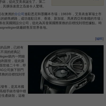
x）命名的手錶，從此艾美表誕生了。第二
，其擴張速度之迅速令人驚嘆。
公司在澳洲的
分公司
進駐悉尼和墨爾本市場；1983年，艾美表進軍瑞士市
平洋地區的銷售網路，成功進駐日本、香港、新加坡、馬來西亞和泰國的市場；
艾美表在英國開設分公司，從此為其發展國際業務的目標找到理想據點。時
gnelégier錶廠銷售至世界各地。
[
編輯
]
輕的品牌，已經有
數不清的經典記
légier鎮內一間鐘
奧地利面世，從此奠
面世後二十年，即
s AG公司旗下部門
業務的目標找到理
店發售，是其本國
高檔手錶市場中穩
自行生產錶殼，這種