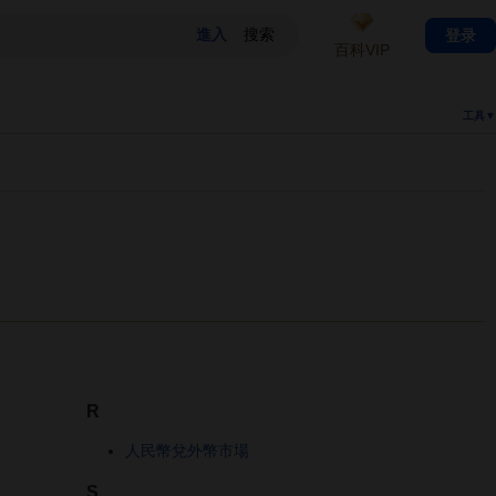
登录
百科VIP
工具▼
R
人民幣兌外幣市場
S