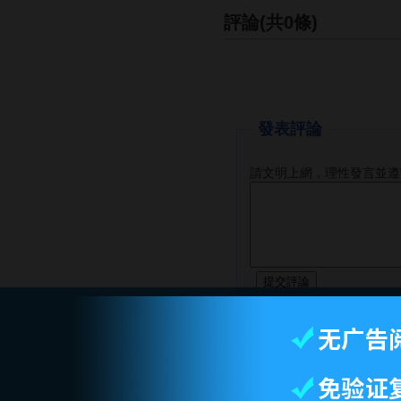
評論(共0條)
發表評論
請文明上網，理性發言並遵
智库首页