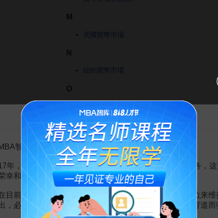
M
美國貨幣市場
N
紐約貨幣市場
O
歐洲貨幣市場
歐洲日元市場
告MBA智库百科用户的一封信
歐洲貨幣
歐洲美元市場
歐洲票據市場
MBA智库百科用户：
17年，百科频道一直以免费公益的形式为大家提供知识服务，这
荣幸和骄傲。
在目前越来越严峻的经营挑战下，单纯依靠不断增加广告位来维
出，必然会越来越影响您的使用体验，这也与我们的初衷背道而