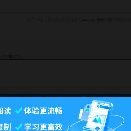
提示:評論內容為網友針對條目"
Category:貨幣市場
"展開的討
守有關規定。
最後更改12:12, 2007年7月12日.
-
百科首页
-
关于百科
-
客户端
-
人才招聘
-
广告合作
-
权利通知
-
联系我们
-
免责声明
©2026 MBAlib.com, All rights reserved.