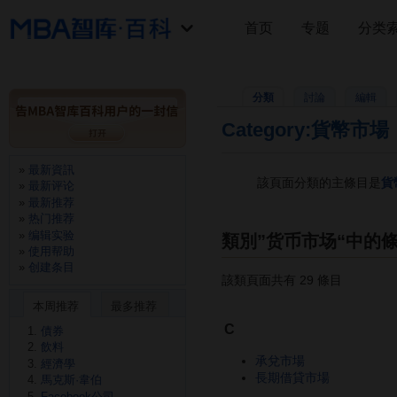
首页
专题
分类
分類
討論
編輯
Category:貨幣市場
最新資訊
該頁面分類的主條目是
貨
最新评论
最新推荐
热门推荐
编辑实验
類別”货币市场“中的
使用帮助
创建条目
該類頁面共有 29 條目
本周推荐
最多推荐
C
債券
飲料
承兌市場
經濟學
長期借貸市場
馬克斯·韋伯
Facebook公司