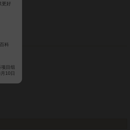
供更好
百科
科项目组
8月10日