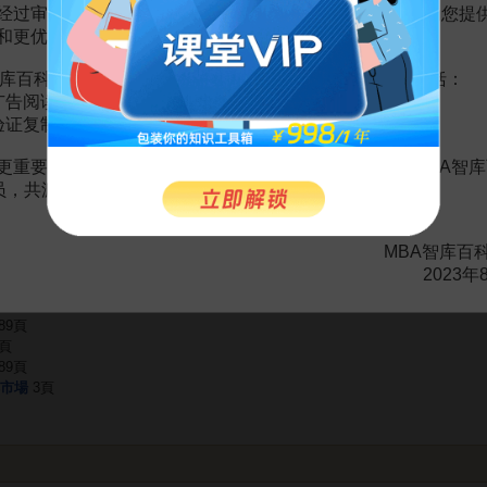
经过审慎地考虑，我们决定推出VIP会员收费制度，以便为您提
和更优质的内容。
库百科VIP会员（9.9元 / 年，
点击开通
），您的权益将包括：
赏
MBA智库APP
广告阅读；
验证复制。
更重要的是长期以来您对百科频道的支持。诚邀您加入MBA智库
会员，共渡难关，共同见证彼此的成长和进步！
具流通的市場
53頁
幣市場
30頁
MBA智库百
市場
50頁
2023年
9頁
5頁
89頁
5頁
89頁
市場
3頁