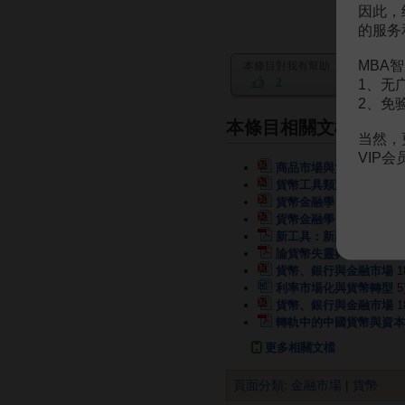
因此，
的服务
MBA智
本條目對我有幫助
2
1、无
2、免
本條目相關文檔
当然，
VIP
商品市場與貨幣
27頁
貨幣工具類別介紹貨幣工
貨幣金融學 第九章 貨
貨幣金融學 第九章 貨幣
新工具：新興市場貨幣
1
論貨幣失靈與市場疲軟
貨幣、銀行與金融市場
1
利率市場化與貨幣轉型
貨幣、銀行與金融市場
1
轉軌中的中國貨幣與資本
更多相關文檔
頁面分類
:
金融市場
|
貨幣