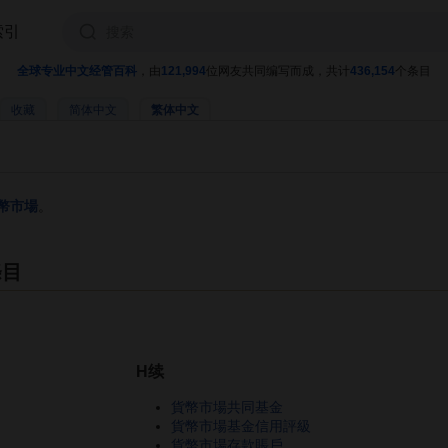
索引
全球专业中文经管百科
，由
121,994
位网友共同编写而成，共计
436,154
个条目
收藏
简体中文
繁体中文
幣市場
。
條目
H续
貨幣市場共同基金
貨幣市場基金信用評級
貨幣市場存款賬戶