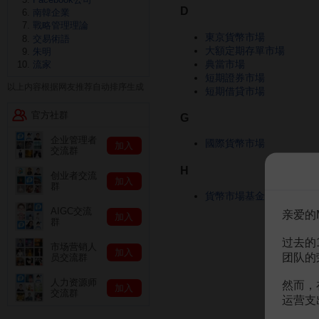
D
南韓企業
戰略管理理論
東京貨幣市場
交易術語
大額定期存單市場
朱明
典當市場
流家
短期證券市場
以上内容根据网友推荐自动排序生成
短期借貸市場
官方社群
G
企业管理者
國際貨幣市場
加入
交流群
H
创业者交流
加入
群
貨幣市場基金
AIGC交流
亲爱的
加入
群
过去的
市场营销人
加入
团队的
员交流群
人力资源师
然而，
加入
交流群
运营支