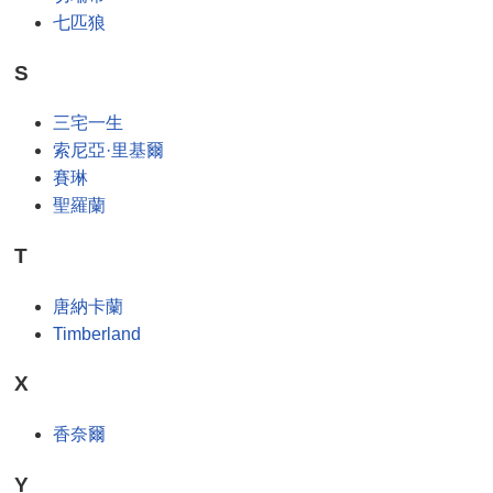
七匹狼
S
三宅一生
索尼亞·里基爾
賽琳
聖羅蘭
T
唐納卡蘭
Timberland
X
香奈爾
Y