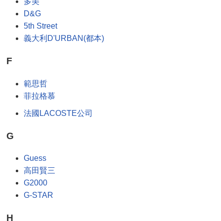
多美
D&G
5th Street
義大利D'URBAN(都本)
F
範思哲
菲拉格慕
法國LACOSTE公司
G
Guess
高田賢三
G2000
G-STAR
H