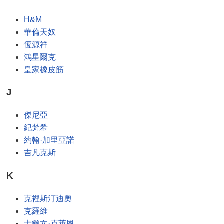
H&M
華倫天奴
恆源祥
鴻星爾克
皇家橡皮筋
J
傑尼亞
紀梵希
約翰·加里亞諾
吉凡克斯
K
克裡斯汀迪奧
克羅維
卡爾文·克萊恩