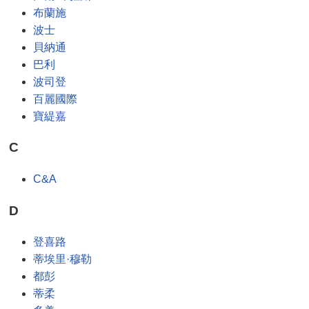
布蘭施
波士
貝納通
巴利
波司登
百麗國際
寶緹嘉
C
C&A
D
登喜路
蒂埃里·穆勒
都彭
蒂柔