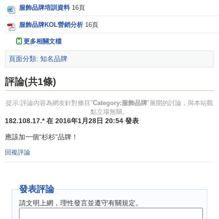
服飾品牌培訓資料
16頁
服飾品牌KOL營銷分析
16頁
更多相關文檔
頁面分類
:
知名品牌
評論(共1條)
提示:評論內容為網友針對條目"
Category:服飾品牌
"展開的討論，與本站觀
點立場無關。
182.108.17.* 在 2016年1月28日 20:54 發表
應該加一個“杉杉”品牌！
回複評論
發表評論
請文明上網，理性發言並遵守有關規定。