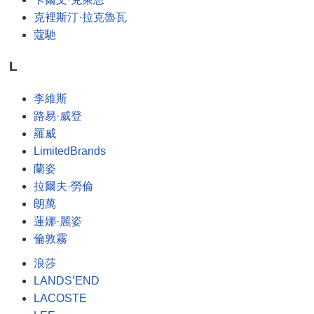
克裡斯汀·拉克魯瓦
蔻馳
L
李維斯
路易·威登
羅威
LimitedBrands
蘭姿
拉爾夫·勞倫
朗萬
蓮娜·麗姿
倫敦霧
浪莎
LANDS’END
LACOSTE