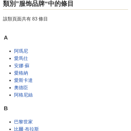
類別”服饰品牌“中的條目
該類頁面共有 83 條目
A
阿瑪尼
愛馬仕
安娜·蘇
愛格納
愛斯卡達
奧德臣
阿格尼絲
B
巴黎世家
比爾·布拉斯