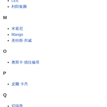
LEE
利郎集團
M
米索尼
Mango
美特斯·邦威
O
奧斯卡·德拉倫塔
P
皮爾·卡丹
Q
切瑞蒂