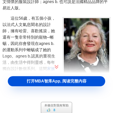
文情懷的服裝設計師；agnes b. 也可說是法國精品品牌的平
易近人版。
這位56歲，有五個小孩，
以法式人文氣息聞名的設計
師，擁有哈雷、喜歡搖滾，她
還有一隻非常特別的寵物─蜥
蜴，因此你會發現在agnes b.
的運動系列中蜥蜴成了她的
Logo。agnes b.認真的重視生
活，由生活中得到靈感，每年
獨自設計數個系列。這間
家族
企業式公司
，可以說是跟生活
打开MBA智库App, 阅读完整内容
自然同步成長！agnes b. 一直
阿格尼絲(Agnes b)
挑戰於一貫流行的模式，她不
嘩眾取寵也不求博得大眾目
光，然而這樣的堅持反而把流
本條目對我有幫助
行帶入給那些不跟隨流行的另
8
一派時尚人中。agnes b.的設計，線條簡潔、剪裁合宜、色