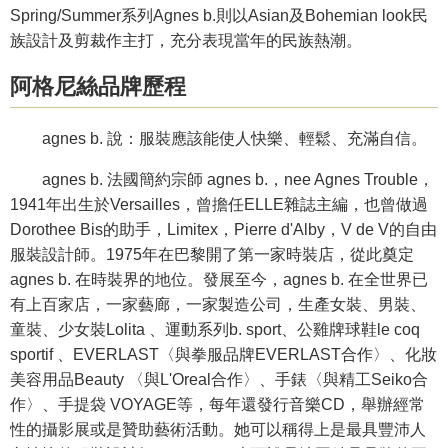
Spring/Summer系列Agnes b.則以Asian及Bohemian look民
族設計及剪裁作主打，充分表現當年的民族熱潮。
阿格尼絲品牌歷程
agnes b. 說：服裝應該能使人快樂、輕鬆、充滿自信。
agnes b. 法國簡約宗師 agnes b.，nee Agnes Trouble，
1941年出生於Versailles，曾擔任ELLE雜誌主編，也曾做過
Dorothee Bis的助手，Limitex，Pierre d'Alby，V de V的自由
服裝設計師。1975年在巴黎開了第一家時裝店，從此奠定
agnes b. 在時裝界的地位。發展至今，agnes b. 在全世界已
有上百家店，一家藝廊，一家製造公司，生產女裝、男裝、
童裝、少女裝Lolita 、運動系列b. sport、公雞牌球鞋le coq
sportif 、EVERLAST〈與拳服品牌EVERLAST合作〉、化妝
美容用品Beauty 〈與L'Oreal合作〉、手錶〈與精工Seiko合
作〉、手提袋 VOYAGE等，每年還發行音樂CD，舉辦經常
性的攝影展或是贊助藝術活動。她可以稱得上是最具豐沛人