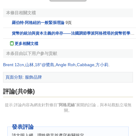
彩簡單、材質天然，總是不經易流露出agnes b.的風格。 一
本條目相關文檔
百四十九種顏色的經典暗扣設計外套Snap Cardigan，在法國
平均兩人一件的實力，更幾乎成了法國人的
制服
！
羅伯特·阿格紐的一般緊張理論
9頁
貨幣的統治與資本主義的幸存——法國調節學派阿格裡塔的貨幣哲學觀及其評價
agnes b.的時裝發表從來都不矯飾做作，「我並不想做
一名出類拔萃的設計師！」她就是這麼自然，這麼的與眾不
更多相關文檔
同，這麼的帶有藝術風情，這就是 agnes b.。
本条目由以下用户参与贡献
談起法國風尚，幾乎與絢麗明艷、瑰麗色彩、神乎其技
Brent 12cn
,
山林
,
18°@鷺島
,
Angle Roh
,
Cabbage
,
方小莉
.
的訂製技藝脫離不了關係，無形之間，也拉遠了與一般消費
頁面分類
:
服飾品牌
者的距離，然而agnes b.卻自成一格，勇於向現實世界挑
戰，摒棄奢美與細膩繁複，以合宜隨性的剪裁，天然實穿的
評論(共0條)
質材，結合沉靜清晰的色調，藉由平易近人的處理手法，提
供截然不同的全新的法式風尚，能提供穿著者快樂、自然、
提示:評論內容為網友針對條目"
阿格尼絲
"展開的討論，與本站觀點立場無
適意的愜意氛圍，已成為此
品牌
的貫穿思想。
關。
有別於當紅時裝品牌的經營走向，將大把預算投註於
廣
發表評論
告
行銷費用中，agnes b正好背道而馳，不盲目追求流行，不
請文明上網，理性發言並遵守有關規定。
矯柔造作的創作風格，省去繁縟的縫製技術，展現淡雅安靜