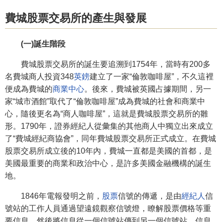
費城股票交易所的產生與發展
(一)誕生階段
費城股票交易所的誕生要追溯到1754年，當時有200多
名費城商人投資348
英鎊
建立了一家“倫敦咖啡屋”，不久這裡
便成為費城的
商業中心
。後來，費城被英國占據期間，另一
家“城市酒館”取代了“倫敦咖啡屋”成為費城的社會和商業中
心，隨後更名為“商人咖啡屋”，這就是費城股票交易所的雛
形。1790年，證券經紀人從彙集的其他商人中獨立出來成立
了“費城經紀商協會”，同年費城股票交易所正式成立。在費城
股票交易所成立後的10年內，費城一直都是美國的首都，是
美國最重要的商業和政治中心，是許多美國金融機構的誕生
地。
1846年電報發明之前，
股票
信號的傳遞，是由
經紀人
信
號站的工作人員通過望遠鏡觀察信號燈，瞭解股票價格等重
要信息，然後將信息從一個信號站傳到另一個信號站，信息