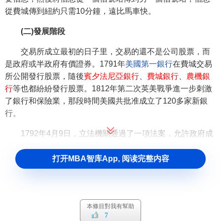
從費城傳到紐約只需10分鐘，遠比馬車快。
(二)發展階段
交易所成立最初的日子里，交易的還不是公司股票，而
是政府或半政府有價證券。1791年
美國第一銀行
在費城交易
所公開發行股票，隨後
賓夕法尼亞銀行
、
費城銀行
、
農機銀
行
等也都紛紛發行股票。1812年第二次英美戰爭進一步刺激
了銀行和保險業，那段時間美國共批准成立了120多家新銀
行。
1792年4月9日，立法機關通過了一項法案，允許政府成
立公司建造從費城到蘭開斯特的一段公路，費城股票交易所
便發行了美國第一家收費公路的股票，上市後大漲併為政府
打开MBA智库App, 阅读完整内容
公共事業的融資提供了新思路。
美國證券報價已知的最早記錄也出現在費城股票交易
所，這是印在3×6英寸的紙張上的“股票當前價格”，日期是
本條目對我有幫助
1792年4月10日。
7