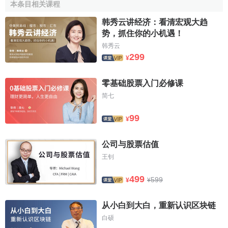
所的發展，如1928年，鐵路股票在費城交易所炙手可熱，形
本条目相关课程
成1837年
經濟大蕭條
後新一輪的投資和投機熱潮。
韩秀云讲经济：看清宏观大趋
势，抓住你的小机遇！
1846年，費城股票交易所引入電報傳遞股票信息，1884
韩秀云
年使用了“股票行情自動收錄器”。這些新的發明改變了證券交
299
¥
易的傳統方式，給交易所帶來了新的商機。1870年，費城股
票交易所建立了美國首家
票據交換所
，對買賣進行結算，輔
零基础股票入门必修课
助證券交割，但只負責“整股”結算，“零股”還要在買賣人之間
简七
結算。
99
¥
1914年，歐洲戰爭前期由於市場混亂，交易所被迫關閉
了4個月。1933年經濟大蕭條時期，在金融危機的壓力下羅
公司与股票估值
斯福總統宣佈銀行休假，交易所又關閉了10天。除了這兩次
王钊
間隙，費城股票交易所的運作一直沒有中斷過。
499
1923年交易所嘗試性地引入了“交易商”，允許Herbert T.
599
¥
¥
Greenwood成為賓夕法尼亞鐵路股票的一個做市商，買賣零
股，並以NYSE上的買賣價格為基礎為該股票做市。這種零
从小白到大白，重新认识区块链
股的交易商——專家制度隨即也在其他的區域性交易所推廣
白硕