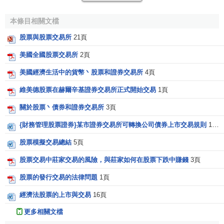
1812年戰爭後，費城股票交易所仍然是國內主要的資本
本條目相關文檔
市場。紐約交易所的章程還是1817年派人來到費城學習借
股票與股票交易所
21頁
鑒，然後起草，基本就是費城交易所章程的翻版。
美國全國股票交易所
2頁
(三)轉折階段
美國經濟生活中的貨幣丶股票和證券交易所
4頁
1817年建造的伊利運河，通過哈得遜河將五大湖與紐約
維美德股票在赫爾辛基證券交易所正式開始交易
1頁
市相連，於是美國西部豐富的物產可以通過五大湖和伊利運
河直接運送到紐約，最終使得紐約取代了費城成為國家商業
關於股票丶債券和證券交易所
3頁
中心。這也成為費城交易所發展史上的轉折點。19世紀20年
{財務管理股票證券}某市證券交易所可轉換公司債券上市交易規則
17頁
代所有全國性的股票交易所都開始蓬勃發展起來，很大程度
股票模擬交易總結
5頁
上得益於運河的建造。1790年到1834年，費城股票交易所都
是在“商人咖啡屋”里運行，1834年交易所大樓正式建成並投
股票交易中莊家交易的風險，與莊家如何在股票下跌中賺錢
3頁
入使用，費城股票交易所於是有了自己的總部。
股票的發行交易的法律問題
1頁
1837年，美國發生經濟“大蕭條”。到19世紀40年代，經
經濟法股票的上市與交易
16頁
濟才有了一定程度的改善，然而費城再也沒有重拾美國金融
更多相關文檔
業的顯著地位。不過，技術創新還是不斷推進費城股票交易