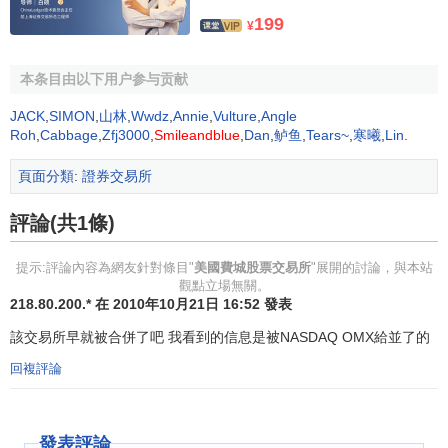
開來。
199
¥
(四)擴張階段
本条目由以下用户参与贡献
二戰後，費城股票交易所開始向費城之外擴展，1949年
與巴爾的摩股票交易所合併，1953年與華盛頓股票交易所合
JACK
,
SIMON
,
山林
,
Wwdz
,
Annie
,
Vulture
,
Angle
Roh
,
Cabbage
,
Zfj3000
,
Smileandblue
,
Dan
,
鲈鱼
,
Tears~
,
寒曦
,
Lin
.
併，通過聯合
會員
協議，將交易擴展到匹茲堡、波士頓以及
蒙特利爾。
頁面分類
:
證券交易所
20世紀六七十年代，電腦的發展改變了證券行業，費城
評論(共1條)
是第一批趕上電子交易潮流的。1975年，引入了PACE(費城
自動交易和執行系統)，迅速執行小型指令。費城交易所不斷
提示:評論內容為網友針對條目"
美國費城股票交易所
"展開的討論，與本站
進行產品創新，1975年股票期權掛牌上市，費城交易所成為
觀點立場無關。
第一家交易股票期權的地方性交易所。1988年4月，交易所
218.80.200.* 在 2010年10月21日 16:52 發表
利用電子新系統AUTOM(自動期權市場)交易貨幣期權，該系
該交易所早就被合併了吧 我看到的信息是被NASDAQ OMX給並了的
統對會員公司發送到交易大廳的期權指令進行電子交割、自
回複評論
動執行併進行電子確認。
1982年發明的“交易所交易的貨幣期權”，產生了深遠的
發表評論
影響，同年12月還開始了外匯期權交易。到1988年貨幣期權