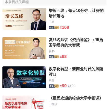
本条目相关课程
10-16
增长五线：每天10分钟，让好的
增长落地
王赛
168
¥
复旦名师讲《资治通鉴》：重拾
国学经典的大智慧
姜鹏
68
¥
数字化转型：新商业时代的风陵
渡口
高竞
99
199
¥
¥
《最受欢迎的哈佛大学幸福课》
王柳珍