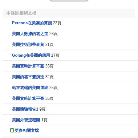
優秀者可以獲得騰訊的流量、資金等資源，如二期學員小紅
書創始人瞿芳和
拼多多
創始人
黃崢
，都拿到了騰訊的投資。
本條目相關文檔
Percona在美團的實踐
23頁
相比湖畔大學與青騰大學令
創業者
為之心動的資源，美
團大學的資源針對一線生活服務從業者，對業務促進的意圖
美團大數據的雲之道
26頁
也更加明顯。不斷擴充場景的培訓與向
職業教育
靠攏的傾
美團技術那些事兒
21頁
向，最終目的都是行業標準化。
Golang在美團的應用
17頁
中國職業標準化程度整體較低，包括服務標準和服務人
美團實時計算平臺
35頁
員技能標準。比如4小時的
家政服務
，有人覺得是“開荒”，也
有人覺得是“深度保潔”，應該收多少錢也就沒有明確統一的標
美團的雲平臺演進
32頁
準。美團大學與職業院校合作，從
教材
、
實習
、實訓入手，
站在雲端的美團運維
25頁
試圖將服務行業約定俗成的規矩轉變成標準化服務。
美團實時計算平臺
35頁
參考文獻
美團體驗報告1
9頁
美團外賣流程圖
1頁
↑
一線.美團大學正式成立：設八大學院 涵蓋餐飲外賣
等多品類.騰訊新聞,2019-10-15
更多相關文檔
↑
虎嗅.美團建了所大學，ATM大學哪家強.虎嗅,2019-