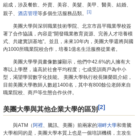
組成，涉及餐飲、外賣、美容、美髮、美甲、醫美、結婚、
[1]
親子、
酒店管理
等多個生活服務品類。
美團大學與深圳職業技術學院、北京市昌平職業學校簽
署了合作協議，內容是“開發職業教育資源、完善人才培養模
式、共建實訓基地”。並且，未來10年內，美團大學還將與國
內1000所職業院校合作，培養1億名生活服務從業者。
美團大學學員畫像數據顯示，他們中42.6%的人擁有大
專以上學歷，遠高於社會平均程度；七成受訓商戶為中小
型，渴望學習數字化技能。 美團大學執行校長陳榮凱介紹，
目前美團大學教師人數超1400名，其中有800餘位老師來自
職業院校、商戶等生態合作伙伴。
[2]
美團大學與其他企業大學的區別
與ATM（
阿裡
、騰訊、美團）前兩家的
湖畔大學
和青騰
大學相同的是，美團大學本質上也是一個培訓機構，主攻生