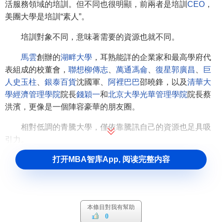
活服務領域的培訓。但不同也很明顯，前兩者是培訓
CEO
，
美團大學是培訓“素人”。
培訓對象不同，意味著需要的資源也就不同。
馬雲
創辦的
湖畔大學
，耳熟能詳的企業家和最高學府代
表組成的校董會，
聯想
柳傳志
、
萬通
馮侖
、
復星
郭廣昌
、
巨
人
史玉柱
、
銀泰百貨
沈國軍、
阿裡巴巴
邵曉鋒，以及
清華大
學經濟管理學院
院長
錢穎一
和
北京大學光華管理學院
院長蔡
洪濱，更像是一個陣容豪華的朋友圈。
相對低調的青騰大學，僅依靠騰訊自己的資源也足具吸
引力。
打开MBA智库App, 阅读完整内容
湖畔大學豪華朋友圈模式的效果是，讓行業里小有名氣
的
獨角獸公司
，花28萬得到與中國一線企業家產生聯繫，甚
至向名企掌舵人推銷自己的機會。組局者也可以“造”出更多市
值百億的
潛力股
。
本條目對我有幫助
0
青騰大學則充當了騰訊與創業公司的橋梁作用，其中的