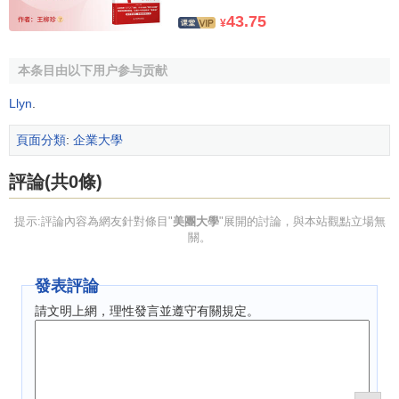
43.75
¥
本条目由以下用户参与贡献
Llyn
.
頁面分類
:
企業大學
評論(共0條)
提示:評論內容為網友針對條目"
美團大學
"展開的討論，與本站觀點立場無
關。
發表評論
請文明上網，理性發言並遵守有關規定。