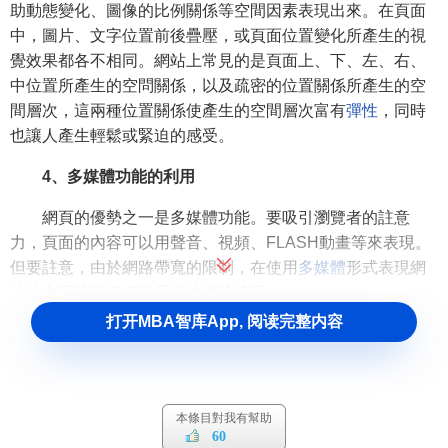
助動態變化、圖像的比例關係等空間因素表現出來。在頁面
中，圖片、文字位置前後疊壓，或頁面位置變化所產生的視
覺效果都各不相同。網站上常見的是頁面上、下、左、右、
中位置所產生的空問關係，以及疏密的位置關係所產生的空
間層次，這兩種位置關係使產生的空間層次富有
彈性
，同時
也讓人產生輕鬆或緊迫的感受。
4、多媒體功能的利用
網頁的優勢之一是多媒體功能。要吸引瀏覽者的註意
力，頁面的內容可以用聲音、視頻、FLASH動畫等來表現。
但要註意，由於網路帶寬的限制，在使用
多媒體
形式表現網
站的內容時應考慮客戶端的傳輸速度。
打开MBA智库App, 阅读完整内容
5、網站測試和改進
測試
實際上是模擬用戶詢問網站的過程，用以發現問題
並改進設計。要註意讓用戶參與
網站測試
。
本條目對我有幫助
60
6、內容更新與溝通