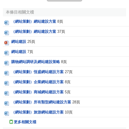
網站建立後，要不斷更新站點的內容，讓瀏覽者瞭解
企
本條目相關文檔
業
的發展動態和
產品
等
信息
，同時也有助於提升
企業形象
。
（網站策劃）網站建設方案
8頁
要認真回覆用戶的
電子郵件
、信件、電話咨詢的
傳真
，與用
戶進行充分的
溝通
。
（網站策劃）網站建設方案
37頁
網站建設
25頁
7、合理運用新技術
網站建設
7頁
要合理地運用網站製作的新技術，切忌將網站變為一個
購物網站調研及網站建設策略
8頁
製作網站的技術展台，永遠記住用戶方便快捷地得到所
需要
的信息是最重要的。對於網站設計者來說，學習跟蹤
網站設
（網站策劃）恆盛網站建設方案
27頁
計
的新技術是必要的，但要根據實際情況的需要，合理地將
（網站策劃）企業網站建設方案
8頁
其應用到網站建設中。
（網站策劃）商城網站建設方案
5頁
[3]
網站建設的流程
（網站策劃）所有類型網站建設方案
28頁
（網站策劃）旅游網站建設方案
10頁
1．確定網站主題
更多相關文檔
網站主題是網站所展示的主要內容。好的網站不僅言詞