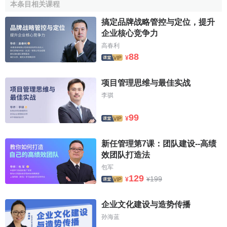
本条目相关课程
有美感、有
個性
、有
創意
，更要有實質性的內容。內容是網
站的根本，更是靈魂。一個成功的網站在內容方面定有獨到
搞定品牌战略管控与定位，提升
之處，如
新華網
的
新聞
、
網易
的游戲、華軍軟體園的軟體
企业核心竞争力
等。
高春利
88
¥
通常情況下，一個受人喜愛的網站應該具備
定位
準確
、
內容精緻、主題鮮明、題材新穎及思路精巧等特征。如果站
项目管理思维与最佳实战
點內容過於繁雜，則意味著沒有主題。因此，想通過製作一
李骐
個包羅萬象的站點，以提高網路的訪問量，則往往會事與願
99
違。
¥
2．收集資料
新任管理第7课：团队建设--高绩
效团队打造法
確定好網站主題後，接下來要為站點中的網頁文檔收集
包军
和製作素材。
129
199
¥
¥
3．製作網頁
企业文化建设与造势传播
網站是由多個網頁鏈接構成的，在做好網頁素材的收集
孙海蓝
或製作後，便可以選擇一個自己熟悉的網頁製作工具，建立