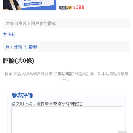
本地站點，開始製作網頁了。
199
¥
4、測試
本条目由以下用户参与贡献
製作完成後，為確保站點在上傳到
Web伺服器
後能夠正
方小莉
.
常運行，需要對站點進行全面的測試。網站測試可以根據網
站瀏覽者意願、網站規模以及瀏覽器種類等要求進行。測試
頁面分類
:
互聯網
時，可以將網站移到一個本地模擬Web伺服器上，這樣既可
評論(共0條)
以
模擬
真實的Web伺服器環境，也可以在發現問題後能夠及
時修改。
提示:評論內容為網友針對條目"
網站建設
"展開的討論，與本站觀點立場無
關。
5、申請空間
網站製作並測試完畢後，在站點上傳之前首先應該在
發表評論
Internet
上申請一個空問，存放Web站點。
請文明上網，理性發言並遵守有關規定。
6、發佈
發佈是指將測試無誤的網站通過網路上傳到Web伺服器
上預先申請或購買的空間中，供網頁瀏覽者訪問。目前用於