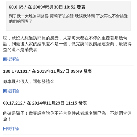
60.0.65.* 在 2009年5月30日 10:52 發表
問了我一大堆無關緊要 蘿莉啰唆的話 耽誤我時間 下次再也不會接受
他們的問卷了
哎，就沒人想過訪問員的感受，人家每天都在不停的重覆著那幾句
話，到最後人家的結果還不是一個，做完訪問反饋給運營商，最後得
益的還不是消費者
回複評論
180.173.101.* 在 2013年11月27日 09:49 發表
做車展都假人，還扣發禮金
回複評論
60.17.212.* 在 2014年11月29日 11:15 發表
的確是騙子！做完調查說你不符合條件或者說名額已滿！不給調查佣
金！
回複評論