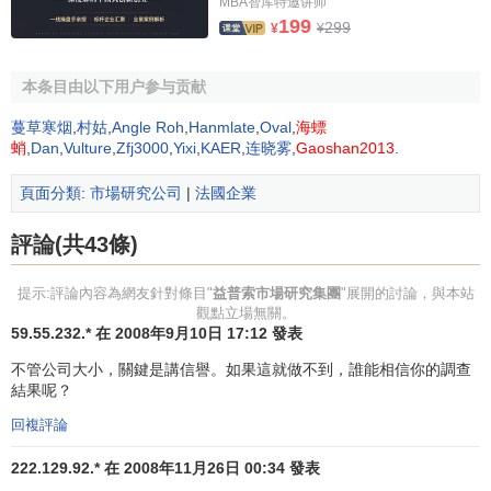
MBA智库特邀讲师
內全球範圍的先進研究方法、技術支持、培訓系統及數據採
199
299
¥
¥
集網路。我們在選擇研究專家時，不僅需要他們具備國際視
野，同時註重他們對於中國市場和商業機構的深入瞭解。“全
本条目由以下用户参与贡献
球資源與本地專家相結合”使我們能夠提供最高質量的服務。
我們不僅服務於國際性的客戶，而且努力幫助中國企業更深
蔓草寒烟
,
村姑
,
Angle Roh
,
Hanmlate
,
Oval
,
海螵
蛸
,
Dan
,
Vulture
,
Zfj3000
,
Yixi
,
KAER
,
连晓雾
,
Gaoshan2013
.
入地瞭解客戶，取得更大的成功。
頁面分類
:
市場研究公司
|
法國企業
華聯信市場研究有限公司
評論(共43條)
華聯信市場研究有限公司成立於1996年12月，在2000年
1月加入益普索集團，建立的合資公司，合資前是國內發展最
提示:評論內容為網友針對條目"
益普索市場研究集團
"展開的討論，與本站
快的本土公司之一。
觀點立場無關。
59.55.232.* 在 2008年9月10日 17:12 發表
豐凱興公司
不管公司大小，關鍵是講信譽。如果這就做不到，誰能相信你的調查
結果呢？
豐凱興公司成立於1997年1月，2002年底加入益普索集
回複評論
團。合併前是本土最大的個案研究公司之一。
222.129.92.* 在 2008年11月26日 00:34 發表
榮譽資質