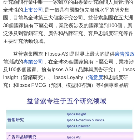
研究顧問行業中唯一一家獨立的由專業研究顧問人員管理的
全球性的
上市公司
,是一個具有國際領先服務水平的研究集
團，目前為全球第三大個案研究公司。益普索集團在五大洲
38個國家擁有下屬公司，業務所涉及的國家達到100個，廣
泛涉及到營銷研究、廣告和品牌研究、客戶忠誠度研究等各
主要研究活動領域。
益普索集團旗下Ipsos-ASI是世界上最大的提供
廣告投放
前測試的
專業公司
，在全球35個國家擁有下屬公司，業務涉
及100多個國家。擁有Ipsos-ASI（品牌與廣告研究）、Ipsos-
Insight（營銷研究）、 Ipsos Loyalty（
滿意度
和忠誠度研
究）和Ipsos FMCG（預測、模型和咨詢）等4個專業品牌