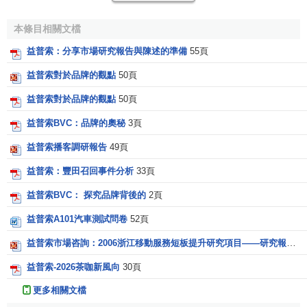
本條目相關文檔
益普索：分享市場研究報告與陳述的準備
55頁
益普索對於品牌的觀點
50頁
益普索對於品牌的觀點
50頁
益普索集團在中國
益普索BVC：品牌的奧秘
3頁
中國是一個蓬勃發展、生機盎然的市場，是益普索集團
益普索播客調研報告
49頁
戰略發展的重點之一。益普索集團於2000年正式進入中國，
益普索：豐田召回事件分析
33頁
通過收購優秀的本土公司豐凱興信息咨詢有限公司和華聯信
市場研究有限公司以及自身業務的快速增長，迅速成為中國
益普索BVC： 探究品牌背後的
2頁
前三大個案研究公司之一。
益普索A101汽車測試問卷
52頁
益普索目前已經成長為中國最大的個案研究公司之一。
益普索市場咨詢：2006浙江移動服務短板提升研究項目——研究報告
6
2005年3月益普索集團又成功併購了廣東大通市場研究有限
益普索-2026茶咖新風向
30頁
公司GDMR 。這次
併購
使得益普索在數據採集方面的能力得
到進一步加強。目前，益普索在中國擁有專業人員700餘名，
更多相關文檔
在北京、上海、廣州和成都均設有分公司。