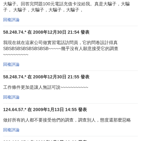
大騙子。回答完問題100元電話充值卡沒給我。真是大騙子，大騙
子， 大騙子，大騙子，大騙子，大騙子，
歐洲民意及市場研究協會（ESOMAR）會員
回複評論
中國信息協會市場研究業分會（CMRA）“標準和規範
工作委員會”的副會長單位及常務理事單位。
58.248.74.* 在 2008年12月30日 21:54 發表
2001年，原廣東大通公司通過了ISO 9001認證，成為
我現在就在這家公司做實習電話訪問員，它的問卷設計得真
最早獲得該認證的本土研究公司之一。
SBSBSBSBSBSBSBSB~~~~~幾乎沒有人願意接受它的調查
2004年，《成功營銷》雜誌發佈的25個最優秀的中國
~~~~~~~~~~
市場調查公司調研報告中益普索（中國）名列首位。
回複評論
益普索中國公司所獲寶潔中國公司獎項
58.248.74.* 在 2008年12月30日 21:55 發表
2005-2006年，獲
定量研究
供應商成績排名第二名
工作條件更加是讓人無話可說~~~~~~~~~~~
2004-2005年，獲定量研究供應商銅獎；
2003-2004年，獲定量研究供應商銅獎；
回複評論
2003-2004年，獲
大中華區
最佳項目獎“THE BEST
124.64.57.* 在 2009年1月13日 14:55 發表
DEMOSTRATION OF SIS”。
做好所有的人都不要接受他們的調查，調查別人，態度還那麼惡略
原豐凱興公司所獲寶潔中國公司獎項
回複評論
2001-2002年，獲大中華區定量研究代理評估第2名；