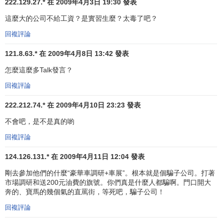
222.129.27.* 在 2009年4月3日 19:30 發表
2000-2001年，獲
大中華區
定量研究代理評估第3名；
1999-2000年，獲
大中華區
定性研究
代理評估第2名；
這麼大的公司不給工資？是實習生麼？太毒了吧？
1997-1998年，獲全國定量研究代理評估第1名。
回複評論
原廣東大通公司所獲寶潔中國公司獎項
121.8.63.* 在 2009年4月8日 13:42 發表
2003-2004年，獲定量研究供應商金獎和最佳項目審核
怎麼這麼多Talk發言？
獎
回複評論
2002-2003年，獲
大中華區
定量研究代理評估第2名
2000-2001年，獲最佳項目獎“THE BEST
222.212.74.* 在 2009年4月10日 23:23 發表
DEMOSTRATION OF SIS”
不會吧，是不是真的喲
益普索在中國服務範圍
回複評論
124.126.131.* 在 2009年4月11日 12:04 發表
益普索中國公司充分利用集團內先進的研究方法、技術
剛去參加他們的什麼“豪華車調研+車展”。根本就是個騙子公司。打著
支持、培訓系統及數據採集的網路，結合本地研究專家對當
市場調研和送200元油費的旗號。你們真是什麼人都騙啊。門口開大
地市場的深刻理解和豐富的研究經驗，能夠為客戶發掘事實
奔的、寶馬的幾個氣的直罵街，等死吧，騙子公司！
並提供有針對性的建議。
回複評論
益普索（中國）共有13個研究部門，分別專註於快速變