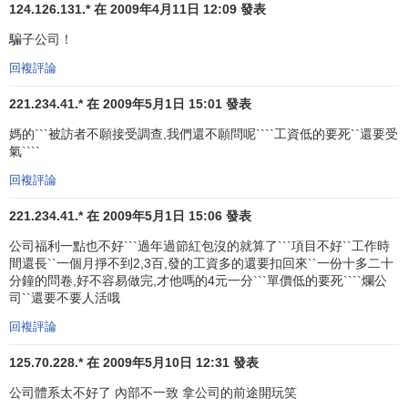
124.126.131.* 在 2009年4月11日 12:09 發表
動消費品，
信息技術
，通訊，醫葯，
汽車
，金融保險，
零
騙子公司！
售
，地產等領域的
消費者
和BTB的研究。
回複評論
本條目僅是
MBA智庫百科
對
益普索
市場研究集團
的介紹。若您需要與
221.234.41.* 在 2009年5月1日 15:01 發表
益普索市場研究集團
聯繫，請訪問
媽的```被訪者不願接受調查,我們還不願問呢````工資低的要死``還要受
益普索市場研究集團
官方網站。
氣````
回複評論
221.234.41.* 在 2009年5月1日 15:06 發表
公司福利一點也不好```過年過節紅包沒的就算了```項目不好``工作時
間還長``一個月掙不到2,3百,發的工資多的還要扣回來``一份十多二十
分鐘的問卷,好不容易做完,才他嗎的4元一分```單價低的要死````爛公
司``還要不要人活哦
回複評論
125.70.228.* 在 2009年5月10日 12:31 發表
公司體系太不好了 內部不一致 拿公司的前途開玩笑