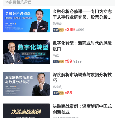
本条目相关课程
益普索在中國遵循集團統一的戰略-專註於特定的研究領域。
金融分析必修课——专门为立志
在中國，益普索專註於營銷研究、廣告研究、滿意度和忠誠
于从事行业研究员、股票分析
师、基金经理的你打造
度研究、公眾事務研究等四大領域的市場研究服務。
陈光磊
399
699
¥
¥
益普索共用集團全球範圍的先進研究方法、技術支持、培訓
及數據採集網路；擁有各個研究領域的研究專家，不僅需要
数字化转型：新商业时代的风陵
他們具備國際視野，同時要求他們對於中國市場和商業機構
渡口
有深入瞭解。“全球資源與本地專家相結合”使益普索能夠提供
高竞
最高質量的服務。益普索不僅服務於國際性的客戶，並努力
99
199
¥
¥
幫助中國企業更深入地瞭解客戶，取得更大的成功。
深度解析市场调查与数据分析技
廣東大通市場研究有限公司
巧
高春利
廣東大通市場研究有限公司成立於1995年，致力於市場
88
¥
研究業務，具備強大的
數據採集
和數據處理能力，合併前為
中國10大
個案調查
公司之一，2005年加入益普索集團。
决胜商战案例：深度解码中国式
创新创业
作為益普索集團的成員，益普索（中國）可以共用集團