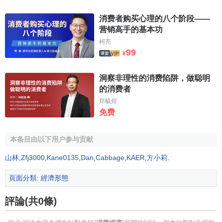
消费者购买心理的八个阶段——
营销高手的基本功
柯亮
99
¥
洞察非理性的消费陷阱，做聪明
的消费者
郑毓煌
免费
本条目由以下用户参与贡献
山林
,
Zfj3000
,
Kane0135
,
Dan
,
Cabbage
,
KAER
,
方小莉
.
頁面分類
:
經濟形態
評論(共0條)