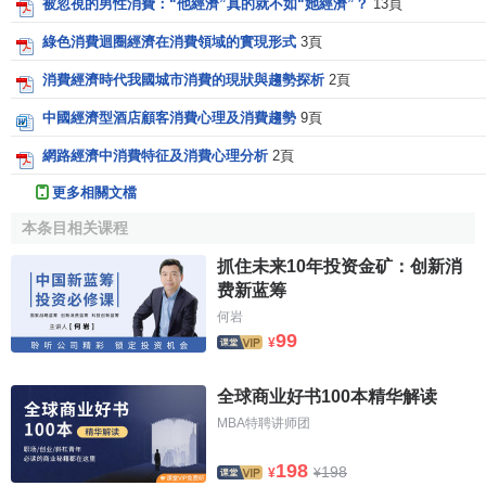
被忽視的男性消費：“他經濟”真的就不如“她經濟”？
13頁
綠色消費迴圈經濟在消費領域的實現形式
3頁
消費經濟時代我國城市消費的現狀與趨勢探析
2頁
中國經濟型酒店顧客消費心理及消費趨勢
9頁
網路經濟中消費特征及消費心理分析
2頁
更多相關文檔
本条目相关课程
抓住未来10年投资金矿：创新消
费新蓝筹
何岩
99
¥
全球商业好书100本精华解读
MBA特聘讲师团
198
198
¥
¥