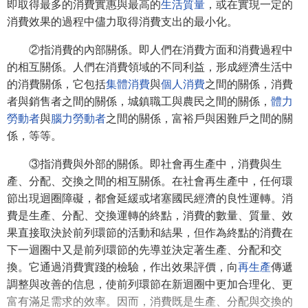
即取得最多的消費實惠與最高的
生活質量
，或在實現一定的
消費效果的過程中儘力取得消費支出的最小化。
②指消費的內部關係。即人們在消費方面和消費過程中
的相互關係。人們在消費領域的不同利益，形成經濟生活中
的消費關係，它包括
集體消費
與
個人消費
之間的關係，消費
者與銷售者之間的關係，城鎮職工與農民之間的關係，
體力
勞動者
與
腦力勞動者
之間的關係，富裕戶與困難戶之間的關
係，等等。
③指消費與外部的關係。即社會再生產中，消費與生
產、分配、交換之間的相互關係。在社會再生產中，任何環
節出現迴圈障礙，都會延緩或堵塞國民經濟的良性運轉。消
費是生產、分配、交換運轉的終點，消費的數量、質量、效
果直接取決於前列環節的活動和結果，但作為終點的消費在
下一迴圈中又是前列環節的先導並決定著生產、分配和交
換。它通過消費實踐的檢驗，作出效果評價，向
再生產
傳遞
調整與改善的信息，使前列環節在新迴圈中更加合理化、更
富有滿足需求的效率。因而，消費既是生產、分配與交換的