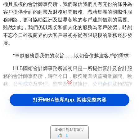
極具規模的會計師事務所，我們深信我們具有充份的條件為
客戶提供全面的商業及財務顧問服務。憑藉集團的國際性服
務網路，更可協助亞洲及世界各地的客戶達到個別的需要。
雖然如此，我們仍以親切和個人化的服務為客戶效勞，時刻
不忘今日雄視商界的大客戶最初亦從有限規模的業務逐步發
展。
“卓越服務是我們的宗旨……以切合併越逾客戶的需求”
HLB國衛會計師事務所當初只是一所提供審計及會計服
務的會計師事務所，時至今日，服務範圍函蓋商業顧問、稅
務、
公司成立
及管理、監管及法規執行、
公司合併
及預防詐
騙等服務，以至客戶需求甚切而發展迅速之資訊科技服務。
除此之外，你可以在本網頁內找到我們多元化的一面。當
打开MBA智库App, 阅读完整内容
然，審計及會計服務仍然是我們事業的基礎，現在就由審計
及會計開始吧。
HLB國衛勝人一籌的優越條件
本條目對我有幫助
1