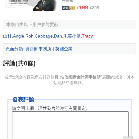
朱烨东
1998年，多位合伙人獲委任為
香港會計師公會
多個委
199
299
¥
¥
員會成員(包括
會計
、審計準則委員會、
上市公司
管治
委員會等)
本条目由以下用户参与贡献
1999年，為了擴張業務，把公司遷入會德豐大廈
1999年，獲香港特別行政區政府破產管理署之認可公
山林
,
Angle Roh
,
Cabbage
,
Dan
,
泡芙小姐
,
Tracy
.
司清盤會計師事務所
頁面分類
:
會計師事務所
|
英國企業
2000年，獲委任為積金局旗下認可監控之
基金公司
作
核數師
評論(共0條)
2002-2004年，在此期間，本所成功為多間公司在香
港、新加坡、美國納斯達克及英國倫敦高增長市場
提示:評論內容為網友針對條目"
浩信國際會計師事務所
"展開的討論，與本
(LondonAIMBoard)上市。香港上市公司客戶數目為四
站觀點立場無關。
大之後(香港上市公司核數師資料統計)
2005年，隨著業務的迅速發展及專才數目增加的需
發表評論
要，於2005年把公司遷往現時地址(置地廣場告羅士打
請文明上網，理性發言並遵守有關規定。
大廈)，職員人數增至逾230人