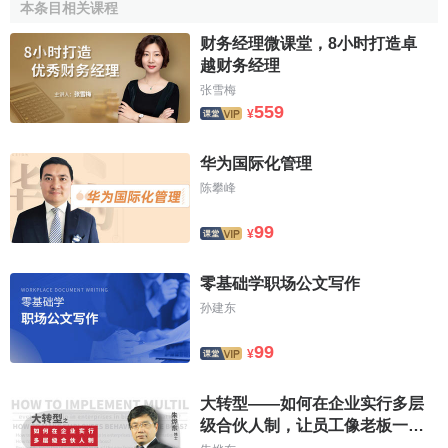
本条目相关课程
港合併併成立HLBHodgsonImpeyCheng(HLB國衛會
計師事務所)
财务经理微课堂，8小时打造卓
1983年，合併後HLBHodgsonImpeyCheng開始全面
越财务经理
發展多元化服務，如商業顧問、稅務、企業服務、審
张雪梅
559
計、中國商貿、企業
融資
及法規監管及金融事務等服
¥
務
华为国际化管理
1985年，本所成為HLBInternational(HLB浩信國際)行
政委員會成員，進入核心管理層
陈攀峰
1990-1993年，獲委任為
世界銀行
註冊顧問及
亞洲發展
99
¥
銀行
註冊顧問
1994年，HLB浩信中國委員會成立，而本所之首席合
零基础学职场公文写作
伙人鄭國衛會計師被委任為該委員會主席
孙建东
1996年，HLB浩信國際(HLBI)在香港舉行國際會議，
唐英年先生及田北俊先生擔任演講嘉賓，曾蔭權司長
99
¥
以及各界官商名流也齊來到賀
1997年，獲香港特別行政區政府認可成為以下政府部
大转型——如何在企业实行多层
門之顧問：·庫務局註冊顧問及財務事務局財務註冊顧
级合伙人制，让员工像老板一样
問；及·管理參議處註冊管理顧問
行动