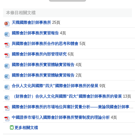
HLB國衛深信，若要全面發揮本行服務的超卓優點，便
必須事事以客戶為本，確保服務迎合客戶的個別需要。本行
本條目相關文檔
絕不採用昂貴而不切實際的“標準套餐”服務方案，我們珏明不
天職國際會計師事務所
25頁
同客戶的個別需要往往大相逕庭，因此必須為每個客戶獨立
設計和安排特訂服務。因此，無論客戶委托本行進行簡單直
國際會計師事務所實習報告
4頁
接的核數工作，又或複雜的集團重組，我們都能以他們的業
與國際會計師事務所合作的思考和體會
5頁
務和實際需要為本，順應他們的要求作妥善安排。這就是
HLB國衛會計師事務所的過人之處。我們挾著集團的雄厚實
國際會計師事務所內部管理研究
6頁
力提供個人化特訂服務，務求迎合客戶的需要。
國際會計師事務所實習體驗實習報告
4頁
大事紀要
國際會計師事務所實習體驗實習報告
2頁
合伙人文化與國際“四大”國際會計師事務所的發展
9頁
1796年，HodgsonImpey在英國成立
1950年，TWong&Partners在香港成立
（財務會計）合伙人文化與國際“四大”國際會計師事務所的發展
13頁
1973年，DCheng&Co成立並與TWong&Partners在香
國際會計師事務所的市場地位與審計質量分析——兼論我國會計師事務所國際化的選擇
港共同發展業務
1979-1982年，鄭國衛會計師獲委任為香港稅務學會主
中國證券市場引入國際會計師事務所雙審制度的理論分析
4頁
席
更多相關文檔
1983年，英國HodgsonImpey與香港DCheng&Co在香